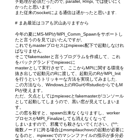
チ処理が必須だったので, parallel, Rmpi, では使いにく
かったと思います.
また従来のsocketによる通信は遅かったと思います.
# まあ最近はコアも沢山ありますから
今年の夏にMS-MPIがMPI_Comm_Spawnをサポートし
たと言うのを見てはいたんですが,
これでもmasterプロセスはmpiexec配下で起動しなけれ
ばなりません.
そこでfakemasterと言うプログラムを作成して、これ
をバックグランドでmpiexecに
masterとして実行させて、ここからMPIに関する環境を
抜き出しで起動元のRに渡して、起動元のRがMPI_Init
を行うというトリッキーな方法を実現してみました.
この方法なら、Windows上のRGuiやRstudioからでもM
PIが使えます。
ただ、欠点としてはmpiexecとfakemasterがコンソール
として起動してしまうので、黒い窓が見えてしまいま
す。
この窓を殺すと、spawn出来なくなりますし、worker
プロセスがMPI_Finalizeしても消えなくなって
しまいますので、邪魔でも殺さないでください。(^^;
複数ノードに跨る場合はmsmpilauchsvcの起動が必要に
なるのと、mpiexecでのマシンファイルの指示が多分必