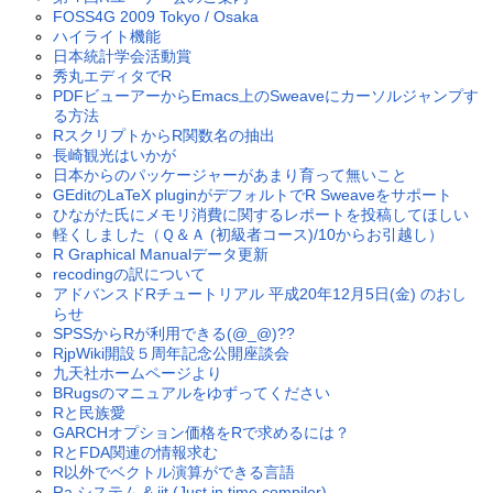
FOSS4G 2009 Tokyo / Osaka
ハイライト機能
日本統計学会活動賞
秀丸エディタでR
PDFビューアーからEmacs上のSweaveにカーソルジャンプす
る方法
RスクリプトからR関数名の抽出
長崎観光はいかが
日本からのパッケージャーがあまり育って無いこと
GEditのLaTeX pluginがデフォルトでR Sweaveをサポート
ひながた氏にメモリ消費に関するレポートを投稿してほしい
軽くしました（Ｑ＆Ａ (初級者コース)/10からお引越し）
R Graphical Manualデータ更新
recodingの訳について
アドバンスドRチュートリアル 平成20年12月5日(金) のおし
らせ
SPSSからRが利用できる(@_@)??
RjpWiki開設５周年記念公開座談会
九天社ホームページより
BRugsのマニュアルをゆずってください
Rと民族愛
GARCHオプション価格をRで求めるには？
RとFDA関連の情報求む
R以外でベクトル演算ができる言語
Ra システム & jit (Just in time compiler)