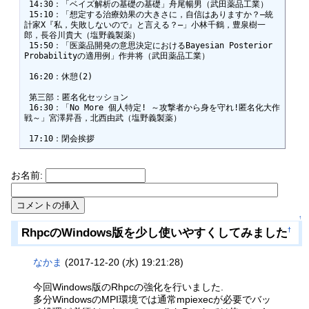
 14:30：「ベイズ解析の基礎の基礎」舟尾暢男（武田薬品工業）

 15:10：「想定する治療効果の大きさに，自信はありますか？―統
計家X『私，失敗しないので』と言える？―」小林千鶴，豊泉樹一
郎，長谷川貴大（塩野義製薬）

 15:50：「医薬品開発の意思決定におけるBayesian Posterior 
Probabilityの適用例」作井将（武田薬品工業）

 16:20：休憩(2)

 第三部：匿名化セッション

 16:30：「No More 個人特定! ～攻撃者から身を守れ!匿名化大作
戦～」宮澤昇吾，北西由武（塩野義製薬）

 17:10：閉会挨拶
お名前:
↑
RhpcのWindows版を少し使いやすくしてみました
†
なかま
(2017-12-20 (水) 19:21:28)
今回Windows版のRhpcの強化を行いました.
多分WindowsのMPI環境では通常mpiexecが必要でバッ