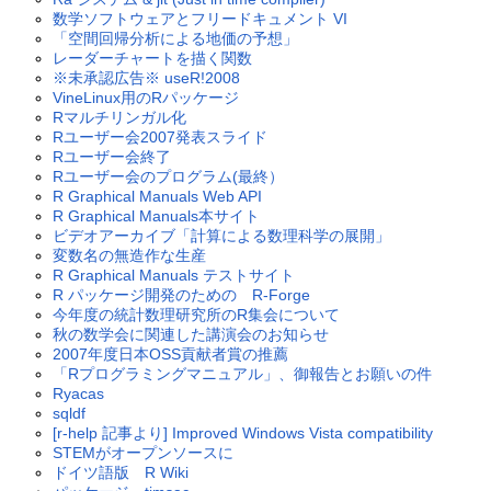
数学ソフトウェアとフリードキュメント VI
「空間回帰分析による地価の予想」
レーダーチャートを描く関数
※未承認広告※ useR!2008
VineLinux用のRパッケージ
Rマルチリンガル化
Rユーザー会2007発表スライド
Rユーザー会終了
Rユーザー会のプログラム(最終）
R Graphical Manuals Web API
R Graphical Manuals本サイト
ビデオアーカイブ「計算による数理科学の展開」
変数名の無造作な生産
R Graphical Manuals テストサイト
R パッケージ開発のための R-Forge
今年度の統計数理研究所のR集会について
秋の数学会に関連した講演会のお知らせ
2007年度日本OSS貢献者賞の推薦
「Rプログラミングマニュアル」、御報告とお願いの件
Ryacas
sqldf
[r-help 記事より] Improved Windows Vista compatibility
STEMがオープンソースに
ドイツ語版 R Wiki