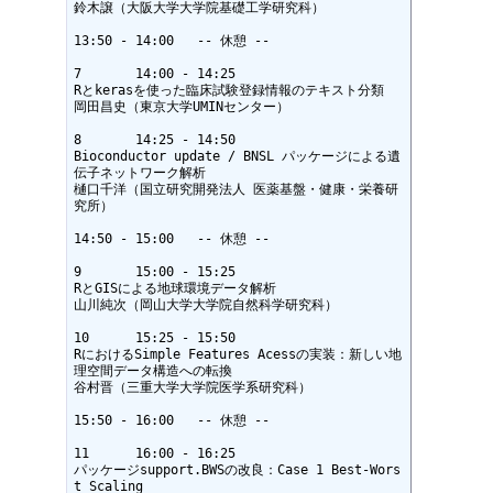
鈴木譲（大阪大学大学院基礎工学研究科）

13:50 - 14:00	-- 休憩 --

7	14:00 - 14:25

Rとkerasを使った臨床試験登録情報のテキスト分類

岡田昌史（東京大学UMINセンター）

8	14:25 - 14:50

Bioconductor update / BNSL パッケージによる遺
伝子ネットワーク解析

樋口千洋（国立研究開発法人 医薬基盤・健康・栄養研
究所）

14:50 - 15:00	-- 休憩 --

9	15:00 - 15:25

RとGISによる地球環境データ解析

山川純次（岡山大学大学院自然科学研究科）

10	15:25 - 15:50

RにおけるSimple Features Acessの実装：新しい地
理空間データ構造への転換

谷村晋（三重大学大学院医学系研究科）

15:50 - 16:00	-- 休憩 --

11	16:00 - 16:25

パッケージsupport.BWSの改良：Case 1 Best-Wors
t Scaling
