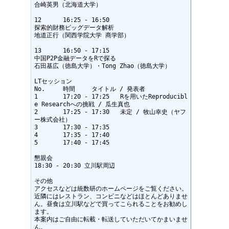
合崎英男（北海道大学）

12	16:25 - 16:50

探索的財務ビッグデータ解析

地道正行（関西学院大学 商学部）

13	16:50 - 17:15

中国P2P金融データをRで探る

石田基広（徳島大学）・Tong Zhao（徳島大学）

LTセッション

No.	時間	タイトル / 発表者

1	17:20 - 17:25	Rを用いたReproducibl
e Researchへの挑戦 / 瓜生真也

2	17:25 - 17:30	未定 / 牧山幸史（ヤフ
ー株式会社）

3	17:30 - 17:35

4	17:35 - 17:40

5	17:40 - 17:45	　

懇親会

18:30 - 20:30 立川駅周辺

その他

アクセスなどは統数研のホームページをご覧ください。

近隣にはレストラン、コンビニなどはほとんどありませ
ん。昼食は立川駅などで買ってこられることをお勧めし
ます。

本案内はご自由に転載・転送していただいてかまいませ