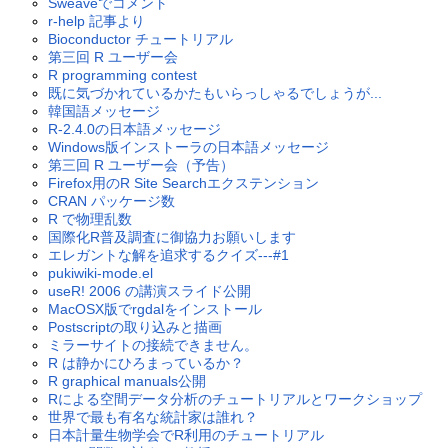
Sweaveでコメント
r-help 記事より
Bioconductor チュートリアル
第三回 R ユーザー会
R programming contest
既に気づかれているかたもいらっしゃるでしょうが...
韓国語メッセージ
R-2.4.0の日本語メッセージ
Windows版インストーラの日本語メッセージ
第三回 R ユーザー会（予告）
Firefox用のR Site Searchエクステンション
CRAN パッケージ数
R で物理乱数
国際化R普及調査に御協力お願いします
エレガントな解を追求するクイズ---#1
pukiwiki-mode.el
useR! 2006 の講演スライド公開
MacOSX版でrgdalをインストール
Postscriptの取り込みと描画
ミラーサイトの接続できません。
R は静かにひろまっているか？
R graphical manuals公開
Rによる空間データ分析のチュートリアルとワークショップ
世界で最も有名な統計家は誰れ？
日本計量生物学会でR利用のチュートリアル