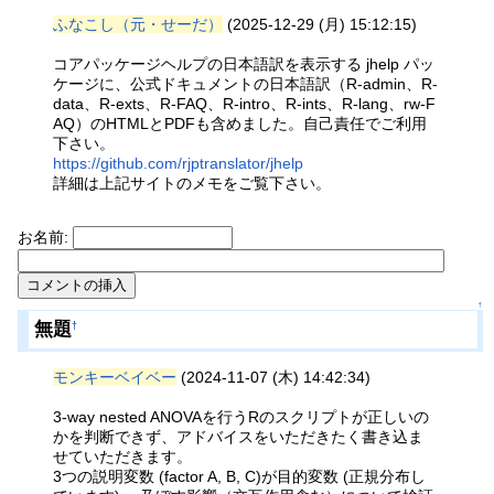
ふなこし（元・せーだ）
(2025-12-29 (月) 15:12:15)
コアパッケージヘルプの日本語訳を表示する jhelp パッ
ケージに、公式ドキュメントの日本語訳（R-admin、R-
data、R-exts、R-FAQ、R-intro、R-ints、R-lang、rw-F
AQ）のHTMLとPDFも含めました。自己責任でご利用
下さい。
https://github.com/rjptranslator/jhelp
詳細は上記サイトのメモをご覧下さい。
お名前:
↑
無題
†
モンキーベイベー
(2024-11-07 (木) 14:42:34)
3-way nested ANOVAを行うRのスクリプトが正しいの
かを判断できず、アドバイスをいただきたく書き込ま
せていただきます。
3つの説明変数 (factor A, B, C)が目的変数 (正規分布し