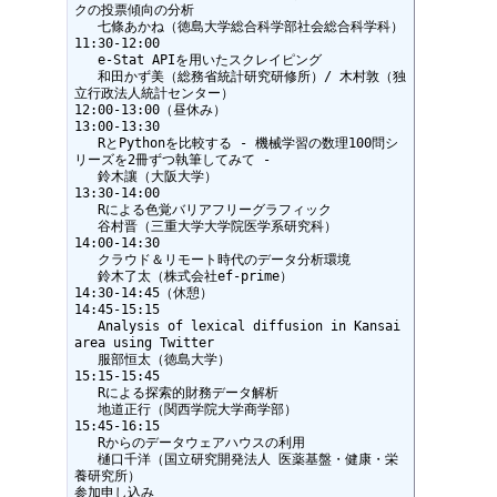
クの投票傾向の分析

   七條あかね（徳島大学総合科学部社会総合科学科）

11:30-12:00

   e-Stat APIを用いたスクレイピング

   和田かず美（総務省統計研究研修所）/ 木村敦（独
立行政法人統計センター）

12:00-13:00（昼休み）

13:00-13:30

   RとPythonを比較する - 機械学習の数理100問シ
リーズを2冊ずつ執筆してみて -

   鈴木讓（大阪大学）

13:30-14:00

   Rによる色覚バリアフリーグラフィック

   谷村晋（三重大学大学院医学系研究科）

14:00-14:30

   クラウド＆リモート時代のデータ分析環境

   鈴木了太（株式会社ef-prime）

14:30-14:45（休憩）

14:45-15:15

   Analysis of lexical diffusion in Kansai 
area using Twitter

   服部恒太（徳島大学）

15:15-15:45

   Rによる探索的財務データ解析

   地道正行（関西学院大学商学部）

15:45-16:15

   Rからのデータウェアハウスの利用

   樋口千洋（国立研究開発法人 医薬基盤・健康・栄
養研究所）

参加申し込み
