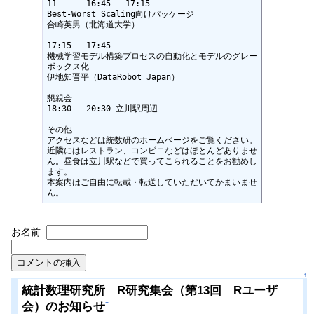
11	16:45 - 17:15

Best-Worst Scaling向けパッケージ

合崎英男（北海道大学）

17:15 - 17:45

機械学習モデル構築プロセスの自動化とモデルのグレー
ボックス化

伊地知晋平（DataRobot Japan）

懇親会

18:30 - 20:30 立川駅周辺

その他

アクセスなどは統数研のホームページをご覧ください。

近隣にはレストラン、コンビニなどはほとんどありませ
ん。昼食は立川駅などで買ってこられることをお勧めし
ます。

本案内はご自由に転載・転送していただいてかまいませ
ん。
お名前:
↑
統計数理研究所 R研究集会（第13回 Rユーザ
会）のお知らせ
†