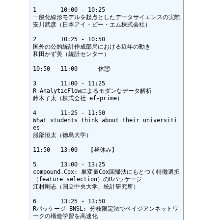
1	10:00 - 10:25

一般化線形モデルを起点としたデータサイエンスの実際

安川武彦（日本アイ・ビー・エム株式会社）

2	10:25 - 10:50

国外の公的統計作成部局における近年の動き

和田かず美（統計センター）

10:50 - 11:00	-- 休憩 --

3	11:00 - 11:25

R AnalyticFlowによるモダンなデータ解析

鈴木了太（株式会社 ef-prime）

4	11:25 - 11:50

What students think about their universiti
es

服部恒太（徳島大学）

11:50 - 13:00	【昼休み】

5	13:00 - 13:25

compound.Cox: 単変量Cox回帰法にもとづく特徴選択
（feature selection）のRパッケージ

江村剛志（国立中央大学、統計研究所）

6	13:25 - 13:50

Rパッケージ BNSL: 分枝限定法でベイジアンネットワ
ークの構造学習を高速化
