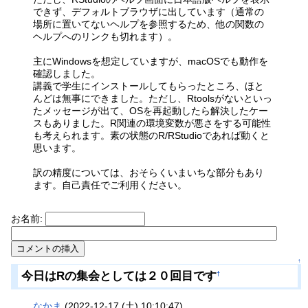
できず、デフォルトブラウザに出しています（通常の
場所に置いてないヘルプを参照するため、他の関数の
ヘルプへのリンクも切れます）。
主にWindowsを想定していますが、macOSでも動作を
確認しました。
講義で学生にインストールしてもらったところ、ほと
んどは無事にできました。ただし、Rtoolsがないといっ
たメッセージが出て、OSを再起動したら解決したケー
スもありました。R関連の環境変数が悪さをする可能性
も考えられます。素の状態のR/RStudioであれば動くと
思います。
訳の精度については、おそらくいまいちな部分もあり
ます。自己責任でご利用ください。
お名前:
↑
今日はRの集会としては２０回目です
†
なかま
(2022-12-17 (土) 10:10:47)