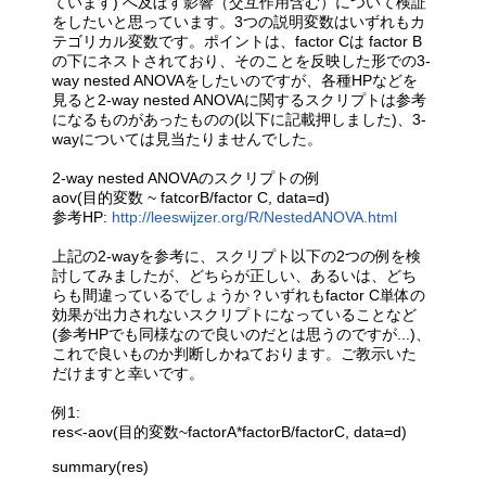
ています) へ及ぼす影響（交互作用含む）について検証
をしたいと思っています。3つの説明変数はいずれもカ
テゴリカル変数です。ポイントは、factor Cは factor B
の下にネストされており、そのことを反映した形での3-
way nested ANOVAをしたいのですが、各種HPなどを
見ると2-way nested ANOVAに関するスクリプトは参考
になるものがあったものの(以下に記載押しました)、3-
wayについては見当たりませんでした。
2-way nested ANOVAのスクリプトの例
aov(目的変数 ~ fatcorB/factor C, data=d)
参考HP:
http://leeswijzer.org/R/NestedANOVA.html
上記の2-wayを参考に、スクリプト以下の2つの例を検
討してみましたが、どちらが正しい、あるいは、どち
らも間違っているでしょうか？いずれもfactor C単体の
効果が出力されないスクリプトになっていることなど
(参考HPでも同様なので良いのだとは思うのですが...)、
これで良いものか判断しかねております。ご教示いた
だけますと幸いです。
例1:
res<-aov(目的変数~factorA*factorB/factorC, data=d)
summary(res)