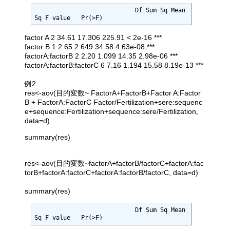
                            Df Sum Sq Mean 
Sq F value   Pr(>F)    
factor A 2 34.61 17.306 225.91 < 2e-16 ***
factor B 1 2.65 2.649 34.58 4.63e-08 ***
factorA:factorB 2 2.20 1.099 14.35 2.98e-06 ***
factorA:factorB:factorC 6 7.16 1.194 15.58 8.19e-13 ***
例2:
res<-aov(目的変数~ FactorA+FactorB+Factor A:Factor
B + FactorA:FactorC Factor/Fertilization+sere:sequenc
e+sequence:Fertilization+sequence:sere/Fertilization,
data=d)
summary(res)
res<-aov(目的変数~factorA+factorB/factorC+factorA:fac
torB+factorA:factorC+factorA:factorB/factorC, data=d)
summary(res)
                            Df Sum Sq Mean 
Sq F value   Pr(>F)    