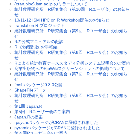
{cran,bioc}.ism.ac.jp のミラーについて
統計数理研究所 R研究集会（第10回 Rユーザ会）のお知ら
せ
10/11-12 ISM HPC on R Workshop開催のお知らせ
translation.R プロジェクト
統計数理研究所 R研究集会（第9回 Rユーザ会）のお知ら
せ
Rの公式マニュアルの翻訳
R で物理乱数 お手軽編
統計数理研究所 R研究集会（第8回 Rユーザ会）のお知ら
せ
Rによる統計教育ケーススタディ分析システム説明会のご案内
商業出版物へのRjpWikiスクリーンショットの掲載について
統計数理研究所 R研究集会（第7回 Rユーザ会）のお知ら
せ
fmsbパッケージ0.3.0公開
ShapeFileデータ
統計数理研究所 R研究集会（第6回 Rユーザ会）のお知ら
せ
第1回 Japan.R
第5回 Rユーザー会のご案内
Japan.Rの提案
rpsychiパッケージがCRANに登録されました
pyramidパッケージがCRANに登録されました
第４回Rユーザー会のご案内