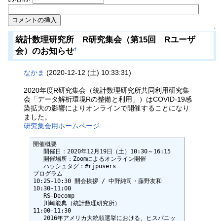
↑
統計数理研究所 R研究集会（第15回 Rユーザ
会）のお知らせ
†
なかま
(2020-12-12 (土) 10:33:31)
2020年度R研究集会（統計数理研究所共同利用研究集
会「データ解析環境Rの整備と利用」）はCOVID-19感
染拡大の影響によりオンラインで開催することになり
ました。
研究集会用ホームページ
開催概要

   開催日：2020年12月19日（土）10:30～16:15

   開催場所：Zoomによるオンライン開催

   ハッシュタグ：#rjpusers

プログラム

10:25-10:30 開会挨拶 / 中野純司・藤野友和

10:30-11:00

   RS-Decomp

   川崎能典（統計数理研究所）

11:00-11:30

   2016年アメリカ大統領選挙における、ヒスパニッ