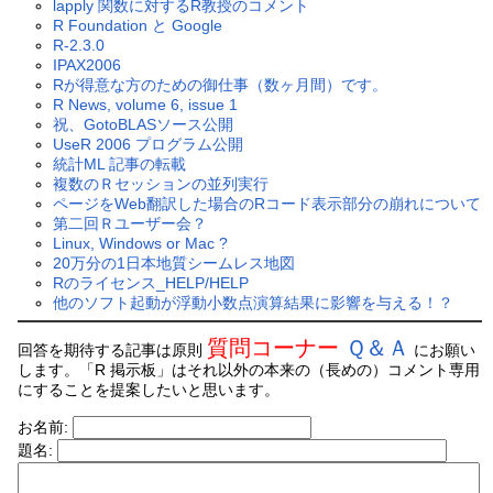
lapply 関数に対するR教授のコメント
R Foundation と Google
R-2.3.0
IPAX2006
Rが得意な方のための御仕事（数ヶ月間）です。
R News, volume 6, issue 1
祝、GotoBLASソース公開
UseR 2006 プログラム公開
統計ML 記事の転載
複数のＲセッションの並列実行
ページをWeb翻訳した場合のRコード表示部分の崩れについて
第二回Ｒユーザー会？
Linux, Windows or Mac ?
20万分の1日本地質シームレス地図
Rのライセンス_HELP/HELP
他のソフト起動が浮動小数点演算結果に影響を与える！？
質問コーナー
Ｑ＆Ａ
回答を期待する記事は原則
にお願い
します。「R 掲示板」はそれ以外の本来の（長めの）コメント専用
にすることを提案したいと思います。
お名前:
題名: