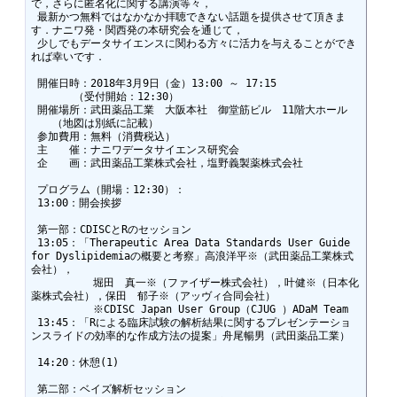
で，さらに匿名化に関する講演等々，

 最新かつ無料ではなかなか拝聴できない話題を提供させて頂きま
す．ナニワ発・関西発の本研究会を通じて，

 少しでもデータサイエンスに関わる方々に活力を与えることができ
れば幸いです．

 開催日時：2018年3月9日（金）13:00 ～ 17:15　　　　    　
　　　　（受付開始：12:30）

 開催場所：武田薬品工業　大阪本社　御堂筋ビル　11階大ホール　
　　（地図は別紙に記載）

 参加費用：無料（消費税込）

 主　　催：ナニワデータサイエンス研究会

 企　　画：武田薬品工業株式会社，塩野義製薬株式会社

 プログラム（開場：12:30）：

 13:00：開会挨拶

 第一部：CDISCとRのセッション

 13:05：「Therapeutic Area Data Standards User Guide 
for Dyslipidemiaの概要と考察」高浪洋平※（武田薬品工業株式
会社），

          堀田　真一※（ファイザー株式会社），叶健※（日本化
薬株式会社），保田　郁子※（アッヴィ合同会社）

          ※CDISC Japan User Group（CJUG ）ADaM Team

 13:45：「Rによる臨床試験の解析結果に関するプレゼンテーショ
ンスライドの効率的な作成方法の提案」舟尾暢男（武田薬品工業）

 14:20：休憩(1)

 第二部：ベイズ解析セッション
