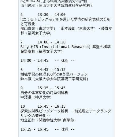
RとWebGISによる環境汚染物質分布評価

山川純次（岡山大学大学院自然科学研究科）

6	13:30 - 14:00

Rによるトピックモデルを用いた学内の研究実績の分析
と可視化

船山貴光（東北大学）・山本義郎（東海大学）・藤野友
和（福岡女子大学）

7	14:00 - 14:30

RによるIR（Institutional Research）基盤の構築

藤野友和（福岡女子大学）

14:30 - 14:45	-- 休憩 --

8	14:45 - 15:15

機械学習の数理100問のR言語バージョン

鈴木譲（大阪大学大学院基礎工学研究科）

9	15:15 - 15:45

自分の体重変化の時系列解析

中澤港（神戸大学）

10	15:45 - 16:15

探索的財務ビッグデータ解析 --前処理とデータラング
リングの並列化--

地道正行（関西学院大学 商学部）

16:15 - 16:45	-- 休憩 --
