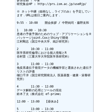
参加登録 : 不要

研究集会HP : http://prs.ism.ac.jp/useRjp/

※ ネット中継（録画なし，ライブのみ）を予定してい
ます．URLは後日ご案内します．

9:55 - 10:00	開会挨拶 / 中野純司・藤野友和

1   10:00 - 10:30

患者の予後予測のためのウェブ・アプリケーションをＲ
パッケージjoint.CoxとShinyで開発

江村剛志（国立中央大学、統計研究所）

2	10:30 - 11:00

医学系研究倫理における個人情報とR

谷村晋（三重大学大学院医学系研究科）

3	11:00 - 11:30

免疫系遺伝子発現データの機械学習と選抜された遺伝子
リストの評価

樋口千洋（国立研究開発法人 医薬基盤・健康・栄養研
究所）

4	11:30 - 12:00

データ解析の応用とツールの現在

鈴木了太（株式会社 ef-prime）

12:00 - 13:00	【昼休み】

5	13:00 - 13:30
