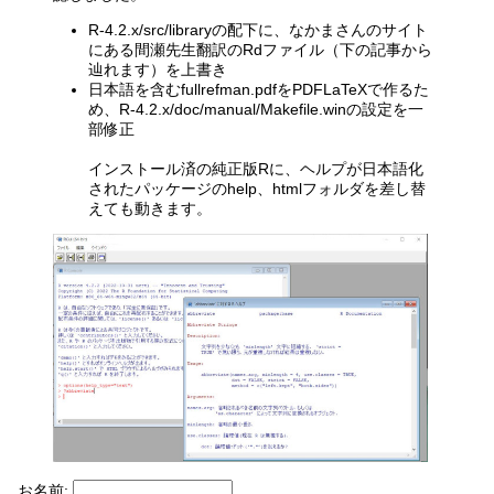
R-4.2.x/src/libraryの配下に、なかまさんのサイト
にある間瀬先生翻訳のRdファイル（下の記事から
辿れます）を上書き
日本語を含むfullrefman.pdfをPDFLaTeXで作るた
め、R-4.2.x/doc/manual/Makefile.winの設定を一
部修正
インストール済の純正版Rに、ヘルプが日本語化
されたパッケージのhelp、htmlフォルダを差し替
えても動きます。
お名前: