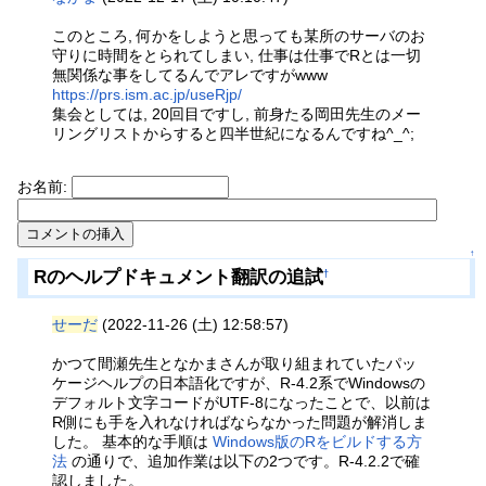
このところ, 何かをしようと思っても某所のサーバのお
守りに時間をとられてしまい, 仕事は仕事でRとは一切
無関係な事をしてるんでアレですがwww
https://prs.ism.ac.jp/useRjp/
集会としては, 20回目ですし, 前身たる岡田先生のメー
リングリストからすると四半世紀になるんですね^_^;
お名前:
↑
Rのヘルプドキュメント翻訳の追試
†
せーだ
(2022-11-26 (土) 12:58:57)
かつて間瀬先生となかまさんが取り組まれていたパッ
ケージヘルプの日本語化ですが、R-4.2系でWindowsの
デフォルト文字コードがUTF-8になったことで、以前は
R側にも手を入れなければならなかった問題が解消しま
した。 基本的な手順は
Windows版のRをビルドする方
法
の通りで、追加作業は以下の2つです。R-4.2.2で確
認しました。