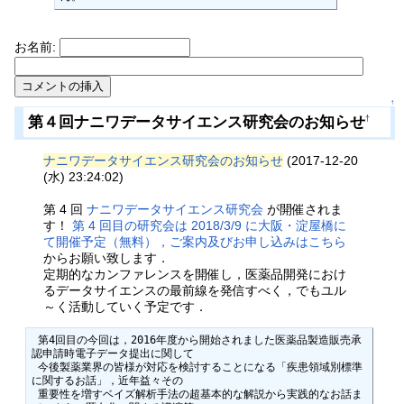
お名前:
↑
第４回ナニワデータサイエンス研究会のお知らせ
†
ナニワデータサイエンス研究会のお知らせ
(2017-12-20
(水) 23:24:02)
第 4 回
ナニワデータサイエンス研究会
が開催されま
す！
第 4 回目の研究会は 2018/3/9 に大阪・淀屋橋に
て開催予定（無料），ご案内及びお申し込みはこちら
からお願い致します．
定期的なカンファレンスを開催し，医薬品開発におけ
るデータサイエンスの最前線を発信すべく，でもユル
～く活動していく予定です．
 第4回目の今回は，2016年度から開始されました医薬品製造販売承
認申請時電子データ提出に関して

 今後製薬業界の皆様が対応を検討することになる「疾患領域別標準
に関するお話」，近年益々その

 重要性を増すベイズ解析手法の超基本的な解説から実践的なお話ま