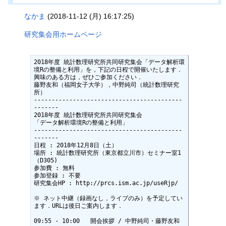
なかま
(2018-11-12 (月) 16:17:25)
研究集会用ホームページ
2018年度 統計数理研究所共同研究集会「データ解析環
境Rの整備と利用」を，下記の日程で開催いたします．

興味のある方は，ぜひご参加ください．

藤野友和（福岡女子大学），中野純司（統計数理研究
所）

------------------------------------------
-------

2018年度 統計数理研究所共同研究集会

「データ解析環境Rの整備と利用」

------------------------------------------
-------

日程 : 2018年12月8日（土）

場所 : 統計数理研究所（東京都立川市）セミナー室1
（D305)

参加費 : 無料

参加登録 : 不要

研究集会HP : http://prcs.ism.ac.jp/useRjp/

※ ネット中継（録画なし，ライブのみ）を予定してい
ます．URLは後日ご案内します．

09:55 - 10:00	開会挨拶 / 中野純司・藤野友和
