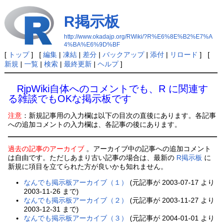
R掲示板
http://www.okadajp.org/RWiki/?R%E6%8E%B2%E7%A
4%BA%E6%9D%BF
[
トップ
] [
編集
|
凍結
|
差分
|
バックアップ
|
添付
|
リロード
] [
新規
|
一覧
|
検索
|
最終更新
|
ヘルプ
]
RjpWiki自体へのコメントでも、R に関連す
る雑談でもOKな掲示板です
注意
：新規記事用の入力欄は以下の目次の直後にあります。各記事
への追加コメントの入力欄は、各記事の後にあります。
過去の記事のアーカイブ
。アーカイブ中の記事への追加コメント
は自由です。ただしあまり古い記事の場合は、最新の
R掲示板
に
新規に項目を立てられた方が良いかも知れません。
なんでも掲示板アーカイブ（１）
(元記事が 2003-07-17 より
2003-11-26 まで)
なんでも掲示板アーカイブ（２）
(元記事が 2003-11-27 より
2003-12-31 まで)
なんでも掲示板アーカイブ（３）
(元記事が 2004-01-01 より