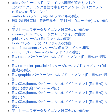
utils パッケージの Rd ファイルの翻訳が終わりました
どのプログラミング言語で幸せなコメントor怒りのコメント
が多いのかランキング
methods パッケージの Rd ファイルの翻訳
統計数理研究所 R研究集会（第11回 Rユーザ会）のお知ら
せ
第２回ナニワデータサイエンス研究会のお知らせ
splines , tcltk パッケージの Rd ファイルの翻訳
grid パッケージの Rd ファイルの翻訳
tools パッケージの Rd ファイルの翻訳
stats4, datasets パッケージのRｄファイルの和訳
パッケージ grDevice の Rd ファイルの翻訳
R の stats パッケージのヘルプドキュメント(Rd 書式)の翻訳
†
R の compiler, parallel パッケージのヘルプドキュメント(Rd
書式)の翻訳
R のgraphicsパッケージのヘルプドキュメント(Rd 書式)の翻
訳
R の基本(base)パッケージのヘルプドキュメント(Rd 書式)の
翻訳（番外編：Windows対応）
R の基本(base)パッケージのヘルプドキュメント(Rd 書式)の
翻訳（２）
R の基本(base)パッケージのヘルプドキュメント(Rd 書式)の
翻訳
第１回ナニワデータサイエンス研究会のお知らせ