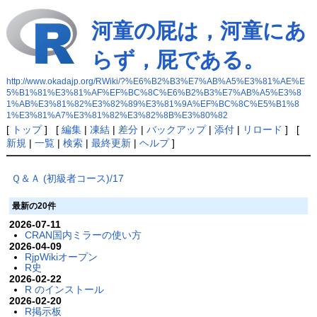
河童の屁は，河童にあ
らず，屁である。
http://www.okadajp.org/RWiki/?%E6%B2%B3%E7%AB%A5%E3%81%AE%E
5%B1%81%E3%81%AF%EF%BC%8C%E6%B2%B3%E7%AB%A5%E3%8
1%AB%E3%81%82%E3%82%89%E3%81%9A%EF%BC%8C%E5%B1%8
1%E3%81%A7%E3%81%82%E3%82%8B%E3%80%82
[
トップ
] [
編集
|
凍結
|
差分
|
バックアップ
|
添付
|
リロード
] [
新規
|
一覧
|
検索
|
最終更新
|
ヘルプ
]
Ｑ＆Ａ (初級者コース)/17
最新の20件
2026-07-11
CRAN国内ミラーの使い方
2026-04-09
RjpWikiオープン
R史
2026-02-22
R のインストール
2026-02-20
R掲示板