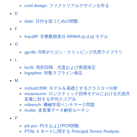
conf.design: ファクトリアルデザインを作る
D
date: 日付を扱うための関数
F
fracdiff: 非整数階差分 ARIMA (p,d,q) モデル
G
gpclib: R用ポリゴン・クリッピング汎用ライブラリ
L
locfit: 局所回帰、尤度および密度推定
logspline: 対数スプライン推定
M
mclust1998: モデルを基礎とするクラスター分析
meanscore: ロジスティック回帰モデルにおける欠損共
変量に対する平均スコア法
mlbench: 機械学習ベンチマーク問題
multiv: 多変量データ解析ルーチン
P
pls.pcr: PLS およびPCR関数
PTAk: k モードに関する Principal Tensor Analysis