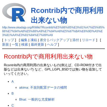
Rcontrib内で商用利用
出来ない物
http://www.okadajp.org/RWiki/?Rcontrib%E5%86%85%E3%81%A7%E5%95%
86%E7%94%A8%E5%88%A9%E7%94%A8%E5%87%BA%E6%9D%A5%E
3%81%AA%E3%81%84%E7%89%A9
[
トップ
] [
編集
|
凍結
|
差分
|
バックアップ
|
添付
|
リロード
] [
新規
|
一覧
|
検索
|
最終更新
|
ヘルプ
]
Rcontrib内で商用利用出来ない物
Rcontrib内の商用利用の出来ないもの(例えば、CD-ROM付きで出
版などは出来ない?) など、GPL,LGPL,BSDでは無い物を追加して
いってください。
A
akima: 不規則配置データの補間
B
Bhat: 一般的な尤度解析
C