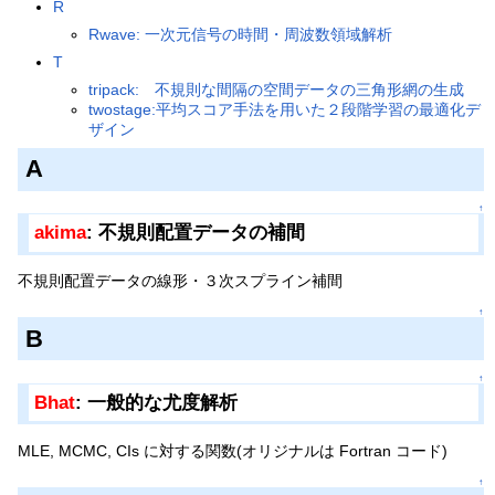
R
Rwave: 一次元信号の時間・周波数領域解析
T
tripack: 不規則な間隔の空間データの三角形網の生成
twostage:平均スコア手法を用いた２段階学習の最適化デ
ザイン
A
↑
akima
: 不規則配置データの補間
不規則配置データの線形・３次スプライン補間
↑
B
↑
Bhat
: 一般的な尤度解析
MLE, MCMC, CIs に対する関数(オリジナルは Fortran コード)
↑