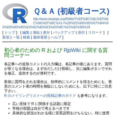
Ｑ＆Ａ (初級者コース)
http://www.okadajp.org/RWiki/?%EF%BC%B1%EF%B
C%86%EF%BC%A1+%28%E5%88%9D%E7%B4%9
A%E8%80%85%E3%82%B3%E3%83%BC%E3%82%B9%29
[
トップ
] [
編集
|
凍結
|
差分
|
バックアップ
|
添付
|
リロード
] [
新規
|
一覧
|
検索
|
最終更新
|
ヘルプ
]
初心者のための R および
RjpWiki
に関する質
問コーナー
各記事への追加コメントの入力欄は、各記事の後にあります。質問
が長くなる場合は、まず出だしだけ投稿し、次に編集ボタンでそれ
を修正、追加するのが便利です。
新規に質問をされる場合は、効率的にコメントを得るためにも、善
意のコメント者の時間を無駄にしないためにも、以下に特にご注意
下さい。
R のメイリングリストへの投稿記事のガイド
も参考になります。
広い意味で R に関係する話題に限定
学校の宿題は自分で考えるべきです
具体的な状況がわかる様に背景説明をけちらない。特に使用