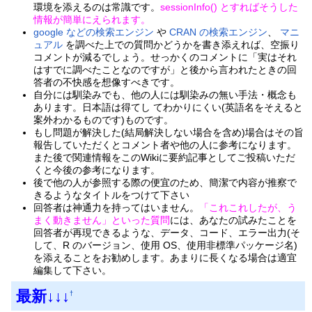
環境を添えるのは常識です。
sessionInfo() とすればそうした
情報が簡単にえられます。
google などの検索エンジン
や
CRAN の検索エンジン
、
マニ
ュアル
を調べた上での質問かどうかを書き添えれば、空振り
コメントが減るでしょう。せっかくのコメントに「実はそれ
はすでに調べたことなのですが」と後から言われたときの回
答者の不快感を想像すべきです。
自分には馴染みでも、他の人には馴染みの無い手法・概念も
あります。日本語は得てし てわかりにくい(英語名をそえると
案外わかるものです)ものです。
もし問題が解決した(結局解決しない場合を含め)場合はその旨
報告していただくとコメント者や他の人に参考になります。
また後で関連情報をこのWikiに要約記事としてご投稿いただ
くと今後の参考になります。
後で他の人が参照する際の便宜のため、簡潔で内容が推察で
きるようなタイトルをつけて下さい
回答者は神通力を持ってはいません。
「これこれしたが、う
まく動きません」といった質問
には、あなたの試みたことを
回答者が再現できるような、データ、コード、エラー出力(そ
して、R のバージョン、使用 OS、使用非標準パッケージ名)
を添えることをお勧めします。あまりに長くなる場合は適宜
編集して下さい。
最新↓↓↓
†