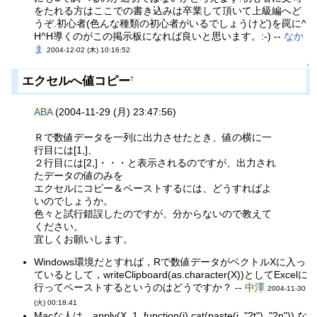
をたれる方はここでの書き込みは卒業して頂いて上級編へど
うぞ.初心者(色んな種類の初心者がいるでしょうけど)を罠に^
H^H導くのがこの掲示板になれば良いと思います。:-) --
なか
ま
2004-12-02 (木) 10:16:52
↑
エクセルへ値コピー
†
ABA
(2004-11-29 (月) 23:47:56)
Ｒで数値データを一列に出力させたとき、値の横に一
行目には[1,]、
２行目には[2,]・・・と表示されるのですが、出力され
たデータの値のみを
エクセルにコピー＆ペーストするには、どうすればよ
いのでしょうか。
色々と試行錯誤したのですが、分からないので教えて
ください。
宜しくお願いします。
Windows環境だとすれば，Rで数値データがベクトルXに入っ
ているとして，writeClipboard(as.character(X))としてExcelに
行ってペーストするというのはどうですか？ --
中澤
2004-11-30
(火) 00:18:41
Macな人は，apply(X, 1, function(i) cat(paste(i, "?t"), "?n")) な