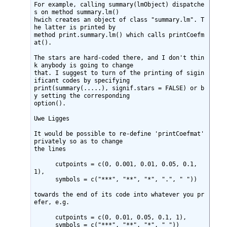
For example, calling summary(lmObject) dispatche
s on method summary.lm()

hwich creates an object of class "summary.lm". T
he latter is printed by

method print.summary.lm() which calls printCoefm
at().

The stars are hard-coded there, and I don't thin
k anybody is going to change

that. I suggest to turn of the printing of sigin
ificant codes by specifying

print(summary(.....), signif.stars = FALSE) or b
y setting the corresponding

option().

Uwe Ligges

It would be possible to re-define 'printCoefmat' 
privately so as to change

the lines

      cutpoints = c(0, 0.001, 0.01, 0.05, 0.1, 
1),

      symbols = c("***", "**", "*", ".", " ")) 

towards the end of its code into whatever you pr
efer, e.g.

      cutpoints = c(0, 0.01, 0.05, 0.1, 1),

      symbols = c("***", "**", "*", " "))
