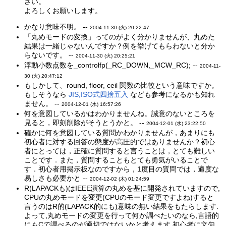
さい。
よろしくお願いします。
かなり意味不明。 --
2004-11-30 (火) 20:22:47
「丸めモードの変換」ってのがよく分かりませんが、丸めた
結果は一緒じゃないんですか？例を挙げてもらわないと分か
らないです。 --
2004-11-30 (火) 20:25:21
浮動小数点数を_controlfp(_RC_DOWN,_MCW_RC); --
2004-11-
30 (火) 20:47:12
もしかして、round, floor, ceil 関数の比較という意味ですか。
もしそうなら
JIS,ISO式四捨五入
なども参考になるかも知れ
ません。 --
2004-12-01 (水) 16:57:26
何を意図しているかはわかりませんね。誠意のないところを
見ると，即刻削除がそうとうかと。 --
2004-12-01 (水) 23:22:50
確かに何を意図している質問かわかりませんが，あまりにも
初心者に対する回答の態度が高圧的ではありませんか？初心
者にとっては，正確に質問すると言うことは，とても難しい
ことです．また，質問することもとても勇気がいることで
す．初心者用掲示板なのですから，1度目の質問では，適度な
易しさも必要かと --
2004-12-02 (木) 01:24:59
R(LAPACKも)はIEEE演算の丸めを基に開発されていますので,
CPUの丸めモードを変更(CPUのモード変更ですよね)すると
言うのはR的(LAPACK的にも)意味の無い結果をもたらします.
よって,丸めモードの変更を行って何か調べたいのなら,言語的
にもCで調べるのが適切ではないかと考えます.初心者に文句