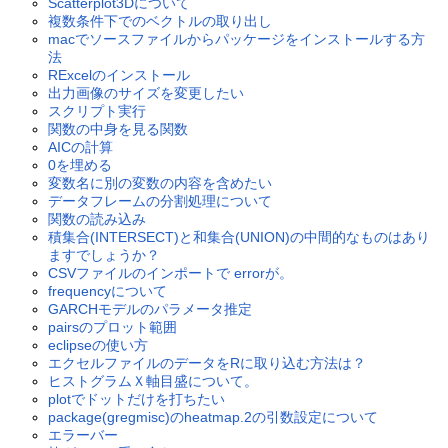
Scatterplot3Dについて
複数条件下でのベクトルの取り出し
macでソースファイルからパッケージをインストールする方
法
RExcelのインストール
出力画像のサイズを変更したい
スクリプト実行
関数の中身を見る関数
AICの計算
0を埋める
変数名に別の変数の内容を含めたい
データフレームの分割処理について
関数の読み込み
積集合(INTERSECT)と和集合(UNION)の中間的なものはあり
ますでしょうか？
CSVファイルのインポートで errorが。
frequencyについて
GARCHモデルのパラメータ推定
pairsのプロット範囲
eclipseの使い方
エクセルファイルのデータをRに取り込む方法は？
ヒストグラムＸ軸目盛について。
plotでドットだけを打ちたい
package(gregmisc)のheatmap.2の引数設定について
エラーバー