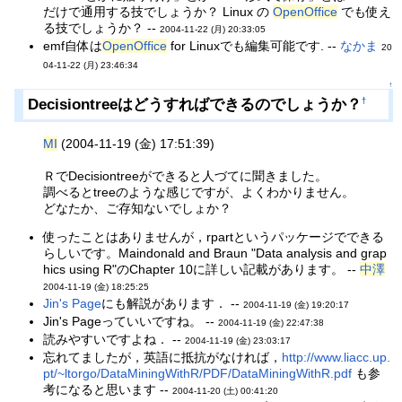
だけで通用する技でしょうか？ Linux の
OpenOffice
でも使え
る技でしょうか？ --
2004-11-22 (月) 20:33:05
emf自体は
OpenOffice
for Linuxでも編集可能です. --
なかま
20
04-11-22 (月) 23:46:34
↑
Decisiontreeはどうすればできるのでしょうか？
†
MI
(2004-11-19 (金) 17:51:39)
ＲでDecisiontreeができると人づてに聞きました。
調べるとtreeのような感じですが、よくわかりません。
どなたか、ご存知ないでしょか？
使ったことはありませんが，rpartというパッケージでできる
らしいです。Maindonald and Braun "Data analysis and grap
hics using R"のChapter 10に詳しい記載があります。 --
中澤
2004-11-19 (金) 18:25:25
Jin's Page
にも解説があります． --
2004-11-19 (金) 19:20:17
Jin's Pageっていいですね。 --
2004-11-19 (金) 22:47:38
読みやすいですよね． --
2004-11-19 (金) 23:03:17
忘れてましたが，英語に抵抗がなければ，
http://www.liacc.up.
pt/~ltorgo/DataMiningWithR/PDF/DataMiningWithR.pdf
も参
考になると思います --
2004-11-20 (土) 00:41:20