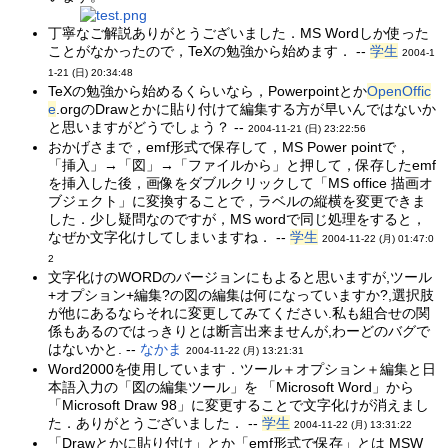
丁寧なご解説ありがとうございました．MS Wordしか使った
ことがなかったので，TeXの勉強から始めます． --
学生
2004-1
1-21 (日) 20:34:48
TeXの勉強から始めるくらいなら，Powerpointとか
OpenOffic
e
.orgのDrawとかに貼り付けて編集する方が早いんではないか
と思いますがどうでしょう？ --
2004-11-21 (日) 23:22:56
おかげさまで，emf形式で保存して，MS Power pointで，
「挿入」→「図」→「ファイルから」と押して，保存したemf
を挿入した後，画像をダブルクリックして「MS office 描画オ
ブジェクト」に変換することで，ラベルの縦横を変更できま
した．少し疑問なのですが，MS wordで同じ処理をすると，
なぜか文字化けしてしまいますね． --
学生
2004-11-22 (月) 01:47:0
2
文字化けのWORDのバージョンにもよると思いますが,ツール
+オプション+編集?の図の編集は何になっていますか?,選択肢
が他にあるならそれに変更してみてください.私も組合せの関
係もあるのではっきりとは断言出来ませんが,わーどのバグで
はないかと. --
なかま
2004-11-22 (月) 13:21:31
Word2000を使用しています．ツール＋オプション＋編集と日
本語入力の「図の編集ツール」を 「Microsoft Word」から
「Microsoft Draw 98」に変更することで文字化けが消えまし
た．ありがとうございました． --
学生
2004-11-22 (月) 13:31:22
「Drawとかに貼り付け」とか「emf形式で保存」とは MSW