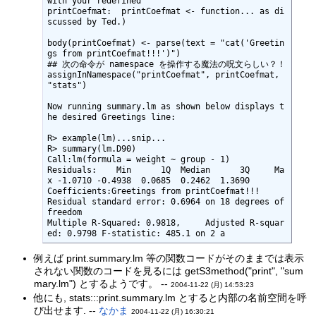
with your redefined

printCoefmat:  printCoefmat <- function... as di
scussed by Ted.)

body(printCoefmat) <- parse(text = "cat('Greetin
gs from printCoefmat!!!')")

## 次の命令が namespace を操作する魔法の呪文らしい？！ 

assignInNamespace("printCoefmat", printCoefmat, 
"stats")

Now running summary.lm as shown below displays t
he desired Greetings line:

R> example(lm)...snip...

R> summary(lm.D90)

Call:lm(formula = weight ~ group - 1)

Residuals:    Min      1Q  Median      3Q     Ma
x -1.0710 -0.4938  0.0685  0.2462  1.3690 

Coefficients:Greetings from printCoefmat!!!

Residual standard error: 0.6964 on 18 degrees of 
freedom

Multiple R-Squared: 0.9818,     Adjusted R-squar
ed: 0.9798 F-statistic: 485.1 on 2 a
例えば print.summary.lm 等の関数コードがそのままでは表示
されない関数のコードを見るには getS3method("print", "sum
mary.lm") とするようです。 --
2004-11-22 (月) 14:53:23
他にも, stats:::print.summary.lm とすると内部の名前空間を呼
び出せます. --
なかま
2004-11-22 (月) 16:30:21