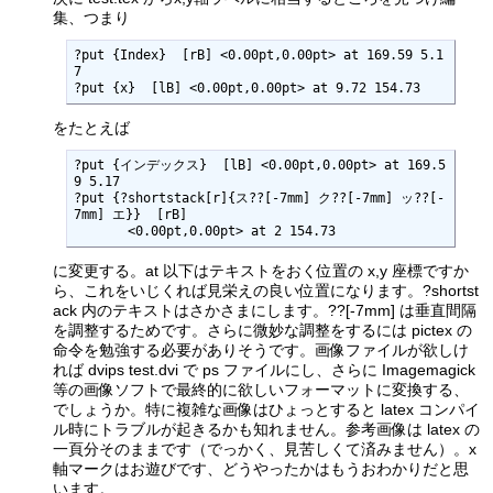
集、つまり
?put {Index}  [rB] <0.00pt,0.00pt> at 169.59 5.1
7

?put {x}  [lB] <0.00pt,0.00pt> at 9.72 154.73 
をたとえば
?put {インデックス}  [lB] <0.00pt,0.00pt> at 169.5
9 5.17

?put {?shortstack[r]{ス??[-7mm] ク??[-7mm] ッ??[-
7mm] エ}}  [rB]

       <0.00pt,0.00pt> at 2 154.73 
に変更する。at 以下はテキストをおく位置の x,y 座標ですか
ら、これをいじくれば見栄えの良い位置になります。?shortst
ack 内のテキストはさかさまにします。??[-7mm] は垂直間隔
を調整するためです。さらに微妙な調整をするには pictex の
命令を勉強する必要がありそうです。画像ファイルが欲しけ
れば dvips test.dvi で ps ファイルにし、さらに Imagemagick
等の画像ソフトで最終的に欲しいフォーマットに変換する、
でしょうか。特に複雑な画像はひょっとすると latex コンパイ
ル時にトラブルが起きるかも知れません。参考画像は latex の
一頁分そのままです（でっかく、見苦しくて済みません）。x
軸マークはお遊びです、どうやったかはもうおわかりだと思
います。