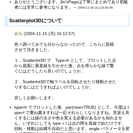
ありがとうございます。Jin'sPageは丁寧にまとめてあり初級
者には非常に参考になります。 --
2004-11-20 (土) 10:36:38
↑
Scatterplot3Dについて
†
みち
(2004-11-15 (月) 16:12:57)
色々調べてみても分からなかったので、こちらに投稿
させて頂きました。
１．Scatterlot3D で Type=h として、プロットした点
から底面に垂直線を引かせた後、点を滑らかな線で繋
ぐにはどうしたら良いのでしょうか。
２．Scatterlot3Dで軸ラベルを回転させたり移動させた
りするにはどうすればよいのでしょうか。
宜しくお願いします。
type=h でプロットした後、par(new=TRUE) として、今度は t
ype=l で重ね書きすれば一応それらしくなりますね。見栄え良
くするには線の太さや色を変える必要があるかも知れませ
ん。いずれにしても type = l は点の間を直線で結だけです。
回転・移動は結構不自由だと思います。angle パラメータを変