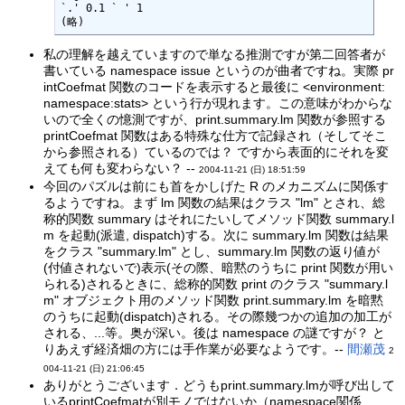
`.' 0.1 ` ' 1 

(略)
私の理解を越えていますので単なる推測ですが第二回答者が
書いている namespace issue というのが曲者ですね。実際 pr
intCoefmat 関数のコードを表示すると最後に <environment:
namespace:stats> という行が現れます。この意味がわからな
いので全くの憶測ですが、print.summary.lm 関数が参照する
printCoefmat 関数はある特殊な仕方で記録され（そしてそこ
から参照される）ているのでは？ ですから表面的にそれを変
えても何も変わらない？ --
2004-11-21 (日) 18:51:59
今回のパズルは前にも首をかしげた R のメカニズムに関係す
るようですね。まず lm 関数の結果はクラス "lm" とされ、総
称的関数 summary はそれにたいしてメソッド関数 summary.l
m を起動(派遣, dispatch)する。次に summary.lm 関数は結果
をクラス "summary.lm" とし、summary.lm 関数の返り値が
(付値されないで)表示(その際、暗黙のうちに print 関数が用い
られる)されるときに、総称的関数 print のクラス "summary.l
m" オブジェクト用のメソッド関数 print.summary.lm を暗黙
のうちに起動(dispatch)される。その際幾つかの追加の加工が
される、...等。奥が深い。後は namespace の謎ですが？ と
りあえず経済畑の方には手作業が必要なようです。--
間瀬茂
2
004-11-21 (日) 21:06:45
ありがとうございます．どうもprint.summary.lmが呼び出して
いるprintCoefmatが別モノではないか（namespace関係