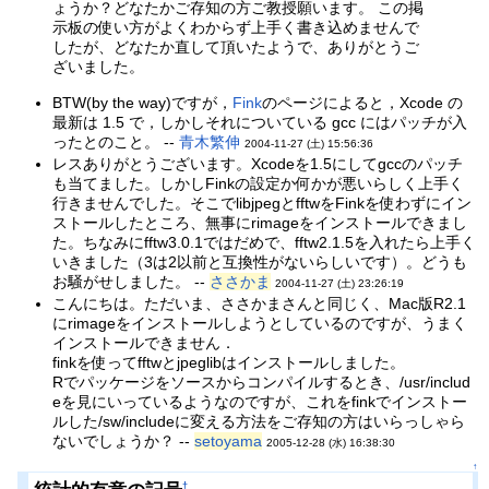
ょうか？どなたかご存知の方ご教授願います。 この掲
示板の使い方がよくわからず上手く書き込めませんで
したが、どなたか直して頂いたようで、ありがとうご
ざいました。
BTW(by the way)ですが，
Fink
のページによると，Xcode の
最新は 1.5 で，しかしそれについている gcc にはパッチが入
ったとのこと。 --
青木繁伸
2004-11-27 (土) 15:56:36
レスありがとうございます。Xcodeを1.5にしてgccのパッチ
も当てました。しかしFinkの設定か何かが悪いらしく上手く
行きませんでした。そこでlibjpegとfftwをFinkを使わずにイン
ストールしたところ、無事にrimageをインストールできまし
た。ちなみにfftw3.0.1ではだめで、fftw2.1.5を入れたら上手く
いきました（3は2以前と互換性がないらしいです）。どうも
お騒がせしました。 --
ささかま
2004-11-27 (土) 23:26:19
こんにちは。ただいま、ささかまさんと同じく、Mac版R2.1
にrimageをインストールしようとしているのですが、うまく
インストールできません．
finkを使ってfftwとjpeglibはインストールしました。
Rでパッケージをソースからコンパイルするとき、/usr/includ
eを見にいっているようなのですが、これをfinkでインストー
ルした/sw/includeに変える方法をご存知の方はいらっしゃら
ないでしょうか？ --
setoyama
2005-12-28 (水) 16:38:30
↑
†