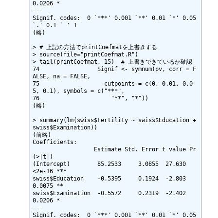
0.0206 *  

---

Signif. codes:  0 `***' 0.001 `**' 0.01 `*' 0.05 
`.' 0.1 ` ' 1 

(略) 

> # 上記の方法でprintCoefmatを上書きする

> source(file="printCoefmat.R")

> tail(printCoefmat, 15)  # 上書きできているか確認

74                 Signif <- symnum(pv, corr = F
ALSE, na = FALSE,          

75                   cutpoints = c(0, 0.01, 0.0
5, 0.1), symbols = c("***", 

76                     "**", "*"))                                         

(略)

> summary(lm(swiss$Fertility ~ swiss$Education + 
swiss$Examination))

(前略)

Coefficients:

                  Estimate Std. Error t value Pr
(>|t|)    

(Intercept)        85.2533     3.0855  27.630   
<2e-16 ***

swiss$Education    -0.5395     0.1924  -2.803   
0.0075 ** 

swiss$Examination  -0.5572     0.2319  -2.402   
0.0206 *  

---

Signif. codes:  0 `***' 0.001 `**' 0.01 `*' 0.05 