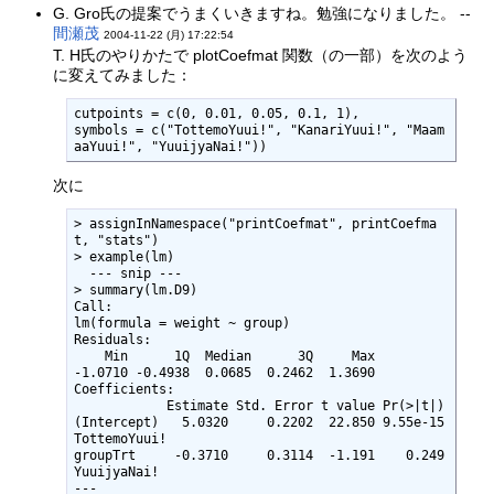
G. Gro氏の提案でうまくいきますね。勉強になりました。 --
間瀬茂
2004-11-22 (月) 17:22:54
T. H氏のやりかたで plotCoefmat 関数（の一部）を次のよう
に変えてみました：
cutpoints = c(0, 0.01, 0.05, 0.1, 1),

symbols = c("TottemoYuui!", "KanariYuui!", "Maam
aaYuui!", "YuuijyaNai!"))
次に
> assignInNamespace("printCoefmat", printCoefma
t, "stats")  

> example(lm)

  --- snip ---

> summary(lm.D9)

Call:

lm(formula = weight ~ group)

Residuals:

    Min      1Q  Median      3Q     Max 

-1.0710 -0.4938  0.0685  0.2462  1.3690 

Coefficients:

            Estimate Std. Error t value Pr(>|t|)             

(Intercept)   5.0320     0.2202  22.850 9.55e-15 
TottemoYuui!

groupTrt     -0.3710     0.3114  -1.191    0.249 
YuuijyaNai! 

---
