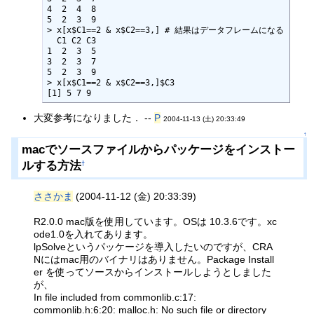
4  2  4  8

5  2  3  9

> x[x$C1==2 & x$C2==3,] # 結果はデータフレームになる

  C1 C2 C3

1  2  3  5

3  2  3  7

5  2  3  9

> x[x$C1==2 & x$C2==3,]$C3

[1] 5 7 9
大変参考になりました． --
P
2004-11-13 (土) 20:33:49
↑
macでソースファイルからパッケージをインストー
ルする方法
†
ささかま
(2004-11-12 (金) 20:33:39)
R2.0.0 mac版を使用しています。OSは 10.3.6です。xc
ode1.0を入れてあります。
lpSolveというパッケージを導入したいのですが、CRA
Nにはmac用のバイナリはありません。Package Install
er を使ってソースからインストールしようとしました
が、
In file included from commonlib.c:17:
commonlib.h:6:20: malloc.h: No such file or directory