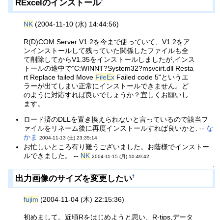
RExcelのインストール
†
NK
(2004-11-10 (水) 14:44:56)
R(D)COM Server V1.2を今まで使っていて、V1.2をア
ンインストールして残っていた関係したファイルも全
て削除してからV1.35をインストールしましたが,インス
トールの途中で”C:WINNT?System32?msvcirt.dll Resta
rt Replace failed Move
FileEx
Failed code 5"というエ
ラーが出てしまい正常にインストールできません。ど
のように対応すれば良いでしょうか？宜しくお願いし
ます。
ロード済のDLLを置き換えられないと言っているので該当フ
ァイルをリネーム後に再度インストールすれば良いかと. --
な
かま
2004-11-13 (土) 23:35:14
お忙しいところ有り難うございました。お蔭様でインストー
ルできました。 --
NK
2004-11-15 (月) 10:49:42
↑
出力画像のサイズを変更したい
†
fujim
(2004-11-04 (木) 22:15:36)
初めまして。近頃Rをはじめようと思い、R-tips,データ