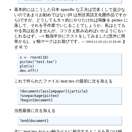
基本的にはこうした日本 specific な工夫は労多くして益少な
いのであまりお勧めではない(R は所詮英語文化圏作品ですか
ら)ですが、どうしても大々的にやりたければ画像を pictex に
落して、それを手作業でいじることでしょうか。私はとても
やる気は起きませんが、コツさえ飲み込めばいかようにもい
じれるはず。--> 勉強半分にテストをしてみました(意外に簡
単かも)。 y 軸マークはお遊びです。--
ま
2004-11-20 (土) 12:28:48
ず R で
x <- rnorm(10)

pictex("test.tex")

plot(x)

dev.off()
これで作られたファイル test.tex の最初に次を加える
?documentclass[a4paper]{jarticle}

?usepackage{pictex}

?begin{document}
当然最後に次を加える
?end{document}
次に test.tex からx,y軸ラベルに相当するところを見つけ編