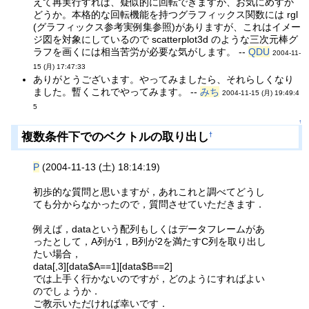
えて再実行すれば、疑似的に回転できますが、お気にめすか
どうか。本格的な回転機能を持つグラフィックス関数には rgl
(グラフィックス参考実例集参照)がありますが、これはイメー
ジ図を対象にしているので scatterplot3d のような三次元棒グ
ラフを画くには相当苦労が必要な気がします。 --
QDU
2004-11-
15 (月) 17:47:33
ありがとうございます。やってみましたら、それらしくなり
ました。暫くこれでやってみます。 --
みち
2004-11-15 (月) 19:49:4
5
↑
複数条件下でのベクトルの取り出し
†
P
(2004-11-13 (土) 18:14:19)
初歩的な質問と思いますが，あれこれと調べてどうし
ても分からなかったので，質問させていただきます．
例えば，dataという配列もしくはデータフレームがあ
ったとして，A列が1，B列が2を満たすC列を取り出し
たい場合，
data[,3][data$A==1][data$B==2]
では上手く行かないのですが，どのようにすればよい
のでしょうか．
ご教示いただければ幸いです．