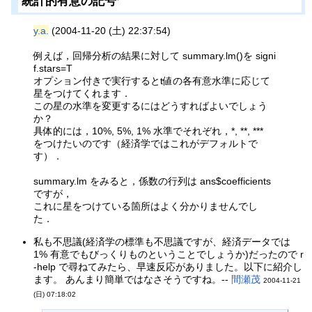
統計的有意の記号
y.a.
(2004-11-20 (土) 22:37:54)
例えば，回帰分析の結果に対して summary.lm()を signi
f.stars=T
オプション付きで実行するとt値の各有意水準に応じて
星をつけてくれます．
この星の水準を変更するにはどうすればよいでしょう
か？
具体的には，10%, 5%, 1% 水準でそれぞれ，*, **, ***
をつけたいのです（経済学ではこれがデフォルトで
す）．
summary.lm をみると，係数の行列は ans$coefficients
ですが，
これに星をつけている箇所はよく分かりませんでし
た．
私も不思議(経済学の標準も不思議ですが、経済データでは
1% 有意でもびっくりものということでしょうか)だったので r
-help で尋ねてみたら、早速反応がありました。以下に紹介し
ます。 あんまり簡単ではなさそうですね。--
間瀬茂
2004-11-21
(日) 07:18:02