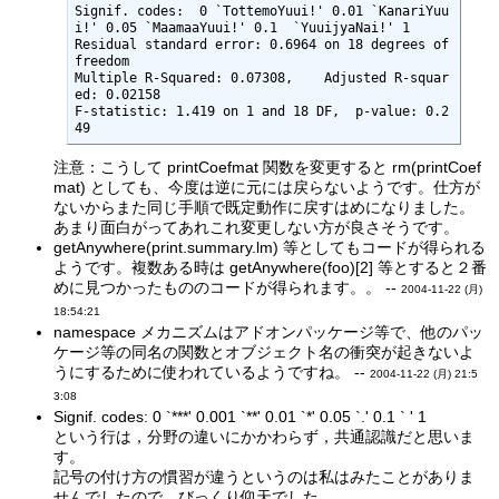
Signif. codes:  0 `TottemoYuui!' 0.01 `KanariYuu
i!' 0.05 `MaamaaYuui!' 0.1  `YuuijyaNai!' 1 

Residual standard error: 0.6964 on 18 degrees of 
freedom

Multiple R-Squared: 0.07308,    Adjusted R-squar
ed: 0.02158 

F-statistic: 1.419 on 1 and 18 DF,  p-value: 0.2
49 
注意：こうして printCoefmat 関数を変更すると rm(printCoef
mat) としても、今度は逆に元には戻らないようです。仕方が
ないからまた同じ手順で既定動作に戻すはめになりました。
あまり面白がってあれこれ変更しない方が良さそうです。
getAnywhere(print.summary.lm) 等としてもコードが得られる
ようです。複数ある時は getAnywhere(foo)[2] 等とすると２番
めに見つかったもののコードが得られます。。 --
2004-11-22 (月)
18:54:21
namespace メカニズムはアドオンパッケージ等で、他のパッ
ケージ等の同名の関数とオブジェクト名の衝突が起きないよ
うにするために使われているようですね。 --
2004-11-22 (月) 21:5
3:08
Signif. codes: 0 `***' 0.001 `**' 0.01 `*' 0.05 `.' 0.1 ` ' 1
という行は，分野の違いにかかわらず，共通認識だと思いま
す。
記号の付け方の慣習が違うというのは私はみたことがありま
せんでしたので，びっくり仰天でした。