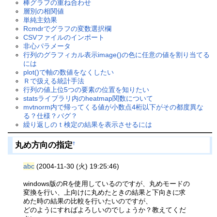
棒グラフの重ね合わせ
層別の相関値
単純主効果
Rcmdrでグラフの変数選択欄
CSVファイルのインポート
非心パラメータ
行列のグラフィカル表示image()の色に任意の値を割り当てる
には
plot()で軸の数値をなくしたい
Ｒで扱える統計手法
行列の値上位5つの要素の位置を知りたい
statsライブラリ内のheatmap関数について
mvtnorm内で帰ってくる値が小数点4桁以下がその都度異な
る？仕様？バグ？
繰り返しのｔ検定の結果を表示させるには
丸め方向の指定
†
abc
(2004-11-30 (火) 19:25:46)
windows版のRを使用しているのですが、丸めモードの
変換を行い、上向けに丸めたときの結果と下向きに求
めた時の結果の比較を行いたいのですが、
どのようにすればよろしいのでしょうか？教えてくだ