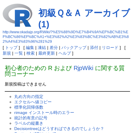
初級Ｑ＆Ａ アーカイブ
(1)
http://www.okadajp.org/RWiki/?%E5%88%9D%E7%B4%9A%EF%BC%B1%E
F%BC%86%EF%BC%A1+%E3%82%A2%E3%83%BC%E3%82%AB%E3%8
2%A4%E3%83%96%281%29
[
トップ
] [
編集
|
凍結
|
差分
|
バックアップ
|
添付
|
リロード
] [
新規
|
一覧
|
検索
|
最終更新
|
ヘルプ
]
初心者のための R および
RjpWiki
に関する質
問コーナー
新規投稿はできません
丸め方向の指定
エクセルへ値コピー
標準化回帰係数
rimage インストール時のエラー
統計的有意の記号
ラベルの縦書き
Decisiontreeはどうすればできるのでしょうか？