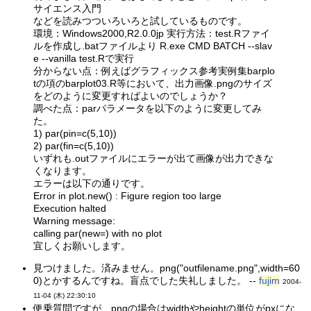
サイエンス入門
などを読みつついろいろと試しているものです。
環境：Windows2000,R2.0.0jp 実行方法：test.Rファイ
ルを作成し.batファイルより R.exe CMD BATCH --slav
e --vanilla test.Rで実行
分からない点：例えばグラフィックス参考実例集barplo
tの項のbarplot03.R等において、出力画像.pngのサイズ
をどのように変更すればよいのでしょうか？
調べた点：parパラメータを以下のように変更してみ
た。
1) par(pin=c(5,10))
2) par(fin=c(5,10))
いずれも.outファイルにエラーが出て画像が出力できな
くなります。
エラーは以下の通りです。
Error in plot.new() : Figure region too large
Execution halted
Warning message:
calling par(new=) with no plot
宜しくお願いします。
見つけました。済みません。png("outfilename.png",width=60
0)とかするんですね。盲点でした失礼しました。 --
fujim
2004-
11-04 (木) 22:30:10
便乗質問ですが、pngの場合はwidthやheightの単位がpxにな