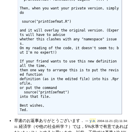
Then, when you want your private version, simply 
do

 source("printCoefmat.R")

and it will overlay the original version. (Exper
ts will have to advise

whether this clashes with any "namespace" issue
s.

On my reading of the code, it doesn't seem to; b
ut I'm no expert!)

If your friend wants to use this new definition 
all the time,

then one way to arrange this is to put the revis
ed function

definition (as in the edited file) into his .Rpr
ofile,

or put the command

  source("printCoefmat")

into that file.

Best wishes,

Ted.
早速のお返事ありがとうございます． --
y.a.
2004-11-21 (日) 11:34:
経済学（や他の社会科学？）では，5%水準で有意であれば
31