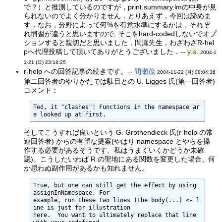
で？）と推測しているのですが，print.summary.lmの中身が見
られないのでよく分かりません．とりあえず，今回は諦めま
す．なお，分野によって何%を有意水準にするかは，それぞ
れ慣習が違うと思いますので, そこをhard-codedしないでオプ
ションすると親切だと思いました．間瀬先生，わざわざR-hel
pへ代理投稿して頂いてありがとうございました．--
y.a.
2004-1
1-21 (日) 23:18:25
r-help への回答記事の続きです。--
間瀬茂
2004-11-22 (月) 08:04:36
第二回答者のやりかたでは駄目との U. Ligges 氏(第一回答者)
コメント：
Ted, it "clashes"! Functions in the namespace ar
e looked up at first.  
そしてこうすれば良いという G. Grothendieck 氏(r-help の常
連回答者) からの有望な提案(やはり namespace とやらを操
作する必要があるそうです、私はうまくいくかどうか未確
認)。こうしたいわば R の聖地にある関数を変更した場合、何
か思わぬ副作用があるかも知れません。
True, but one can still get the effect by using 
assignInNamespace. For

example, run these two lines (the body(...) <- l
ine is just for illustration

here.  You want to ultimately replace that line 