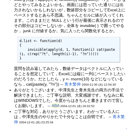
どとやってみるとよいかも。画面には思っていた通りには出
力されないかもしれないが，数値部分をコピーしてExcel上に
ペーストするとあら不思議。ちゃんとセルに値が入ってくれ
ます。このままだと NULL という行が最後に表示されるので
その部分はコピーしないか，全体を invisible( ) で囲ってやる
か， junk に付値するか。気に入ったら関数化するとか。
d.list <- function(d)

{

    invisible(apply(d, 1, function(i) cat(paste
(i, c(rep("?t", length(i)-1), "?n")))))

}
質問を読み返してみたら，数値データはベクトルに入ってい
ることを想定していて，Excelには縦に一列にペーストしたい
のだろうか。だとしたら，y <- rnorm(10) などになっている
なら，cat(paste(y, "?n")) --
青木繁伸
2004-11-30 (火) 12:54:30
ありがとうございます。中澤先生と青木先生の両方の手法で
解決できました。ご丁寧な説明、大変感謝です。ちなみに私
はWINDOWSでした。今度からはきちんと書きますので宜し
くお願いします。 --
ABA
2004-12-01 (水) 19:32:52
ご丁寧な対応，ありがとうございます。わかっている人に
は，中澤先生のやりかたで十分なことは自明です。 --
青木繁
伸
2004-12-01 (水) 23:25:34
↑