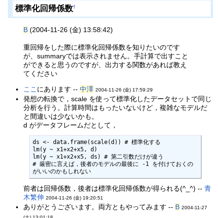
標準化回帰係数
†
B
(2004-11-26 (金) 13:58:42)
重回帰をした際に標準化回帰係数を知りたいのです
が、summaryでは表示されません。手計算で出すこと
ができると思うのですが、出力する関数があれば教え
てください
ここ
にあります --
中澤
2004-11-26 (金) 17:59:29
発想の転換で，scale を使って標準化したデータセットで同じ
分析を行う。計算時間はもったいないけど，複雑なモデルだ
と間違いは少ないかも。
d がデータフレームだとして，
ds <- data.frame(scale(d)) # 標準化する

lm(y ~ x1+x2+x5, d)

lm(y ~ x1+x2+x5, ds) # 第二引数だけが違う

# 厳密に言えば，後者のモデルの最後に -1 を付けておくの
がいいのかもしれない
前者は回帰係数，後者は標準化回帰係数が得られる(^_^) --
青
木繁伸
2004-11-26 (金) 19:20:51
ありがとうございます。両方ともやってみます --
B
2004-11-27
(土) 13:01:18