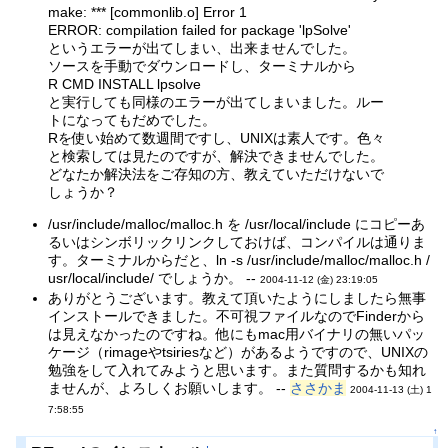
make: *** [commonlib.o] Error 1
ERROR: compilation failed for package 'lpSolve'
というエラーが出てしまい、出来ませんでした。
ソースを手動でダウンロードし、ターミナルから
R CMD INSTALL lpsolve
と実行しても同様のエラーが出てしまいました。ルー
トになってもだめでした。
Rを使い始めて数週間ですし、UNIXは素人です。色々
と検索しては見たのですが、解決できませんでした。
どなたか解決法をご存知の方、教えていただけないで
しょうか？
/usr/include/malloc/malloc.h を /usr/local/include にコピーあ
るいはシンボリックリンクしておけば、コンパイルは通りま
す。ターミナルからだと、ln -s /usr/include/malloc/malloc.h /
usr/local/include/ でしょうか。 --
2004-11-12 (金) 23:19:05
ありがとうございます。教えて頂いたようにしましたら無事
インストールできました。不可視ファイルなのでFinderから
は見えなかったのですね。他にもmac用バイナリの無いパッ
ケージ（rimageやtsiriesなど）があるようですので、UNIXの
勉強をして入れてみようと思います。また質問するかも知れ
ませんが、よろしくお願いします。 --
ささかま
2004-11-13 (土) 1
7:58:55
↑