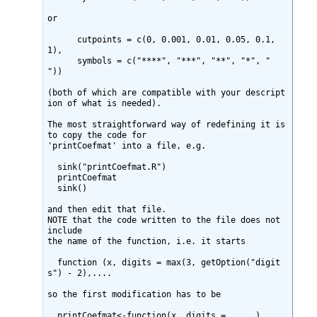
or

      cutpoints = c(0, 0.001, 0.01, 0.05, 0.1, 
1),

      symbols = c("****", "***", "**", "*", " 
"))

(both of which are compatible with your descript
ion of what is needed).

The most straightforward way of redefining it is 
to copy the code for

'printCoefmat' into a file, e.g.

  sink("printCoefmat.R")

  printCoefmat

  sink()

and then edit that file.

NOTE that the code written to the file does not 
include

the name of the function, i.e. it starts

  function (x, digits = max(3, getOption("digit
s") - 2),....

so the first modification has to be 

  printCoefmat<-function(x, digits = .... )
