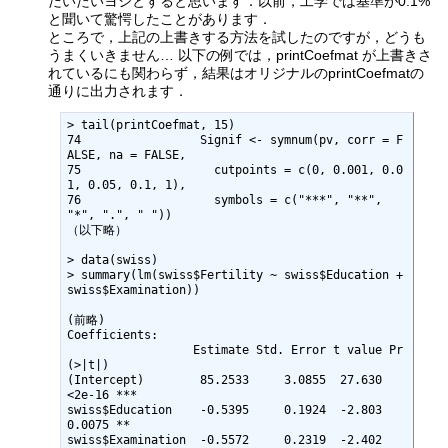
だいたいヨシとすると思います．以前，工学では基準が0.1%
と聞いて驚愕したことがあります．
ところで，上記の上書きする方法を試したのですが，どうも
うまくいきません… 以下の例では，printCoefmat が上書きさ
れているにも関わらず，結果はオリジナルのprintCoefmatの
通りに出力されます．
> tail(printCoefmat, 15)

74                 Signif <- symnum(pv, corr = F
ALSE, na = FALSE,         

75                   cutpoints = c(0, 0.001, 0.0
1, 0.05, 0.1, 1),         

76                   symbols = c("***", "**", 
"*", ".", " ")) 

（以下略）            

> data(swiss)

> summary(lm(swiss$Fertility ~ swiss$Education + 
swiss$Examination))

(前略)

Coefficients:

                  Estimate Std. Error t value Pr
(>|t|)    

(Intercept)        85.2533     3.0855  27.630   
<2e-16 ***

swiss$Education    -0.5395     0.1924  -2.803   
0.0075 ** 

swiss$Examination  -0.5572     0.2319  -2.402   