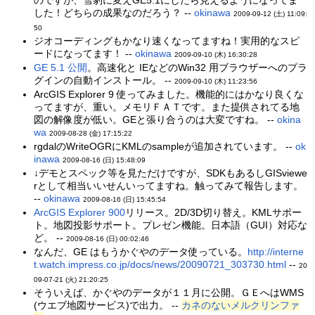
のですが、雪豹に変えGE5.1にしたら見えるようになってま
した！どちらの成果なのだろう？ --
okinawa
2009-09-12 (土) 11:09:
50
ジオコーディングもかなり速くなってますね！実用的なスピ
ードになってます！ --
okinawa
2009-09-10 (木) 16:30:28
GE 5.1 公開
。高速化と IEなどのWin32 用ブラウザーへのプラ
グインの自動インストール。 --
2009-09-10 (木) 11:23:56
ArcGIS Explorer 9 使ってみました。機能的にはかなり良くな
ってますが、重い。メモリＦＡＴです。また提供されてる地
図の解像度が低い。GEと張り合うのは大変ですね。 --
okina
wa
2009-08-28 (金) 17:15:22
rgdalのWriteOGRにKMLのsampleが追加されています。 --
ok
inawa
2009-08-16 (日) 15:48:09
↓デモとスペック等を見ただけですが、SDKもあるしGISviewe
rとして相当いいせんいってますね。触ってみて報告します。
--
okinawa
2009-08-16 (日) 15:45:54
ArcGIS Explorer 900
リリース。2D/3D切り替え。KMLサポー
ト。地図投影サポート。プレゼン機能。日本語（GUI）対応な
ど。 --
2009-08-16 (日) 00:02:46
なんだ、GE はもうかぐやのデータ使っている。
http://interne
t.watch.impress.co.jp/docs/news/20090721_303730.html
--
20
09-07-21 (火) 21:20:25
そういえば、かぐやのデータが１１月に公開。ＧＥへはWMS
(ウエブ地図サービス)で出力。 --
カネのないメルクリンファ