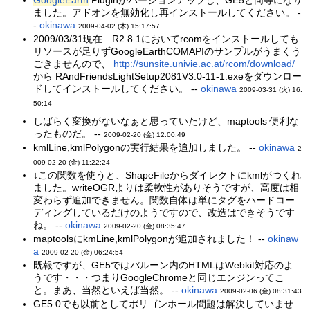
GoogleEarth
Pluginがバージョンアップし、GE5と同等になり
ました。アドオンを無効化し再インストールしてください。 -
-
okinawa
2009-04-02 (木) 15:17:57
2009/03/31現在 R2.8.1においてrcomをインストールしても
リソースが足りずGoogleEarthCOMAPIのサンプルがうまくう
ごきませんので、
http://sunsite.univie.ac.at/rcom/download/
から RAndFriendsLightSetup2081V3.0-11-1.exeをダウンロー
ドしてインストールしてください。 --
okinawa
2009-03-31 (火) 16:
50:14
しばらく変換がないなぁと思っていたけど、maptools 便利な
ったものだ。 --
2009-02-20 (金) 12:00:49
kmlLine,kmlPolygonの実行結果を追加しました。 --
okinawa
2
009-02-20 (金) 11:22:24
↓この関数を使うと、ShapeFileからダイレクトにkmlがつくれ
ました。writeOGRよりは柔軟性がありそうですが、高度は相
変わらず追加できません。関数自体は単にタグをハードコー
ディングしているだけのようですので、改造はできそうです
ね。 --
okinawa
2009-02-20 (金) 08:35:47
maptoolsにkmLine,kmlPolygonが追加されました！ --
okinaw
a
2009-02-20 (金) 06:24:54
既報ですが、GE5ではバルーン内のHTMLはWebkit対応のよ
うです・・・つまりGoogleChromeと同じエンジンってこ
と。まあ、当然といえば当然。 --
okinawa
2009-02-06 (金) 08:31:43
GE5.0でも以前としてポリゴンホール問題は解決していませ