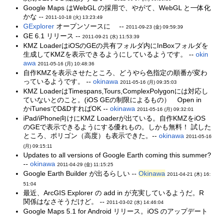
Google Maps はWebGL の採用で、やがて、WebGL と一体化
かな --
2011-10-18 (火) 13:23:49
GExplorer
オープンソースに --
2011-09-23 (金) 09:59:39
GE 6.1 リリース --
2011-09-21 (水) 11:53:39
KMZ LoaderはiOSのGEの共有フォルダ内にInBoxフォルダを
生成してKMZを表示できるようにしているようです。 --
okin
awa
2011-05-16 (月) 10:48:36
自作KMZを表示させたところ、どうやら色指定の順番が変わ
っているようです。 --
okinawa
2011-05-16 (月) 09:35:03
KMZ LoaderはTimespans,Tours,ComplexPolygonには対応し
ていないとのこと。(iOS GEの制限によるもの） Open in
かiTunesでD&DすればOK --
okinawa
2011-05-16 (月) 09:32:01
iPad/iPhone向けにKMZ Loaderが出ている。自作KMZをiOS
のGEで表示できるようにする優れもの。しかも無料！ 試した
ところ、ポリゴン（高度）も表示できた。--
okinawa
2011-05-16
(月) 09:15:11
Updates to all versions of Google Earth coming this summer?
--
okinawa
2011-04-29 (金) 11:15:25
Google Earth Builder が出るらしい --
Okinawa
2011-04-21 (木) 16:
51:04
最近、ArcGIS Explorer の add in が充実しているようだ。R
関係はなさそうだけど。 --
2011-03-02 (水) 14:46:04
Google Maps 5.1 for Android リリース。iOS のアップデート