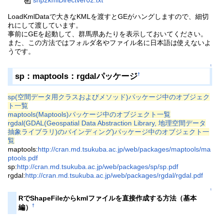
LoadKmlDataで大きなKMLを渡すとGEがハングしますので、細切
れにして渡しています。
事前にGEを起動して、群馬県あたりを表示しておいてください。
また、この方法ではフォルダ名やファイル名に日本語は使えないよ
うです。
↑
sp：maptools：rgdalパッケージ
†
sp(空間データ用クラスおよびメソッド)パッケージ中のオブジェク
ト一覧
maptools(Maptools)パッケージ中のオブジェクト一覧
rgdal(GDAL(Geospatial Data Abstraction Library, 地理空間データ
抽象ライブラリ)のバインディング)パッケージ中のオブジェクト一
覧
maptools:
http://cran.md.tsukuba.ac.jp/web/packages/maptools/ma
ptools.pdf
sp:
http://cran.md.tsukuba.ac.jp/web/packages/sp/sp.pdf
rgdal:
http://cran.md.tsukuba.ac.jp/web/packages/rgdal/rgdal.pdf
↑
RでShapeFileからkmlファイルを直接作成する方法（基本
†
編）