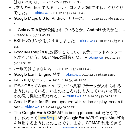
はないのかな。 --
2011-02-03 (木) 11:55:35
↓友人のAndroidでみましたが、ほとんどGEですね。ぐりぐり
でした。 --
okinawa
2010-12-17 (金) 14:51:43
Google Maps 5.0 for Android リリース。 --
2010-12-17 (金) 13:30:1
5
↓↓Galaxy Tab 版が公開されているとか。Android 優先かな。 -
-
2010-12-14 (火) 12:05:45
ESRIへのリンクを張り直しました --
okinawa
2010-12-14 (火) 11:4
1:27
GoogleMapsが3Dに対応するらしい。表示データもベクター
化するという。GEとMapの融合だな。 --
okinawa
2010-12-14
(火) 11:34:22
↓一般向けじゃないね --
2010-12-06 (月) 13:14:48
Google Earth Engine 登場 --
okinawa
2010-12-04 (土) 18:13:02
GE 6.0 リリース。 --
2010-11-30 (火) 09:38:05
iOSのGEってAppの中にファイル共有でデータが入れられる
ようになっている。いまのところなにも入っていないが何ら
かの隠し機能と思われる。 --
okinawa
2010-10-06 (水) 09:58:17
Google Earth for iPhone updated with retina display, ocean fl
oor --
okinawa
2010-09-21 (火) 08:55:27
The Google Earth COM API is being phased out だそうで
す。代わって
JavaScript
API(GoogleEarthAPI,GoogleMapAPI)
を利用するようにとのことです。まあ、COMAPI利用できて