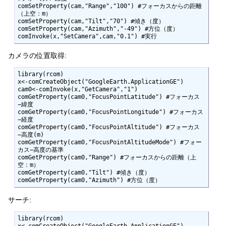
comSetProperty(cam,"Range","100") #フォーカスからの距離
（上空：m）

comSetProperty(cam,"Tilt","70") #傾き（度）

comSetProperty(cam,"Azimuth","-49") #方位（度）

comInvoke(x,"SetCamera",cam,"0.1") #実行 
カメラの位置取得:
library(rcom)

x<-comCreateObject("GoogleEarth.ApplicationGE") 

cam0<-comInvoke(x,"GetCamera","1")

comGetProperty(cam0,"FocusPointLatitude") #フォーカス
−緯度 

comGetProperty(cam0,"FocusPointLongitude") #フォーカス
−経度 

comGetProperty(cam0,"FocusPointAltitude") #フォーカス
−高度(m) 

comGetProperty(cam0,"FocusPointAltitudeMode") #フォー
カス−高度の基準 

comGetProperty(cam0,"Range") #フォーカスからの距離（上
空：m） 

comGetProperty(cam0,"Tilt") #傾き（度） 

comGetProperty(cam0,"Azimuth") #方位（度）
サーチ:
library(rcom)

x<-comCreateObject("GoogleEarth.ApplicationGE") 
