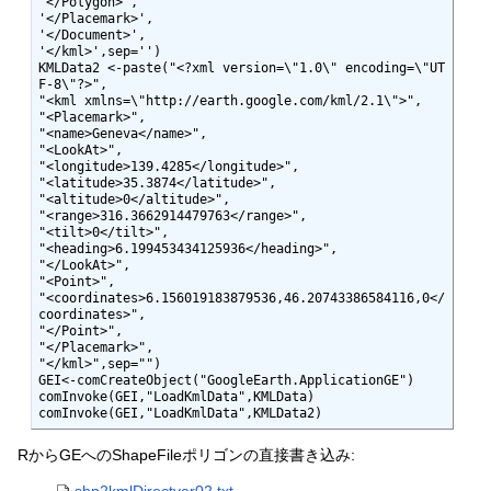
'</Polygon>',         

'</Placemark>',

'</Document>',

'</kml>',sep='')

KMLData2 <-paste("<?xml version=\"1.0\" encoding=\"UT
F-8\"?>",

"<kml xmlns=\"http://earth.google.com/kml/2.1\">",

"<Placemark>",

"<name>Geneva</name>",

"<LookAt>",

"<longitude>139.4285</longitude>",

"<latitude>35.3874</latitude>",

"<altitude>0</altitude>",

"<range>316.3662914479763</range>",

"<tilt>0</tilt>",

"<heading>6.199453434125936</heading>",

"</LookAt>",

"<Point>",

"<coordinates>6.156019183879536,46.20743386584116,0</
coordinates>", 

"</Point>",

"</Placemark>",

"</kml>",sep="")

GEI<-comCreateObject("GoogleEarth.ApplicationGE")

comInvoke(GEI,"LoadKmlData",KMLData)

comInvoke(GEI,"LoadKmlData",KMLData2)  
RからGEへのShapeFileポリゴンの直接書き込み:
shp2kmlDirectver02.txt