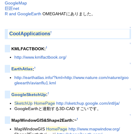
GoogleMap
巨匠net
R and GoogleEarth
OMEGAHATにありました。
↑
CoolApplications
†
↑
†
KMLFACTBOOK:
http://www.kmlfactbook.org/
↑
†
EarthAtlas
:
http://earthatlas.info/?kml=http://www.nature.com/nature/goo
gleearth/avianflu1.kml
↑
†
GoogleSketchUp
:
SketchUp
HomePage
http://sketchup.google.com/intl/ja/
GoogleEarthと連動する3D-CAD すごいです。
↑
†
MapWindowGIS&Shape2Earth:~
MapWindowGIS
HomePage
http://www.mapwindow.org/