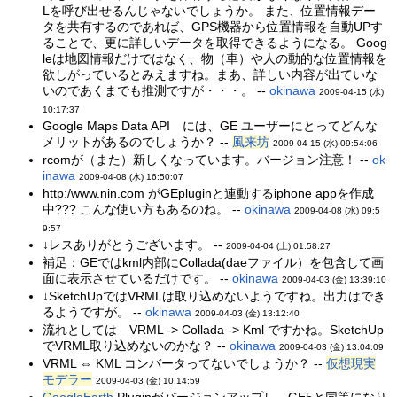
Lを呼び出せるんじゃないでしょうか。 また、位置情報デー
タを共有するのであれば、GPS機器から位置情報を自動UPす
ることで、更に詳しいデータを取得できるようになる。 Goog
leは地図情報だけではなく、物（車）や人の動的な位置情報を
欲しがっているとみえますね。まあ、詳しい内容が出ていな
いのであくまでも推測ですが・・・。 --
okinawa
2009-04-15 (水)
10:17:37
Google Maps Data API には、GE ユーザーにとってどんな
メリットがあるのでしょうか？ --
風来坊
2009-04-15 (水) 09:54:06
rcomが（また）新しくなっています。バージョン注意！ --
ok
inawa
2009-04-08 (水) 16:50:07
http:/www.nin.com がGEpluginと連動するiphone appを作成
中??? こんな使い方もあるのね。 --
okinawa
2009-04-08 (水) 09:5
9:57
↓レスありがとうございます。 --
2009-04-04 (土) 01:58:27
補足：GEではkml内部にCollada(daeファイル）を包含して画
面に表示させているだけです。 --
okinawa
2009-04-03 (金) 13:39:10
↓SketchUpではVRMLは取り込めないようですね。出力はでき
るようですが。 --
okinawa
2009-04-03 (金) 13:12:40
流れとしては VRML -> Collada -> Kml ですかね。SketchUp
でVRML取り込めないのかな？ --
okinawa
2009-04-03 (金) 13:04:09
VRML ⇔ KML コンバータってないでしょうか？ --
仮想現実
モデラー
2009-04-03 (金) 10:14:59