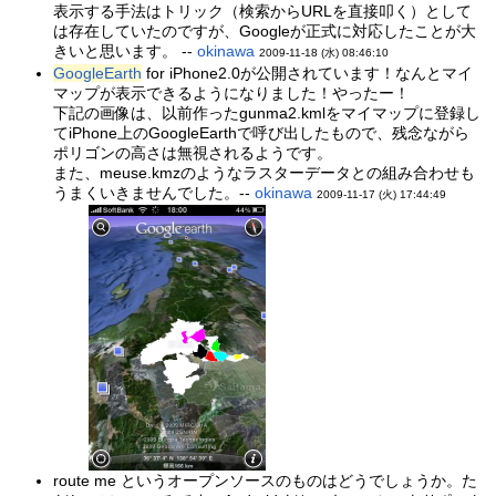
表示する手法はトリック（検索からURLを直接叩く）として
は存在していたのですが、Googleが正式に対応したことが大
きいと思います。 --
okinawa
2009-11-18 (水) 08:46:10
GoogleEarth
for iPhone2.0が公開されています！なんとマイ
マップが表示できるようになりました！やったー！
下記の画像は、以前作ったgunma2.kmlをマイマップに登録し
てiPhone上のGoogleEarthで呼び出したもので、残念ながら
ポリゴンの高さは無視されるようです。
また、meuse.kmzのようなラスターデータとの組み合わせも
うまくいきませんでした。--
okinawa
2009-11-17 (火) 17:44:49
route me というオープンソースのものはどうでしょうか。た