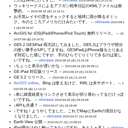
たのはWINだけですし。 --
okinawa
2010-09-08 (水) 15:13:35
ウィキリークスによるアフガン戦争日記のKMLファイルは衝
撃的。 --
2010-08-18 (水) 13:14:11
お天気レイヤの雲をチェックすると地球に雨が降るギミッ
ク。今のところアメリカだけみたいです。 --
okinawa
2010-08-1
1 (水) 09:34:47
ArcGIS for iOS(iPad/iPhone/iPod Touch) 無料リリース。 --
20
10-07-09 (金) 10:14:51
GE5.2 GE3iPad 両方試してみました。GE5.2はブラウザ部分
の使い勝手がUPしてますね。GE3iPadはiPhone版をとりあえ
ず対応した感じですが、手のひらでぐりぐりできるのは楽し
いですね。 --
okinawa
2010-06-16 (水) 13:33:28
↓ちょっと表示が遅いかな --
2010-06-16 (水) 09:58:11
GE iPad 対応版リリース --
2010-06-15 (火) 13:02:21
GE 5.2 リリース。 --
2010-06-15 (火) 11:19:52
ArcGIS online
。Bing は使えるけど、KML は未サポート。 --
2
010-05-28 (金) 11:12:13
↓単に緯度経度をリンクさせて表示が切り替わってるだけっぽ
いですね。 --
okinawa
2010-04-28 (水) 09:24:49
↓APIも共通？ --
2010-04-27 (火) 18:18:49
↓ですね！ようやくでました。これでMapとEarthの境目がな
くなりました。 --
okinawa
2010-04-27 (火) 18:00:40
Earth View 公開 --
2010-04-27 (火) 13:38:24
iPad用をはやく触ってみたいですね。あと１ヵ月！ --
okinaw