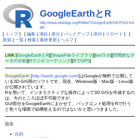
GoogleEarthとR
http://www.okadajp.org/RWiki/?GoogleEarth%E3%81%A
8R
[
トップ
] [
編集
|
凍結
|
差分
|
バックアップ
|
添付
|
リロード
] [
新規
|
一覧
|
検索
|
最終更新
|
ヘルプ
]
LINK:[
GoogleEarthとR
][
ShapeFileライブラリ
][
kmlラボ
][
空間的なデ
ータの分析
][
Rでジオコーディング
][
RでGPS
]
GoogleEarth
[
http://earth.google.com/
]はGoogleが無料で公開して
いる3D-GIS用のソフトです。現在、Windows版・Mac版・Linux版
が公開されています。
Rを用いて、インタラクティブな操作によって3D-GISを作成するの
は、今のところほぼ不可能ですが、
GUI部分をGoogleEarthにまかせて、バックエンド処理をRで行う
と色々な場面で結構使えるのではないかと思いつきました。
目次
目的