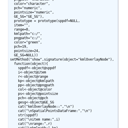
  color="character",

  pch="numeric",

  pointsize="numeric",

  GE_SG="GE_SG"),

  prototype = prototype(sppdf=NULL,

  item="",

  range=0,

  kmlpath="c:/",

  pngpath="c:/",

  color="green",

  pch=19,

  pointsize=24,

  GE_SG=NULL))

setMethod("show",signature(object="kmlOverlayNode"),

  function(object){

    sppdf<-object@sppdf

    i<-object@item

    r<-object@range

    kp<-object@kmlpath

    pp<-object@pngpath

    col<-object@color

    ps<-object@pointsize

    pch<-object@pch

    gesg<-object@GE_SG

    cat("kmlOverlayNode::","\n")

    cat("\nSpatialPointsDataFrame:","\n")

    str(sppdf)

    cat("\nitem name:",i)

    cat("\nrange:",r)
