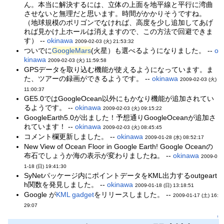
ん。本当に解決するには、立体の上面を地平線と平行に湾曲
させないと無理だと思います。時間がかかりそうですね。
（地球規模のポリゴンでなければ、高度を少し追加してあげ
れば見かけ上ホールは消えますので、この方法で回避できま
す） --
okinawa
2009-02-03 (火) 21:53:32
ついでに
GoogleMars
(火星）も選べるようになりました。 --
o
kinawa
2009-02-03 (火) 11:59:58
GPSデータを取り込む機能が使えるようになっています。ま
た、ツアーの録画ができるようです。 --
okinawa
2009-02-03 (火)
11:00:37
GE5.0ではGoogleOcean以外にもかなり機能が追加されてい
るようです。 --
okinawa
2009-02-03 (火) 09:15:22
GoogleEarth5.0が出ました！予想通りGoogleOceanが追加さ
れています！ --
okinawa
2009-02-03 (火) 08:45:45
コメント欄更新しました。 --
okinawa
2009-01-28 (水) 08:52:17
New View of Ocean Floor in Google Earth! Google Oceanの
布石でしょうか海の表示が変わりましたね。 --
okinawa
2009-0
1-18 (日) 19:41:30
SyNetパッケージ内にポイントデータをKML出力するoutgeart
h関数を発見しました。 --
okinawa
2009-01-18 (日) 13:18:51
Google が
KML gadget
をリリースしました。 --
2009-01-17 (土) 16:
29:07
↑