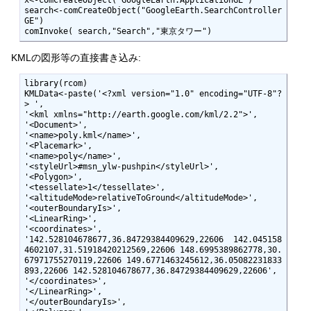
search<-comCreateObject("GoogleEarth.SearchController
GE")

comInvoke( search,"Search","東京タワー") 
KMLの図形等の直接書き込み:
library(rcom)

KMLData<-paste('<?xml version="1.0" encoding="UTF-8"?
> ',

'<kml xmlns="http://earth.google.com/kml/2.2">',

'<Document>',

'<name>poly.kml</name>',

'<Placemark>',

'<name>poly</name>',

'<styleUrl>#msn_ylw-pushpin</styleUrl>',

'<Polygon>',

'<tessellate>1</tessellate>',

'<altitudeMode>relativeToGround</altitudeMode>',

'<outerBoundaryIs>',

'<LinearRing>',

'<coordinates>',

'142.528104678677,36.84729384409629,22606  142.045158
4602107,31.51918420212569,22606 148.6995389862778,30.
67971755270119,22606 149.6771463245612,36.05082231833
893,22606 142.528104678677,36.84729384409629,22606', 

'</coordinates>',

'</LinearRing>',

'</outerBoundaryIs>',
