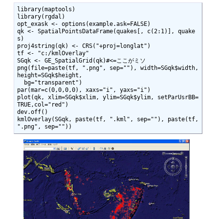
library(maptools)

library(rgdal)

opt_exask <- options(example.ask=FALSE)

qk <- SpatialPointsDataFrame(quakes[, c(2:1)], quake
s)

proj4string(qk) <- CRS("+proj=longlat")

tf <- "c:/kmlOverlay"

SGqk <- GE_SpatialGrid(qk)#<=ここがミソ

png(file=paste(tf, ".png", sep=""), width=SGqk$width, 
height=SGqk$height,

  bg="transparent")

par(mar=c(0,0,0,0), xaxs="i", yaxs="i")

plot(qk, xlim=SGqk$xlim, ylim=SGqk$ylim, setParUsrBB=
TRUE,col="red")

dev.off()

kmlOverlay(SGqk, paste(tf, ".kml", sep=""), paste(tf, 
".png", sep=""))