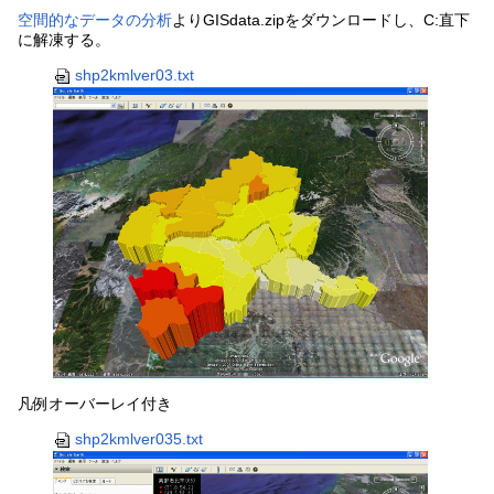
空間的なデータの分析
よりGISdata.zipをダウンロードし、C:直下
に解凍する。
shp2kmlver03.txt
凡例オーバーレイ付き
shp2kmlver035.txt