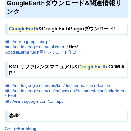
GoogleEarthダウンロード&関連情報リ
ンク
†
↑
GoogleEarth
&GoogleEathPluginダウンロード
†
http://earth.google.co.jp/
http://code.google.com/apis/earth/
New!
GoogleEarthPlugin用リンクコード作成
↑
KMLリファレンスマニュアル&
GoogleEarth
COM A
PI
†
http://code.google.com/apis/kml/documentation/index.html
http://code.google.com/intl/en/apis/kml/documentation/kmlreferenc
e.html
http://earth.google.com/comapi/
↑
参考
†
GoogleEarthBlog