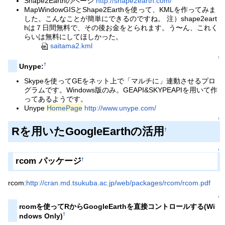
Shape2Earthのページ
http://shape2earth.com/
MapWindowGISとShape2Earthを使って、KMLを作ってみま
した。こんなことが簡単にできるのですね。 注）shape2eart
hは７日間無料で、その後お金をとられます。う〜ん、これく
らいは無料にしてほしかった。
saitama2.kml
↑
†
Unype:
Skypeを使ってGEをネット上で「マルチに」連動させるプロ
グラムです。Windows版のみ。GEAPI&SKYPEAPIを用いて作
ってあるようです。
Unype
HomePage
http://www.unype.com/
↑
Rを用いたGoogleEarthの活用
†
↑
rcom パッケージ
†
rcom:
http://cran.md.tsukuba.ac.jp/web/packages/rcom/rcom.pdf
↑
rcomを使ってRからGoogleEarthを直接コントロールする(Wi
†
ndows Only)