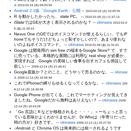
a
2010-02-24 (水) 09:00:50
Android 2.1版「Google Earth」公開
--
2010-02-23 (火) 16:45:50
R を動かしたかったら、 slate PC。 --
2010-01-09 (土) 11:47:13
iSlateではGEが大きく表示されるのかな？ --
okinawa
2010-01-0
8 (金) 11:39:14
Nexus One のGEではボイスコマンドが使えるらしい。でもiP
honeでもそうだけどちょっと恥ずかしいので、あまり使わな
いのよねボイスコマンド。 --
okinawa
2010-01-08 (金) 11:31:01
Google は開発用の sim free の端末をGoogle Store? で、すで
に売っている。本格的な展開には利用な real shop が必要か、
実現すれば、Google の美味しい食事を出すカフェも併設して
欲しい --
2009-12-14 (月) 21:48:41
Google直販か？とのこと。どうやって売るのかな。 --
okinaw
a
2009-12-14 (月) 16:56:58
これでiPhoneの縛りもゆるくなってくるかな。 --
okinawa
200
9-12-14 (月) 16:46:08
Google Phone が出てくる。これでマーケティングが見えてき
ましたね。Googleだから無料はありえない？ --
okinawa
2009-
12-14 (月) 16:43:26
「Go 言語にＲなどが移植されると・・・」＜ーちょっと言っ
ている意味がよくわかりませんが、Dr.Whoは（年寄りだった
時の方が）好きです。 --
okinawa
2009-12-12 (土) 20:27:02
↓Android と Chrome OS は将来的には統一されるようです