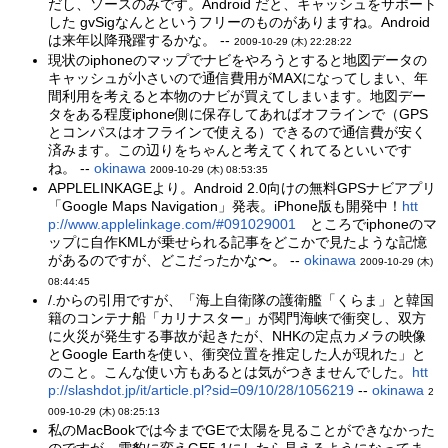
だし、ソースのみです。Android だと、キャッシュをサポート
した gvSigなんとというフリーのものがありますね。Android
は来年以降飛躍するかな。 --
2009-10-29 (木) 22:28:22
現状のiphoneのマップでナビをやろうとすると地図データの
キャッシュが小さいので通信費用がMAXになってしまい、年
間利用を考えると本物のナビが買えてしまいます。地図デー
タをある程度iphone側に保存してあればオフラインで（GPS
とコンパスはオフラインで使える）できるので通信費が安く
済みます。この辺りをちゃんと考えてくれてるといいです
ね。 --
okinawa
2009-10-29 (木) 08:53:35
APPLELINKAGEより。Android 2.0向けの無料GPSナビアプリ
「Google Maps Navigation」発表。iPhone版も開発中！
htt
p://www.applelinkage.com/#091029001
ところでiphoneのマ
ップに自作KMLが乗せられる記事をどこかで見たような記憶
があるのですが、どこだったかな〜。 --
okinawa
2009-10-29 (木)
08:44:45
/.からの引用ですが、「海上自衛隊の護衛艦「くらま」と韓国
籍のコンテナ船「カリナスター」が関門海峡で衝突し、双方
に火災が発生する事故が起きたが、NHKの定点カメラの映像
とGoogle Earthを使い、衝突位置を推定した人が現れた」と
のこと。こんな使い方もあるとは気がつきませんでした。
htt
p://slashdot.jp/it/article.pl?sid=09/10/28/1056219
--
okinawa
2
009-10-29 (木) 08:25:13
私のMacBookでは今までGEで太陽を見ることができなかった