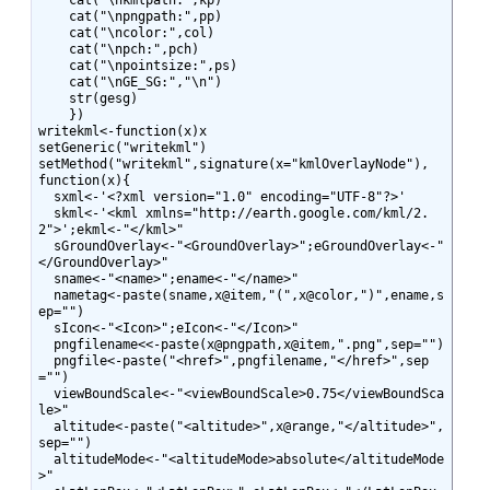
    cat("\nkmlpath:",kp)

    cat("\npngpath:",pp)

    cat("\ncolor:",col)

    cat("\npch:",pch)

    cat("\npointsize:",ps)

    cat("\nGE_SG:","\n")

    str(gesg)

    })

writekml<-function(x)x

setGeneric("writekml")

setMethod("writekml",signature(x="kmlOverlayNode"),

function(x){

  sxml<-'<?xml version="1.0" encoding="UTF-8"?>'

  skml<-'<kml xmlns="http://earth.google.com/kml/2.
2">';ekml<-"</kml>"

  sGroundOverlay<-"<GroundOverlay>";eGroundOverlay<-"
</GroundOverlay>"

  sname<-"<name>";ename<-"</name>"

  nametag<-paste(sname,x@item,"(",x@color,")",ename,s
ep="")

  sIcon<-"<Icon>";eIcon<-"</Icon>"

  pngfilename<<-paste(x@pngpath,x@item,".png",sep="")

  pngfile<-paste("<href>",pngfilename,"</href>",sep
="")

  viewBoundScale<-"<viewBoundScale>0.75</viewBoundSca
le>"

  altitude<-paste("<altitude>",x@range,"</altitude>",
sep="")

  altitudeMode<-"<altitudeMode>absolute</altitudeMode
>"
