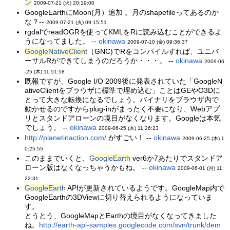
ン
2009-07-21 (火) 20:19:00
GoogleEarthにMoon(月）追加 。月のshapefileってあるのか
な？--
2009-07-21 (火) 09:15:51
rgdalでreadOGRを使ってKMLをRに読み込むことができるよ
うになってました。 --
okinawa
2009-07-10 (金) 09:36:37
GoogleNativeClient
（GNC)でRをコンパイルすれば、ユニバ
ーサルRができてしまうのだろうか・・・。 --
okinawa
2009-06
-25 (木) 11:51:58
既報ですが、Google I/O 2009後に発表されていた「GoogleN
ativeClientをブラウザに標準で埋め込む」ことはGEやO3Dに
とって大きな転換になるでしょう。バイナリをブラウザ内で
動かせるのですからplug-inがまったく不要になり、Webアプ
リとスタンドアローンの境目がなくなります。Googleは本気
でしょう。 --
okinawa
2009-06-25 (木) 11:26:23
http://planetinaction.com/
がすごい！ --
okinawa
2009-06-25 (木) 1
0:25:55
このままでいくと、
GoogleEarth
ver6か7あたりでスタンドア
ローン版はなくなっちゃうかもね。 --
okinawa
2009-06-01 (月) 11:
22:31
GoogleEarth
APIが更新されているようです。GoogleMap内で
GoogleEarthの3DViewに切り替えられるようになっていま
す。
とうとう、GoogleMapとEarthの境目がなくなってきました
ね。
http://earth-api-samples.googlecode.com/svn/trunk/dem