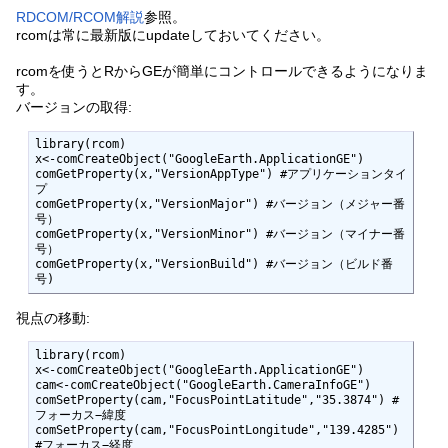
RDCOM/RCOM解説
参照。
rcomは常に最新版にupdateしておいてください。
rcomを使うとRからGEが簡単にコントロールできるようになりま
す。
バージョンの取得:
library(rcom)

x<-comCreateObject("GoogleEarth.ApplicationGE")

comGetProperty(x,"VersionAppType") #アプリケーションタイ
プ

comGetProperty(x,"VersionMajor") #バージョン（メジャー番
号）

comGetProperty(x,"VersionMinor") #バージョン（マイナー番
号）

comGetProperty(x,"VersionBuild") #バージョン（ビルド番
号)
視点の移動:
library(rcom)

x<-comCreateObject("GoogleEarth.ApplicationGE")

cam<-comCreateObject("GoogleEarth.CameraInfoGE")

comSetProperty(cam,"FocusPointLatitude","35.3874") #
フォーカス−緯度 

comSetProperty(cam,"FocusPointLongitude","139.4285") 
#フォーカス−経度
