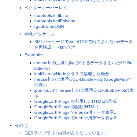
ベクターオーバーレイ
maptools:kmlLine
maptools:kmlPolygon
rgdal:writeOGR
XMLパッケージ
XMLパッケージでwriteOGRで出力されたkmlデータ
を再構成＝＞kmlラボ
Examples
meuse川の土壌汚染に関するデータを用いた3D-Bu
bblePlot
kmlOverlayNodeクラスで処理した場合
meuse川の土壌汚染3D-BubblePlotのGoogleMapで
の表示
ipodTouchでmeuse川の土壌汚染3D-BubblePlotの表
示
GoogleEarthPluginを利用したHTMLの作成
GoogleEarthPluginの起動(HTML)
GoogleEarthPluginでmeuse川データ表示1
GoogleEarthPluginでmeuse川データ表示2
その他
GERライブラリ (内容が古くなっています）