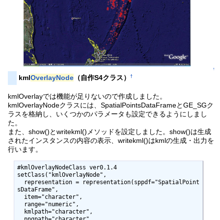
↑
†
kml
OverlayNode
（自作S4クラス）
kmlOverlayでは機能が足りないので作成しました。
kmlOverlayNodeクラスには、SpatialPointsDataFrameとGE_SGク
ラスを格納し、いくつかのパラメータも設定できるようにしまし
た。
また、show()とwritekml()メソッドを設定しました。show()は生成
されたインスタンスの内容の表示、writekml()はkmlの生成・出力を
行います。
#kmlOverlayNodeClass ver0.1.4

setClass("kmlOverlayNode",

  representation = representation(sppdf="SpatialPoint
sDataFrame",

  item="character",

  range="numeric",

  kmlpath="character",

  pngpath="character",
