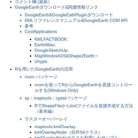
コメント欄 (最新）
GoogleEarthダウンロード&関連情報リンク
GoogleEarth&GoogleEathPluginダウンロード
KMLリファレンスマニュアル&GoogleEarth COM API
参考
CoolApplications
KMLFACTBOOK:
EarthAtlas:
GoogleSketchUp:
MapWindowGIS&Shape2Earth:~
Unype:
Rを用いたGoogleEarthの活用
rcom パッケージ
rcomを使ってRからGoogleEarthを直接コントロー
ルする(Windows Only)
sp：maptools：rgdalパッケージ
RでShapeFileからkmlファイルを直接作成する方法
（基本編）
ラスターオーバーレイ
maptools:kmlOverlay
kmlOverlayNode（自作S4クラス）
kmlOverlayNodeクラスを利用したサンプル