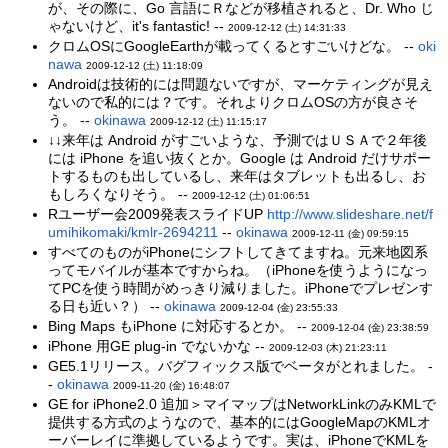
が、その際に、Go 言語にＲなどが移植されると、Dr. Who じ
ゃないけど、it's fantastic! --
2009-12-12 (土) 14:31:33
クロムOSにGoogleEarthが載ってくるとすごいけどな。 --
oki
nawa
2009-12-12 (土) 11:18:09
Androidは技術的には問題ないですが、マーケティングが見え
ないので私的には？です。それよりクロムOSの方が良さそ
う。 --
okinawa
2009-12-12 (土) 11:15:17
↓↓来年は Android がすごいような、予測ではＵＳＡで２年後
には iPhone を追い抜くとか。Google は Android だけサポー
トするものも出しているし、来年はタブレットも出るし、お
もしろくなりそう。 --
2009-12-12 (土) 01:06:51
Rユーザー会2009発表スライドUP
http://www.slideshare.net/f
umihikomaki/kmlr-2694211
--
okinawa
2009-12-11 (金) 09:59:15
すべてのものがiPhoneにシフトしてきてますね。元来地図系
ってモバイルが基本ですからね。（iPhoneを使うようになっ
てPCを使う時間がめっきり減りました。iPhoneでプレゼンす
る日も近い？） --
okinawa
2009-12-04 (金) 23:55:33
Bing Maps もiPhone に対応するとか。 --
2009-12-04 (金) 23:38:59
iPhone 用GE plug-in でないかな --
2009-12-03 (木) 21:23:11
GE5.1リリース。バグフィックス版でベータがとれました。 -
-
okinawa
2009-11-20 (金) 16:48:07
GE for iPhone2.0 追加＞マイマップはNetworkLinkのみKMLで
提供する方式のようなので、基本的にはGoogleMapのKMLオ
ーバーレイに準拠しているようです。実は、iPhoneでKMLを