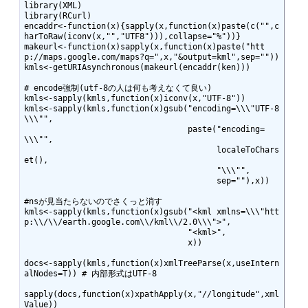
library(XML)

library(RCurl)

encaddr<-function(x){sapply(x,function(x)paste(c("",c
harToRaw(iconv(x,"","UTF8"))),collapse="%"))}

makeurl<-function(x)sapply(x,function(x)paste("htt
p://maps.google.com/maps?q=",x,"&output=kml",sep=""))

kmls<-getURIAsynchronous(makeurl(encaddr(ken)))

# encode強制(utf-8の人は何も考えなくて良い)

kmls<-sapply(kmls,function(x)iconv(x,"UTF-8"))

kmls<-sapply(kmls,function(x)gsub("encoding=\\\"UTF-8
\\\"",

                                  paste("encoding=
\\\"",

                                        localeToChars
et(),

                                        "\\\"",

                                        sep=""),x))

#nsが見当たらないのでさくっと消す

kmls<-sapply(kmls,function(x)gsub("<kml xmlns=\\\"htt
p:\\/\\/earth.google.com\\/kml\\/2.0\\\">",

                                  "<kml>",

                                  x))

docs<-sapply(kmls,function(x)xmlTreeParse(x,useIntern
alNodes=T)) # 内部形式はUTF-8

sapply(docs,function(x)xpathApply(x,"//longitude",xml
Value))
