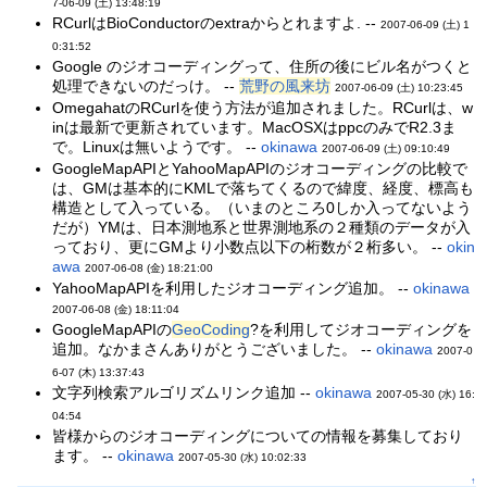
7-06-09 (土) 13:48:19
RCurlはBioConductorのextraからとれますよ. --
2007-06-09 (土) 1
0:31:52
Google のジオコーディングって、住所の後にビル名がつくと
処理できないのだっけ。 --
荒野の風来坊
2007-06-09 (土) 10:23:45
OmegahatのRCurlを使う方法が追加されました。RCurlは、w
inは最新で更新されています。MacOSXはppcのみでR2.3ま
で。Linuxは無いようです。 --
okinawa
2007-06-09 (土) 09:10:49
GoogleMapAPIとYahooMapAPIのジオコーディングの比較で
は、GMは基本的にKMLで落ちてくるので緯度、経度、標高も
構造として入っている。（いまのところ0しか入ってないよう
だが）YMは、日本測地系と世界測地系の２種類のデータが入
っており、更にGMより小数点以下の桁数が２桁多い。 --
okin
awa
2007-06-08 (金) 18:21:00
YahooMapAPIを利用したジオコーディング追加。 --
okinawa
2007-06-08 (金) 18:11:04
GoogleMapAPIの
GeoCoding
?を利用してジオコーディングを
追加。なかまさんありがとうございました。 --
okinawa
2007-0
6-07 (木) 13:37:43
文字列検索アルゴリズムリンク追加 --
okinawa
2007-05-30 (水) 16:
04:54
皆様からのジオコーディングについての情報を募集しており
ます。 --
okinawa
2007-05-30 (水) 10:02:33
↑