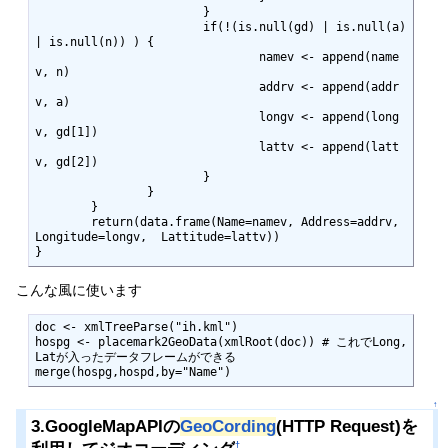
			}

			if(!(is.null(gd) | is.null(a) 
| is.null(n)) ) {

				namev <- append(name
v, n)

				addrv <- append(addr
v, a)

				longv <- append(long
v, gd[1])

				lattv <- append(latt
v, gd[2])

			}

		}

	}

	return(data.frame(Name=namev, Address=addrv, 
Longitude=longv,  Lattitude=lattv))

}
こんな風に使います
doc <- xmlTreeParse("ih.kml")

hospg <- placemark2GeoData(xmlRoot(doc)) # これでLong, 
Latが入ったデータフレームができる

merge(hospg,hospd,by="Name")
↑
3.GoogleMapAPIの
GeoCording
(HTTP Request)を
†