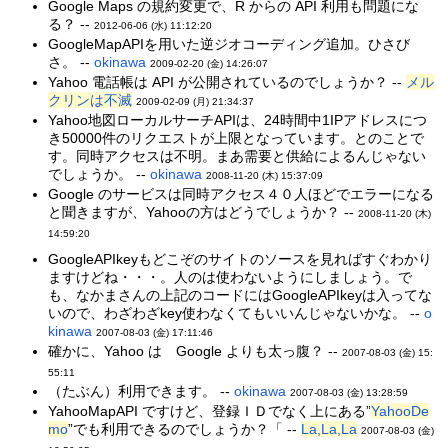
Google Maps の規約変更で、R からの API 利用も問題にな
る？ --
2012-06-06 (水) 11:12:20
GoogleMapAPIを用いた逆ジオコーディング追加。ひさび
さ。 --
okinawa
2009-02-20 (金) 14:26:07
Yahoo 電話帳は API が公開されているのでしょうか？ --
メル
クリンは不滅
2009-02-09 (月) 21:34:37
Yahoo地図ローカルサーチAPIは、24時間中1IPアドレスにつ
き50000件のリクエストが上限となっています。とのことで
す。同時アクセスは不明。まあ需要と供給によるんじゃない
でしょうか。 --
okinawa
2008-11-20 (木) 15:37:09
Google のサービスは同時アクセス４０人ほどでエラーになる
と聞きますが、Yahooの方はどうでしょうか？ --
2008-11-20 (木)
14:59:20
GoogleAPIkeyもどこぞのサイトのソースを見ればすぐわかり
ますけどね・・・。人のは使わないようにしましょう。で
も、なかまさんの上記のコードにはGoogleAPIkeyは入ってな
いので、わざわざkey使わなくてもいいんじゃないかな。 --
o
kinawa
2007-08-03 (金) 17:11:46
確かに、Yahoo は Google よりも太っ腹？ --
2007-08-03 (金) 15:
55:11
（たぶん）利用できます。 --
okinawa
2007-08-03 (金) 13:28:59
YahooMapAPI ですけど、登録ＩＤでなく上にある”
YahooDe
mo
”でも利用できるのでしょうか？「 --
La,La,La
2007-08-03 (金)