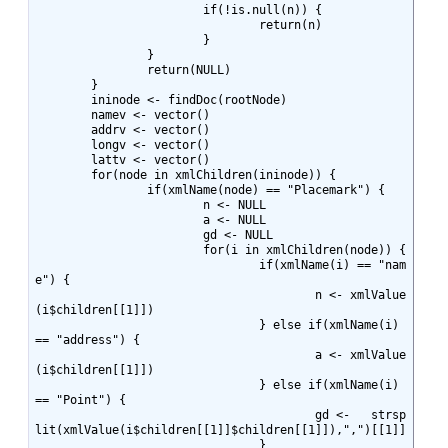
			if(!is.null(n)) {

				return(n)

			}

		}

		return(NULL)

	}

	ininode <- findDoc(rootNode)

	namev <- vector()

	addrv <- vector()

	longv <- vector()

	lattv <- vector()

	for(node in xmlChildren(ininode)) {

		if(xmlName(node) == "Placemark") { 

			n <- NULL

			a <- NULL

			gd <- NULL

			for(i in xmlChildren(node)) {

				if(xmlName(i) == "nam
e") {

					n <- xmlValue
(i$children[[1]])

				} else if(xmlName(i) 
== "address") {

					a <- xmlValue
(i$children[[1]])

				} else if(xmlName(i) 
== "Point") {

					gd <-   strsp
lit(xmlValue(i$children[[1]]$children[[1]]),",")[[1]]

				} 
