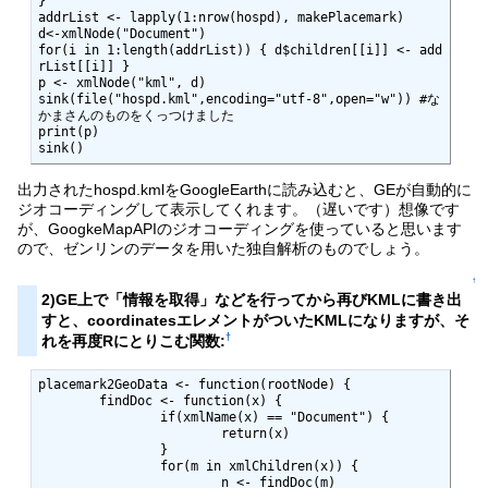
}

addrList <- lapply(1:nrow(hospd), makePlacemark)

d<-xmlNode("Document")

for(i in 1:length(addrList)) { d$children[[i]] <- add
rList[[i]] }

p <- xmlNode("kml", d)

sink(file("hospd.kml",encoding="utf-8",open="w")) #な
かまさんのものをくっつけました

print(p)

sink()
出力されたhospd.kmlをGoogleEarthに読み込むと、GEが自動的に
ジオコーディングして表示してくれます。（遅いです）想像です
が、GoogkeMapAPIのジオコーディングを使っていると思います
ので、ゼンリンのデータを用いた独自解析のものでしょう。
↑
2)GE上で「情報を取得」などを行ってから再びKMLに書き出
すと、coordinatesエレメントがついたKMLになりますが、そ
†
れを再度Rにとりこむ関数:
placemark2GeoData <- function(rootNode) {

	findDoc <- function(x) {

		if(xmlName(x) == "Document") {

			return(x)

		}

		for(m in xmlChildren(x)) {

			n <- findDoc(m)
