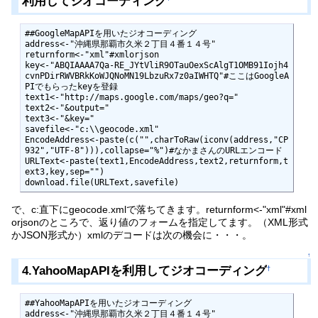
利用してジオコーディング
##GoogleMapAPIを用いたジオコーディング

address<-"沖縄県那覇市久米２丁目４番１４号"

returnform<-"xml"#xmlorjson

key<-"ABQIAAAA7Qa-RE_JYtVliR9OTauOexScAlgT1OMB91Iojh4
cvnPDirRWVBRkKoWJQNoMN19LbzuRx7z0aIWHTQ"#ここはGoogleA
PIでもらったkeyを登録

text1<-"http://maps.google.com/maps/geo?q="

text2<-"&output="

text3<-"&key="

savefile<-"c:\\geocode.xml"

EncodeAddress<-paste(c("",charToRaw(iconv(address,"CP
932","UTF-8"))),collapse="%")#なかまさんのURLエンコード

URLText<-paste(text1,EncodeAddress,text2,returnform,t
ext3,key,sep="")

download.file(URLText,savefile)
で、c:直下にgeocode.xmlで落ちてきます。returnform<-"xml"#xml
orjsonのところで、返り値のフォームを指定してます。（XML形式
かJSON形式か）xmlのデコードは次の機会に・・・。
↑
4.YahooMapAPIを利用してジオコーディング
†
##YahooMapAPIを用いたジオコーディング

address<-"沖縄県那覇市久米２丁目４番１４号"
