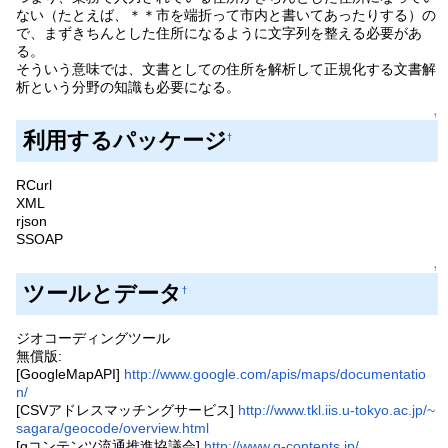
ない（たとえば、＊＊市を端折って市内と書いてあったりする）の
で、まずきちんとした住所になるように文字列を整える必要があ
る。
そういう意味では、文書としての住所を解析して正規化する文書解
析という分野の知識も必要になる。
↑
利用するパッケージ
†
RCurl
XML
rjson
SSOAP
↑
ツールとデータ
†
ジオコーディングツール
無償版:
[GoogleMapAPI]
http://www.google.com/apis/maps/documentatio
n/
[CSVアドレスマッチングサービス]
http://www.tkl.iis.u-tokyo.ac.jp/~
sagara/geocode/overview.html
[gコンテンツ流通推進協議会]
http://www.g-contents.jp/