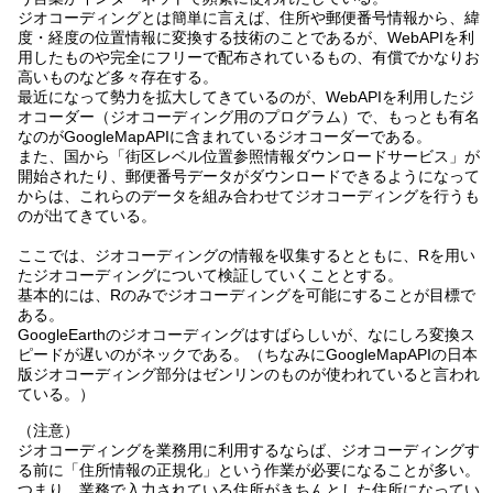
ジオコーディングとは簡単に言えば、住所や郵便番号情報から、緯
度・経度の位置情報に変換する技術のことであるが、WebAPIを利
用したものや完全にフリーで配布されているもの、有償でかなりお
高いものなど多々存在する。
最近になって勢力を拡大してきているのが、WebAPIを利用したジ
オコーダー（ジオコーディング用のプログラム）で、もっとも有名
なのがGoogleMapAPIに含まれているジオコーダーである。
また、国から「街区レベル位置参照情報ダウンロードサービス」が
開始されたり、郵便番号データがダウンロードできるようになって
からは、これらのデータを組み合わせてジオコーディングを行うも
のが出てきている。
ここでは、ジオコーディングの情報を収集するとともに、Rを用い
たジオコーディングについて検証していくこととする。
基本的には、Rのみでジオコーディングを可能にすることが目標で
ある。
GoogleEarthのジオコーディングはすばらしいが、なにしろ変換ス
ピードが遅いのがネックである。（ちなみにGoogleMapAPIの日本
版ジオコーディング部分はゼンリンのものが使われていると言われ
ている。）
（注意）
ジオコーディングを業務用に利用するならば、ジオコーディングす
る前に「住所情報の正規化」という作業が必要になることが多い。
つまり、業務で入力されている住所がきちんとした住所になってい