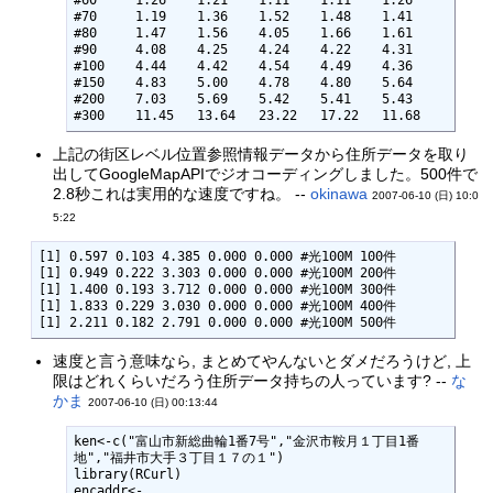
#70	1.19	1.36	1.52	1.48	1.41

#80	1.47	1.56	4.05	1.66	1.61

#90	4.08	4.25	4.24	4.22	4.31

#100	4.44	4.42	4.54	4.49	4.36

#150	4.83	5.00	4.78	4.80	5.64

#200	7.03	5.69	5.42	5.41	5.43

#300	11.45	13.64	23.22	17.22	11.68
上記の街区レベル位置参照情報データから住所データを取り
出してGoogleMapAPIでジオコーディングしました。500件で
2.8秒これは実用的な速度ですね。 --
okinawa
2007-06-10 (日) 10:0
5:22
[1] 0.597 0.103 4.385 0.000 0.000 #光100M 100件

[1] 0.949 0.222 3.303 0.000 0.000 #光100M 200件

[1] 1.400 0.193 3.712 0.000 0.000 #光100M 300件

[1] 1.833 0.229 3.030 0.000 0.000 #光100M 400件

[1] 2.211 0.182 2.791 0.000 0.000 #光100M 500件
速度と言う意味なら, まとめてやんないとダメだろうけど, 上
限はどれくらいだろう住所データ持ちの人っています? --
な
かま
2007-06-10 (日) 00:13:44
ken<-c("富山市新総曲輪1番7号","金沢市鞍月１丁目1番
地","福井市大手３丁目１７の１")

library(RCurl)

encaddr<-
