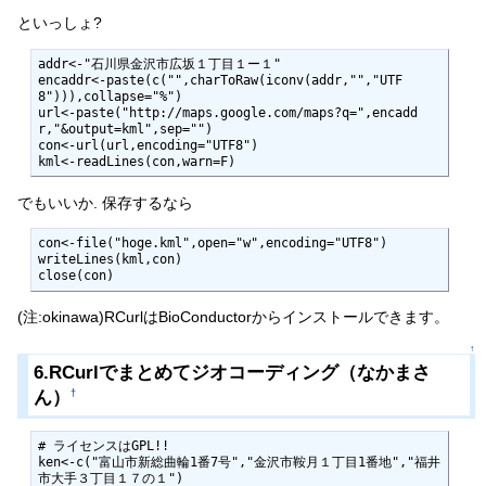
といっしょ?
addr<-"石川県金沢市広坂１丁目１ー１"

encaddr<-paste(c("",charToRaw(iconv(addr,"","UTF
8"))),collapse="%")

url<-paste("http://maps.google.com/maps?q=",encadd
r,"&output=kml",sep="")

con<-url(url,encoding="UTF8")

kml<-readLines(con,warn=F)
でもいいか. 保存するなら
con<-file("hoge.kml",open="w",encoding="UTF8")

writeLines(kml,con)

close(con)
(注:okinawa)RCurlはBioConductorからインストールできます。
↑
6.RCurlでまとめてジオコーディング（なかまさ
ん）
†
# ライセンスはGPL!!

ken<-c("富山市新総曲輪1番7号","金沢市鞍月１丁目1番地","福井
市大手３丁目１７の１")
