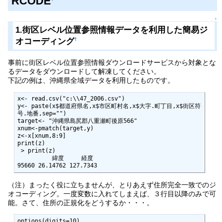
RCODE
↑
1.街区レベル位置参照情報データを利用した簡易ジ
オコーディング
†
事前に街区レベル位置参照情報ダウンロードサービスから対象とな
るデータをダウンロードして解凍してください。
下記の例は、沖縄県全域データを利用したものです。
x<- read.csv("c:\\47_2006.csv")

y<- paste(x$都道府県名,x$市区町村名,x$大字.町丁目,x$街区符
号.地番,sep="")

target<- "沖縄県島尻郡八重瀬町後原566"

xnum<-pmatch(target,y)

z<-x[xnum,8:9]

print(z)

 > print(z)

          緯度     経度

95660 26.14762 127.7343
（注）まったく役に立ちませんが、とりあえず住所完全一致でのジ
オコーディング。一度変数に入れてしまえば、３行目以降のみで可
能。さて、住所の正規化をどうするか・・・。
options(digits=10)
