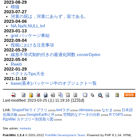
2023-08-29
晴猫
2023-07-27
河童の屁は，河童にあらず，屁である。
2023-04-06
NA,NaN,NULL,Inf
2023-01-13
grid パッケージ事始
2022-09-04
投稿における注意事項
2022-05-29
線形不等式制約付きの最適化関数 constrOptim
2022-05-04
Rweb
2022-01-29
ベクトルTips大全
2021-11-10
base(基本)パッケージ中のオブジェクト一覧
(1231d)
Last-modified: 2023-03-25 (土) 11:19:16
Link:
ShapeFileライブラリ
kmlラボ
okinawa
なかま
日本語
(1231d)
(1231d)
(1231d)
(1231d)
化掲示板
GoogleEarthとR
空間的なデータの分析
RでGPS
(1231d)
(1231d)
(1231d)
(1231d)
RjpWiki カテゴリー別見取り図
(1231d)
Site admin:
mokada
PukiWiki 1.5.4
© 2001-2022
PukiWiki Development Team
. Powered by PHP 8.1.34. HTML