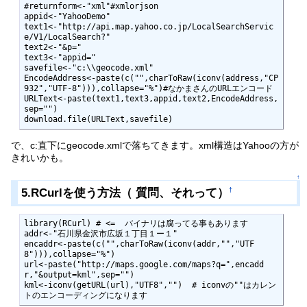
#returnform<-"xml"#xmlorjson

appid<-"YahooDemo"

text1<-"http://api.map.yahoo.co.jp/LocalSearchServic
e/V1/LocalSearch?"

text2<-"&p="

text3<-"appid="

savefile<-"c:\\geocode.xml"

EncodeAddress<-paste(c("",charToRaw(iconv(address,"CP
932","UTF-8"))),collapse="%")#なかまさんのURLエンコード

URLText<-paste(text1,text3,appid,text2,EncodeAddress,
sep="")

download.file(URLText,savefile)
で、c:直下にgeocode.xmlで落ちてきます。xml構造はYahooの方が
きれいかも。
↑
5.RCurlを使う方法（ 質問、それって）
†
library(RCurl) # <=  バイナリは腐ってる事もあります

addr<-"石川県金沢市広坂１丁目１ー１"

encaddr<-paste(c("",charToRaw(iconv(addr,"","UTF
8"))),collapse="%")

url<-paste("http://maps.google.com/maps?q=",encadd
r,"&output=kml",sep="")

kml<-iconv(getURL(url),"UTF8","")  # iconvの""はカレン
トのエンコーディングになります