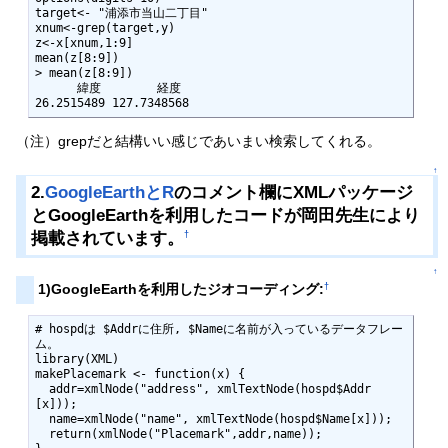
target<- "浦添市当山二丁目"

xnum<-grep(target,y)

z<-x[xnum,1:9]

mean(z[8:9])

> mean(z[8:9])

      緯度        経度 

26.2515489 127.7348568 
（注）grepだと結構いい感じであいまい検索してくれる。
↑
2.
GoogleEarthとR
のコメント欄にXMLパッケージ
とGoogleEarthを利用したコードが岡田先生により
掲載されています。
†
↑
†
1)GoogleEarthを利用したジオコーディング:
# hospdは $Addrに住所, $Nameに名前が入っているデータフレー
ム。

library(XML)

makePlacemark <- function(x) {

  addr=xmlNode("address", xmlTextNode(hospd$Addr
[x]));

  name=xmlNode("name", xmlTextNode(hospd$Name[x]));

  return(xmlNode("Placemark",addr,name));
