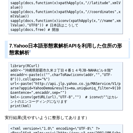
sapply(docs,function(x)xpathApply(x,"//latitude",xmlV
alue))

sapply(docs,function(x)xpathApply(x,"//coordinates",x
mlValue))

sapply(docs,function(x)iconv(xpathApply(x,"//name",xm
lValue),"UTF8")) # 日本語はこうして

sapply(docs,free) # 開放
↑
7.Yahoo日本語形態素解析APIを利用した住所の形
態素解析
†
library(RCurl) 

addr<-"沖縄県那覇市久米２丁目４番１４号JB-NAHAビル８階"

encaddr<-paste(c("",charToRaw(iconv(addr,"","UTF-
8"))),collapse="%")

url<-paste("http://api.jlp.yahoo.co.jp/MAService/V1/p
arse?appid=YahooDemo&results=ma,uniq&uniq_filter=9|10
&sentence=",encaddr,sep="")

kml<-iconv(getURL(url),"UTF-8","")  # iconvの""はカレ
ントのエンコーディングになります

print(kml)
実行結果(見やすいように整形してあります）
<?xml version=\"1.0\" encoding=\"UTF-8\" ?>

<ResultSet xmlns:xsi=\"http://www.w3.org/2001/XMLSche