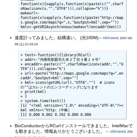
function(x){sapply(x,function(x)paste(c("",charT
oRaw(iconv(x,"","UTF8"))),collapse="%"))}

makeurl<-

function(x)sapply(x,function(x)paste("http://map
s.google.com/maps?q=",x,"&output=kml",sep=""))

kmls<-getURIAsynchronous(makeurl(encaddr(ken)))
速度計ってみました。結構速い。 (光100M)--
okinawa
2007-06-
09 (土) 21:03:24
> test<-function(){library(RCurl) 

+ addr<-"沖縄県那覇市久米２丁目４番１４号"

+ encaddr<-paste(c("",charToRaw(iconv(addr,"","U
TF8"))),collapse="%")

+ url<-paste("http://maps.google.com/maps?q=",en
caddr,"&output=kml",sep="")

+ kml<-iconv(getURL(url),"UTF8","")  # iconv
の""はカレントのエンコーディングになります

+ print(kml)

+ }

> system.time(test())

[1] "<?xml version=\"1.0\" encoding=\"UTF-8\"?><
kml xmlns=\"http:（中略）

[1] 0.008 0.002 0.292 0.000 0.000
BioConductorからRCurlインストールできました。IntelMacで
も動きました。情報ありがとうございました。 --
okinawa
200