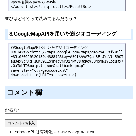
<pos>名詞</pos></word>

</word_list></uniq_result></ResultSet>
並びはどうやって決めてるんだろう？
↑
8.GoogleMapAPIを用いた逆ジオコーディング
†
##GoogleMapAPIを用いた逆ジオコーディング

URLText<-"http://maps.google.com/maps/geo?oe=utf-8&ll
=35.620519%2C139.438892&key=ABQIAAAA7Qa-RE_JYtVliR9OT
auOexScAlgT1OMB91Iojh4cvnPDirRWVBRkKoWJQNoMN19LbzuRx7
z0aIWHTQ&output=json&callback=gmap"

savefile<-"c:\\geocode.xml"

download.file(URLText,savefile)
↑
コメント欄
†
お名前:
Yahoo API は有料化 --
2012-12-06 (木) 09:38:20