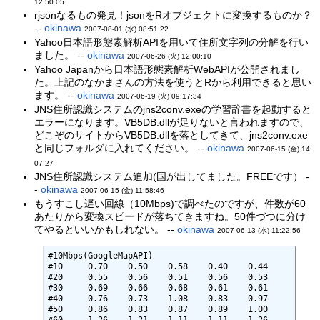
12:50:05
rjsonなるもの発見！jsonをRオブジェクトに変換するものか？
--
okinawa
2007-08-01 (水) 08:51:22
Yahoo日本語形態素解析APIを用いて住所文字列の分解を行い
ました。 --
okinawa
2007-06-26 (火) 12:00:10
Yahoo Japanから日本語形態素解析WebAPIが公開されまし
た。上記のなかまさんの方法を使うとRから利用できると思い
ます。 --
okinawa
2007-06-19 (火) 09:17:34
JNS住所認識システムのjns2conv.exeの学習辞書を起動すると
エラーになります。VB5DB.dllが足りないと言われますので、
どこぞのサイトからVB5DB.dllを落としてきて、jns2conv.exe
と同じフォルダに入れてください。 --
okinawa
2007-06-15 (金) 14:
07:27
JNS住所認識システム追加(国が出してました。FREEです） -
-
okinawa
2007-06-15 (金) 11:58:46
もうすこし遅い回線（10Mbps)で調べたのですが、件数が60
あたりから変換スピードが落ちてきますね。50件づつに分け
てやるといいかもしれない。 --
okinawa
2007-06-13 (水) 11:22:56
#10Mbps(GoogleMapAPI)

#10	0.70	0.50	0.58	0.40	0.44

#20	0.55	0.56	0.51	0.56	0.53

#30	0.69	0.66	0.68	0.61	0.61

#40	0.76	0.73	1.08	0.83	0.97

#50	0.86	0.83	0.87	0.89	1.00

#60	1.26	1.21	1.11	1.11	1.26
