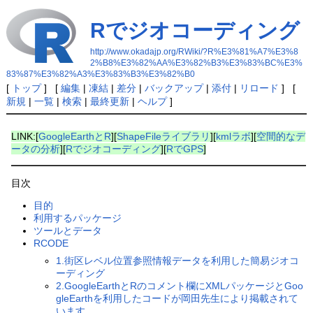
Rでジオコーディング
http://www.okadajp.org/RWiki/?R%E3%81%A7%E3%8
2%B8%E3%82%AA%E3%82%B3%E3%83%BC%E3%
83%87%E3%82%A3%E3%83%B3%E3%82%B0
[
トップ
] [
編集
|
凍結
|
差分
|
バックアップ
|
添付
|
リロード
] [
新規
|
一覧
|
検索
|
最終更新
|
ヘルプ
]
LINK:[
GoogleEarthとR
][
ShapeFileライブラリ
][
kmlラボ
][
空間的なデ
ータの分析
][
Rでジオコーディング
][
RでGPS
]
目次
目的
利用するパッケージ
ツールとデータ
RCODE
1.街区レベル位置参照情報データを利用した簡易ジオコ
ーディング
2.GoogleEarthとRのコメント欄にXMLパッケージとGoo
gleEarthを利用したコードが岡田先生により掲載されて
います。