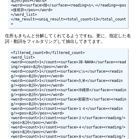
名詞</pos></word>

<word><surface>階</surface><reading>かい</reading><pos
>接尾辞</pos></word>

</word_list>

</ma_result><uniq_result><total_count>13</total_count
>
住所もきちんと分解してくれてるようですね。更に、指定した名
詞・動詞をフィルタリングして抽出してきてます。
<filtered_count>9</filtered_count>

<word_list>

<word><count>1</count><surface>JB-NAHA</surface><read
ing/><pos>名詞</pos></word>

<word><count>1</count><surface>ビル</surface><readin
g/><pos>名詞</pos></word>

<word><count>1</count><surface>久米</surface><readin
g/><pos>名詞</pos></word>

<word><count>1</count><surface>沖縄県</surface><readin
g/><pos>名詞</pos></word>

<word><count>1</count><surface>那覇市</surface><readin
g/><pos>名詞</pos></word>

<word><count>1</count><surface>１４</surface><readin
g/><pos>名詞</pos></word>

<word><count>1</count><surface>２</surface><reading/>
<pos>名詞</pos></word>

<word><count>1</count><surface>４</surface><reading/>
<pos>名詞</pos></word>

<word><count>1</count><surface>８</surface><reading/>