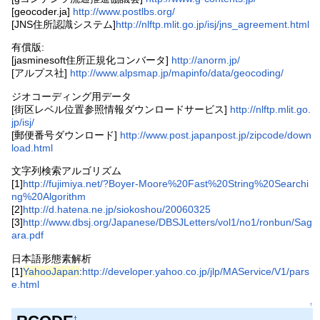
[geocoder.ja]
http://www.postlbs.org/
[JNS住所認識システム]
http://nlftp.mlit.go.jp/isj/jns_agreement.html
有償版:
[jasminesoft住所正規化コンバータ]
http://anorm.jp/
[アルプス社]
http://www.alpsmap.jp/mapinfo/data/geocoding/
ジオコーディング用データ
[街区レベル位置参照情報ダウンロードサービス]
http://nlftp.mlit.go.
jp/isj/
[郵便番号ダウンロード]
http://www.post.japanpost.jp/zipcode/down
load.html
文字列検索アルゴリズム
[1]
http://fujimiya.net/?Boyer-Moore%20Fast%20String%20Searchi
ng%20Algorithm
[2]
http://d.hatena.ne.jp/siokoshou/20060325
[3]
http://www.dbsj.org/Japanese/DBSJLetters/vol1/no1/ronbun/Sag
ara.pdf
日本語形態素解析
[1]
YahooJapan
:
http://developer.yahoo.co.jp/jlp/MAService/V1/pars
e.html
↑
†