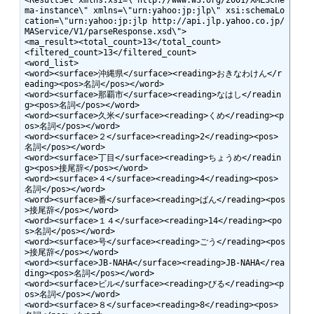
ma-instance\" xmlns=\"urn:yahoo:jp:jlp\" xsi:schemaLo
cation=\"urn:yahoo:jp:jlp http://api.jlp.yahoo.co.jp/
MAService/V1/parseResponse.xsd\">

<ma_result><total_count>13</total_count>

<filtered_count>13</filtered_count>

<word_list>

<word><surface>沖縄県</surface><reading>おきなわけん</r
eading><pos>名詞</pos></word>

<word><surface>那覇市</surface><reading>なはし</readin
g><pos>名詞</pos></word>

<word><surface>久米</surface><reading>くめ</reading><p
os>名詞</pos></word>

<word><surface>２</surface><reading>2</reading><pos>
名詞</pos></word>

<word><surface>丁目</surface><reading>ちょうめ</readin
g><pos>接尾辞</pos></word>

<word><surface>４</surface><reading>4</reading><pos>
名詞</pos></word>

<word><surface>番</surface><reading>ばん</reading><pos
>接尾辞</pos></word>

<word><surface>１４</surface><reading>14</reading><po
s>名詞</pos></word>

<word><surface>号</surface><reading>ごう</reading><pos
>接尾辞</pos></word>

<word><surface>JB-NAHA</surface><reading>JB-NAHA</rea
ding><pos>名詞</pos></word>

<word><surface>ビル</surface><reading>びる</reading><p
os>名詞</pos></word>

<word><surface>８</surface><reading>8</reading><pos>