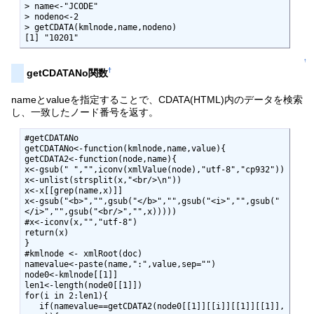
> name<-"JCODE"

> nodeno<-2

> getCDATA(kmlnode,name,nodeno)

[1] "10201" 
↑
†
getCDATANo関数
nameとvalueを指定することで、CDATA(HTML)内のデータを検索
し、一致したノード番号を返す。
#getCDATANo

getCDATANo<-function(kmlnode,name,value){

getCDATA2<-function(node,name){

x<-gsub(" ","",iconv(xmlValue(node),"utf-8","cp932"))

x<-unlist(strsplit(x,"<br/>\n"))

x<-x[[grep(name,x)]]

x<-gsub("<b>","",gsub("</b>","",gsub("<i>","",gsub("
</i>","",gsub("<br/>","",x)))))

#x<-iconv(x,"","utf-8")

return(x)

}

#kmlnode <- xmlRoot(doc)

namevalue<-paste(name,":",value,sep="")

node0<-kmlnode[[1]]

len1<-length(node0[[1]])

for(i in 2:len1){

   if(namevalue==getCDATA2(node0[[1]][[i]][[1]][[1]],