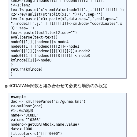
len2<-length(node0[[1]][[nodeno]][[2]][[1]])

j<-1:len2

text1<-paste('x1<-xmlValue(node1[[',j,']][[1]][[1]]);
x2<-rev(unlist(strsplit(x1," ")));',sep='')

text2<-paste('x3<-paste(x2,data,sep=",",collapse=" 
");node1[[',j,']][[1]][[1]]<-xmlNode("coordinates",x
3)',sep='')

text<-paste(text1,text2,sep="")

eval(parse(text=text))

node0[[1]][[nodeno]]<-node4

node0[[1]][[nodeno]][[2]]<-node1

node0[[1]][[nodeno]][[3]][[2]]<-node2

node0[[1]][[nodeno]][[3]][[1]]<-node3

kmlnode[[1]]<-node0

}

return(kmlnode)

}
getCDATANo関数と組み合わせて必要な場所のみ設定
#sample

doc <- xmlTreeParse("c:/gunma.kml")

x<-xmlRoot(doc)

#1つめの地域

name<-"JCODE"

value<-"10366"

nodeno<-getCDATANo(x,name,value)

data<-1000

fillcolor<-c("ffff0000")
