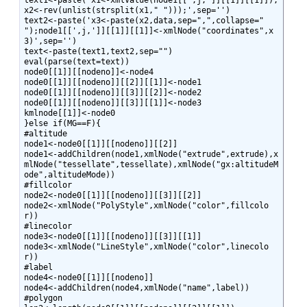
x2<-rev(unlist(strsplit(x1," ")));',sep='')

text2<-paste('x3<-paste(x2,data,sep=",",collapse=" 
");node1[[',j,']][[1]][[1]]<-xmlNode("coordinates",x
3)',sep='')

text<-paste(text1,text2,sep="")

eval(parse(text=text))

node0[[1]][[nodeno]]<-node4

node0[[1]][[nodeno]][[2]][[1]]<-node1

node0[[1]][[nodeno]][[3]][[2]]<-node2

node0[[1]][[nodeno]][[3]][[1]]<-node3

kmlnode[[1]]<-node0

}else if(MG==F){

#altitude

node1<-node0[[1]][[nodeno]][[2]]

node1<-addChildren(node1,xmlNode("extrude",extrude),x
mlNode("tessellate",tessellate),xmlNode("gx:altitudeM
ode",altitudeMode))

#fillcolor

node2<-node0[[1]][[nodeno]][[3]][[2]]

node2<-xmlNode("PolyStyle",xmlNode("color",fillcolo
r))

#linecolor

node3<-node0[[1]][[nodeno]][[3]][[1]]

node3<-xmlNode("LineStyle",xmlNode("color",linecolo
r))

#label

node4<-node0[[1]][[nodeno]]

node4<-addChildren(node4,xmlNode("name",label))

#polygon
