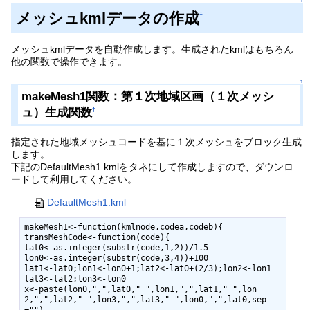
↑
メッシュkmlデータの作成
†
メッシュkmlデータを自動作成します。生成されたkmlはもちろん
他の関数で操作できます。
↑
makeMesh1関数：第１次地域区画（１次メッシ
ュ）生成関数
†
指定された地域メッシュコードを基に１次メッシュをブロック生成
します。
下記のDefaultMesh1.kmlをタネにして作成しますので、ダウンロ
ードして利用してください。
DefaultMesh1.kml
makeMesh1<-function(kmlnode,codea,codeb){

transMeshCode<-function(code){

lat0<-as.integer(substr(code,1,2))/1.5

lon0<-as.integer(substr(code,3,4))+100

lat1<-lat0;lon1<-lon0+1;lat2<-lat0+(2/3);lon2<-lon1

lat3<-lat2;lon3<-lon0

x<-paste(lon0,",",lat0," ",lon1,",",lat1," ",lon
2,",",lat2," ",lon3,",",lat3," ",lon0,",",lat0,sep