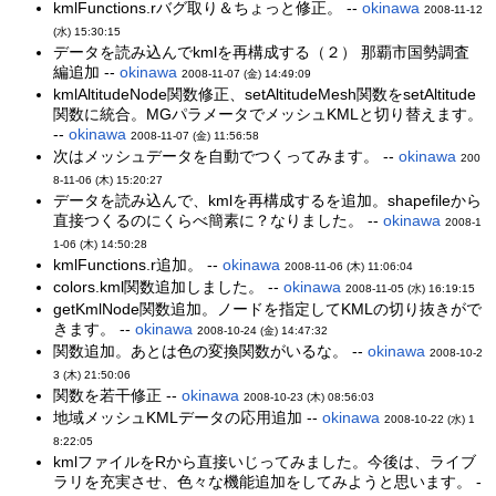
kmlFunctions.rバグ取り＆ちょっと修正。 --
okinawa
2008-11-12
(水) 15:30:15
データを読み込んでkmlを再構成する（２） 那覇市国勢調査
編追加 --
okinawa
2008-11-07 (金) 14:49:09
kmlAltitudeNode関数修正、setAltitudeMesh関数をsetAltitude
関数に統合。MGパラメータでメッシュKMLと切り替えます。
--
okinawa
2008-11-07 (金) 11:56:58
次はメッシュデータを自動でつくってみます。 --
okinawa
200
8-11-06 (木) 15:20:27
データを読み込んで、kmlを再構成するを追加。shapefileから
直接つくるのにくらべ簡素に？なりました。 --
okinawa
2008-1
1-06 (木) 14:50:28
kmlFunctions.r追加。 --
okinawa
2008-11-06 (木) 11:06:04
colors.kml関数追加しました。 --
okinawa
2008-11-05 (水) 16:19:15
getKmlNode関数追加。ノードを指定してKMLの切り抜きがで
きます。 --
okinawa
2008-10-24 (金) 14:47:32
関数追加。あとは色の変換関数がいるな。 --
okinawa
2008-10-2
3 (木) 21:50:06
関数を若干修正 --
okinawa
2008-10-23 (木) 08:56:03
地域メッシュKMLデータの応用追加 --
okinawa
2008-10-22 (水) 1
8:22:05
kmlファイルをRから直接いじってみました。今後は、ライブ
ラリを充実させ、色々な機能追加をしてみようと思います。 -