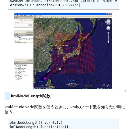
saveXML(kmlnode,"c:/StdMesh012.kml",prefix = '<?xml v
ersion="1.0" encoding="UTF-8"?>\n')
↑
†
kmlNodeLength関数
kmlAltitudeNode関数を使うときに、kmlのノード数を知りたい時に
使う。
#kmlNodeLength() ver 0.1.2

kmlNodeLength<-function(doc){
