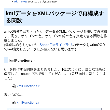
-
okinawa
2008-10-21 (火) 18:03:29
↑
kmlデータをXMLパッケージで再構成す
る関数
†
writeOGRで出力されたkmlデータをXMLパッケージを用いて再構成
し、高さ、ポリゴンの色、ポリゴンの線の色を指定できる関数を作
成しました。
(構造決めうちなので、
ShapeFileライブラリ
のデータをwriteOGR
でkml出力したデータしか使えないと思います）
↑
†
kmlFunctions.r
kmlを操作する関数をまとめました。下記のように、適当な場所に
保存して、souceで呼び出してください。（GE5向けに新しくしま
した）
kmlFunctions.r
古いものは↓
kmlFunctions.r