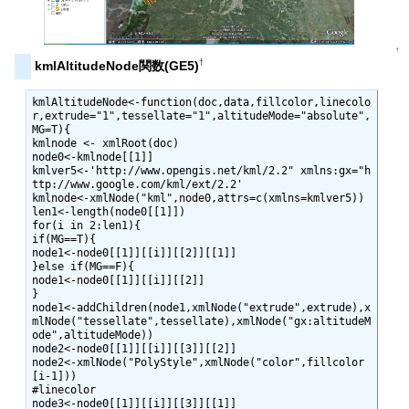
↑
†
kmlAltitudeNode関数(GE5)
kmlAltitudeNode<-function(doc,data,fillcolor,linecolo
r,extrude="1",tessellate="1",altitudeMode="absolute",
MG=T){

kmlnode <- xmlRoot(doc)

node0<-kmlnode[[1]]

kmlver5<-'http://www.opengis.net/kml/2.2" xmlns:gx="h
ttp://www.google.com/kml/ext/2.2'

kmlnode<-xmlNode("kml",node0,attrs=c(xmlns=kmlver5))

len1<-length(node0[[1]])

for(i in 2:len1){

if(MG==T){

node1<-node0[[1]][[i]][[2]][[1]]

}else if(MG==F){

node1<-node0[[1]][[i]][[2]]

}

node1<-addChildren(node1,xmlNode("extrude",extrude),x
mlNode("tessellate",tessellate),xmlNode("gx:altitudeM
ode",altitudeMode))

node2<-node0[[1]][[i]][[3]][[2]]

node2<-xmlNode("PolyStyle",xmlNode("color",fillcolor
[i-1]))

#linecolor

node3<-node0[[1]][[i]][[3]][[1]]
