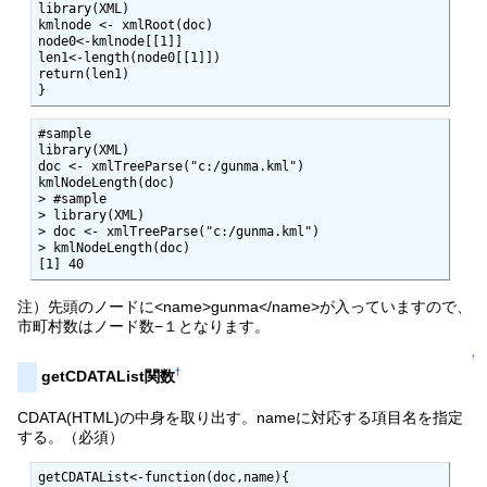
library(XML)

kmlnode <- xmlRoot(doc)

node0<-kmlnode[[1]]

len1<-length(node0[[1]])

return(len1)

}
#sample

library(XML)

doc <- xmlTreeParse("c:/gunma.kml")

kmlNodeLength(doc)

> #sample

> library(XML)

> doc <- xmlTreeParse("c:/gunma.kml")

> kmlNodeLength(doc)

[1] 40
注）先頭のノードに<name>gunma</name>が入っていますので、
市町村数はノード数−１となります。
↑
†
getCDATAList関数
CDATA(HTML)の中身を取り出す。nameに対応する項目名を指定
する。（必須）
getCDATAList<-function(doc,name){
