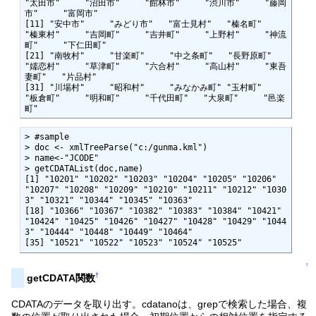
"太田市"     "沼田市"     "館林市"     "渋川市"     "藤岡
市"     "富岡市"    

[11] "安中市"     "みどり市"   "富士見村"   "榛名町"     
"榛東村"     "吉岡町"     "吉井町"     "上野村"     "神流
町"     "下仁田町"  

[21] "南牧村"     "甘楽町"     "中之条町"   "長野原町"   
"嬬恋村"     "草津町"     "六合村"     "高山村"     "東吾
妻町"   "片品村"    

[31] "川場村"     "昭和村"     "みなかみ町" "玉村町"     
"板倉町"     "明和町"     "千代田町"   "大泉町"     "邑楽
町"    
> #sample

> doc <- xmlTreeParse("c:/gunma.kml")

> name<-"JCODE"

> getCDATAList(doc,name)

[1] "10201" "10202" "10203" "10204" "10205" "10206" 
"10207" "10208" "10209" "10210" "10211" "10212" "1030
3" "10321" "10344" "10345" "10363"

[18] "10366" "10367" "10382" "10383" "10384" "10421" 
"10424" "10425" "10426" "10427" "10428" "10429" "1044
3" "10444" "10448" "10449" "10464"

[35] "10521" "10522" "10523" "10524" "10525"
↑
†
getCDATA関数
CDATAのデータを取り出す。cdatanoは、grepで検索した場合、複