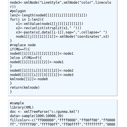
node3<-xmlNode("LineStyle",xmlNode("color",linecolo
r))

#polygon

len2<-length(node0[[1]][[i]][[2]][[1]])

for(j in 1:len2){

   x1<-xmlValue(node1[[j]][[1]][[1]])

   x2<-rev(unlist(strsplit(x1," ")))

   x3<-paste(x2,data[[i-1]],sep=",",collapse=" ")

   node1[[j]][[1]][[1]]<-xmlNode("coordinates",x3)

}

#replace node

if(MG==T){

node0[[1]][[i]][[2]][[1]]<-node1

}else if(MG==F){

node0[[1]][[i]][[2]]<-node1

}

node0[[1]][[i]][[3]][[2]]<-node2

node0[[1]][[i]][[3]][[1]]<-node3

kmlnode[[1]]<-node0

}

return(kmlnode)

}
#sample

library(XML)

doc <- xmlTreeParse("c:/gunma.kml")

data<-sample(1000:10000,39)

fillcolor<-c("ff000000","ffff0000","ff00ff00","ff0000
ff","ffffff00","ffff00ff","ff00ffff","ffffffff","0000