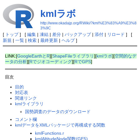
kmlラボ
http://www.okadajp.org/RWiki/?kml%E3%83%A9%E3%8
3%9C
[
トップ
] [
編集
|
凍結
|
差分
|
バックアップ
|
添付
|
リロード
] [
新規
|
一覧
|
検索
|
最終更新
|
ヘルプ
]
LINK:[
GoogleEarthとR
][
ShapeFileライブラリ
][
kmlラボ
][
空間的なデ
ータの分析
][
Rでジオコーディング
][
RでGPS
]
目次
目的
対応表
関連リンク
kmlライブラリ
国勢調査のデータのダウンロード
コメント欄
kmlデータをXMLパッケージで再構成する関数
kmlFunctions.r
kmlAltitudeNode関数(GE5)