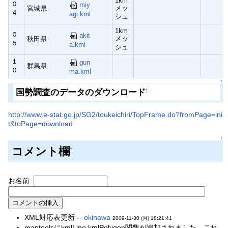
1km
０
miy
メッ
宮城県
４
agi.kml
シュ
1km
０
akit
メッ
秋田県
５
a.kml
シュ
１
gun
群馬県
０
ma.kml
↑
国勢調査のデータのダウンロード
†
http://www.e-stat.go.jp/SG2/toukeichiri/TopFrame.do?fromPage=ini
t&toPage=download
↑
コメント欄
†
お名前:
XML対応表更新 --
okinawa
2009-11-30 (月) 18:21:41
maptoolsにkmlLine,kmlPolygon関数が追加されました。これ