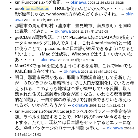
kmlFunctions.rバグ修正。 --
okinawa
2008-11-26 (水) 18:25:28
use
InternalNodes
= TRUEを使わんといかんのか・・・。utf-
8が標準じゃないwindowsの方がめんどくさいですね。 --
okin
awa
2008-11-18 (火) 09:37:57
那覇市の周辺市町村（浦添市、豊見城市、南風原町）を同時
に表示してみた。 --
okinawa
2008-11-17 (月) 17:15:05
getCDATA関数復活。これでPlaceMark名にCDATA内の指定デ
ータをnameタグに挿入できます。これをsetAltitude()と一緒
に使うことで、placemarkに日本語が表示できるようになると
思います。 （Macでは成功、Windowsではうまくいかないな
あ・・・）--
okinawa
2008-11-16 (日) 13:50:16
MacOSXでrgdalを使えるようにするを追加。これでMacでも
KML自由自在ですね。 --
okinawa
2008-11-15 (土) 15:26:01
明日、那覇市長選がある。那覇市国勢調査編として分析した
が、３Dグラフから那覇市はすでに人口が空洞化していると考
えられる。このような地域は企業が集中している反面、取り
残された住民に高齢者の割合が高くなる。いわゆる都市構造
的な問題は、一自治体の政策だけでは解決できないと考えら
れるが、いかがだろうか？ --
okinawa
2008-11-15 (土) 12:41:58
kmlFunctions.rのsetAltitude()にラベルのパラメータ指定を追
加。ラベルを指定することで、KML内のPlaceMark名をセッ
トする。ただし、現状では日本語をセットするとエラーにな
る。XMLパッケージのロケール問題っぽい。 --
okinawa
2008-1
1-14 (金) 14:53:02