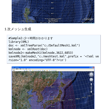
１次メッシュ生成
#Sample2:少々時間がかかります

library(XML)

doc <- xmlTreeParse("c:/DefaultMesh1.kml")

kmlnode <- xmlRoot(doc)

kmlnode2<-makeMesh1(kmlnode,3622,6853)

saveXML(kmlnode2,"c:/meshtest.kml",prefix = '<?xml ve
rsion="1.0" encoding="UTF-8"?>\n')