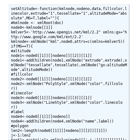
setAltitude<-function(kmlnode,nodeno,data,fillcolor,l
inecolor,extrude="1",tessellate="1",altitudeMode="abs
olute",MG=T,label=""){

#kmlnode <- xmlRoot(doc)

node0<-kmlnode[[1]]

kmlver5<-'http://www.opengis.net/kml/2.2" xmlns:gx="h
ttp://www.google.com/kml/ext/2.2'

kmlnode<-xmlNode("kml",node0,attrs=c(xmlns=kmlver5))

if(MG==T){

#altitude

node1<-node0[[1]][[nodeno]][[2]][[1]]

node1<-addChildren(node1,xmlNode("extrude",extrude),x
mlNode("tessellate",tessellate),xmlNode("gx:altitudeM
ode",altitudeMode))

#fillcolor

node2<-node0[[1]][[nodeno]][[3]][[2]]

node2<-xmlNode("PolyStyle",xmlNode("color",fillcolo
r))

#linecolor

node3<-node0[[1]][[nodeno]][[3]][[1]]

node3<-xmlNode("LineStyle",xmlNode("color",linecolo
r))

#label

node4<-node0[[1]][[nodeno]]

node4<-addChildren(node4,xmlNode("name",label))

#polygon

len2<-length(node0[[1]][[nodeno]][[2]][[1]])

j<-1:len2

text1<-paste('x1<-xmlValue(node1[[',j,']][[1]][[1]]);