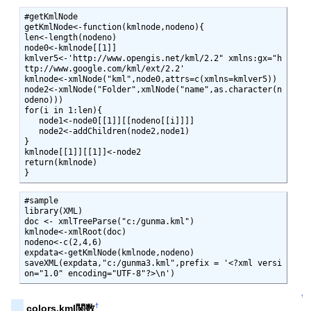
#getKmlNode

getKmlNode<-function(kmlnode,nodeno){

len<-length(nodeno)

node0<-kmlnode[[1]]

kmlver5<-'http://www.opengis.net/kml/2.2" xmlns:gx="h
ttp://www.google.com/kml/ext/2.2'

kmlnode<-xmlNode("kml",node0,attrs=c(xmlns=kmlver5))

node2<-xmlNode("Folder",xmlNode("name",as.character(n
odeno)))

for(i in 1:len){

   node1<-node0[[1]][[nodeno[[i]]]]

   node2<-addChildren(node2,node1)

}

kmlnode[[1]][[1]]<-node2

return(kmlnode)

}
#sample

library(XML)

doc <- xmlTreeParse("c:/gunma.kml")

kmlnode<-xmlRoot(doc)

nodeno<-c(2,4,6)

expdata<-getKmlNode(kmlnode,nodeno)

saveXML(expdata,"c:/gunma3.kml",prefix = '<?xml versi
on="1.0" encoding="UTF-8"?>\n')
↑
†
colors.kml関数