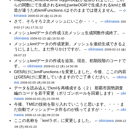
らの関数にて生成されるkmlはwriteOGRで生成されるkmlと構
造が違うためkmlFunctions.rはそのままでは使えません。 --
o
kinawa
2009-02-20 (金) 11:26:41
さて、そろそろ２次メッシュにいこか・・・。 --
okinawa
200
9-02-17 (火) 17:31:12
メッシュkmlデータの作成:1次メッシュ生成関数作成終了。 --
okinawa
2009-02-13 (金) 16:52:40
メッシュkmlデータの作成更新。メッシュを連続生成できるよ
うにしました。まだ作りかけですが。 --
okinawa
2009-02-13 (金)
09:07:23
メッシュkmlデータの作成を追加。現在、初期段階のコードで
す。 --
okinawa
2009-02-12 (木) 14:50:36
GE5向けにkmlFunctions.rを変更しました。今後、ここの内容
はGE5向けに変更していきますのでご了承ください。 --
okina
wa
2009-02-05 (木) 09:33:38
データを読み込んでkmlを再構成する（２） 那覇市国勢調査
編のコードを若干変更（ポリゴンホールを回避します） --
oki
nawa
2009-02-03 (火) 21:59:56
今後、TMEの技術を取り入れていこうと思います。・・・ま
だ自動でメッシュデータ作るのが残ってますが・・・。 --
oki
nawa
2008-12-19 (金) 09:22:06
ここの名称を「kmlラボ」に変更しました。 --
okinawa
2008-12
-08 (月) 08:41:24