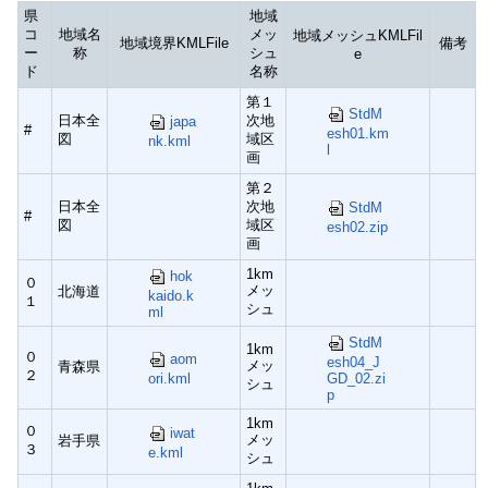
県
地域
コ
地域名
メッ
地域メッシュKMLFil
地域境界KMLFile
備考
ー
称
シュ
e
ド
名称
第１
StdM
日本全
次地
japa
#
esh01.km
図
域区
nk.kml
l
画
第２
日本全
次地
StdM
#
図
域区
esh02.zip
画
1km
hok
０
メッ
北海道
kaido.k
１
シュ
ml
StdM
1km
０
aom
esh04_J
メッ
青森県
２
ori.kml
GD_02.zi
シュ
p
1km
０
iwat
メッ
岩手県
３
e.kml
シュ