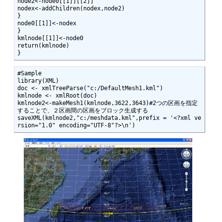
node2<-node0[[1]][[2]]

nodex<-addChildren(nodex,node2)

}

node0[[1]]<-nodex

}

kmlnode[[1]]<-node0

return(kmlnode)

}
#Sample

library(XML)

doc <- xmlTreeParse("c:/DefaultMesh1.kml")

kmlnode <- xmlRoot(doc)

kmlnode2<-makeMesh1(kmlnode,3622,3643)#2つの区画を指定
することで、２区画間の区画をブロック生成する

saveXML(kmlnode2,"c:/meshdata.kml",prefix = '<?xml ve
rsion="1.0" encoding="UTF-8"?>\n')