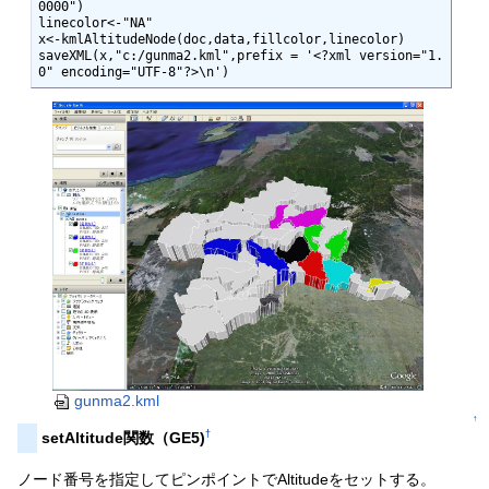
0000")

linecolor<-"NA"

x<-kmlAltitudeNode(doc,data,fillcolor,linecolor)

saveXML(x,"c:/gunma2.kml",prefix = '<?xml version="1.
0" encoding="UTF-8"?>\n')
gunma2.kml
↑
†
setAltitude関数（GE5)
ノード番号を指定してピンポイントでAltitudeをセットする。