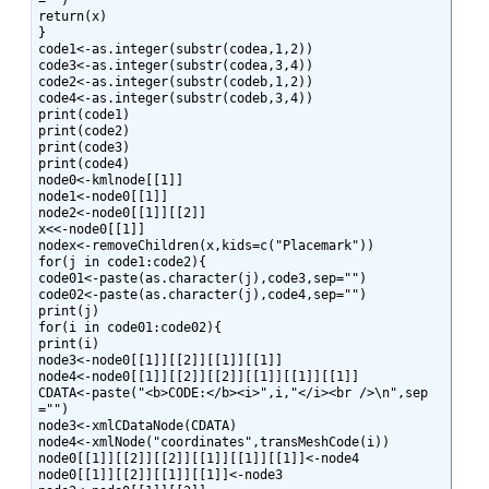
="")

return(x)

}

code1<-as.integer(substr(codea,1,2))

code3<-as.integer(substr(codea,3,4))

code2<-as.integer(substr(codeb,1,2))

code4<-as.integer(substr(codeb,3,4))

print(code1)

print(code2)

print(code3)

print(code4)

node0<-kmlnode[[1]]

node1<-node0[[1]]

node2<-node0[[1]][[2]]

x<<-node0[[1]]

nodex<-removeChildren(x,kids=c("Placemark"))

for(j in code1:code2){

code01<-paste(as.character(j),code3,sep="")

code02<-paste(as.character(j),code4,sep="")

print(j)

for(i in code01:code02){

print(i)

node3<-node0[[1]][[2]][[1]][[1]]

node4<-node0[[1]][[2]][[2]][[1]][[1]][[1]]

CDATA<-paste("<b>CODE:</b><i>",i,"</i><br />\n",sep
="")

node3<-xmlCDataNode(CDATA)

node4<-xmlNode("coordinates",transMeshCode(i))

node0[[1]][[2]][[2]][[1]][[1]][[1]]<-node4

node0[[1]][[2]][[1]][[1]]<-node3
