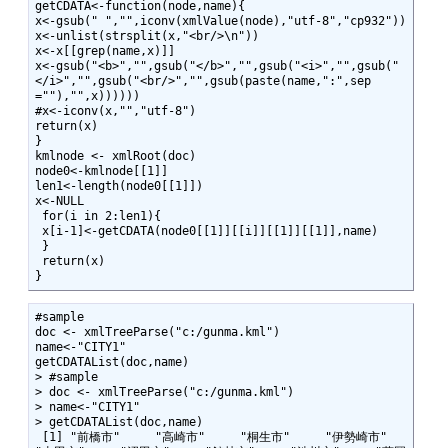
getCDATA<-function(node,name){

x<-gsub(" ","",iconv(xmlValue(node),"utf-8","cp932"))

x<-unlist(strsplit(x,"<br/>\n"))

x<-x[[grep(name,x)]]

x<-gsub("<b>","",gsub("</b>","",gsub("<i>","",gsub("
</i>","",gsub("<br/>","",gsub(paste(name,":",sep
=""),"",x))))))

#x<-iconv(x,"","utf-8")

return(x)

}

kmlnode <- xmlRoot(doc)

node0<-kmlnode[[1]]

len1<-length(node0[[1]])

x<-NULL

 for(i in 2:len1){

 x[i-1]<-getCDATA(node0[[1]][[i]][[1]][[1]],name)

 }

 return(x)

}
#sample

doc <- xmlTreeParse("c:/gunma.kml")

name<-"CITY1"

getCDATAList(doc,name)

> #sample

> doc <- xmlTreeParse("c:/gunma.kml")

> name<-"CITY1"

> getCDATAList(doc,name)

 [1] "前橋市"     "高崎市"     "桐生市"     "伊勢崎市"   