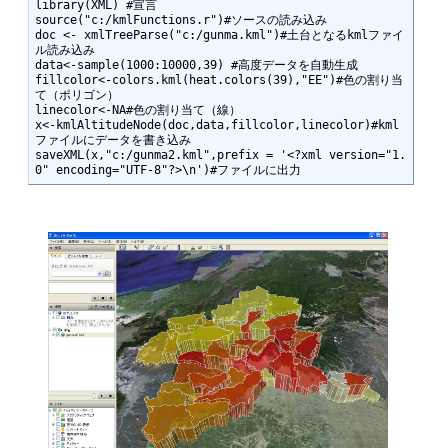
library(XML) #宣言

source("c:/kmlFunctions.r")#ソースの読み込み

doc <- xmlTreeParse("c:/gunma.kml")#土台となるkmlファイ
ル読み込み

data<-sample(1000:10000,39) #高度データを自動生成

fillcolor<-colors.kml(heat.colors(39),"EE")#色の割り当
て（ポリゴン）

linecolor<-NA#色の割り当て（線）

x<-kmlAltitudeNode(doc,data,fillcolor,linecolor)#kml
ファイルにデータを書き込み

saveXML(x,"c:/gunma2.kml",prefix = '<?xml version="1.
0" encoding="UTF-8"?>\n')#ファイルに出力