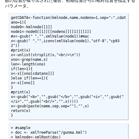
数の位置が取り出された場合、初期位置からの相対位置を指定する
パラメータ。
getCDATA<-function(kmlnode,name,nodeno=1,sep=":",cdat
ano=1){

node0<-kmlnode[[1]]

node1<-node0[[1]][[nodeno]][[1]][[1]]

#x<-gsub(" ","",xmlValue(node1))#mac

x<-gsub(" ","",iconv(xmlValue(node1),"utf-8","cp93
2"))

#print(x)

x<-unlist(strsplit(x,"<br/>\n"))

xno<-grep(name,x)

len<-length(xno)

if(len>1){

x<-x[[xno[cdatano]]]

}else if(len==1){

x<-x[[xno]]

}

#print(x)

x<-gsub("<b>","",gsub("</b>","",gsub("<i>","",gsub("
</i>","",gsub("<br/>","",x)))))

x<-gsub(paste(name,sep,sep=""),"",x)

return(x)

}
> #sample

> doc <- xmlTreeParse("/gunma.kml")

> kmlnode<-xmlRoot(doc)
