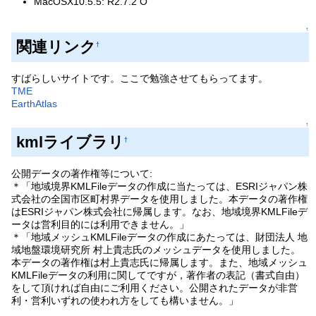
MacOSX10.5.5: R2.7.2 O
↑
関連リンク
†
すばらしいサイトです。ここで勉強させてもらってます。
TME
EarthAtlas
↑
kmlライブラリ
†
公開データの著作権等について:
＊「地域境界KMLFileデータの作成に当たっては、ESRIジャパン株
式会社の全国市区町村界データを使用しました。本データの著作権
はESRIジャパン株式会社に帰属します。なお、地域境界KMLFileデ
ータは営利目的には利用できません。」
＊「地域メッシュKMLFileデータの作成にあたっては、財団法人 地
域地盤環境研究所 村上貴志氏のメッシュデータを使用しました。
本データの著作権は村上貴志氏に帰属します。また、地域メッシュ
KMLFileデータの利用に関してですが，著作者の表記（書式自由）
をして頂ければ自由にご利用ください。公開されたデータが非営
利・営利いずれの使われ方をしても構いません。」