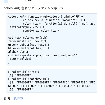
colors.kml("色名","アルファチャンネル")
colors.kml<-function(rgb=colors(),alpha="FF"){

         colors.hex <- function( x=colors() ) { 

         color.hex <- function(x) do.call( "rgb", as.
list(col2rgb(x)/255) ) 

         sapply( x, color.hex ) 

         }

col.hex<-colors.hex(rgb)

red<-substr(col.hex,2,3)

green<-substr(col.hex,4,5)

blue<-substr(col.hex,6,7)

alpha<-alpha

col.kml<-paste(alpha,blue,green,red,sep="")

return(col.kml)

}
> colors.kml("red")

[1] "FF0000FF"

> colors.kml(rainbow(10))

 [1] "FF0000FF" "FF0099FF" "FF00FFCC" "FF00FF33" "FF6
6FF00" "FFFFFF00" "FFFF6600" "FFFF0033" "FFFF00CC"

[10] "FF9900FF"
参考：
色見本