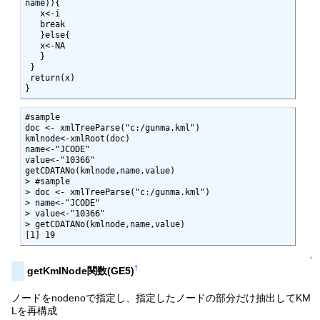
name)){

   x<-i

   break

   }else{

   x<-NA

   }

 }

 return(x)

}
#sample

doc <- xmlTreeParse("c:/gunma.kml")

kmlnode<-xmlRoot(doc)

name<-"JCODE"

value<-"10366"

getCDATANo(kmlnode,name,value)

> #sample

> doc <- xmlTreeParse("c:/gunma.kml")

> name<-"JCODE"

> value<-"10366"

> getCDATANo(kmlnode,name,value)

[1] 19
↑
†
getKmlNode関数(GE5)
ノードをnodenoで指定し、指定したノードの部分だけ抽出してKM
Lを再構成