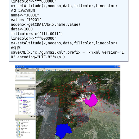
linecolor<-"ff000000"

x<-setAltitude(x,nodeno,data,fillcolor,linecolor)

#２つめの地域

name<-"JCODE"

value<-"10201"

nodeno<-getCDATANo(x,name,value)

data<-1000

fillcolor<-c("ffff00ff")

linecolor<-"ff000000"

x<-setAltitude(x,nodeno,data,fillcolor,linecolor)

#保存

saveXML(x,"c:/gunma2.kml",prefix = '<?xml version="1.
0" encoding="UTF-8"?>\n')