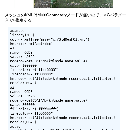
メッシュのKMLはMultiGeometoryノードが無いので、MGパラメー
タでF指定する
#sample

library(XML)

doc <- xmlTreeParse("c:/StdMesh01.kml")

kmlnode<-xmlRoot(doc)

#1

name<-"CODE"

value<-"3622"

nodeno<-getCDATANo(kmlnode,name,value)

data<-1000000

fillcolor<-c("ffff0000")

linecolor<-"ff000000"

kmlnode<-setAltitude(kmlnode,nodeno,data,fillcolor,li
necolor,MG=F)

#2

name<-"CODE"

value<-"3623"

nodeno<-getCDATANo(kmlnode,name,value)

data<-800000

fillcolor<-c("ffff00ff")

linecolor<-"ff000000"

kmlnode<-setAltitude(kmlnode,nodeno,data,fillcolor,li
necolor,MG=F)

#save
