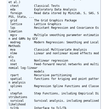
et al.)

 ctest         Classical Tests

 eda           Exploratory Data Analysis

 foreign       Read data stored by Minitab, S, SAS, S
PSS, Stata, ...

 grid          The Grid Graphics Package

 lattice       Lattice Graphics

 lqs           Resistant Regression and Covariance Es
timation

 mgcv          Multiple smoothing parameter estimatio
n and GAMs by GCV

 modreg        Modern Regression: Smoothing and Local 
Methods

 mva           Classical Multivariate Analysis

 nlme          Linear and nonlinear mixed effects mod
els

 nls           Nonlinear regression

 nnet          Feed-forward neural networks and multi
nomial log-linear

               models

 rpart         Recursive partitioning

 spatial       functions for kriging and point patter
n analysis

 splines       Regression Spline Functions and Classe
s

 stepfun       Step Functions, including Empirical Di
stributions

 survival      Survival analysis, including penalised 
likelihood

 tcltk         Interface to Tcl/Tk
