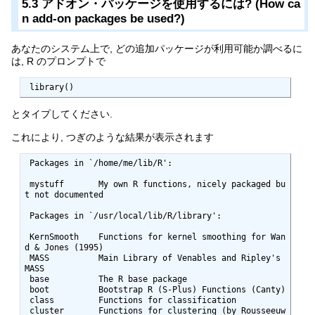
5.3 アドオン・パッケージを使用するには? (How ca
n add-on packages be used?)
あなたのシステム上で, どの追加パッケージが利用可能か調べるに
は, R のプロンプトで
 library()
とタイプしてください.
これにより, つぎのような結果が表示されます
 Packages in `/home/me/lib/R':

 mystuff       My own R functions, nicely packaged bu
t not documented

 Packages in `/usr/local/lib/R/library':

 KernSmooth    Functions for kernel smoothing for Wan
d & Jones (1995)

 MASS          Main Library of Venables and Ripley's 
MASS

 base          The R base package

 boot          Bootstrap R (S-Plus) Functions (Canty)

 class         Functions for classification

 cluster       Functions for clustering (by Rousseeuw 