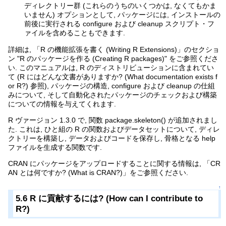
ディレクトリー群 (これらのうちのいくつかは, なくてもかま
いません) オプションとして, パッケージには, インストールの
前後に実行される configure および cleanup スクリプト・フ
ァイルを含めることもできます.
詳細は, 「R の機能拡張を書く (Writing R Extensions)」のセクショ
ン "R のパッケージを作る (Creating R packages)" をご参照くださ
い. このマニュアルは, R のディストリビューションに含まれてい
て (R にはどんな文書がありますか? (What documentation exists f
or R?) 参照), パッケージの構造, configure および cleanup の仕組
みについて, そして自動化されたパッケージのチェックおよび構築
についての情報を与えてくれます.
R ヴァージョン 1.3.0 で, 関数 package.skeleton() が追加されまし
た. これは, ひと組の R の関数およびデータセットについて, ディレ
クトリーを構築し, データおよびコードを保存し, 骨格となる help
ファイルを生成する関数です.
CRAN にパッケージをアップロードすることに関する情報は, 「CR
AN とは何ですか? (What is CRAN?)」をご参照ください.
↑
5.6 R に貢献するには? (How can I contribute to
R?)