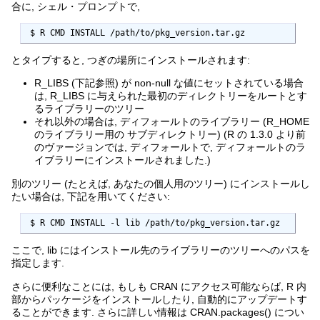
合に, シェル・プロンプトで,
 $ R CMD INSTALL /path/to/pkg_version.tar.gz
とタイプすると, つぎの場所にインストールされます:
R_LIBS (下記参照) が non-null な値にセットされている場合
は, R_LIBS に与えられた最初のディレクトリーをルートとす
るライブラリーのツリー
それ以外の場合は, ディフォールトのライブラリー (R_HOME
のライブラリー用の サブディレクトリー) (R の 1.3.0 より前
のヴァージョンでは, ディフォールトで, ディフォールトのラ
イブラリーにインストールされました.)
別のツリー (たとえば, あなたの個人用のツリー) にインストールし
たい場合は, 下記を用いてください:
 $ R CMD INSTALL -l lib /path/to/pkg_version.tar.gz
ここで, lib にはインストール先のライブラリーのツリーへのパスを
指定します.
さらに便利なことには, もしも CRAN にアクセス可能ならば, R 内
部からパッケージをインストールしたり, 自動的にアップデートす
ることができます. さらに詳しい情報は CRAN.packages() につい