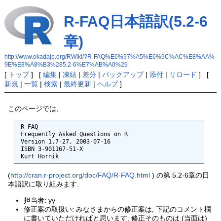
R-FAQ日本語訳(5.2-6
章)
http://www.okadajp.org/RWiki/?R-FAQ%E6%97%A5%E6%9C%AC%E8%AA%
9E%E8%A8%B3%285.2-6%E7%AB%A0%29
[
トップ
] [
編集
|
凍結
|
差分
|
バックアップ
|
添付
|
リロード
] [
新規
|
一覧
|
検索
|
最終更新
|
ヘルプ
]
このページでは,
 R FAQ

 Frequently Asked Questions on R

 Version 1.7-27, 2003-07-16

 ISBN 3-901167-51-X

 Kurt Hornik
(
http://cran.r-project.org/doc/FAQ/R-FAQ.html
) の第 5.2-6章の日
本語訳に取り組みます.
担当者: yy
修正案の取扱い: みなさまからの修正案は, 下記のコメント欄
に書いていただければと思います. 修正そのものは (当面は)