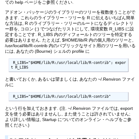
ての help ページをご参照ください.
アドオン・パッケージのライブラリーのツリーを複数使うことがで
きます. これらのライブラリー・ツリーを R に伝えるいちばん簡単
な方法は, R のライブラリー・ツリーのルートになるディレクトリ
ー群を, コロン (:) でつなげたリストにして, 環境変数 R_LIBS に設
定することです. R_LIBS 内のディフォールトのツリーを特定する
必要はありません. たとえば, $HOME/lib/R 内の個人用のツリーと,
/usr/local/lib/R-contrib 内のパブリックなサイト用のツリーを用いる
には, あなたの (Bourne) シェルの profile に
 R_LIBS="$HOME/lib/R:/usr/local/lib/R-contrib"; expor
t R_LIBS
と書いておくか, あるいは望ましくは, あなたの ~/.Renviron ファイ
ルに
 R_LIBS="$HOME/lib/R:/usr/local/lib/R-contrib"
という行を加えておきます. (注. ~/.Renviron ファイルでは, export
文を使う必要はありませんし, また使うことは許されていません;
より詳しい情報は, Startup についてのオンライン・ヘルプをご参
照ください.)
↑