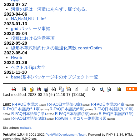
2023-07-27
河童の屁は，河童にあらず，屁である。
2023-04-06
NA,NaN,NULL,Inf
2023-01-13
grid パッケージ事始
2022-09-04
投稿における注意事項
2022-05-29
線形不等式制約付きの最適化関数 constrOptim
2022-05-04
Rweb
2022-01-29
ベクトルTips大全
2021-11-10
base(基本)パッケージ中のオブジェクト一覧
(1230d)
Last-modified: 2023-03-25 (土) 11:19:17
Link:
R-FAQ日本語訳
R-FAQ日本語訳(3章)
R-FAQ日本語訳(4章)
(1230d)
(1230d)
(1230d)
R-FAQ日本語訳(5.1章)
R-FAQ日本語訳(6章)
R-FAQ日本語訳(9,10章)
(1230d)
(1230d)
R-FAQ日本語訳(1章)
R-FAQ日本語訳(2章)
R-FAQ日本語訳(7章)
(1230d)
(1230d)
(1230d)
R-FAQ日本語訳(8章)
RjpWiki カテゴリー別見取り図
(1230d)
(1230d)
(1230d)
Site admin:
mokada
PukiWiki 1.5.4
© 2001-2022
PukiWiki Development Team
. Powered by PHP 8.1.34. HTML
convert time: 0.040 sec.