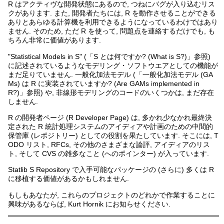
R はアクティヴな開発状態にあるので, つねにバグが入り込むリス
クがあります. また, 開発者たちには, R を動作させることができる
ありとあらゆる計算機を利用できるようになっているわけではあり
ません. そのため, ただ R を使って, 問題点を連絡するだけでも, も
ちろん非常に価値があります.
"Statistical Models in S" (「S とは何ですか? (What is S?)」参照)
に記述されているようなモデリング・ソフトウエアとしての機能が
まだ足りていません. 一般化加法モデル (「一般化加法モデル (GA
Ms) は R に実装されていますか? (Are GAMs implemented in
R?)」参照) や, 非線形モデリングのコードのいくつかは, まだ存在
しません.
R の開発者ページ (R Developer Page) は, 多かれ少なかれ最終決
定された R 統計処理システムのアイディアや計画のための中間的
保管庫 (レポジトリー) としての役割を果たしています. そこには, T
ODO リスト, RFCs, その他のさまざまな論評, アイディアのリス
ト, そして CVS の雑多なこと (へのポインター) が入っています.
Statlib S Repository で入手可能なパッケージの (さらに) 多くは R
に移植する価値があるかもしれません.
もしもあなたが, これらのプロジェクトのどれかで作業することに
興味があるならば, Kurt Hornik にお知らせください.