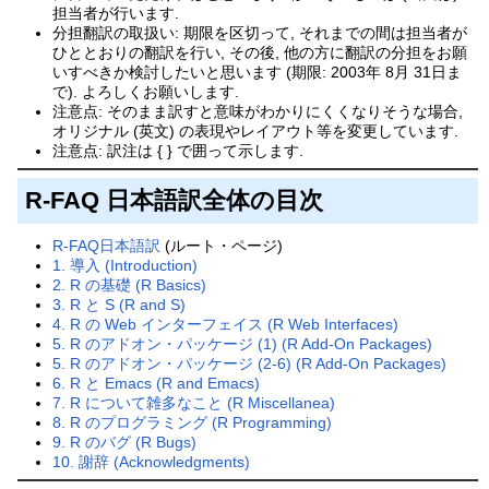
担当者が行います.
分担翻訳の取扱い: 期限を区切って, それまでの間は担当者が
ひととおりの翻訳を行い, その後, 他の方に翻訳の分担をお願
いすべきか検討したいと思います (期限: 2003年 8月 31日ま
で). よろしくお願いします.
注意点: そのまま訳すと意味がわかりにくくなりそうな場合,
オリジナル (英文) の表現やレイアウト等を変更しています.
注意点: 訳注は { } で囲って示します.
R-FAQ 日本語訳全体の目次
R-FAQ日本語訳
(ルート・ページ)
1. 導入 (Introduction)
2. R の基礎 (R Basics)
3. R と S (R and S)
4. R の Web インターフェイス (R Web Interfaces)
5. R のアドオン・パッケージ (1) (R Add-On Packages)
5. R のアドオン・パッケージ (2-6) (R Add-On Packages)
6. R と Emacs (R and Emacs)
7. R について雑多なこと (R Miscellanea)
8. R のプログラミング (R Programming)
9. R のバグ (R Bugs)
10. 謝辞 (Acknowledgments)