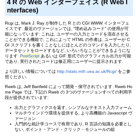
4 R の Web インターフェイス (R Web I
nterfaces)
Rcgi は, Mark J. Ray が制作した R との CGI WWW インターフェ
イスです. 最近のヴァージョンでは, "埋め込みコード" の使用が可
能になっています: これは, ユーザーの入力とコードを混在させる
ことができる機能で, これによって HTML の作者は, ユーザーが C
GI スクリプトを書くことなしにほとんどのコマンドを入力したり,
データセットをロードするなど, いろいろなことができるようにな
ります.
PostScript
あるいは GIF 形式でのグラフィカル出力が可能
であり, 実行されたコードは修正用にユーザーに提示されます.
より詳しい情報については
http://stats.mth.uea.ac.uk/Rcgi/
をご参
照ください.
Rweb は, Jeff Banfield によって開発・保守されています. Rweb Ho
me Page では, 下記の Rweb の 3つのヴァージョンすべての利用手
段が提供されています:
出力とグラフィクスを返す, シンプルなテキスト入力フォーム
マルチウインドウ環境を提供する, より高機能の Javascript ヴ
ァージョン
入門的な統計学コースで有用であり, R 言語の知識を必要とし
ない, ポイント・アンド・クリック・モジュールの組