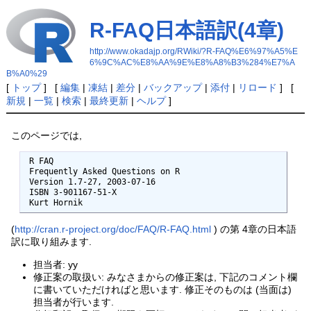
R-FAQ日本語訳(4章)
http://www.okadajp.org/RWiki/?R-FAQ%E6%97%A5%E
6%9C%AC%E8%AA%9E%E8%A8%B3%284%E7%A
B%A0%29
[
トップ
] [
編集
|
凍結
|
差分
|
バックアップ
|
添付
|
リロード
] [
新規
|
一覧
|
検索
|
最終更新
|
ヘルプ
]
このページでは,
 R FAQ

 Frequently Asked Questions on R

 Version 1.7-27, 2003-07-16

 ISBN 3-901167-51-X

 Kurt Hornik
(
http://cran.r-project.org/doc/FAQ/R-FAQ.html
) の第 4章の日本語
訳に取り組みます.
担当者: yy
修正案の取扱い: みなさまからの修正案は, 下記のコメント欄
に書いていただければと思います. 修正そのものは (当面は)
担当者が行います.