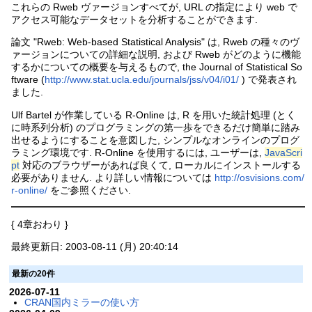
これらの Rweb ヴァージョンすべてが, URL の指定により web で
アクセス可能なデータセットを分析することができます.
論文 "Rweb: Web-based Statistical Analysis" は, Rweb の種々のヴ
ァージョンについての詳細な説明, および Rweb がどのように機能
するかについての概要を与えるもので, the Journal of Statistical So
ftware (
http://www.stat.ucla.edu/journals/jss/v04/i01/
) で発表され
ました.
Ulf Bartel が作業している R-Online は, R を用いた統計処理 (とく
に時系列分析) のプログラミングの第一歩をできるだけ簡単に踏み
出せるようにすることを意図した, シンプルなオンラインのプログ
ラミング環境です. R-Online を使用するには, ユーザーは,
JavaScri
pt
対応のブラウザーがあれば良くて, ローカルにインストールする
必要がありません. より詳しい情報については
http://osvisions.com/
r-online/
をご参照ください.
{ 4章おわり }
最終更新日: 2003-08-11 (月) 20:40:14
最新の20件
2026-07-11
CRAN国内ミラーの使い方