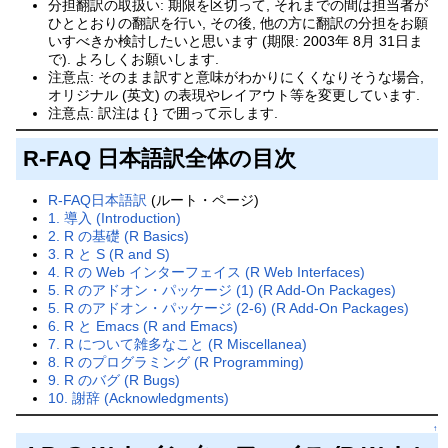
分担翻訳の取扱い: 期限を区切って, それまでの間は担当者が
ひととおりの翻訳を行い, その後, 他の方に翻訳の分担をお願
いすべきか検討したいと思います (期限: 2003年 8月 31日ま
で). よろしくお願いします.
注意点: そのまま訳すと意味がわかりにくくなりそうな場合,
オリジナル (英文) の表現やレイアウト等を変更しています.
注意点: 訳注は { } で囲って示します.
R-FAQ 日本語訳全体の目次
R-FAQ日本語訳
(ルート・ページ)
1. 導入 (Introduction)
2. R の基礎 (R Basics)
3. R と S (R and S)
4. R の Web インターフェイス (R Web Interfaces)
5. R のアドオン・パッケージ (1) (R Add-On Packages)
5. R のアドオン・パッケージ (2-6) (R Add-On Packages)
6. R と Emacs (R and Emacs)
7. R について雑多なこと (R Miscellanea)
8. R のプログラミング (R Programming)
9. R のバグ (R Bugs)
10. 謝辞 (Acknowledgments)
↑