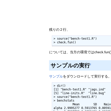
残りの２行、
> source("bench-test1.R")

> check.fun()
については、当方の環境ではcheck.f
サンプルの実行
†
サンプル
をダウンロードして実行する。例
> dir()

[1] "bench-test1.R" "jags.ind"   
[5] "line-inits.R"  "line.bug"   
> source("bench-test1.R")

> benchstats

           Mean        SD    Naive SE Time-series SE

alpha 2.9995277 0.5913765 0.00591