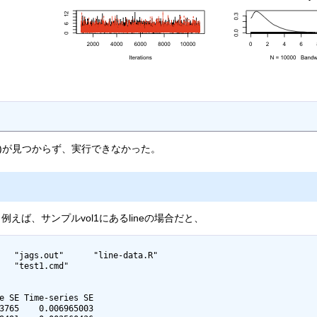
un()が見つからず、実行できなかった。
えば、サンプルvol1にあるlineの場合だと、
   "jags.out"      "line-data.R"

   "test1.cmd"

3765    0.006965003
