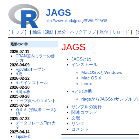
JAGS
http://www.okadajp.org/RWiki/?JAGS
[
トップ
] [
編集
|
凍結
|
差分
|
バックアップ
|
添付
|
リロード
] [
JAGS
最新の20件
2026-07-11
CRAN国内ミラーの使
JAGSとは
い方
インストール
2026-04-09
RjpWikiオープン
MacOS XとWindows
R史
Mac OS X
2026-02-22
R のインストール
Linux
2026-02-20
Rとの連携
R掲示板
2025-08-28
rjagsからJAGSのサンプ
トップ頁へのコメント
2025-07-24
サンプルの実行
Ｑ＆Ａ (初級者コース)/
関連コマンド
18
文献
2025-07-23
データフレームTips大
リンク
全
コメント
2025-04-14
Tips紹介