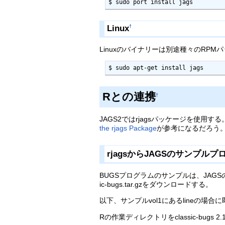
$ sudo port install jags
Linux
†
Linuxのバイナリーは別途種々のRPM
$ sudo apt-get install jags
Rとの連携
†
JAGS2ではrjagsパッケージを使用する。J
the rjags Package
が参考になるだろう
rjagsからJAGSのサンプル
BUGSプログラムのサンプルは、JAG
ic-bugs.tar.gzをダウンロードする。
以下、サンプルvol1にあるlineの場合
Rの作業ディレクトリをclassic-bugs 2.1