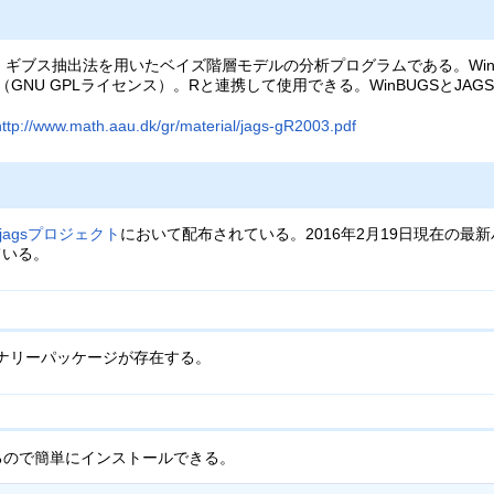
Sampler)は、ギブス抽出法を用いたベイズ階層モデルの分析プログラムである。Win
GNU GPLライセンス）。Rと連携して使用できる。WinBUGSとJAG
http://www.math.aau.dk/gr/material/jags-gR2003.pdf
c-jagsプロジェクト
において配布されている。2016年2月19日現在の最新バー
ている。
はバイナリーパッケージが存在する。
があるので簡単にインストールできる。