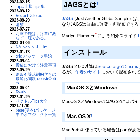
2024-02-15
JAGSとは
†
Tips/山椒Tips集
2023-09-12
RecentDeleted
JAGS
(Just Another Gibbs 
2023-08-29
なりJAGSは自由に改変・再配布できる（
晴猫
2023-07-27
河童の屁は，河童にあ
*1
Martyn Plummer
による紹介スライド
らず，屁である。
2023-04-06
NA,NaN,NULL,Inf
インストール
2023-01-13
†
grid パッケージ事始
2022-09-04
投稿における注意事項
JAGS 2.0.0以降は
Sourceforgeのmcm
2022-05-29
るが、
作者のサイト
において配布され
線形不等式制約付きの
最適化関数 constrOpti
m
MacOS XとWindows
†
2022-05-04
Rweb
2022-01-29
ベクトルTips大全
MacOS XとWindowsのJAGS2に
2021-11-10
base(基本)パッケージ
中のオブジェクト一覧
Mac OS X
†
MacPortsを使っている場合はport