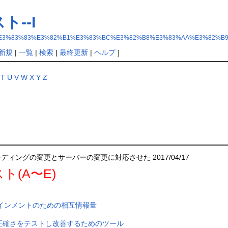
ト--I
83%91%E3%83%83%E3%82%B1%E3%83%BC%E3%82%B8%E3%83%AA%E3%82%B9
新規
|
一覧
|
検索
|
最終更新
|
ヘルプ
]
T
U
V
W
X
Y
Z
ングの変更とサーバーの変更に対応させた 2017/04/17
ト(A〜E)
アラインメントのための相互情報量
結果の正確さをテストし改善するためのツール