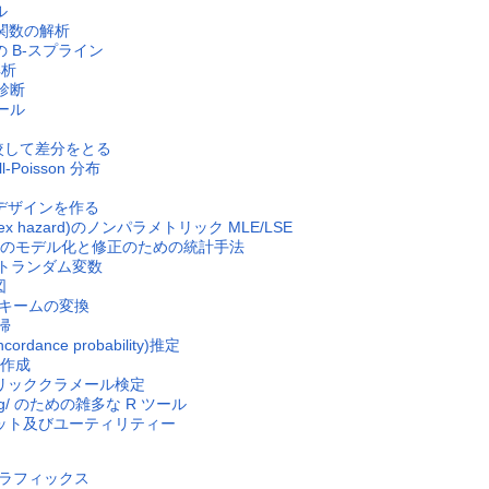
ル
布関数の解析
きの B-スプライン
解析
と診断
ツール
比較して差分をとる
ll-Poisson 分布
アルデザインを作る
vex hazard)のノンパラメトリック MLE/LSE
ためのモデル化と修正のための統計手法
ウントランダム変数
図
化スキームの変換
帰
dance probability)推定
を作成
メトリッククラメール検定
stic.org/ のための雑多な R ツール
データセット及びユーティリティー
とグラフィックス