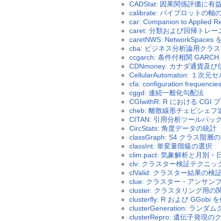
CADStat: 因果関係評価に
calibrate: バイプロットの
car: Companion to Applied R
caret: 分類および回帰トレ
caretNWS: NetworkS
cba: ビジネス分析論用クラ
ccgarch: 条件付相関 GARC
CDNmoney: カナダ通貨及
CellularAutomaton: １
cfa: configuration frequenc
cggd: 連続一般化勾配法
CGIwithR: R における CG
cheb: 離散線形チェビシェフ
CITAN: 引用分析ツールパッ
CircStats: 角度データの統計
classGraph: S4 クラス階層
classInt: 単変量階級の選択
clim.pact: 気象解析と月別・
clv: クラスター検証テクニッ
clValid: クラスター結果の検
clue: クラスター・アンサン
cluster: クラスタリング用の関数 
clusterfly: R および 
clusterGeneration: ラ
clusterRepro: 遺伝子発