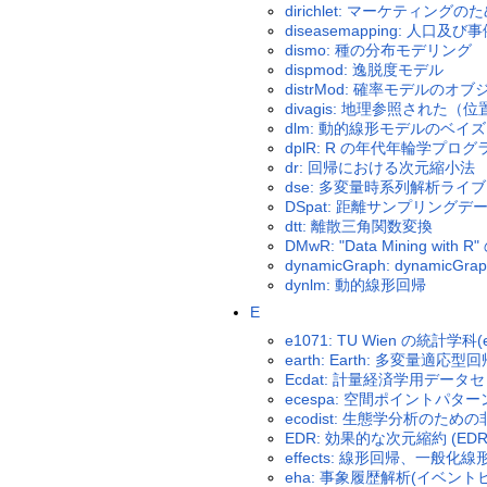
dirichlet: マーケティングの
diseasemapping: 人
dismo: 種の分布モデリング
dispmod: 逸脱度モデル
distrMod: 確率モデルの
divagis: 地理参照さ
dlm: 動的線形モデルのベイ
dplR: R の年代年輪学プロ
dr: 回帰における次元縮小法
dse: 多変量時系列解析ライ
DSpat: 距離サンプリング
dtt: 離散三角関数変換
DMwR: "Data Mining wi
dynamicGraph: dynamicGra
dynlm: 動的線形回帰
E
e1071: TU Wien の統計学
earth: Earth: 多変量適
Ecdat: 計量経済学用データ
ecespa: 空間ポイントパ
ecodist: 生態学分析のた
EDR: 効果的な次元縮約 (EDR
effects: 線形回帰、一般
eha: 事象履歴解析(イベン