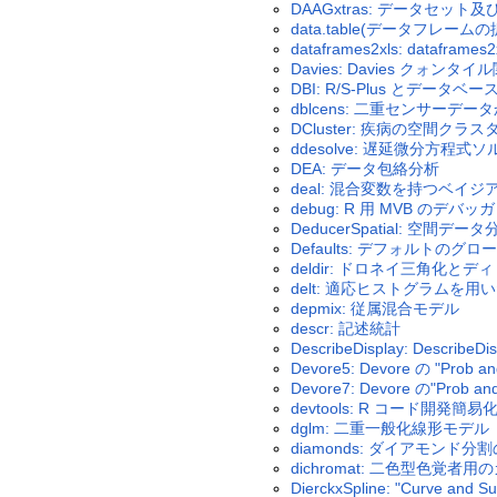
DAAGxtras: データセット及
data.table(データフレー
dataframes2xls: data
Davies: Davies クォンタイ
DBI: R/S-Plus とデー
dblcens: 二重センサーデ
DCluster: 疾病の空間クラ
ddesolve: 遅延微分方程式
DEA: データ包絡分析
deal: 混合変数を持つベイ
debug: R 用 MVB のデバッガ
DeducerSpatial: 空間データ
Defaults: デフォルトのグ
deldir: ドロネイ三角化とデ
delt: 適応ヒストグラムを
depmix: 従属混合モデル
descr: 記述統計
DescribeDisplay: Descr
Devore5: Devore の "Prob 
Devore7: Devore の"Prob a
devtools: R コード開発簡
dglm: 二重一般化線形モデル
diamonds: ダイアモンド
dichromat: 二色型色覚者
DierckxSpline: "Curve and Su