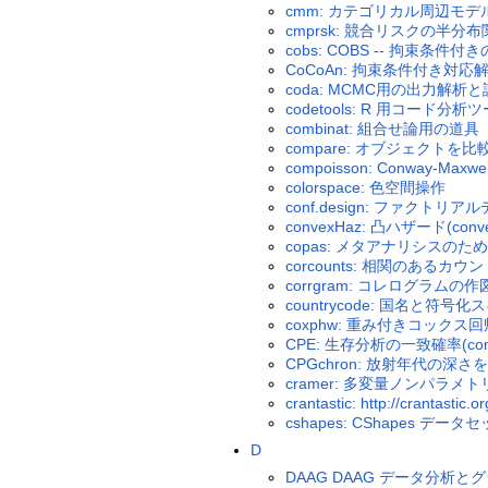
cmm: カテゴリカル周辺モデ
cmprsk: 競合リスクの半分
cobs: COBS -- 拘束条件付
CoCoAn: 拘束条件付き対応
coda: MCMC用の出力解析
codetools: R 用コード分析
combinat: 組合せ論用の道具
compare: オブジェクトを
compoisson: Conway-Maxwe
colorspace: 色空間操作
conf.design: ファクトリ
convexHaz: 凸ハザード(con
copas: メタアナリシスの
corcounts: 相関のあるカ
corrgram: コレログラムの作
countrycode: 国名と符号
coxphw: 重み付きコックス回
CPE: 生存分析の一致確率(concor
CPGchron: 放射年代の深さ
cramer: 多変量ノンパラ
crantastic: http://cranta
cshapes: CShapes 
D
DAAG DAAG データ分析