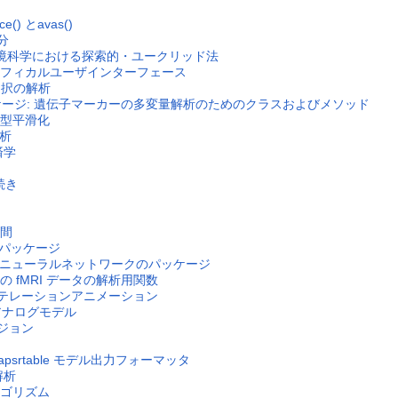
() とavas()
積分
：環境科学における探索的・ユークリッド法
l/Tk グラフィカルユーザインターフェース
所選択の解析
net パッケージ: 遺伝子マーカーの多変量解析のためのクラスおよびメソッド
適応型平滑化
分析
済学
続き
補間
用パッケージ
ルなニューラルネットワークのパッケージ
E 書式の fMRI データの解析用関数
モンステレーションアニメーション
するアナログモデル
ージョン
 apsrtable モデル出力フォーマッタ
解析
ルゴリズム