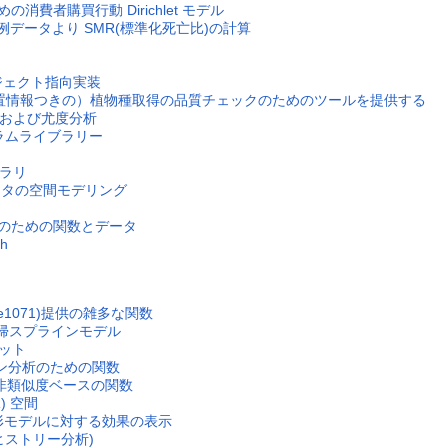
ための消費者購買行動 Dirichlet モデル
口及び事例データより SMR(標準化死亡比)の計算
オブジェクト指向実装
れた（位置情報つきの）植物種取得の品質チェックのためのツールを提供する
ズおよび尤度分析
グラムライブラリー
ブラリ
データの空間モデリング
th R" のための関数とデータ
ph
科(e1071)提供の雑多な関数
応型回帰スプラインモデル
セット
ターン分析のための関数
めの非類似度ベースの関数
) 空間
化線形モデルに対する効果の表示
トヒストリー分析)