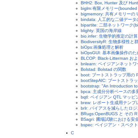
BHH2: Box, Hunter 及び 
biglm:有限メモリー(boun
bigmemory: 共有メモリ
bindata: 人工的な二値デー
bipartite: 二部ネットワーク
blighty: 英国の海岸線
bio.infer: 生物学的推定の計算
BiodiversityR: 生物多様
biOps:画像処理と解析
biOpsGUI: 基本画像操作のた
BLCOP: Black-Litterma
bnlearn: ベイジアンネッ
Bolstad: Bolstad の関数
boot: ブートストラップ用の R (S
bootStepAIC: ブートストラップ
bootstrap: "An Introductio
bpca: 主成分分析ベースの
bqtl: ベイジアン QTL マ
brew: レポート生成用テン
brlr: バイアスを減らした
BRugs:OpenBUGS と その
BSagri: 圃場試験におけ
bspec: ベイジアン・スペク
C