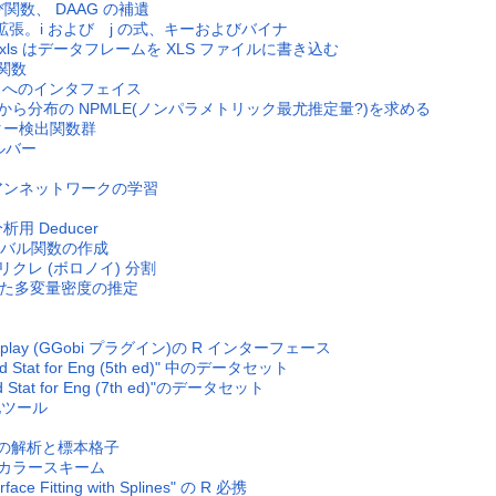
び関数、 DAAG の補遺
ムの拡張。i および j の式、キーおよびバイナ
frames2xls はデータフレームを XLS ファイルに書き込む
ル関数
タベースへのインタフェイス
ータから分布の NPMLE(ノンパラメトリック最尤推定量?)を求める
スター検出関数群
ソルバー
ジアンネットワークの学習
分析用 Deducer
ローバル関数の作成
ィリクレ (ボロノイ) 分割
用いた多変量密度の推定
ibeDisplay (GGobi プラグイン)の R インターフェース
and Stat for Eng (5th ed)" 中のデータセット
nd Stat for Eng (7th ed)"のデータセット
易化ツール
分割の解析と標本格子
用のカラースキーム
rface Fitting with Splines" の R 必携