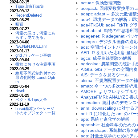
2024-02-15
actuar: 保険数理関数
Tips/山椒Tips集
acepack: 回帰変数変換用の ace
2023-09-12
adapt: adapt -- 多次元数値
RecentDeleted
ade4: 環境データの解析
2023-08-29
晴猫
ade4TkGUI: ade4 Tc
2023-07-27
adehabitat: 動物の生息場
河童の屁は，河童にあ
adegenet: R adege
らず，屁である。
adimpro: デジタル画像の
2023-04-06
NA,NaN,NULL,Inf
ads: 空間ポイントパターン
2023-01-13
AER: R を用いた応用計量経
grid パッケージ事始
agce: 成長曲線実験の解析
2022-09-04
agricolae: 農業調査の統計手
投稿における注意事項
2022-05-29
AIGIS: GIS データの空間内奏
線形不等式制約付きの
AIS: データを見るツール
最適化関数 constrOpti
akima: 不規則配置データの
m
amap: 今一つの多次元解析
2022-05-04
Rweb
AMORE: よりフレキシブ
2022-01-29
AnalyzeFMRI: ANALYZ
ベクトルTips大全
animation: 統計学のデ
2021-11-10
anm: downscaling に対
base(基本)パッケージ
中のオブジェクト一覧
ant: R に特化した ant のバ
ape: 系統と進化学の解析
apsrtable: 社会科学のための
apTreeshape: 系統樹の形の
aqp: 計量土壌学のためのア