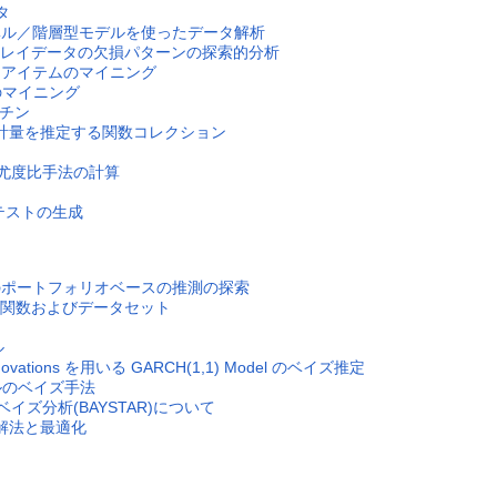
ルタ
レベル／階層型モデルを使ったデータ解析
 マイクロアレイデータの欠損パターンの探索的分析
び頻出アイテムのマイニング
配列のマイニング
ルーチン
ィ統計量を推定する関数コレクション
漸近尤度比手法の計算
確テストの生成
ついてのポートフォリオベースの推測の探索
のための関数およびデータセット
ル
 Innovations を用いる GARCH(1,1) Model のベイズ推定
デルのベイズ手法
ベイズ分析(BAYSTAR)について
の解法と最適化