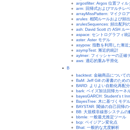
argosfilter: Argos 位置フィ
arm: 回帰式およびマルチ
arrayMissPattern:
arules: 相関ルールおよ
arulesSequences: 頻出
ash: David Scott の ASH 
aspace: セントログラフ
aster: Aster モデル
asypow: 指数を利用した
asympTest: 漸近的統計
aylmer: フィッシャーの正
aws: 適応的重み平滑化
B
backtest: 金融商品に
BaM: Jeff Gill の著書
BARD: よりよい自動化再配分
bark: ベイズ加法回帰カーネ
bayesGARCH: Student's t
BayesTree: 木に基づくモ
BAYSTAR: 閾値の自己回帰の
BB: 大規模非線形システム
bbmle: 一般最尤推定ツール
bcp: ベイジアン変化点
Bhat: 一般的な尤度解析