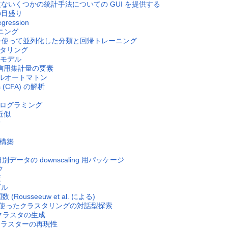
有益ないくつかの統計手法についての GUI を提供する
軸の目盛り
egression
ーニング
paces を使って並列化した分類と回帰トレーニング
スタリング
H モデル
び信用集計量の要素
次元セルオートマトン
ies (CFA) の解析
I プログラミング
近似
ク
の構築
日別データの downscaling 用パッケージ
ク
証
ブル
(Rousseeuw et al. による)
GGobi を使ったクラスタリングの対話型探索
ンダムクラスタの生成
現のクラスターの再現性