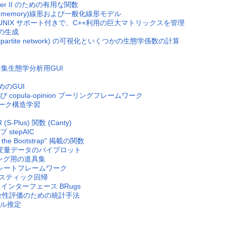
Hunter II のための有用な関数
ded memory)線形および一般化線形モデル
ーの UNIX サポート付きで、C++利用の巨大マトリックスを管理
タの生成
(bipartite network) の可視化といくつかの生態学係数の計算
性と群集生態学分析用GUI
めのGUI
n および copula-opinion プーリングフレームワーク
トワーク構造学習
-Plus) 関数 (Canty)
 stepAIC
n to the Bootstrap" 掲載の関数
多変量データのバイプロット
ッピング用の道具集
プレートフレームワーク
ロジスティック回帰
 R インターフェース BRugs
る安全性評価のための統計手法
トル推定