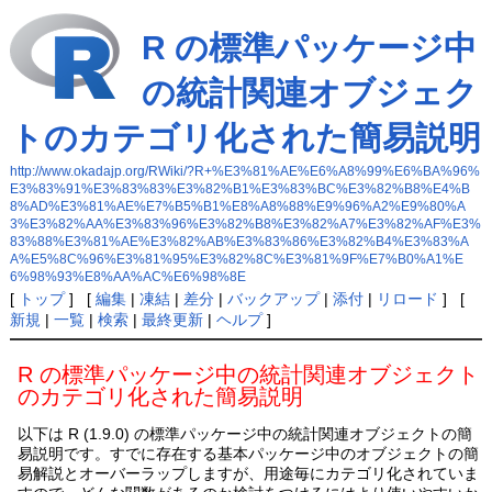
R の標準パッケージ中
の統計関連オブジェク
トのカテゴリ化された簡易説明
http://www.okadajp.org/RWiki/?R+%E3%81%AE%E6%A8%99%E6%BA%96%
E3%83%91%E3%83%83%E3%82%B1%E3%83%BC%E3%82%B8%E4%B
8%AD%E3%81%AE%E7%B5%B1%E8%A8%88%E9%96%A2%E9%80%A
3%E3%82%AA%E3%83%96%E3%82%B8%E3%82%A7%E3%82%AF%E3%
83%88%E3%81%AE%E3%82%AB%E3%83%86%E3%82%B4%E3%83%A
A%E5%8C%96%E3%81%95%E3%82%8C%E3%81%9F%E7%B0%A1%E
6%98%93%E8%AA%AC%E6%98%8E
[
トップ
] [
編集
|
凍結
|
差分
|
バックアップ
|
添付
|
リロード
] [
新規
|
一覧
|
検索
|
最終更新
|
ヘルプ
]
R の標準パッケージ中の統計関連オブジェクト
のカテゴリ化された簡易説明
以下は R (1.9.0) の標準パッケージ中の統計関連オブジェクトの簡
易説明です。すでに存在する基本パッケージ中のオブジェクトの簡
易解説とオーバーラップしますが、用途毎にカテゴリ化されていま