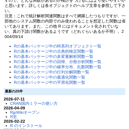
すので、どんな関数があるのか検討をつけるにはより使いやすいか
と思います。詳しくは各オブジェクトのヘルプ文章を参照して下さ
い。
注意：これで統計解析関連関数はすべて網羅したつもりですが、一
部他のシステム関数の内部でのみ使われることを想定した関数は省
いてあります。また、この他 R にはドキュメント化されていな
い、真の下請け関数があるようです（どれぐらいあるか不明）。2
004/09/14
Rの基本パッケージ中の時系列オブジェクト一覧
Rの基本パッケージ中の古典的検定関数一覧
Rの基本パッケージ中の多変量解析関数一覧
Rの基本パッケージ中の回帰、分散分析関数一覧
Rの基本パッケージ中の確率分布、乱数関数一覧
Rの基本パッケージ中の行列分解関数一覧
Rの基本パッケージ中の最適化関数一覧
Rの基本パッケージ中の平滑化関数一覧
最新の20件
2026-07-11
CRAN国内ミラーの使い方
2026-04-09
RjpWikiオープン
R史
2026-02-22
R のインストール