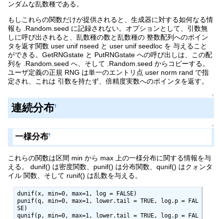
ンダムな乱数種である。
もしこれらの関数だけが提供されると、生成器に対する如何なる情
報も .Random.seed に記録されない。オプションとして、引数無
しに呼び出されると、乱数種の数と乱数種の 整数配列へのポイン
タを返す関数 user unif nseed と user unif seedloc を 与えること
ができる。GetRNGstate と PutRNGstate への呼び出しは、この配
列を .Random.seed へ、そして .Random.seed からコピーする。
ユーザ定義の正規 RNG は単一のエントリ点 user norm rand で指
定され、これは 引数を持たず、倍精度実数へのポインタを返す。
↑
連続分布
†
↑
一様分布
†
これらの関数は区間 min から max 上の一様分布に関する情報を与
える。 dunif() は密度関数、punif() は分布関数、qunif() はクォンタ
イル 関数、そして runif() は乱数を与える。
dunif(x, min=0, max=1, log = FALSE)

punif(q, min=0, max=1, lower.tail = TRUE, log.p = FAL
SE)

qunif(p, min=0, max=1, lower.tail = TRUE, log.p = FAL