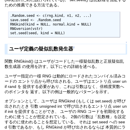
ための推薦できる方法である。
.Random.seed <- c(rng.kind, n1, n2, ...)

save.seed <- .Random.seed

RNGkind(kind = NULL, normal.kind = NULL)

RNGversion(vstr)

set.seed(seed, kind = NULL)
↑
ユーザ定義の疑似乱数発生器
†
関数 RNGkind() はユーザがコードした一様疑似乱数と正規疑似乱
数生成器 の使用を許す。以下にその詳細を述べる。
ユーザー指定の一様 RNG は動的にロードされたコンパイル済みコ
ードの エントリ点から呼び出される。ユーザはエントリ点 user un
if rand を 提供する必要があり、これは引数はなく、倍精度実数へ
のポインタを 返す。以下の例は一般的なパターンを示す。
オプションとして、ユーザは RNGkind (もしくは set.seed) が呼び
出されたとき 引数 unsigned int で呼び出されるエントリ点 user un
if init を提供することができ、 ユーザの RNG コードを初期化する
ために使うことが想定されている。 2個の引数は「乱数種」を設定
するのに使われることを想定している。 それは set.seed への see
d 引数であるか、もし RNGkind が呼び出されるならば 本質的にラ