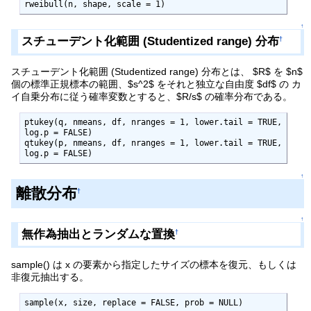
rweibull(n, shape, scale = 1)
↑
スチューデント化範囲 (Studentized range) 分布
†
スチューデント化範囲 (Studentized range) 分布とは、 $R$ を $n$
個の標準正規標本の範囲、$s^2$ をそれと独立な自由度 $df$ の カ
イ自乗分布に従う確率変数とすると、$R/s$ の確率分布である。
ptukey(q, nmeans, df, nranges = 1, lower.tail = TRUE, 
log.p = FALSE)

qtukey(p, nmeans, df, nranges = 1, lower.tail = TRUE, 
log.p = FALSE)
↑
離散分布
†
↑
無作為抽出とランダムな置換
†
sample() は x の要素から指定したサイズの標本を復元、もしくは
非復元抽出する。
sample(x, size, replace = FALSE, prob = NULL)