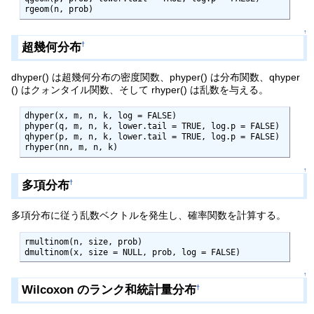
rgeom(n, prob)
↑
超幾何分布
†
dhyper() は超幾何分布の密度関数、phyper() は分布関数、qhyper
() はクォンタイル関数、そして rhyper() は乱数を与える。
dhyper(x, m, n, k, log = FALSE)

phyper(q, m, n, k, lower.tail = TRUE, log.p = FALSE)

qhyper(p, m, n, k, lower.tail = TRUE, log.p = FALSE)

rhyper(nn, m, n, k)
↑
多項分布
†
多項分布に従う乱数ベクトルを発生し、確率関数を計算する。
rmultinom(n, size, prob)

dmultinom(x, size = NULL, prob, log = FALSE)
↑
Wilcoxon のランク和統計量分布
†