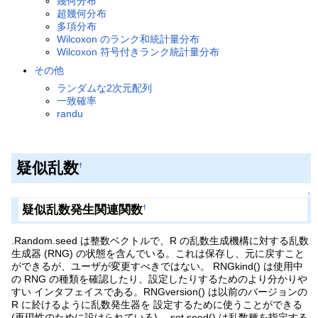
幾何分布
超幾何分布
多項分布
Wilcoxon のランク和統計量分布
Wilcoxon 符号付きランク統計量分布
その他
ランダムな2次元配列
一致確率
randu
疑似乱数
†
↑
疑似乱数発生関連関数
†
.Random.seed は整数ベクトルで、R の乱数生成機構に対する乱数
生成器 (RNG) の状態を含んでいる。これは保存し、元に戻すこと
ができるが、ユーザが変更すべきではない。 RNGkind() は使用中
の RNG の種類を確認したり、設定したりするためのより分かりや
すい インタフェイスである。RNGversion() は以前のバージョンの
R に於けるように乱数発生器を 設定するために使うことができる
(再現性のために設けられている)。 set.seed() は乱数種を指定する