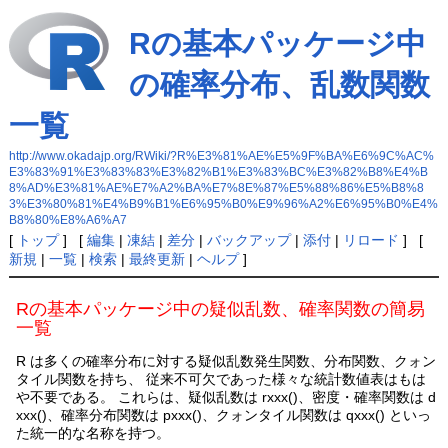
Rの基本パッケージ中
の確率分布、乱数関数
一覧
http://www.okadajp.org/RWiki/?R%E3%81%AE%E5%9F%BA%E6%9C%AC%
E3%83%91%E3%83%83%E3%82%B1%E3%83%BC%E3%82%B8%E4%B
8%AD%E3%81%AE%E7%A2%BA%E7%8E%87%E5%88%86%E5%B8%8
3%E3%80%81%E4%B9%B1%E6%95%B0%E9%96%A2%E6%95%B0%E4%
B8%80%E8%A6%A7
[
トップ
] [
編集
|
凍結
|
差分
|
バックアップ
|
添付
|
リロード
] [
新規
|
一覧
|
検索
|
最終更新
|
ヘルプ
]
Rの基本パッケージ中の疑似乱数、確率関数の簡易
一覧
R は多くの確率分布に対する疑似乱数発生関数、分布関数、クォン
タイル関数を持ち、 従来不可欠であった様々な統計数値表はもは
や不要である。 これらは、疑似乱数は rxxx()、密度・確率関数は d
xxx()、確率分布関数は pxxx()、クォンタイル関数は qxxx() といっ
た統一的な名称を持つ。