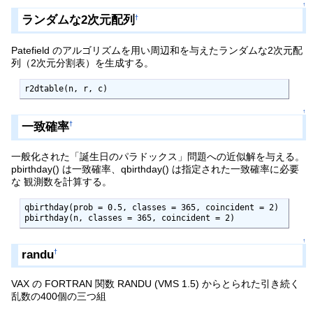
↑
ランダムな2次元配列
†
Patefield のアルゴリズムを用い周辺和を与えたランダムな2次元配
列（2次元分割表）を生成する。
r2dtable(n, r, c)
↑
一致確率
†
一般化された「誕生日のパラドックス」問題への近似解を与える。
pbirthday() は一致確率、qbirthday() は指定された一致確率に必要
な 観測数を計算する。
qbirthday(prob = 0.5, classes = 365, coincident = 2)

pbirthday(n, classes = 365, coincident = 2)
↑
randu
†
VAX の FORTRAN 関数 RANDU (VMS 1.5) からとられた引き続く
乱数の400個の三つ組