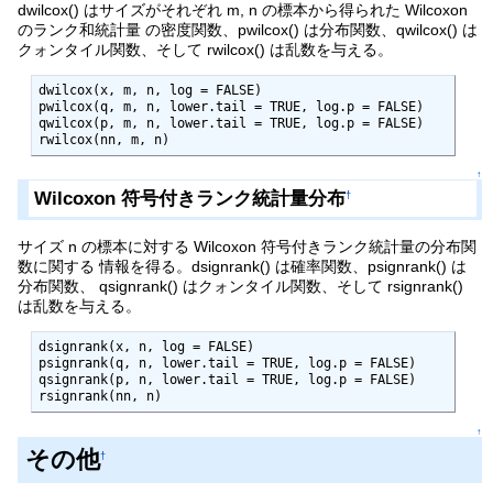
dwilcox() はサイズがそれぞれ m, n の標本から得られた Wilcoxon
のランク和統計量 の密度関数、pwilcox() は分布関数、qwilcox() は
クォンタイル関数、そして rwilcox() は乱数を与える。
dwilcox(x, m, n, log = FALSE)

pwilcox(q, m, n, lower.tail = TRUE, log.p = FALSE)

qwilcox(p, m, n, lower.tail = TRUE, log.p = FALSE)

rwilcox(nn, m, n)
↑
Wilcoxon 符号付きランク統計量分布
†
サイズ n の標本に対する Wilcoxon 符号付きランク統計量の分布関
数に関する 情報を得る。dsignrank() は確率関数、psignrank() は
分布関数、 qsignrank() はクォンタイル関数、そして rsignrank()
は乱数を与える。
dsignrank(x, n, log = FALSE)

psignrank(q, n, lower.tail = TRUE, log.p = FALSE)

qsignrank(p, n, lower.tail = TRUE, log.p = FALSE)

rsignrank(nn, n)
↑
その他
†