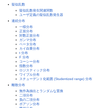
疑似乱数
疑似乱数発生関連関数
ユーザ定義の疑似乱数発生器
連続分布
一様分布
正規分布
対数正規分布
ガンマ分布
ベータ分布
カイ自乗分布
t 分布
F 分布
コーシー分布
指数分布
ロジスティック分布
ワイブル分布
スチューデント化範囲 (Studentized range) 分布
離散分布
無作為抽出とランダムな置換
二項分布
負の二項分布
ポアソン分布