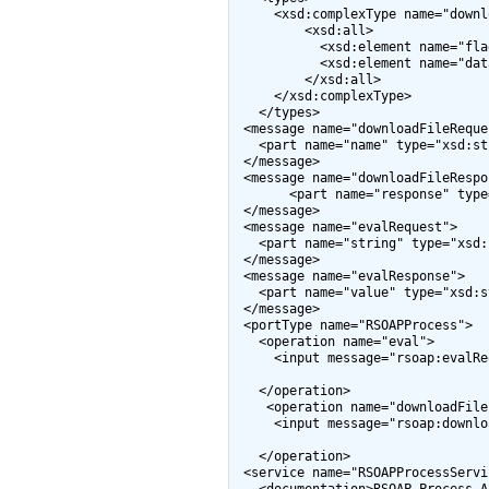
     <xsd:complexType name="downloadFileResponseType">

         <xsd:all>

           <xsd:element name="flag" type="xsd:int"/>

           <xsd:element name="data" type="xsd:string"/>

         </xsd:all>

     </xsd:complexType>

   </types>

 <message name="downloadFileRequest">

   <part name="name" type="xsd:string"/>

 </message>

 <message name="downloadFileResponse">

       <part name="response" type="rsoap:downloadFileResponseType"/>

 </message>

 <message name="evalRequest">

   <part name="string" type="xsd:string"/>

 </message>

 <message name="evalResponse">

   <part name="value" type="xsd:string"/>

 </message>

 <portType name="RSOAPProcess">

   <operation name="eval">

     <input message="rsoap:evalRequest"/> <output

                                             message="r
   </operation> 

    <operation name="downloadFile">

     <input message="rsoap:downloadFileRequest"/> <output

                                             message="rsoap:d
   </operation>

 <service name="RSOAPProcessService">

   <documentation>RSOAP Process API Service</documentation>
