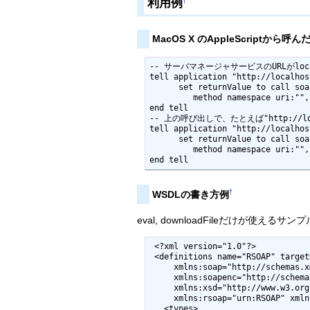
利用例
†
MacOS X のAppleScriptから呼ん
-- サーバマネージャサービスのURLがlocal
tell application "http://localhos
      set returnValue to call soap {method name:"newServer", ¬

         method namespace uri:"", parameters:"", SOAPAction:""}

end tell

-- 上の呼び出しで、たとえば"http://lo
tell application "http://localhos
      set returnValue to call soap {method name:"call", ¬

         method namespace uri:"", parameters:{|String|:"rnorm", |aNumber|:10}, SOAPAction:""}

end tell
†
WSDLの書き方例
eval, downloadFileだけが使え
 <?xml version="1.0"?>

 <definitions name="RSOAP" targetNamespace="urn:RSOAP"

     xmlns:soap="http://schemas.xmlsoap.org/wsdl/soap/" 

     xmlns:soapenc="http://schemas.xmlsoap.org/soap/encoding/" 

     xmlns:xsd="http://www.w3.org/1999/XMLSchema" 

     xmlns:rsoap="urn:RSOAP" xmlns="http://schemas.xmlsoap.org/wsdl/" >

   <types>
