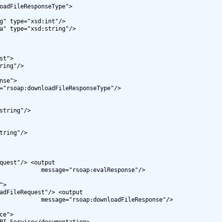
soap:evalResponse"/>

ownloadFileResponse"/>
