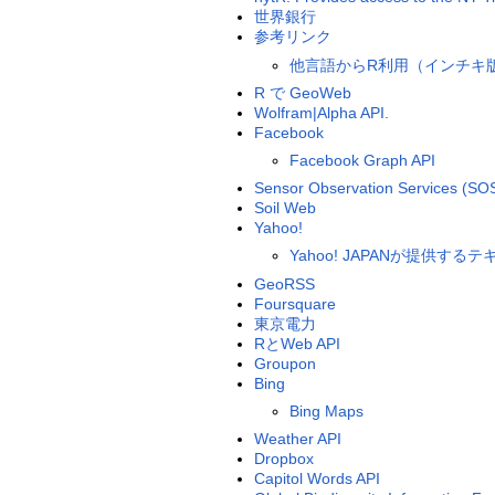
世界銀行
参考リンク
他言語からR利用（インチキ版
R で GeoWeb
Wolfram|Alpha API.
Facebook
Facebook Graph API
Sensor Observation Services (SO
Soil Web
Yahoo!
Yahoo! JAPANが提供するテ
GeoRSS
Foursquare
東京電力
RとWeb API
Groupon
Bing
Bing Maps
Weather API
Dropbox
Capitol Words API