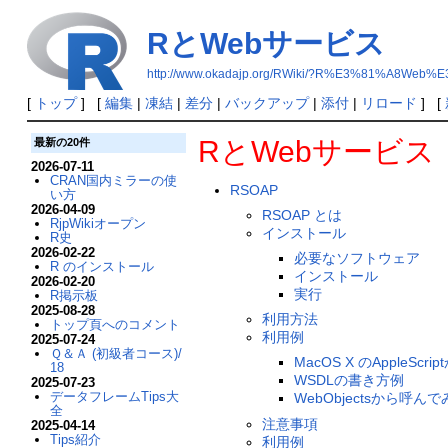
RとWebサービス
http://www.okadajp.org/RWiki/?R%E3%81%A8
[
トップ
] [
編集
|
凍結
|
差分
|
バックアップ
|
添付
|
リロード
] [
RとWebサービス
最新の20件
2026-07-11
CRAN国内ミラーの使
RSOAP
い方
2026-04-09
RSOAP とは
RjpWikiオープン
インストール
R史
2026-02-22
必要なソフトウェア
R のインストール
インストール
2026-02-20
実行
R掲示板
2025-08-28
利用方法
トップ頁へのコメント
利用例
2025-07-24
Ｑ＆Ａ (初級者コース)/
MacOS X のAppleScr
18
WSDLの書き方例
2025-07-23
データフレームTips大
WebObjectsから呼んで
全
注意事項
2025-04-14
Tips紹介
利用例