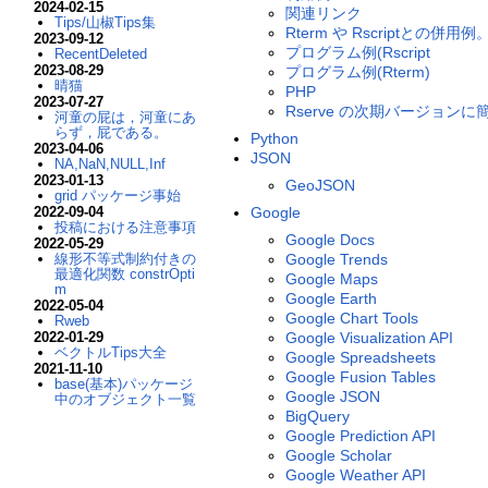
2024-02-15
関連リンク
Tips/山椒Tips集
Rterm や Rscriptとの併
2023-09-12
プログラム例(Rscript
RecentDeleted
2023-08-29
プログラム例(Rterm)
晴猫
PHP
2023-07-27
Rserve の次期バージョン
河童の屁は，河童にあ
らず，屁である。
Python
2023-04-06
JSON
NA,NaN,NULL,Inf
2023-01-13
GeoJSON
grid パッケージ事始
2022-09-04
Google
投稿における注意事項
Google Docs
2022-05-29
線形不等式制約付きの
Google Trends
最適化関数 constrOpti
Google Maps
m
Google Earth
2022-05-04
Google Chart Tools
Rweb
2022-01-29
Google Visualization API
ベクトルTips大全
Google Spreadsheets
2021-11-10
Google Fusion Tables
base(基本)パッケージ
Google JSON
中のオブジェクト一覧
BigQuery
Google Prediction API
Google Scholar
Google Weather API