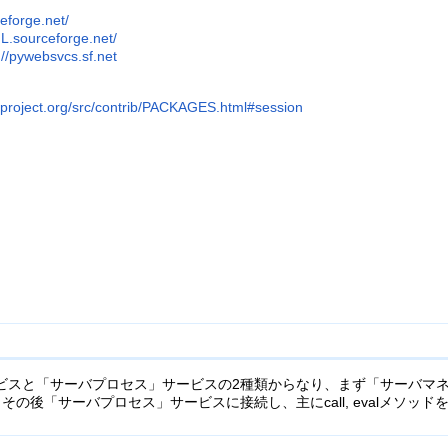
ceforge.net/
L.sourceforge.net/
://pywebsvcs.sf.net
r-project.org/src/contrib/PACKAGES.html#session
ビスと「サーバプロセス」サービスの2種類からなり、まず「サーバマネー
その後「サーバプロセス」サービスに接続し、主にcall, evalメソッ