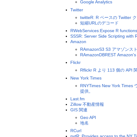
Google Analytics
Twitter
twitteR: R ベースの Twitt
短縮URLのデコード
RWebServices:Expose R functions
SSSR: Server Side Scripting with 
Amazon
RAmazonS3 S3 アマ
RAmazonDBREST Amazon'
Flickr
Rflickr R より 113 個の 
New York Times
RNYTimes New Yo
提供。
Last.fm
Zillow 不動産情報
GIS 関連
Geo API
地名
RCurl
nytR: Provides access to the NY T