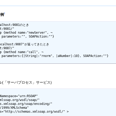
†
だ例
host:9081のとき

t:9081/"

calhost:9087"が返ってきたとき

t:9087/"

るサンプル(「サーバプロセス」サービス)