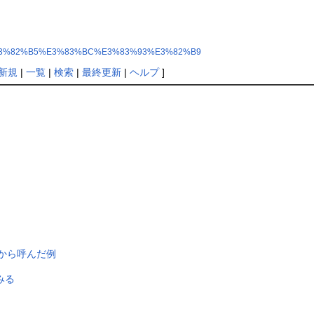
Web%E3%82%B5%E3%83%BC%E3%83%93%E3%82%B9
新規
|
一覧
|
検索
|
最終更新
|
ヘルプ
]
iptから呼んだ例
みる