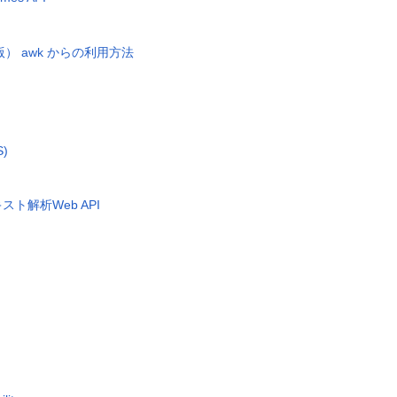
） awk からの利用方法
S)
キスト解析Web API