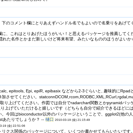
、下のコメント欄にとりあえずハンドル名でもよいので名乗りをあげて
欄に、これはとりあげたほうがいい！と思えるパッケージを推薦してくだ
は、隠れた名作とかまだ新しいけど将来有望、みたいなもののほうがよいか
 epitools, Epi, epiR, epibasix などから2-3ぐらいと, 趣味
ださい。statconnDCOM,rcom,RODBC,XML,RCurl,rgdal,
り上げてください。作図では自分でradarchart関数とかpyramidパ
ジも取り上げていただけると嬉しいです（どちらも自分で紹介できるほどには
ioconductor以外のパッケージということで、ggplot2(他の人かな？)、p
orestあたりでしょうか？ --
樋口
2010-03-19 (金) 21:15:49
3-19 (金) 22:51:06
ス関係のパッケージについて、いくつか書かせてもらいたいです。例えば、zoo