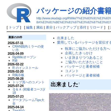
パッケージの紹介書
http://www.okadajp.org/RWiki/?%E3%83%
8A%E3%81%BE%E3%81%97%E3%82%87%E3%81
[
トップ
] [
編集
|
凍結
|
差分
|
バックアップ
|
添付
|
リロード
] [
最新の20件
出来ました
愛用しているパッケージを宣伝す
2026-07-11
CRAN国内ミラーの使
執筆にご協力いただける方へ (2
い方
企画したきっかけ
2026-04-09
RjpWikiオープン
いま決まりつつあること
R史
ご協力いただきたいこと
2026-02-22
パッケージと著者候補
R のインストール
コメント
2026-02-20
R掲示板
パッケージと著者候補
2025-08-28
トップ頁へのコメント
出来ました
†
2025-07-24
Ｑ＆Ａ (初級者コース)/
18
2025-07-23
データフレームTips大
全
2025-04-14
Tips紹介