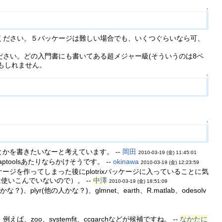
↑
ください。５パッケージは難しい場合でも、いくつぐらいなら可、
さい。どの入門書にも書いてある超メジャー級(そういうのは8ペ
もしれません。
↑
↑
的にRpadとかを書きたいなーと考えています。 --
岡田
2010-03-19 (金) 11:45:01
maptoolsあたりならかけそうです。 --
okinawa
2010-03-19 (金) 12:23:59
ッケージを作ってしまった後にplotrixパッケージに入っていることに気
使いこんでいないので）。 --
中澤
2010-03-19 (金) 18:51:09
lyr(他の人かな？)、glmnet、earth、R.matlab、odesolv
、systemfit、ccgarchなどが候補ですね。 --
なかたに