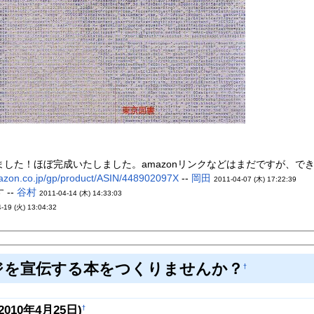
した！ほぼ完成いたしました。amazonリンクなどはまだですが、でき次
azon.co.jp/gp/product/ASIN/448902097X
--
岡田
2011-04-07 (木) 17:22:39
--
谷村
2011-04-14 (木) 14:33:03
-19 (火) 13:04:32
ジを宣伝する本をつくりませんか？
†
10年4月25日)
†