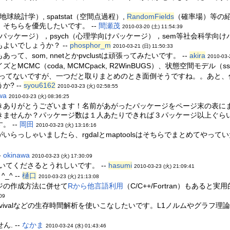
球統計学）, spatstat（空間点過程）,
RandomFields
（確率場）等の
そちらを優先したいです。 --
間瀬茂
2010-03-20 (土) 11:54:39
タ用パッケージ），psych（心理学向けパッケージ），sem等社会科学
よいでしょうか？ --
phosphor_m
2010-03-21 (日) 11:50:33
、som, nnetとかpvclustは頑張ってみたいです。 --
akira
2010-03-
MC（coda, MCMCpack, R2WinBUGS）、状態空間モデル（ssp
もに使ってないですが、一つだと取りまとめのとき面倒そうですね。。あ
? --
syou6162
2010-03-23 (火) 02:58:55
wa
2010-03-23 (火) 08:36:25
きありがとうございます！名前があがったパッケージをページ末の表に
きませんか？パッケージ数は１人あたりできれば３パッケージ以上ぐら
 --
岡田
2010-03-23 (火) 13:16:16
らっしゃいましたら、rgdalとmaptoolsはそちらでまとめてやって
-
okinawa
2010-03-23 (火) 17:30:09
てくださるとうれしいです。 --
hasumi
2010-03-23 (火) 21:09:41
^ --
樋口
2010-03-23 (火) 21:13:08
ジの作成方法に併せて
Rから他言語利用
（C/C++/Fortran）もあ
09
vivalなどの生存時間解析を使いこなしたいです。L1ノルムやグラフ理
. --
なかま
2010-03-24 (水) 01:43:46