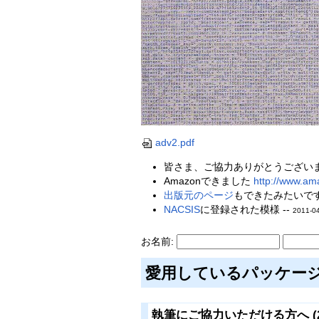
adv2.pdf
皆さま、ご協力ありがとうございま
Amazonできました
http://www.am
出版元のページ
もできたみたいです 
NACSIS
に登録された模様 --
2011-04
お名前:
愛用しているパッケー
執筆にご協力いただける方へ (20