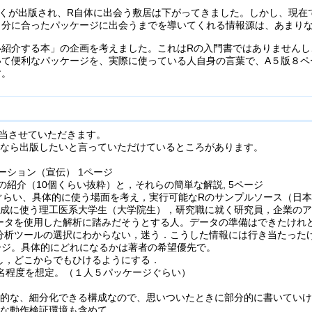
くが出版され、R自体に出会う敷居は下がってきました。しかし、現在では
自分に合ったパッケージに出会うまでを導いてくれる情報源は、あまり
い紹介する本」の企画を考えました。これはRの入門書ではありませんし
いて便利なパッケージを、実際に使っている人自身の言葉で、A５版８ペ
す。
が担当させていただきます。
容なら出版したいと言っていただけているところがあります。
ーション（宣伝） 1ページ
紹介（10個くらい抜粋）と，それらの簡単な解説, 5ページ
ぐらい、具体的に使う場面を考え，実行可能なRのサンプルソース（日本語
・作成に使う理工医系大学生（大学院生），研究職に就く研究員，企業の
ータを使用した解析に踏みだそうとする人。データの準備はできたけれ
分析ツールの選択にわからない，迷う．こうした情報には行き当たった
ケージ。具体的にどれになるかは著者の希望優先で。
し，どこからでもひけるようにする．
募集し、10名程度を想定。（１人５パッケージぐらい）
ル的な、細分化できる構成なので、思いついたときに部分的に書いていける、
うな動作検証環境も含めて。