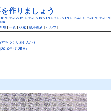
籍を作りましょう
91%E3%83%83%E3%82%B1%E3%83%BC%E3%82%B8%E3%81%AE%E7%B4%B9
%86
新規
|
一覧
|
検索
|
最終更新
|
ヘルプ
]
る本をつくりませんか？
010年4月25日)