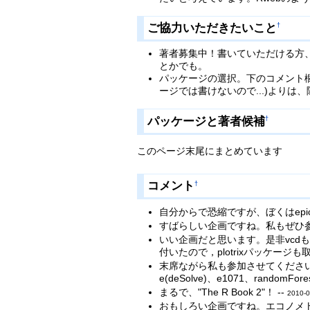
ご協力いただきたいこと
†
著者募集中！書いていただける方
とかでも。
パッケージの選択。下のコメント
ージでは書けないので...)より
パッケージと著者候補
†
このページ末尾にまとめています
コメント
†
自分からで恐縮ですが、ぼくはepicalc,
すばらしい企画ですね。私もぜひ参加させてく
いい企画だと思います。是非vcdも取
付いたので，plotrixパッケー
末席ながら私も参加させてください。今回はb
e(deSolve)、e1071、randomF
まるで、"The R Book 2"！ --
2010-0
おもしろい企画ですね。エコノメトリク