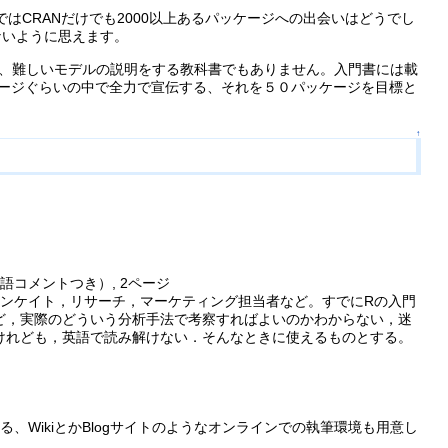
CRANだけでも2000以上あるパッケージへの出会いはどうでし
ないように思えます。
、難しいモデルの説明をする教科書でもありません。入門書には載
ージぐらいの中で全力で宣伝する、それを５０パッケージを目標と
↑
コメントつき）, 2ページ
アンケイト，リサーチ，マーケティング担当者など。すでにRの入門
ど，実際のどういう分析手法で考察すればよいのかわからない，迷
けれども，英語で読み解けない．そんなときに使えるものとする。
WikiとかBlogサイトのようなオンラインでの執筆環境も用意し