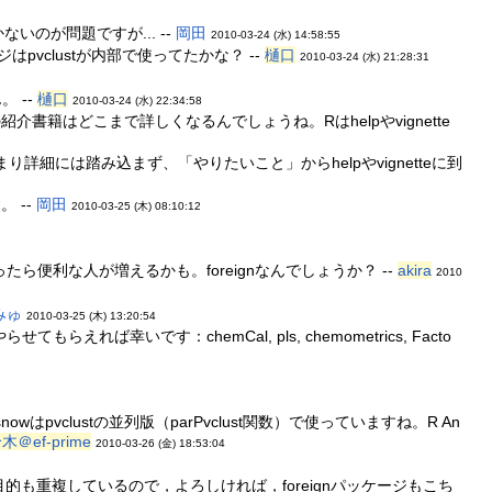
いのが問題ですが... --
岡田
2010-03-24 (水) 14:58:55
pvclustが内部で使ってたかな？ --
樋口
2010-03-24 (水) 21:28:31
 --
樋口
2010-03-24 (水) 22:34:58
介書籍はどこまで詳しくなるんでしょうね。Rはhelpやvignette
には踏み込まず、「やりたいこと」からhelpやvignetteに到
 --
岡田
2010-03-25 (木) 08:10:12
ら便利な人が増えるかも。foreignなんでしょうか？ --
akira
2010
みゅ
2010-03-25 (木) 13:20:54
です：chemCal, pls, chemometrics, Facto
vclustの並列版（parPvclust関数）で使っていますね。R An
木＠ef-prime
2010-03-26 (金) 18:53:04
能も目的も重複しているので，よろしければ，foreignパッケージもこち