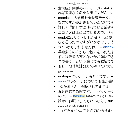
2010-03-20 (土) 01:50:12
空間統計関係のパッケージ gstat（地
れば遠慮なく名乗り出てください。
memisc（大規模社会調査デー
なのですが参加させていただいても
詳しく理解せずに使っている反省もあって
エコノメは上に出ているので、ベイズとMC
ggplot2辺りくらいしかまと
なと思ったのですがいかがでしょうか
↑いいかもしれませんね。 --
okina
早速多くの方からご協力をいただ
す。経験者の方どなたかお願いで
つつ書く、という感じでも歓迎です。
もし、地球統計分野でやりたい方がい
(火) 15:48:03
reshapeパッケージもＯＫです。 -
snow
パッケージについても誰か書い
↑なかまさん、召喚されてますよ！ ^_
五月雨式で恐縮ですが、パッケー
ので。 --
hasumi
2010-03-23 (火) 21:26:
誰かにお願いしてもいいなら，sur
2010-03-24 (水) 00:12:54
↑↑↑すみません, 当分余力がありません