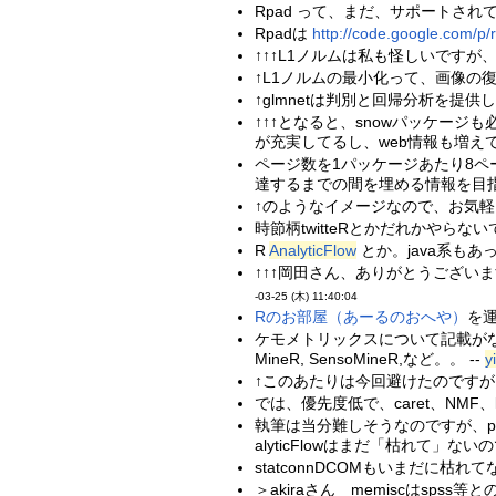
Rpad って、まだ、サポートされて
Rpadは
http://code.google.com/p/
↑↑↑L1ノルムは私も怪しいですが、私
↑L1ノルムの最小化って、画像の復
↑glmnetは判別と回帰分析を提
↑↑↑となると、snowパッケージも
が充実してるし、web情報も増えて
ページ数を1パッケージあたり8ペー
達するまでの間を埋める情報を目指
↑のようなイメージなので、お気軽
時節柄twitteRとかだれかやらない
R
AnalyticFlow
とか。java系もあ
↑↑↑岡田さん、ありがとうございま
-03-25 (木) 11:40:04
Rのお部屋（あーるのおへや）
を
ケモメトリックスについて記載がないので
MineR, SensoMineR,など。。 --
yi
↑このあたりは今回避けたのですが
では、優先度低で、caret、NMF
執筆は当分難しそうなのですが、pvc
alyticFlowはまだ「枯れて」
statconnDCOMもいまだに枯れ
＞akiraさん memiscはsp