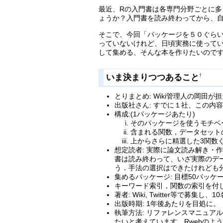
最近、Rの入門書は各専門分野ごとに多
ょうか？入門書を読み終わってから、
そこで、今回「パッケージを５０ぐら
っていないけれど、日頃実務に使って
して集める、そんな本を作りたいので
いま決まりつつあること
†
とりまとめ: Wiki管理人の岡田
出版社さん: すでに１社、この内
構成:(1パッケージあたり)
そのパッケージを使うモチベ
含まれる関数，データセットの
上からさらに精選した3関数
想定読者: 実際に論文読み解き
書は読み終わって、いざ実際のデ
う．手法の選択はできたけれども
集めるパッケージ: 目標50パッ
キーワード索引，関数の索引を付
著者: Wiki, Twitter等で
出版時期: 1年後あたりを目処に。
執筆方法: リファレンスマニュア
たいと考えています。Rwebのよ