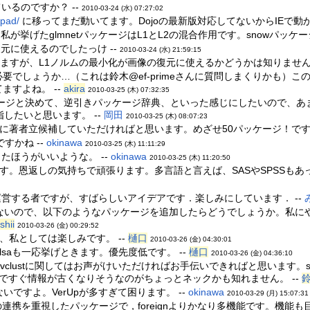
いるのですか？ --
2010-03-24 (水) 07:27:02
rpad/
に移ってまだ動いてます。Dojoの最新版対応してないからIEで動かな
が挙げたglmnetパッケージはL1とL2の混合作用です。snowパッケージは
元に使えるのでしたっけ --
2010-03-24 (水) 21:59:15
供しますが、L1ノルムの最小化が画像の復元に使えるかどうかは知りません。
必要でしょうか…（これは鈴木@ef-primeさんに質問しまくりかも）この紹
ますよね。 --
akira
2010-03-25 (木) 07:32:35
ジと決めて、逆引きパッケージ辞典、といった感じにしたいので、あまり詳細
したいと思います。 --
岡田
2010-03-25 (木) 08:07:23
に著者立候補していただければと思います。めざせ50パッケージ！です。
ですかね --
okinawa
2010-03-25 (木) 11:11:29
ったほうがいいような。 --
okinawa
2010-03-25 (木) 11:20:50
す。恩返しの気持ちで頑張ります。多言語と言えば、SASやSPSSもあった
運営する者ですが、すばらしいアイデアです．楽しみにしています． --
、以下のようなパッケージを追加したらどうでしょうか。私にやらせてもらえれば幸い
shii
2010-03-26 (金) 00:29:52
、私としては楽しみです。 --
樋口
2010-03-26 (金) 04:30:01
、lsaも一応挙げときます。優先度低です。 --
樋口
2010-03-26 (金) 04:36:10
lustに関してはお声がけいただければお手伝いできればと思います。snowはp
ないのですぐ情報が古くなりそうなのがちょっとネックかも知れません。 --
鈴
てないですよ。VerUpが多すぎて困ります。 --
okinawa
2010-03-29 (月) 15:07:31
ss等との連携を重視したパッケージで，foreignよりかなり多機能です。機