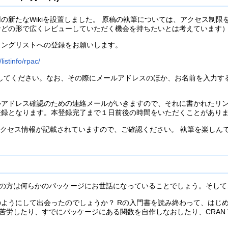
新たなWikiを設置しました。 原稿の執筆については、アクセス制限を
などの形で広くレビューしていただく機会を持ちたいとは考えています
リングリストへの登録をお願いします。
listinfo/rpac/
に登録してください。なお、その際にメールアドレスのほか、お名前を入力
。
ルアドレス確認のための連絡メールがいきますので、それに書かれたリ
登録となります。本登録完了まで１日前後の時間をいただくことがあり
のアクセス情報が記載されていますので、ご確認ください。 執筆を楽し
。
くの方は何らかのパッケージにお世話になっていることでしょう。そして
ようにして出会ったのでしょうか？ Rの入門書を読み終わって、はじめ
て苦労したり、すでにパッケージにある関数を自作しなおしたり、CRAN T