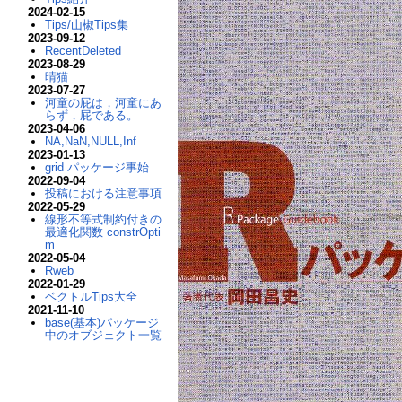
2024-02-15
Tips/山椒Tips集
2023-09-12
RecentDeleted
2023-08-29
晴猫
2023-07-27
河童の屁は，河童にあ
らず，屁である。
2023-04-06
NA,NaN,NULL,Inf
2023-01-13
grid パッケージ事始
2022-09-04
投稿における注意事項
2022-05-29
線形不等式制約付きの
最適化関数 constrOpti
m
2022-05-04
Rweb
2022-01-29
ベクトルTips大全
2021-11-10
base(基本)パッケージ
中のオブジェクト一覧