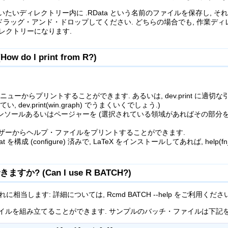
いディレクトリー内に .RData という名前のファイルを保存し, それをダ
ドラッグ・アンド・ドロップしてください. どちらの場合でも, 作業ディ
レクトリーになります.
do I print from R?)
ーからプリントすることができます. あるいは, dev.print に適切な引
ev.print(win.graph) でうまくいくでしょう.)
よって R コンソールあるいはページャーを (選択されている領域があればその
ラウザーからヘルプ・ファイルをプリントすることができます.
T.bat を構成 (configure) 済みで, LaTeX をインストールしてあれば, he
ますか? (Can I use R BATCH?)
がそれに相当します: 詳細については, Rcmd BATCH --help をご利用ください.
・ファイルを組み立てることができます. サンプルのバッチ・ファイルは下記を 