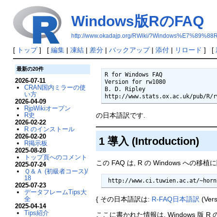
Windows版RのFAQ
http://www.okadajp.org/RWiki/?Windows%E7%89
[
トップ
] [
編集
|
凍結
|
差分
|
バックアップ
|
添付
|
リロード
] [
最新の20件
R for Windows FAQ

2026-07-11
Version for rw1080

CRAN国内ミラーの使
B. D. Ripley

い方
http://www.stats.ox.ac.uk/pub/R/r
2026-04-09
RjpWikiオープン
の日本語訳です.
R史
2026-02-22
R のインストール
2026-02-20
1 導入 (Introduction)
R掲示板
2025-08-28
トップ頁へのコメント
この FAQ は, R の Windows
2025-07-24
Ｑ＆Ａ (初級者コース)/
18
 http://www.ci.tuwien.ac.at/~hor
2025-07-23
データフレームTips大
全
{ その日本語訳は:
R-FAQ日本語訳
(Vers
2025-04-14
Tips紹介
ここに書かれた情報は, Windows 版 