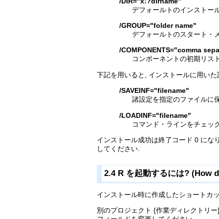
/DIR="x:?dirname"
デフォールトのインストール
/GROUP="folder name"
デフォールトのスタート・メ
/COMPONENTS="comma separa
コンポーネントの初期リストを設定します
下記を用いると, インストールに用いた
/SAVEINF="filename"
諸設定を指定のファイルに保
/LOADINF="filename"
コマンド・ラインをチェック
インストール成功は終了コード 0 になります. 不
してください.
2.4 R を起動するには? (How do I
インストール時に作成したショートカッ
別のプロジェクト {作業ディレクトリー} 