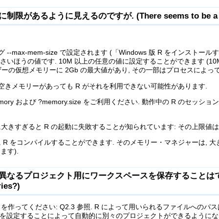
あるように見えるのですが. (There seems to be a limit o
-mem-size で設定されます (「Windows 版 R をインストールするには? (H
の小さいほうの値です. 10M 以上の任意の値に設定することができます (10M 
ーザーの仮想メモリーに 2Gb の最大値があり, その一部はプロセスによ
空きメモリーがあっても R がそれを利用できない可能性があります.
y および ?memory.size をご利用ください. 動作中の R のセッション
りに大きすぎると R の起動に失敗することが知られています: その上限値は Windows
 R をコンパイルすることができます. そのメモリー・マネジャーは,
ます).
るプロジェクト用にワークスペースを保存することはできますか? (How 
ries?)
ってください: Q2.3 参照. R によって用いられるファイルへのパス
」フィールドを設定することによって自動的に別々のプロジェクトができるようにな