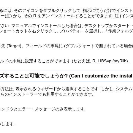
exe を用いるには. そのアイコンをダブルクリックして, 指示に従うだけでイ
注) から, その R をアンインストールすることができます. 注 (イ
. マニュアルでインストールした場合は, デスクトップかスタート・メニュー
ートカットを右クリックし, プロパティ... を選択し, 「作業フォルダ (
ク先 (Target)」フィールドの末尾に (ダブルクォートで囲まれている場
ドの末尾に設定することができます (たとえば, R_LIBS=p:/myRlib).
とは可能でしょうか? (Can I customize the installa
法は, 表示されるウィザードから選択することです. しかし, システム
らのインストーラーでも利用することができます.
ンドウとエラー・メッセージのみ表示します.
します.