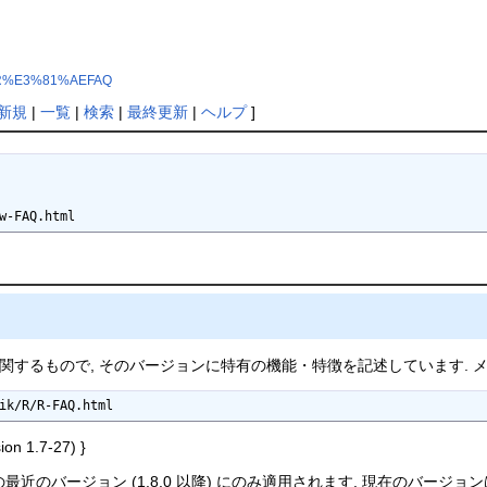
%88R%E3%81%AEFAQ
新規
|
一覧
|
検索
|
最終更新
|
ヘルプ
]
w-FAQ.html
 への移植に関するもので, そのバージョンに特有の機能・特徴を記述しています. 
nik/R/R-FAQ.html
ion 1.7-27) }
R の最近のバージョン (1.8.0 以降) にのみ適用されます. 現在のバージョ