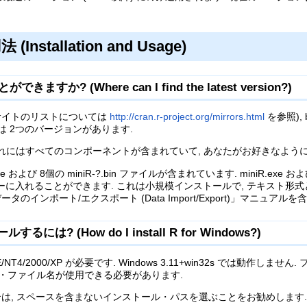
stallation and Usage)
か? (Where can I find the latest version?)
(サイトのリストについては
http://cran.r-project.org/mirrors.html
を参照), 
は 2つのバージョンがあります.
 あります. これにはすべてのコンポーネントが含まれていて, あなたがお好きな
.exe および 8個の miniR-?.bin ファイルが含まれています. miniR.exe
ピーに入れることができます. これは小規模インストールで, テキスト形式と Co
 R)」と「データのインポート/エクスポート (Data Import/Export)」マニ
するには? (How do I install R for Windows?)
/ME/NT4/2000/XP が必要です. Windows 3.11+win32s では
グ・ファイル名が使用できる必要があります.
は, スペースを含まないインストール・パスを選ぶことをお勧めします.