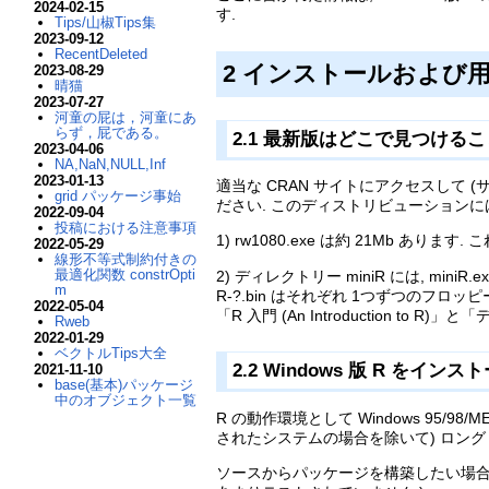
2024-02-15
す.
Tips/山椒Tips集
2023-09-12
RecentDeleted
2 インストールおよび用法 (In
2023-08-29
晴猫
2023-07-27
河童の屁は，河童にあ
らず，屁である。
2.1 最新版はどこで見つけることができます
2023-04-06
NA,NaN,NULL,Inf
2023-01-13
適当な CRAN サイトにアクセスして 
grid パッケージ事始
ださい. このディストリビューションに
2022-09-04
投稿における注意事項
1) rw1080.exe は約 21Mb
2022-05-29
線形不等式制約付きの
最適化関数 constrOpti
2) ディレクトリー miniR には, miniR
m
R-?.bin はそれぞれ 1つずつのフロッ
2022-05-04
「R 入門 (An Introduction to
Rweb
2022-01-29
ベクトルTips大全
2.2 Windows 版 R をインストール
2021-11-10
base(基本)パッケージ
中のオブジェクト一覧
R の動作環境として Windows 95/98
されたシステムの場合を除いて) ロン
ソースからパッケージを構築したい場合