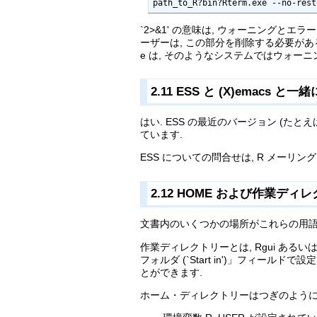
path_to_R?bin?Rterm.exe --no-rest
`2>&1' の意味は, ウォーニングとエラ
ーザーは, この部分を削除する必要があるでしょ
e は, そのようなシステムではウォー
2.11 ESS と (X)emacs と一緒
はい. ESS の最近のバージョン (たとえば
ています.
ESS についての問合せは, R メーリン
2.12 HOME および作業ディレクトリ
文書内のいくつかの場所がこれらの用語
作業ディレクトリーとは, Rgui ある
フォルダ (`Start in')」フィー
とができます.
ホーム・ディレクトリーはつぎのように