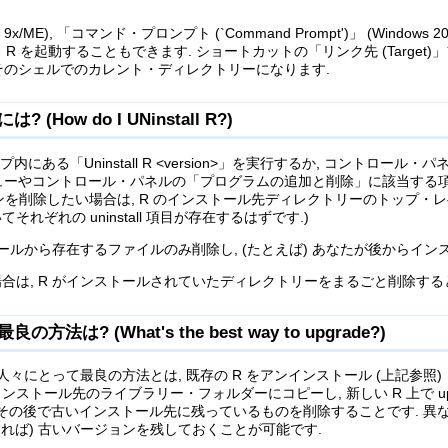
ows 9x/ME), 「コマンド・プロンプト (`Command Prompt')」 (Windows
 を起動することもできます. ショートカットの「リンク先 (Targe
 そのシェルでのカレント・ディレクトリーになります.
How do I UNinstall R?)
にある「Uninstall R <version>」を実行するか, コントロール・パネ
ニューやコントロール・パネルの「プログラムの追加と削除」に該当する項目
を削除したい場合は, R のインストール先ディレクトリーのトップ・レベルにある
ぞれの uninstall 項目が存在するはずです.)
トールから存在するファイルのみ削除し, (たとえば) あなたが後からイ
合は, R がインストールされていたディレクトリーをまるごと削除する
は? (What's the best way to upgrade?)
々にとって最良の方法とは, 既存の R をアンインストール (上記参照)
ル先のライブラリー・フォルダーにコピーし, 新しい R 上で update.pac
AN' を実行し), その後で古いインストール先に残っているものを削除すること
ければ) 古いバージョンを残しておくことが可能です.