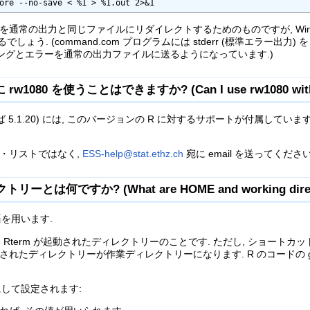
ore --no-save < %1 > %1.out 2>&1
ーを通常の出力と同じファイルにリダイレクトするためのものですが, Windows 9
う. (command.com プログラムには stderr (標準エラー出力) をリ
ニングとエラーを通常の出力ファイルに送るようになっています.)
に rw1080 を使うことはできますか? (Can I use rw1080 with 
 5.1.20) には, このバージョンの R に対するサポートが付属しています.
グ・リストではなく,
ESS-help@stat.ethz.ch
宛に email を送ってください
ーとは何ですか? (What are HOME and working direct
を用います.
いは Rterm が起動されたディレクトリーのことです. ただし, ショー
ルドで設定されたディレクトリーが作業ディレクトリーになります. R のコードの
して設定されます: