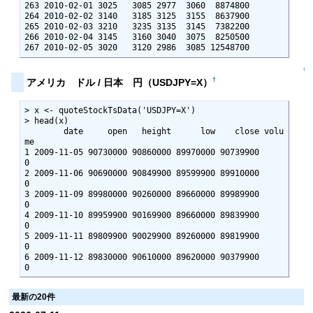
263 2010-02-01 3025   3085 2977  3060  8874800

264 2010-02-02 3140   3185 3125  3155  8637900

265 2010-02-03 3210   3235 3135  3145  7382200

266 2010-02-04 3145   3160 3040  3075  8250500

267 2010-02-05 3020   3120 2986  3085 12548700
↑
†
アメリカ ドル / 日本 円（USDJPY=X）
> x <- quoteStockTsData('USDJPY=X')

> head(x)

        date     open   height      low    close volu
me

1 2009-11-05 90730000 90860000 89970000 90739900      
0

2 2009-11-06 90690000 90849900 89599900 89910000      
0

3 2009-11-09 89980000 90260000 89660000 89989900      
0

4 2009-11-10 89959900 90169900 89660000 89839900      
0

5 2009-11-11 89809900 90029900 89260000 89819900      
0

6 2009-11-12 89830000 90610000 89620000 90379900      
0
最新の20件