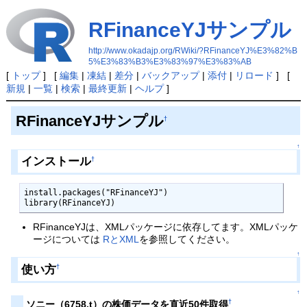
RFinanceYJサンプル
http://www.okadajp.org/RWiki/?RFinanceYJ%E3%82%B
5%E3%83%B3%E3%83%97%E3%83%AB
[
トップ
] [
編集
|
凍結
|
差分
|
バックアップ
|
添付
|
リロード
] [
新規
|
一覧
|
検索
|
最終更新
|
ヘルプ
]
RFinanceYJサンプル
†
↑
インストール
†
install.packages("RFinanceYJ")

library(RFinanceYJ)
RFinanceYJは、XMLパッケージに依存してます。XMLパッケ
ージについては
RとXML
を参照してください。
↑
使い方
†
↑
†
ソニー（6758.t）の株価データを直近50件取得