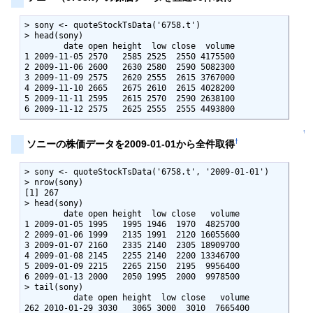
> sony <- quoteStockTsData('6758.t')

> head(sony)

        date open height  low close  volume

1 2009-11-05 2570   2585 2525  2550 4175500

2 2009-11-06 2600   2630 2580  2590 5082300

3 2009-11-09 2575   2620 2555  2615 3767000

4 2009-11-10 2665   2675 2610  2615 4028200

5 2009-11-11 2595   2615 2570  2590 2638100

6 2009-11-12 2575   2625 2555  2555 4493800
↑
†
ソニーの株価データを2009-01-01から全件取得
> sony <- quoteStockTsData('6758.t', '2009-01-01')

> nrow(sony)

[1] 267

> head(sony)

        date open height  low close   volume

1 2009-01-05 1995   1995 1946  1970  4825700

2 2009-01-06 1999   2135 1991  2120 16055600

3 2009-01-07 2160   2335 2140  2305 18909700

4 2009-01-08 2145   2255 2140  2200 13346700

5 2009-01-09 2215   2265 2150  2195  9956400

6 2009-01-13 2000   2050 1995  2000  9978500

> tail(sony)

          date open height  low close   volume

262 2010-01-29 3030   3065 3000  3010  7665400
