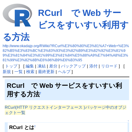
RCurl で Web サー
ビスをすいすい利用す
る方法
http://www.okadajp.org/RWiki/?RCurl%E3%80%80%E3%81%A7+Web+%E3%
82%B5%E3%83%BC%E3%83%93%E3%82%B9%E3%82%92%E3%81%9
9%E3%81%84%E3%81%99%E3%81%84%E5%88%A9%E7%94%A8%E3%
81%99%E3%82%8B%E6%96%B9%E6%B3%95
[
トップ
] [
編集
|
凍結
|
差分
|
バックアップ
|
添付
|
リロード
] [
新規
|
一覧
|
検索
|
最終更新
|
ヘルプ
]
RCurl で Web サービスをすいすい利
用する方法
†
RCurl(HTTP リクエストインターフェース )パッケージ中のオブジ
ェクト一覧
↑
RCurl とは
†