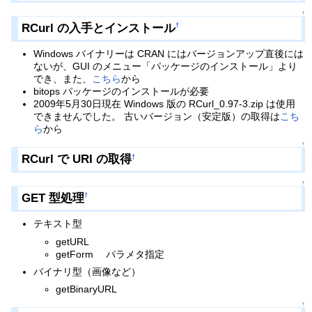
↑
RCurl の入手とインストール
†
Windows バイナリーは CRAN にはバージョンアップ直後には
ないが、GUI のメニュー「パッケージのインストール」より
でき、また、
こちら
から
bitops パッケージのインストールが必要
2009年5月30日現在 Windows 版の RCurl_0.97-3.zip は使用
できませんでした。 古いバージョン（安定版）の取得は
こち
ら
から
↑
RCurl で URI の取得
†
↑
GET 型処理
†
テキスト型
getURL
getForm パラメタ指定
バイナリ型（画像など）
getBinaryURL
↑