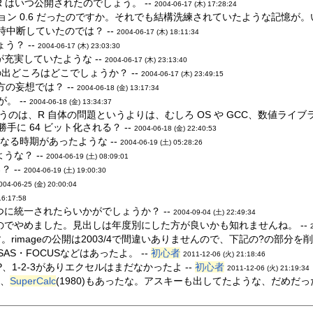
ws 版 R はいつ公開されたのでしょう。 --
2004-06-17 (木) 17:28:24
ョン 0.6 だったのですか。それでも結構洗練されていたような記憶が。
時中断していたのでは？ --
2004-06-17 (木) 18:11:34
う？ --
2004-06-17 (木) 23:03:30
充実していたような --
2004-06-17 (木) 23:13:40
噂の出どころはどこでしょうか？ --
2004-06-17 (木) 23:49:15
い方の妄想では？ --
2004-06-18 (金) 13:17:34
。 --
2004-06-18 (金) 13:34:37
いうのは、R 自体の問題というよりは、むしろ OS や GCC、数値ラ
手に 64 ビット化される？ --
2004-06-18 (金) 22:40:53
異なる時期があったような --
2004-06-19 (土) 05:28:26
うな？ --
2004-06-19 (土) 08:09:01
 --
2004-06-19 (土) 19:00:30
004-06-25 (金) 20:00:04
16:17:58
に統一されたらいかがでしょうか？ --
2004-09-04 (土) 22:49:34
でやめました。見出しは年度別にした方が良いかも知れませんね。 --
rimageの公開は2003/4で間違いありませんので、下記の?の部分を削
AS・FOCUSなどはあったよ。 --
初心者
2011-12-06 (火) 21:18:46
、1-2-3がありエクセルはまだなかったよ --
初心者
2011-12-06 (火) 21:19:34
ト、
SuperCalc
(1980)もあったな。アスキーも出してたような、だめだった