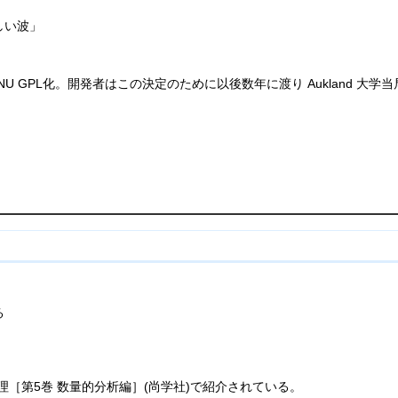
しい波」
R の GNU GPL化。開発者はこの決定のために以後数年に渡り Aukland
る
理［第5巻 数量的分析編］(尚学社)で紹介されている。