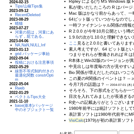
Ripley による(?) MS Windo
2024-02-15
Tips/山椒Tips集
私が使いだしたころの R はバージ
2023-09-12
Mac 版はかなり前からあって、一
RecentDeleted
64ビット版っていつからなのでしょ
2023-08-29
晴猫
一時ファイナンシャル関係の情報が
2023-07-27
R 2.0.0 が今年10月公開という
河童の屁は，河童にあ
らず，屁である。
1.9.0の次が1.10.0と理解できな
2023-04-06
ここ
見ると2.0.0と書いてありますが
NA,NaN,NULL,Inf
素人考えですが、64 ビット版と
2023-01-13
grid パッケージ事始
つまりそれらが整備されれば R は勝
2022-09-04
R本体とWin32版のバージョンが
投稿における注意事項
中見出しは年度毎の方が見やすいよ
2022-05-29
線形不等式制約付きの
Bio 関係が増えだしたのはいつごろ？
最適化関数 constrOpti
この夏のR関係のイベントは？ --
m
2
2022-05-04
今月7月の話題は？ --
2004-07-01 (木) 
Rweb
そろそろ、下の形式をどちらか一つ
2022-01-29
目次を入れてみましたが長過ぎるの
ベクトルTips大全
2021-11-10
R史への記載ありがとうございます。
base(基本)パッケージ
1980年前半には統計ソフトとしてS
中のオブジェクト一覧
表計算ソフトは1980年代前半にMP
VisiCalc
(1979)が初の表計算ソフ
お名前: