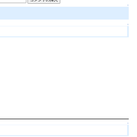
↑
↑
↑