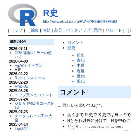
R史
http://www.okadajp.org/RWiki/?R%E5%8F%B2
[
トップ
] [
編集
|
凍結
|
差分
|
バックアップ
|
添付
|
リロード
] [
最新の20件
コメント
歴史
2026-07-11
CRAN国内ミラーの使
前史
い方
古代
2026-04-09
RjpWikiオープン
中世
R史
近世
2026-02-22
近代
R のインストール
現代
2026-02-20
R掲示板
2025-08-28
コメント
†
トップ頁へのコメント
2025-07-24
Ｑ＆Ａ (初級者コース)/
... 詳しい人書いてね(^^;
18
2025-07-23
あくまで R 史で S 史では無い
データフレームTips大
全
Rとそれ以外に分けて、Rを中心に
2025-04-14
どうぞ。 --
2004-06-17 (木) 12:09:40
Tips紹介