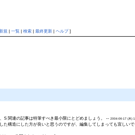
新規
|
一覧
|
検索
|
最終更新
|
ヘルプ
]
ので、S 関連の記事は特筆すべき最小限にとどめましょう。 --
2004-06-17 (木) 1
した構造にした方が良いと思うのですが、編集してしまっても宜しいでし