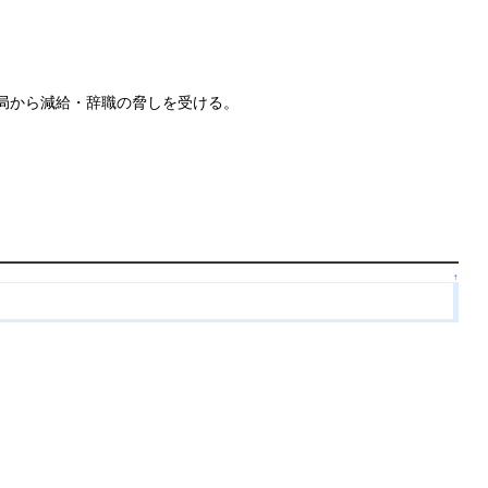
 大学当局から減給・辞職の脅しを受ける。
↑