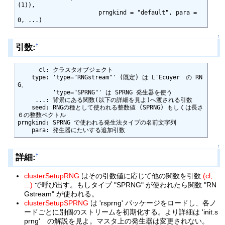
(1)),

                       prngkind = "default", para = 
0, ...) 
↑
引数:
†
      cl: クラスタオブジェクト

    type: 'type="RNGstream"' (既定) は L'Ecuyer　の RN
G、 

          'type="SPRNG"' は SPRNG 発生器を使う

     ...: 背景にある関数(以下の詳細を見よ)へ渡される引数

    seed: RNGの種として使われる整数値 (SPRNG) もしくは長さ
６の整数ベクトル

prngkind: SPRNG で使われる発生法タイプの名前文字列

    para: 発生器にたいする追加引数
↑
詳細:
†
clusterSetupRNG
はその引数値に応じて他の関数を引数
(cl,
...)
で呼び出す。もしタイプ "SPRNG" が使われたら関数 "RN
Gstream" が使われる。
clusterSetupSPRNG
は 'rsprng' パッケージをロードし、各ノ
ードごとに別個のストリームを初期化する。より詳細は 'init.s
prng' の解説を見よ。マスタ上の発生器は変更されない。