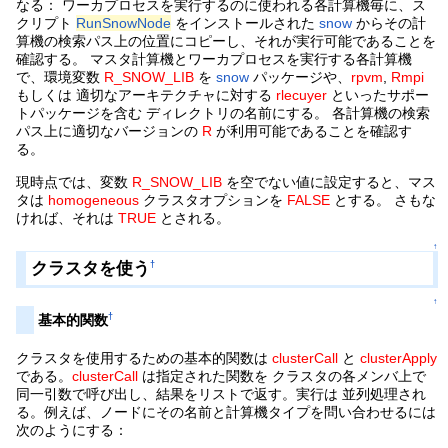
なる： ワーカプロセスを実行するのに使われる各計算機毎に、ス
クリプト
RunSnowNode
をインストールされた
snow
からその計
算機の検索パス上の位置にコピーし、それが実行可能であることを
確認する。 マスタ計算機とワーカプロセスを実行する各計算機
で、環境変数
R_SNOW_LIB
を
snow
パッケージや、
rpvm
,
Rmpi
もしくは 適切なアーキテクチャに対する
rlecuyer
といったサポー
トパッケージを含む ディレクトリの名前にする。 各計算機の検索
パス上に適切なバージョンの
R
が利用可能であることを確認す
る。
現時点では、変数
R_SNOW_LIB
を空でない値に設定すると、マス
タは
homogeneous
クラスタオプションを
FALSE
とする。 さもな
ければ、それは
TRUE
とされる。
↑
クラスタを使う
†
↑
†
基本的関数
クラスタを使用するための基本的関数は
clusterCall
と
clusterApply
である。
clusterCall
は指定された関数を クラスタの各メンバ上で
同一引数で呼び出し、結果をリストで返す。実行は 並列処理され
る。例えば、ノードにその名前と計算機タイプを問い合わせるには
次のようにする：