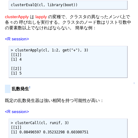
clusterEvalQ(cl, library(boot))
clusterApply
は
lapply
の変種で、クラスタの異なったメンバ上で
各々の 呼び出しを実行する。クラスタのノード数はリスト引数中
の要素数以上でなければならない。 簡単な例：
<R session>
> clusterApply(cl, 1:2, get("+"), 3)

[[1]]

[1] 4

[[2]]

[1] 5
↑
†
乱数発生
既定の乱数発生器は強い相関を持つ可能性が高い：
<R session>
> clusterCall(cl, runif, 3)

[[1]]

[1] 0.08496597 0.35232298 0.60300751
