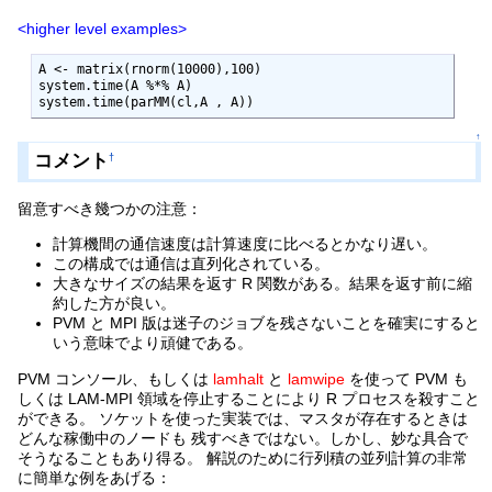
<higher level examples>
A <- matrix(rnorm(10000),100)

system.time(A %*% A)

system.time(parMM(cl,A , A))
↑
コメント
†
留意すべき幾つかの注意：
計算機間の通信速度は計算速度に比べるとかなり遅い。
この構成では通信は直列化されている。
大きなサイズの結果を返す R 関数がある。結果を返す前に縮
約した方が良い。
PVM と MPI 版は迷子のジョブを残さないことを確実にすると
いう意味でより頑健である。
PVM コンソール、もしくは
lamhalt
と
lamwipe
を使って PVM も
しくは LAM-MPI 領域を停止することにより R プロセスを殺すこと
ができる。 ソケットを使った実装では、マスタが存在するときは
どんな稼働中のノードも 残すべきではない。しかし、妙な具合で
そうなることもあり得る。 解説のために行列積の並列計算の非常
に簡単な例をあげる：