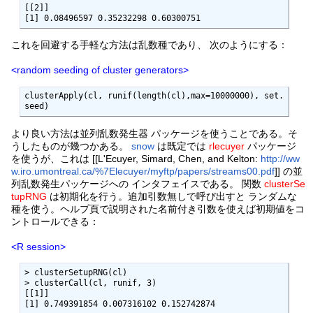
[[2]]

[1] 0.08496597 0.35232298 0.60300751
これを回避する手軽な方法は乱数種であり、 次のようにする：
<random seeding of cluster generators>
clusterApply(cl, runif(length(cl),max=10000000), set.
seed)
より良い方法は並列乱数発生器 パッケージを使うことである。そ
うしたものが幾つかある。
snow
は既定では
rlecuyer
パッケージ
を使うが、これは [[L'Ecuyer, Simard, Chen, and Kelton:
http://ww
w.iro.umontreal.ca/%7Elecuyer/myftp/papers/streams00.pdf
]] の並
列乱数発生パッケージへの インタフェイスである。 関数
clusterSe
tupRNG
は初期化を行う。追加引数無しで呼び出すと ランダムな
種を使う。ヘルプ頁で説明された名前付き引数を使えば初期値をコ
ントロールできる：
<R session>
> clusterSetupRNG(cl)

> clusterCall(cl, runif, 3)

[[1]]

[1] 0.749391854 0.007316102 0.152742874
