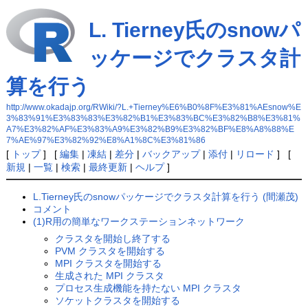
L. Tierney氏のsnowパ
ッケージでクラスタ計
算を行う
http://www.okadajp.org/RWiki/?L.+Tierney%E6%B0%8F%E3%81%AEsnow%E
3%83%91%E3%83%83%E3%82%B1%E3%83%BC%E3%82%B8%E3%81%
A7%E3%82%AF%E3%83%A9%E3%82%B9%E3%82%BF%E8%A8%88%E
7%AE%97%E3%82%92%E8%A1%8C%E3%81%86
[
トップ
] [
編集
|
凍結
|
差分
|
バックアップ
|
添付
|
リロード
] [
新規
|
一覧
|
検索
|
最終更新
|
ヘルプ
]
L.Tierney氏のsnowパッケージでクラスタ計算を行う (間瀬茂)
コメント
(1)R用の簡単なワークステーションネットワーク
クラスタを開始し終了する
PVM クラスタを開始する
MPI クラスタを開始する
生成された MPI クラスタ
プロセス生成機能を持たない MPI クラスタ
ソケットクラスタを開始する