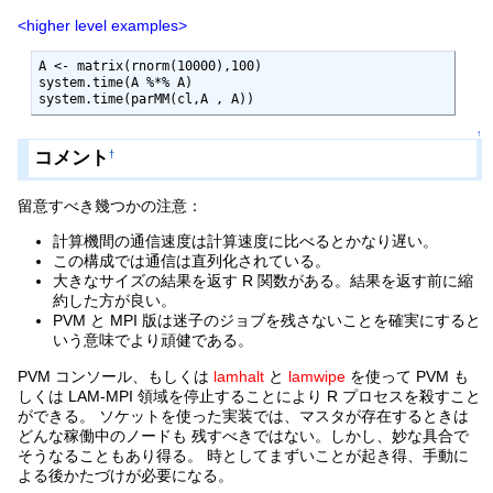
<higher level examples>
A <- matrix(rnorm(10000),100)

system.time(A %*% A)

system.time(parMM(cl,A , A))
↑
コメント
†
留意すべき幾つかの注意：
計算機間の通信速度は計算速度に比べるとかなり遅い。
この構成では通信は直列化されている。
大きなサイズの結果を返す R 関数がある。結果を返す前に縮
約した方が良い。
PVM と MPI 版は迷子のジョブを残さないことを確実にすると
いう意味でより頑健である。
PVM コンソール、もしくは
lamhalt
と
lamwipe
を使って PVM も
しくは LAM-MPI 領域を停止することにより R プロセスを殺すこと
ができる。 ソケットを使った実装では、マスタが存在するときは
どんな稼働中のノードも 残すべきではない。しかし、妙な具合で
そうなることもあり得る。 時としてまずいことが起き得、手動に
よる後かたづけが必要になる。