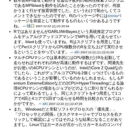
数年前MPI環境で動作する遺伝子配列の相同性検索プログラム
であるMPIblastを動作を試みたことがあったのですが、何故
かうまく行かず放置状態でした。というわけで恥かしくてコ
メントできなかったのですが、Rのパッケージ中には
snow
パ
ッケージを前提として動作するものもいくつかあるようです
ね。 --
樋口
2007-12-22 (土) 21:20:34
RではありませんがGARLI/MrBayesという系統推定プログラ
ムをデュアル/クアッドコアマシンでMPIを用いて走らせてい
ます。blastも使っていますね。Rはスクリプトを用意してお
いてPerlスクリプトからCPU個数分のRを立ち上げて実行させ
るということをやっています。 --
aki
2007-12-22 (土) 22:41:09
マルチCPUマシンでは基本的にはCPU個数だけRを起動して
走らせればそれぞれのRが高速に動作するはずです。間瀬先生
がお使いの4CPUマシンというのが、IntelのCore 2 Quadなの
でしたら、これがデュアルコアCPUを2個くっつけているもの
であるということが影響しているのかもしれません。もしもP
entium ExtremeEditionなどの2CPU+HyperThreadingによる論
理4CPUマシンの場合もジョブがどのように割り当てられるか
によって変わるでしょう。同じスクリプトを4つ用意して1コ
アで4回と4コアで1回ずつ走らせる時間を比較されてみてはい
かがですか。 --
aki
2007-12-22 (土) 22:47:28
また、Windowsだと常駐ソフトやプロセスの「優先度」、
「プロセッサとの関係」(タスクマネージャでプロセスを右ク
リックして確認)によってはそのような結果になることがあり
ますし、Linuxではカーネルが古かったりカーネルのコンパイ