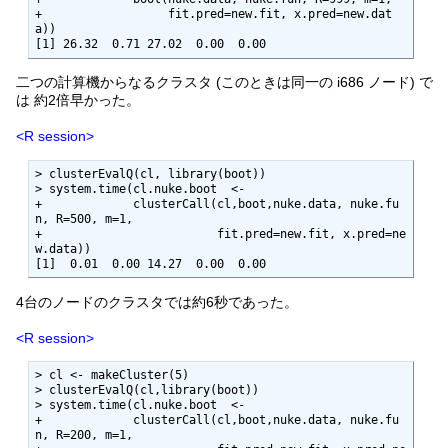
+                  fit.pred=new.fit, x.pred=new.dat
a))

[1] 26.32  0.71 27.02  0.00  0.00
二つの計算機からなるクラスタ (このときは同一の i686 ノード) で
は 約2倍早かった。
<R session>
> clusterEvalQ(cl, library(boot))

> system.time(cl.nuke.boot  <- 

+             clusterCall(cl,boot,nuke.data, nuke.fu
n, R=500, m=1,

+                         fit.pred=new.fit, x.pred=ne
w.data))

[1]  0.01  0.00 14.27  0.00  0.00
4台のノードのクラスタでは約6秒であった。
<R session>
> cl <- makeCluster(5)

> clusterEvalQ(cl,library(boot))

> system.time(cl.nuke.boot  <- 

+             clusterCall(cl,boot,nuke.data, nuke.fu
n, R=200, m=1,
