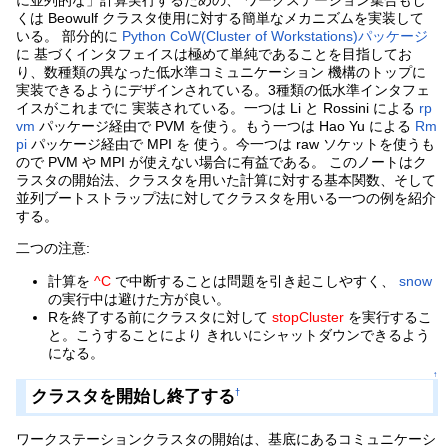
くは Beowulf クラスタ使用に対する簡単なメカニズムを実装して
いる。 部分的に
Python CoW(Cluster of Workstations)パッケージ
に 基づくインタフェイスは極めて単純であることを目指してお
り、数種類の異なった低水準コミュニケーション 機構のトップに
実装できるようにデザインされている。3種類の低水準インタフェ
イスがこれまでに 実装されている。一つは Li と Rossini による
rp
vm
パッケージ経由で PVM を使う。もう一つは Hao Yu による
Rm
pi
パッケージ経由で MPI を 使う。今一つは raw ソケットを使うも
ので PVM や MPI が使えない場合に有益である。 このノートはク
ラスタの開始法、クラスタを用いた計算に対する基本関数、そして
並列ブートストラップ法に対してクラスタを用いる一つの例を紹介
する。
二つの注意:
計算を
^C
で中断することは問題を引き起こしやすく、
snow
の実行中は避けた方が良い。
Rを終了する前にクラスタに対して
stopCluster
を実行するこ
と。こうすることにより きれいにシャットダウンできるよう
になる。
↑
クラスタを開始し終了する
†
ワークステーションクラスタの開始は、基底にあるコミュニケーシ