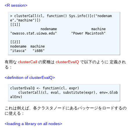
<R session>
> clusterCall(cl, function() Sys.info()[c("nodenam
e","machine")])

[[1]]

               nodename                 machine 

"owasso.stat.uiowa.edu"       "Power Macintosh" 

[[2]]

nodename  machine 

"itasca"   "i686" 
有用な
clusterCall
の変種は
clusterEvalQ
で以下のように 定義され
る：
<definition of clusterEvalQ>
clusterEvalQ <- function(cl, expr)

    clusterCall(cl, eval, substitute(expr), env=.Glob
alEnv)
これは例えば、各クラスタノードにあるパッケージをロードするの
に使える：
<loading a library on all nodes>