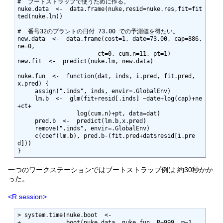
#  ブートストラップで使うために作る。

nuke.data  <-  data.frame(nuke,resid=nuke.res,fit=fit
ted(nuke.lm))

#  番号32のプラントの日付 73.00 での予測値を得たい。

new.data  <-  data.frame(cost=1, date=73.00, cap=886, 
ne=0,

                       ct=0, cum.n=11, pt=1)

new.fit  <-  predict(nuke.lm, new.data)

nuke.fun  <-  function(dat, inds, i.pred, fit.pred, 
x.pred) {

     assign(".inds", inds, envir=.GlobalEnv)

     lm.b  <-  glm(fit+resid[.inds] ~date+log(cap)+ne
+ct+

                 log(cum.n)+pt, data=dat)

     pred.b  <-  predict(lm.b,x.pred)

     remove(".inds", envir=.GlobalEnv)

     c(coef(lm.b), pred.b-(fit.pred+dat$resid[i.pre
d]))

}
一つのワークステーションではブートストラップ例は 約30秒かか
った。
<R session>
> system.time(nuke.boot  <- 

+             boot(nuke.data, nuke.fun, R=999, m=1,
