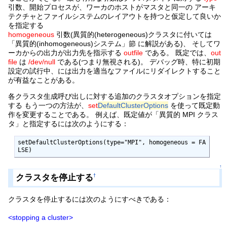
引数、開始プロセスが、ワーカのホストがマスタと同一の アーキ
テクチャとファイルシステムのレイアウトを持つと仮定して良いか
を指定する
homogeneous
引数(異質的(heterogeneous)クラスタに付いては
「異質的(inhomogeneous)システム」節 に解説がある)、 そしてワ
ーカからの出力が出力先を指示する
outfile
である。 既定では、
out
file
は
/dev/null
である(つまり無視される)。 デバッグ時、特に初期
設定の試行中、には出力を適当なファイルにリダイレクトすること
が有益なことがある。
各クラスタ生成呼び出しに対する追加のクラスタオプションを指定
する もう一つの方法が、
set
DefaultClusterOptions
を使って既定動
作を変更することである。 例えば、既定値が「異質的 MPI クラス
タ」と指定するには次のようにする：
setDefaultClusterOptions(type="MPI", homogeneous = FA
LSE)
↑
クラスタを停止する
†
クラスタを停止するには次のようにすべきである：
<stopping a cluster>