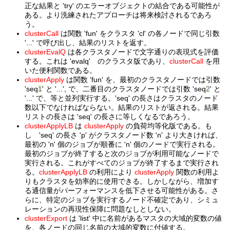
正な結果と 'try' のエラーオブジェクトの結合である可能性が
ある。より洗練されたアプローチは将来検討されるであろ
う。
clusterCall
は関数 'fun' をクラスタ 'cl' の各ノードで同じ引数
'...' で呼び出し、結果のリストを返す。
clusterEvalQ
は各クラスタノードで文字通りの表現式を評価
する。これは 'evalq' のクラスタ版であり、
clusterCall
を用
いた便利関数である。
clusterApply
は関数 'fun' を、最初のクラスタノードでは引数
'seq
1
' と '...', で、二番目のクラスタノードでは引数 'seq
2
' と
'...' で、等と並列実行する。'seq' の長さはクラスタのノード
数以下でなければならない。結果のリストが返される。結果
リストの長さは 'seq' の長さに等しくなるであろう。
clusterApplyLB
は
clusterApply
の負荷均等化版である。も
し 'seq' の長さ 'p' がクラスタノード数 'n' より大きければ、
最初の 'n' 個のジョブが順番に 'n' 個のノードで実行される。
最初のジョブが終了すると次のジョブが利用可能なノードで
実行される。これがすべてのジョブが終了するまで実行され
る。
clusterApplyLB
の利用により
clusterApply
関数の利用よ
りもクラスタを効率的に使用できる。しかしながら、増加す
る通信量がパーフォーマンスを低下させる可能性がある。さ
らに、特定のジョブを実行するノード不確定であり、シミュ
レーションの再現性保障に問題なしとしない。
clusterExport
は 'list' 中に名前があるマスタの大域的変数の値
を、各ノードの同じ名前の大域的変数に付値する。