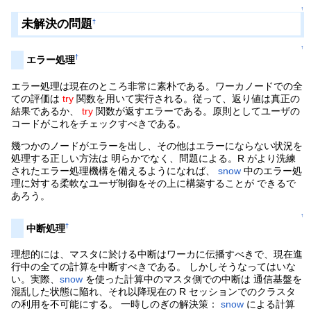
↑
未解決の問題
†
↑
†
エラー処理
エラー処理は現在のところ非常に素朴である。ワーカノードでの全
ての評価は
try
関数を用いて実行される。従って、返り値は真正の
結果であるか、
try
関数が返すエラーである。原則としてユーザの
コードがこれをチェックすべきである。
幾つかのノードがエラーを出し、その他はエラーにならない状況を
処理する正しい方法は 明らかでなく、問題による。R がより洗練
されたエラー処理機構を備えるようになれば、
snow
中のエラー処
理に対する柔軟なユーザ制御をその上に構築することが できるで
あろう。
↑
†
中断処理
理想的には、マスタに於ける中断はワーカに伝播すべきで、現在進
行中の全ての計算を中断すべきである。 しかしそうなってはいな
い。実際、
snow
を使った計算中のマスタ側での中断は 通信基盤を
混乱した状態に陥れ、それ以降現在の R セッションでのクラスタ
の利用を不可能にする。 一時しのぎの解決策：
snow
による計算