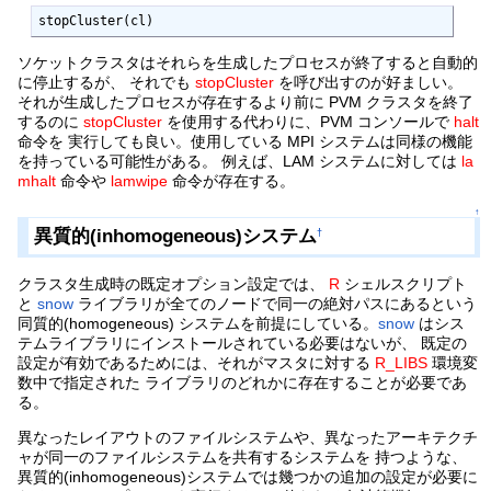
stopCluster(cl)
ソケットクラスタはそれらを生成したプロセスが終了すると自動的
に停止するが、 それでも
stopCluster
を呼び出すのが好ましい。
それが生成したプロセスが存在するより前に PVM クラスタを終了
するのに
stopCluster
を使用する代わりに、PVM コンソールで
halt
命令を 実行しても良い。使用している MPI システムは同様の機能
を持っている可能性がある。 例えば、LAM システムに対しては
la
mhalt
命令や
lamwipe
命令が存在する。
↑
異質的(inhomogeneous)システム
†
クラスタ生成時の既定オプション設定では、
R
シェルスクリプト
と
snow
ライブラリが全てのノードで同一の絶対パスにあるという
同質的(homogeneous) システムを前提にしている。
snow
はシス
テムライブラリにインストールされている必要はないが、 既定の
設定が有効であるためには、それがマスタに対する
R_LIBS
環境変
数中で指定された ライブラリのどれかに存在することが必要であ
る。
異なったレイアウトのファイルシステムや、異なったアーキテクチ
ャが同一のファイルシステムを共有するシステムを 持つような、
異質的(inhomogeneous)システムでは幾つかの追加の設定が必要に