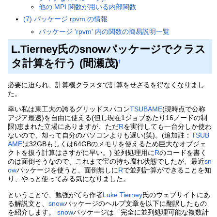
他の MPI 関数が用いる内部関数
(7) パッケージ rpvm の情報
パッケージ 'rpvm' 内の関数の簡易説明一覧
L.Tierney氏のsnowパッケージでクラス
タ計算を行う (間瀬茂)
†
必要に迫られ、計算機クラスタで計算をせざるを得なくなりまし
た。
幸い私は東工大の誇るグリッドスパコン
TSUBAME
(現時点で公称
アジア最速)を自由に使える(但し現在1ジョブあたり16ノードの制
限)恵まれた立場にありますが、ただ
R
を実行しても一台分しか使わ
ないので、却って自分のパソコンよりも遅い(笑)。(追加註：
TSUB
AME
は32GBもしくは64GBのメモリを使えるため巨大なオブジェ
クトを扱う計算はさすがに早い。) 並列処理用に
R
のコードを書く
のは面倒そうなので、これまで宝の持ち腐れ状態でしたが、最近
sn
ow
パッケージを使うと、面倒無しに
R
で並列計算ができることを知
り、やっと使ってみる気になりました。
ということで、勉強がてら作者
Luke Tierney
氏のウェブサイトにあ
る解説文と、
snow
パッケージのヘルプ文章を以下に翻訳したもの
を紹介します。
snow
パッケージは「完全に並列処理可能な複数計