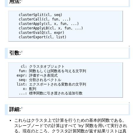
用法:
†
    clusterSplit(cl, seq)

    clusterCall(cl, fun, ...)

    clusterApply(cl, x, fun, ...)

    clusterApplyLB(cl, x, fun, ...)

    clusterEvalQ(cl, expr)

    clusterExport(cl, list)
↑
引数:
†
     cl: クラスタオブジェクト

    fun: 関数もしくは関数名を与える文字列

   expr: 評価すべき表現式

    seq: 分割されるベクトル

   list: エクスポートされる変数名の文字列

      x: 配列

    ...: 標準関数に引き渡される追加引数
↑
詳細:
†
これらはクラスタ上で計算を行うための基本的関数である。
スレーブノードでの計算はすべて 'try' 関数を用いて実行され
る。現在のところ、クラスタ計算関数が返す結果リストは真