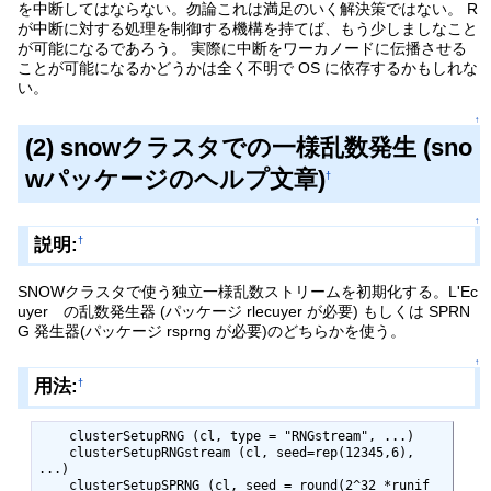
を中断してはならない。勿論これは満足のいく解決策ではない。 R
が中断に対する処理を制御する機構を持てば、もう少しましなこと
が可能になるであろう。 実際に中断をワーカノードに伝播させる
ことが可能になるかどうかは全く不明で OS に依存するかもしれな
い。
↑
(2) snowクラスタでの一様乱数発生 (sno
wパッケージのヘルプ文章)
†
↑
説明:
†
SNOWクラスタで使う独立一様乱数ストリームを初期化する。L'Ec
uyer の乱数発生器 (パッケージ rlecuyer が必要) もしくは SPRN
G 発生器(パッケージ rsprng が必要)のどちらかを使う。
↑
用法:
†
    clusterSetupRNG (cl, type = "RNGstream", ...)

    clusterSetupRNGstream (cl, seed=rep(12345,6), 
...)

    clusterSetupSPRNG (cl, seed = round(2^32 *runif