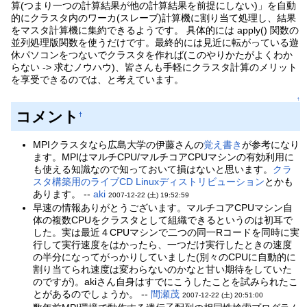
算(つまり一つの計算結果が他の計算結果を前提にしない)」を自動
的にクラスタ内のワーカ(スレーブ)計算機に割り当て処理し、結果
をマスタ計算機に集約できるようです。 具体的には apply() 関数の
並列処理版関数を使うだけです。最終的には見近に転がっている遊
休パソコンをつないでクラスタを作れば(このやりかたがよくわか
らない -> 求むノウハウ)、皆さんも手軽にクラスタ計算のメリット
を享受できるのでは、と考えています。
↑
コメント
†
MPIクラスタなら広島大学の伊藤さんの
覚え書き
が参考になり
ます。MPIはマルチCPU/マルチコアCPUマシンの有効利用に
も使える知識なので知っておいて損はないと思います。
クラ
スタ構築用のライブCD Linuxディストリビューション
とかも
あります。 --
aki
2007-12-22 (土) 19:52:59
早速の情報ありがとうございます。マルチコアCPUマシン自
体の複数CPUをクラスタとして組織できるというのは初耳で
した。実は最近４CPUマシンで二つの同一Rコードを同時に実
行して実行速度をはかったら、一つだけ実行したときの速度
の半分になってがっかりしていました(別々のCPUに自動的に
割り当てられ速度は変わらないのかなと甘い期待をしていた
のですが)。akiさん自身はすでにこうしたことを試みられたこ
とがあるのでしょうか。 --
間瀬茂
2007-12-22 (土) 20:51:00