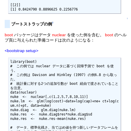
[[2]]

[1] 0.8424790 0.8896625 0.2256776
↑
†
ブートストラップの例
boot
パッケージはデータ
nuclear
を使った例を含む。
boot
のヘル
プ頁に与えられた準備コードは次のようになる：
<bootstrap setup>
library(boot)

#  この例では nuclear データに基づく回帰予測で boot を使
う。

#  この例は Davison and Hinkley (1997) の例6.8 から取っ
た。

#  統計量に対する2つの追加引数が boot 経由で渡されていること
を注意。

data(nuclear)

nuke  <-  nuclear[,c(1,2,5,7,8,10,11)]

nuke.lm  <-  glm(log(cost)~date+log(cap)+ne+ ct+log(c
um.n)+pt, data=nuke)

nuke.diag  <-  glm.diag(nuke.lm)

nuke.res  <-  nuke.diag$res*nuke.diag$sd

nuke.res  <-  nuke.res-mean(nuke.res)

#  データ、標準化残さ、当てはめ値を持つ新しいデータフレームを
