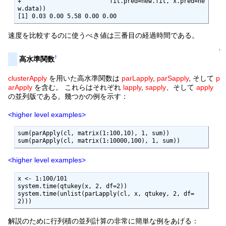
+                         fit.pred=new.fit, x.pred=ne
w.data))

[1] 0.03 0.00 5.58 0.00 0.00
速度を比較するのに使うべき値は三番目の経過時間である。
↑
†
高水準関数
clusterApply
を用いた高水準関数は
parLapply
,
parSapply
, そして
p
arApply
を含む。 これらはそれぞれ
lapply
,
sapply
、そして
apply
の並列版である。幾つかの例を示す：
<higher level examples>
sum(parApply(cl, matrix(1:100,10), 1, sum))

sum(parApply(cl, matrix(1:10000,100), 1, sum))
<higher level examples>
x <- 1:100/101

system.time(qtukey(x, 2, df=2))

system.time(unlist(parLapply(cl, x, qtukey, 2, df=
2)))
解説のために行列積の並列計算の非常に簡単な例をあげる：