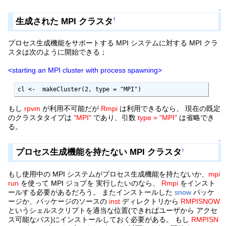
↑
生成された MPI クラスタ
†
プロセス生成機能をサポートする MPI システムに対する MPI クラ
スタは次のように開始できる；
<starting an MPI cluster with process spawning>
cl <-  makeCluster(2, type = "MPI")
もし
rpvm
が利用不可能だが
Rmpi
は利用できるなら、 現在の既定
のクラスタタイプは
"MPI"
であり、引数
type = "MPI"
は省略でき
る。
↑
プロセス生成機能を持たない MPI クラスタ
†
もし使用中の MPI システムがプロセス生成機能を持たないか、
mpi
run
を使って MPI ジョブを 実行したいのなら、
Rmpi
をインスト
ールする必要があるだろう。 またインストールした
snow
パッケ
ージか、パッケージのソースの
inst
ディレクトリから
RMPISNOW
というシェルスクリプトを適当な位置(できればユーザから アクセ
ス可能なパス)にインストールしておく必要がある。 もし
RMPISN