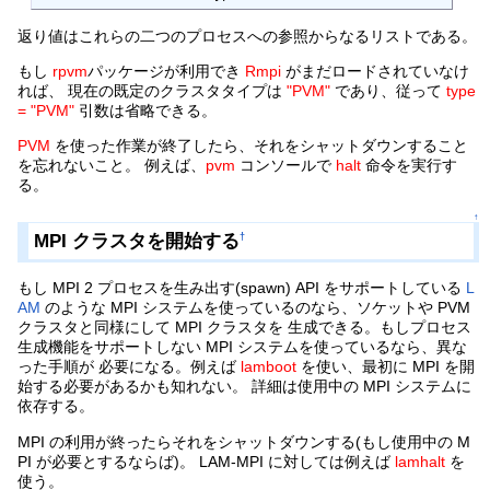
返り値はこれらの二つのプロセスへの参照からなるリストである。
もし
rpvm
パッケージが利用でき
Rmpi
がまだロードされていなけ
れば、 現在の既定のクラスタタイプは
"PVM"
であり、従って
type
= "PVM"
引数は省略できる。
PVM
を使った作業が終了したら、それをシャットダウンすること
を忘れないこと。 例えば、
pvm
コンソールで
halt
命令を実行す
る。
↑
MPI クラスタを開始する
†
もし MPI 2 プロセスを生み出す(spawn) API をサポートしている
L
AM
のような MPI システムを使っているのなら、ソケットや PVM
クラスタと同様にして MPI クラスタを 生成できる。もしプロセス
生成機能をサポートしない MPI システムを使っているなら、異な
った手順が 必要になる。例えば
lamboot
を使い、最初に MPI を開
始する必要があるかも知れない。 詳細は使用中の MPI システムに
依存する。
MPI の利用が終ったらそれをシャットダウンする(もし使用中の M
PI が必要とするならば)。 LAM-MPI に対しては例えば
lamhalt
を
使う。