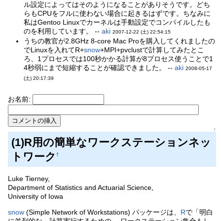
ル設定によってはそのようになることがありそうです。どち
らもCPUをフルに使わない場合に起きるはずです。ちなみに
私はGentoo Linuxでカーネルは手動設定でコンパイルしたも
のを利用しています。 --
aki
2007-12-22 (土) 22:54:15
うちの教官が2.8GHz 8-core Mac Proを購入してくれましたの
でLinuxを入れてR+
snow
+MPI+pvclustで計算してみたとこ
ろ、1プロセスでは100秒かかる計算が8プロセス使うことで1
4秒弱にまで短縮することが確認できました。 --
aki
2008-05-17
(土) 20:17:39
お名前:
↑
(1)R用の簡単なワークステーションネッ
トワーク
†
Luke Tierney,
Department of Statistics and Actuarial Science,
University of Iowa
snow
(Simple Network of Workstations) パッケージは、
R
で「明白
に並列的な」計算実行するための、 ワークステーション集合もし