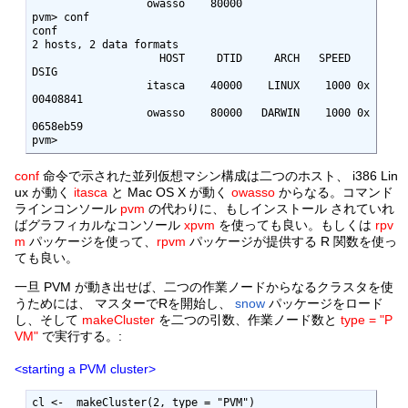
                  owasso    80000

pvm> conf

conf

2 hosts, 2 data formats

                    HOST     DTID     ARCH   SPEED       
DSIG

                  itasca    40000    LINUX    1000 0x
00408841

                  owasso    80000   DARWIN    1000 0x
0658eb59

pvm> 
conf
命令で示された並列仮想マシン構成は二つのホスト、 i386 Lin
ux が動く
itasca
と Mac OS X が動く
owasso
からなる。コマンド
ラインコンソール
pvm
の代わりに、もしインストール されていれ
ばグラフィカルなコンソール
xpvm
を使っても良い。もしくは
rpv
m
パッケージを使って、
rpvm
パッケージが提供する R 関数を使っ
ても良い。
一旦 PVM が動き出せば、二つの作業ノードからなるクラスタを使
うためには、 マスターでRを開始し、
snow
パッケージをロード
し、そして
makeCluster
を二つの引数、作業ノード数と
type = "P
VM"
で実行する。:
<starting a PVM cluster>
cl <-  makeCluster(2, type = "PVM")