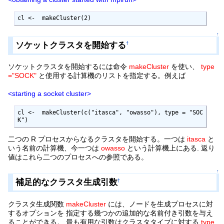
cl <-  makeCluster(2)
↑
ソケットクラスタを開始する
†
ソケットクラスタを開始するには命令
makeCluster
を使い、
type
="SOCK"
と使用する計算機のリストを指定する。例えば
<starting a socket cluster>
cl <-  makeCluster(c("itasca", "owasso"), type = "SOC
K")
二つの R プロセスからなるクラスタを開始する。一つは
itasca
と
いう名前の計算機、今一つは
owasso
という計算機上にある. 返り
値はこれら二つのプロセスへの参照である。
↑
補足的なクラスタ生成引数
†
クラスタ生成関数
makeCluster
には、ノードを生成プロセスに対
するオプションを 指定する幾つかの追加的な名前付き引数を与え
ることができる。 最も有用な引数はクラスタタイプに対する
type