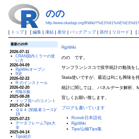
のの
http://www.okadajp.org/RWiki/?%E3%81%AE%E3%8
[
トップ
] [
編集
|
凍結
|
差分
|
バックアップ
|
添付
|
リロード
] [
最新の20件
RjpWiki
2026-07-11
CRAN国内ミラーの使
のの です。
い方
2026-04-09
サンフランシスコで疫学統計の勉強を
RjpWikiオープン
R史
Stata使いですが、最近はRにも興味を
2026-02-22
R のインストール
2026-02-20
統計に関しては、 パネルデータ解析、Mi
R掲示板
2025-08-28
宜しくお願い致します。
トップ頁へのコメント
2025-07-24
ブログも書いています
Ｑ＆Ａ (初級者コース)/
18
Rcmdr日本語化
2025-07-23
データフレームTips大
RjpWiki
全
Tips/山椒Tips集
2025-04-14
Tips紹介