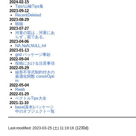
2024-02-15
Tips/山椒Tips集
2023-09-12
RecentDeleted
2023-08-29
晴猫
2023-07-27
河童の屁は，河童にあ
らず，屁である。
2023-04-06
NA,NaN,NULL,Inf
2023-01-13
grid パッケージ事始
2022-09-04
投稿における注意事項
2022-05-29
線形不等式制約付きの
最適化関数 constrOpti
m
2022-05-04
Rweb
2022-01-29
ベクトルTips大全
2021-11-10
base(基本)パッケージ
中のオブジェクト一覧
(1230d)
Last-modified: 2023-03-25 (土) 11:19:16