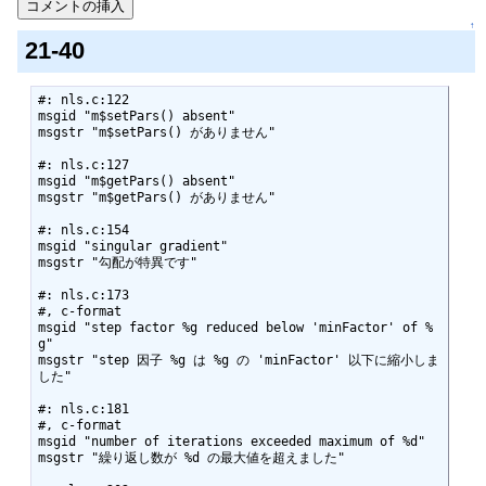
↑
21-40
#: nls.c:122

msgid "m$setPars() absent"

msgstr "m$setPars() がありません"

#: nls.c:127

msgid "m$getPars() absent"

msgstr "m$getPars() がありません"

#: nls.c:154

msgid "singular gradient"

msgstr "勾配が特異です"

#: nls.c:173

#, c-format

msgid "step factor %g reduced below 'minFactor' of %
g"

msgstr "step 因子 %g は %g の 'minFactor' 以下に縮小しま
した"

#: nls.c:181

#, c-format

msgid "number of iterations exceeded maximum of %d"

msgstr "繰り返し数が %d の最大値を超えました"
