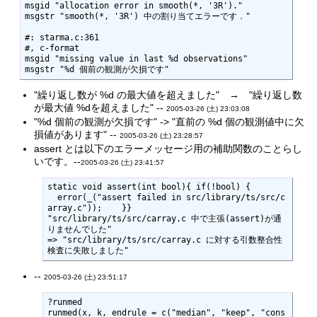
msgid "allocation error in smooth(*, '3R')."

msgstr "smooth(*, '3R') 中の割り当てエラーです．"

#: starma.c:361

#, c-format

msgid "missing value in last %d observations"

msgstr "%d 個前の観測が欠損です"
"繰り返し数が %d の最大値を超えました" → "繰り返し数
が最大値 %dを超えました" --
2005-03-26 (土) 23:03:08
"%d 個前の観測が欠損です" -> "直前の %d 個の観測値中に欠
損値があります" --
2005-03-26 (土) 23:28:57
assert とは以下のエラーメッセージ用の補助関数のことらし
いです。--
2005-03-26 (土) 23:41:57
static void assert(int bool){ if(!bool) { 

  error(_("assert failed in src/library/ts/src/c
array.c"));    }} 

"src/library/ts/src/carray.c 中で主張(assert)が通
りませんでした"

=> "src/library/ts/src/carray.c に対する引数整合性
検査に失敗しました"
--
2005-03-26 (土) 23:51:17
?runmed

runmed(x, k, endrule = c("median", "keep", "cons