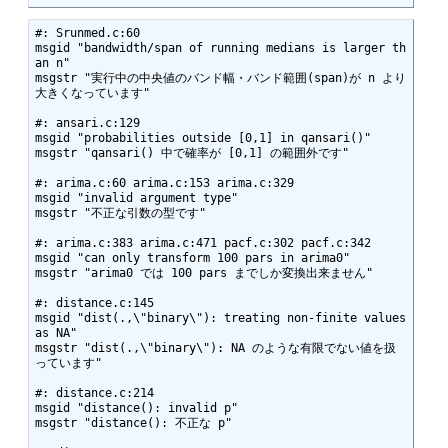
#: Srunmed.c:60

msgid "bandwidth/span of running medians is larger th
an n"

msgstr "実行中の中央値のバンド幅・バンド範囲(span)が n より
大きくなっています"

#: ansari.c:129

msgid "probabilities outside [0,1] in qansari()"

msgstr "qansari() 中で確率が [0,1] の範囲外です"

#: arima.c:60 arima.c:153 arima.c:329

msgid "invalid argument type"

msgstr "不正な引数の型です"

#: arima.c:383 arima.c:471 pacf.c:302 pacf.c:342

msgid "can only transform 100 pars in arima0"

msgstr "arima0 では 100 pars までしか変換出来ません"

#: distance.c:145

msgid "dist(.,\"binary\"): treating non-finite values 
as NA"

msgstr "dist(.,\"binary\"): NA のような有限でない値を扱
っています"

#: distance.c:214

msgid "distance(): invalid p"

msgstr "distance(): 不正な p"
