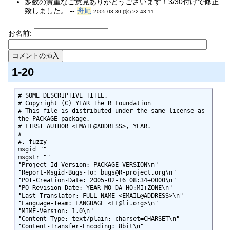
多数の貴重なご意見ありがとうございます！3/30付けで修正
致しました。 --
舟尾
2005-03-30 (水) 22:43:11
お名前:
1-20
# SOME DESCRIPTIVE TITLE.

# Copyright (C) YEAR The R Foundation

# This file is distributed under the same license as 
the PACKAGE package.

# FIRST AUTHOR <EMAIL@ADDRESS>, YEAR.

#

#, fuzzy

msgid ""

msgstr ""

"Project-Id-Version: PACKAGE VERSION\n"

"Report-Msgid-Bugs-To: bugs@R-project.org\n"

"POT-Creation-Date: 2005-02-16 08:34+0000\n"

"PO-Revision-Date: YEAR-MO-DA HO:MI+ZONE\n"

"Last-Translator: FULL NAME <EMAIL@ADDRESS>\n"

"Language-Team: LANGUAGE <LL@li.org>\n"

"MIME-Version: 1.0\n"

"Content-Type: text/plain; charset=CHARSET\n"

"Content-Transfer-Encoding: 8bit\n"