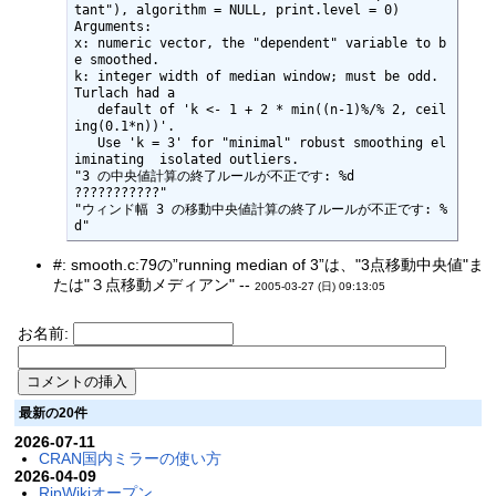
tant"), algorithm = NULL, print.level = 0)

Arguments:       

x: numeric vector, the "dependent" variable to b
e smoothed.       

k: integer width of median window; must be odd.  
Turlach had a

   default of 'k <- 1 + 2 * min((n-1)%/% 2, ceil
ing(0.1*n))'. 

   Use 'k = 3' for "minimal" robust smoothing el
iminating  isolated outliers. 

"3 の中央値計算の終了ルールが不正です: %d   
???????????"

"ウィンド幅 3 の移動中央値計算の終了ルールが不正です: %
d"
#: smooth.c:79の”running median of 3”は、"3点移動中央値"ま
たは"３点移動メディアン" --
2005-03-27 (日) 09:13:05
お名前:
最新の20件
2026-07-11
CRAN国内ミラーの使い方
2026-04-09
RjpWikiオープン