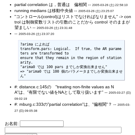
partial correlation は，普通は 偏相関 --
2005-03-26 (土) 22:58:10
running medians は移動中央値 --
2005-03-26 (土) 23:25:07
"コントロール(control)はリストでなければなりません" -> con
trol は制御変数リストの引数のことだから control そのままが
望ましい --
2005-03-26 (土) 23:31:48
--
2005-03-26 (土) 23:37:20
?arima によれば

transform.pars: Logical.  If true, the AR parame
ters are transformed to

ensure that they remain in the region of station
arity.  

"arima0 では 100 pars までしか変換出来ません"

=> "arima0 では 100 個のパラメータまでしか変換出来ませ
ん"
#: distance.c:145の "treating non-finite values as N
A"は、”有限でない値をNAとして取り扱います” --
2005-03-27 (日)
09:02:19
#: mburg.c:333の"partial correlation"は、"偏相関"？ --
2005-03-
27 (日) 09:05:38
お名前: