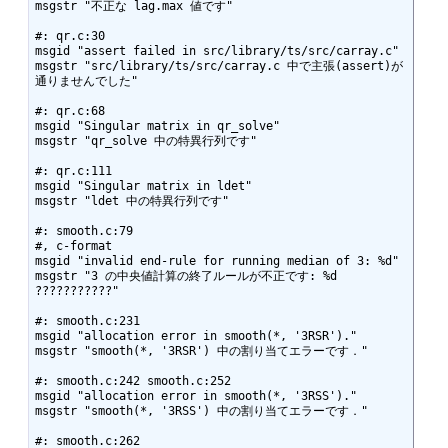
msgstr "不正な lag.max 値です"

#: qr.c:30

msgid "assert failed in src/library/ts/src/carray.c"

msgstr "src/library/ts/src/carray.c 中で主張(assert)が
通りませんでした"

#: qr.c:68

msgid "Singular matrix in qr_solve"

msgstr "qr_solve 中の特異行列です"

#: qr.c:111

msgid "Singular matrix in ldet"

msgstr "ldet 中の特異行列です"

#: smooth.c:79

#, c-format

msgid "invalid end-rule for running median of 3: %d"

msgstr "3 の中央値計算の終了ルールが不正です: %d   
???????????"

#: smooth.c:231

msgid "allocation error in smooth(*, '3RSR')."

msgstr "smooth(*, '3RSR') 中の割り当てエラーです．"

#: smooth.c:242 smooth.c:252

msgid "allocation error in smooth(*, '3RSS')."

msgstr "smooth(*, '3RSS') 中の割り当てエラーです．"

#: smooth.c:262
