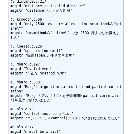
#: distance.c:217

msgid "distance(): invalid distance"

msgstr "distance(): 不正な距離"

#: ksmooth.c:66

msgid "only 2500 rows are allowed for sm.method=\"spl
ine\""

msgstr "sm.method=\"spline\" では 2500 行までしか扱えま
せん"

#: loessc.c:226

msgid "span is too small"

msgstr "範囲(span)が小さすぎます"

#: mburg.c:197

msgid "Invalid vmethod"

msgstr "不正な vmethod です"

#: mburg.c:333

msgid "Burg's algorithm failed to find partial correl
ation"

msgstr "Burg のアルゴリズムが分割相関(partial correlatio
n)を見つけ損ないました" 

#: nls.c:75

msgid "control must be a list"

msgstr "コントロール(control)はリストでなければなりません"

#: nls.c:77

msgid "m must be a list"
