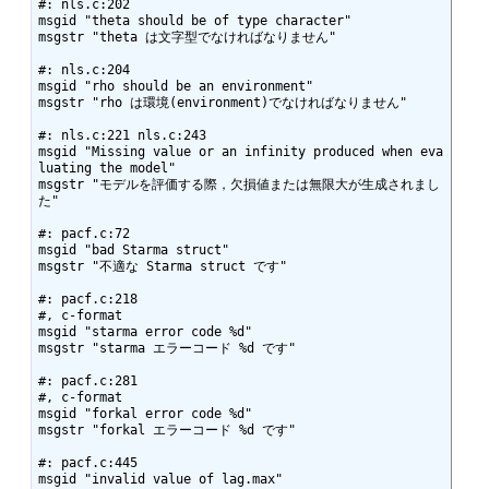
#: nls.c:202

msgid "theta should be of type character"

msgstr "theta は文字型でなければなりません"

#: nls.c:204

msgid "rho should be an environment"

msgstr "rho は環境(environment)でなければなりません"

#: nls.c:221 nls.c:243

msgid "Missing value or an infinity produced when eva
luating the model"

msgstr "モデルを評価する際，欠損値または無限大が生成されまし
た"

#: pacf.c:72

msgid "bad Starma struct"

msgstr "不適な Starma struct です"

#: pacf.c:218

#, c-format

msgid "starma error code %d"

msgstr "starma エラーコード %d です"

#: pacf.c:281

#, c-format

msgid "forkal error code %d"

msgstr "forkal エラーコード %d です"

#: pacf.c:445

msgid "invalid value of lag.max"
