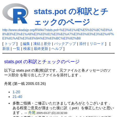
stats.pot の和訳とチ
ェックのページ
http://www.okadajp.org/RWiki/?stats.pot+%E3%81%AE%E5%92%8C%E8%A
8%B3%E3%81%A8%E3%83%81%E3%82%A7%E3%83%83%E3%82%AF%
E3%81%AE%E3%83%9A%E3%83%BC%E3%82%B8
[
トップ
] [
編集
|
凍結
|
差分
|
バックアップ
|
添付
|
リロード
] [
新規
|
一覧
|
検索
|
最終更新
|
ヘルプ
]
stats.pot の和訳とチェックのページ
以下は stats.pot の素(粗)訳です。元ファイルと各メッセージのソ
ース部分 を取り出したファイルを添付します．
舟尾 (第一稿 2005.03.26)
1-20
21-40
多数ご指摘・ご修正いただきましてあろがとうございます．
ある程度ご意見が溜まった後に訳（.pot）を修正したいと思い
ます． --
舟尾
2005-03-27 (日) 23:32:00