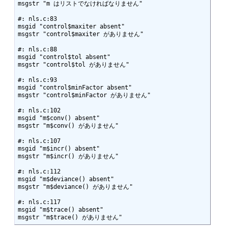
msgstr "m はリストでなければなりません"

#: nls.c:83

msgid "control$maxiter absent"

msgstr "control$maxiter がありません"

#: nls.c:88

msgid "control$tol absent"

msgstr "control$tol がありません"

#: nls.c:93

msgid "control$minFactor absent"

msgstr "control$minFactor がありません"

#: nls.c:102

msgid "m$conv() absent"

msgstr "m$conv() がありません"

#: nls.c:107

msgid "m$incr() absent"

msgstr "m$incr() がありません"

#: nls.c:112

msgid "m$deviance() absent"

msgstr "m$deviance() がありません"

#: nls.c:117

msgid "m$trace() absent"

msgstr "m$trace() がありません"