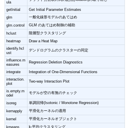
ula
getInitial
Get Initial Parameter Estimates
一般化線形モデルのあてはめ
glm
GLM のあてはめ制御の補助
glm.control
階層型クラスタリング
hclust
heatmap
Draw a Heat Map
identify.hcl
デンドログラムのクラスターの同定
ust
influence.m
Regression Deletion Diagnostics
easures
integrate
Integration of One-Dimensional Functions
interaction.
Two-way Interaction Plot
plot
is.empty.m
モデルが空の有無のチェック
odel
単調回帰(Isotonic / Monotone Regression)
isoreg
平滑化カーネルの適用
kernapply
平滑化カーネルオブジェクト
kernel
k-平均クラスタリング
kmeans