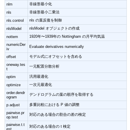
非線形最小化
nlm
非線形最小二乗法
nls
nls の葉反復を制御
nls.control
nlsModel オブジェクトの作成
nlsModel
1920年〜1939年の Nottingham の月平均気温
nottem
numericDer
Evaluate derivatives numerically
iv
モデル式にオフセットを含める
offset
oneway.tes
一元配置分散分析
t
汎用最適化
optim
一次元最適化
optimize
order.dendr
デンドログラムの葉の順序を取得する
ogram
多重比較における P 値の調整
p.adjust
pairwise.pr
対応のある場合の割合の差の検定
op.test
pairwise.t.t
対応のある場合の t 検定
est