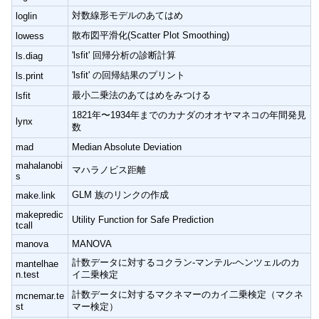
対数線形モデルのあてはめ
loglin
散布図平滑化(Scatter Plot Smoothing)
lowess
'lsfit' 回帰分析の診断計算
ls.diag
'lsfit' の回帰結果のプリント
ls.print
最小二乗法のあてはめをみつける
lsfit
1821年〜1934年までのカナダのオオヤマネコの年間発見
lynx
数
mad
Median Absolute Deviation
mahalanobi
マハラノビス距離
s
GLM 族のリンクの作成
make.link
makepredic
Utility Function for Safe Prediction
tcall
manova
MANOVA
計数データに対するコクラン-マンテル-ヘンツェルのカ
mantelhae
n.test
イ二乗検定
計数データに対するマクネマーのカイ二乗検定（マクネ
mcnemar.te
st
マー検定）