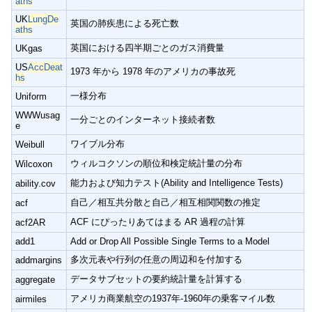
aths
UK
LungDe
英国の肺疾患による死亡数
aths
英国における四半期ごとのガス消費量
UKgas
US
AccDeat
1973 年から 1978 年のアメリカの事故死
hs
一様分布
Uniform
WWWusag
一分ごとのインターネット接続者数
e
ワイブル分布
Weibull
ウィルコクソンの順位和検定統計量の分布
Wilcoxon
能力および知力テスト(Ability and Intelligence Tests)
ability.cov
自己／相互共分散と自己／相互相関関数の推定
acf
ACF にぴったりあてはまる AR 過程の計算
acf2AR
add1
Add or Drop All Possible Single Terms to a Model
多次元表や行列の任意の周辺和を付加する
addmargins
データサブセットの要約統計量を計算する
aggregate
アメリカ商業航空の1937年-1960年の乗客マイル数
airmiles