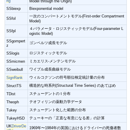
rig
Model through the Origin)
SSbiexp
Biexponential model
一次のコンパートメントモデル(First-order Compartment
SSfol
Model)
４パラメータ・ロジスティックモデル(Four-parameter L
SSfpl
ogistic Model)
SSgompert
ゴンペルツ成長モデル
z
ロジスティックモデル
SSlogis
ミカエリス-メンテンモデル
SSmicmen
ワイブル成長曲線モデル
SSweibull
ウィルコクソンの符号順位検定統計量の分布
SignRank
構造的な時系列(Structural Time Series) のあてはめ
StructTS
スチューデントの t 分布
TDist
テオフィリンの薬動力学データ
Theoph
スチューデント化した範囲の分布
Tukey
テューキーの「正直な有意になる差」の計算
TukeyHSD
UK
DriverDe
1969年〜1984年の英国におけるドライバーの死傷者数