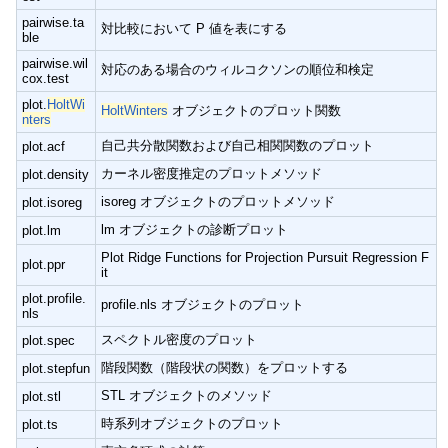
pairwise.ta
対比較において P 値を表にする
ble
pairwise.wil
対応のある場合のウィルコクソンの順位和検定
cox.test
plot.
HoltWi
HoltWinters
オブジェクトのプロット関数
nters
自己共分散関数および自己相関関数のプロット
plot.acf
カーネル密度推定のプロットメソッド
plot.density
isoreg オブジェクトのプロットメソッド
plot.isoreg
lm オブジェクトの診断プロット
plot.lm
Plot Ridge Functions for Projection Pursuit Regression F
plot.ppr
it
plot.profile.
profile.nls オブジェクトのプロット
nls
スペクトル密度のプロット
plot.spec
階段関数（階段状の関数）をプロットする
plot.stepfun
STL オブジェクトのメソッド
plot.stl
時系列オブジェクトのプロット
plot.ts