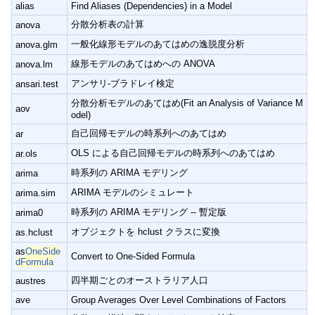
alias
Find Aliases (Dependencies) in a Model
分散分析表の計算
anova
一般化線形モデルのあてはめの逸脱度分析
anova.glm
線形モデルのあてはめへの ANOVA
anova.lm
アンサリ-ブラドレイ検定
ansari.test
分散分析モデルのあてはめ(Fit an Analysis of Variance M
aov
odel)
自己回帰モデルの時系列へのあてはめ
ar
OLS による自己回帰モデルの時系列へのあてはめ
ar.ols
時系列の ARIMA モデリング
arima
ARIMA モデルのシミュレート
arima.sim
時系列の ARIMA モデリング -- 暫定版
arima0
オブジェクトを hclust クラスに変換
as.hclust
as
OneSide
Convert to One-Sided Formula
dFormula
四半期ごとのオーストラリア人口
austres
ave
Group Averages Over Level Combinations of Factors