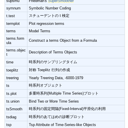
supsmu
Friedman's
SuperSmoother
symnum
Symbolic Number Coding
スチューデントの t 検定
t.test
termplot
Plot regression terms
terms
Model Terms
terms.form
Construct a terms Object from a Formula
ula
terms.objec
Description of Terms Objects
t
時系列のサンプリングタイム
time
対称 Toeplitz 行列の作成
toeplitz
treering
Yearly Treering Data, -6000-1979
時系列オブジェクト
ts
多重時系列(Multiple Time Series)プロット
ts.plot
ts.union
Bind Two or More Time Series
時系列の固定間隔(Fixed-Interval)平滑化の利用
tsSmooth
時系列のあてはめの診断プロット
tsdiag
tsp
Tsp Attribute of Time-Series-like Objects