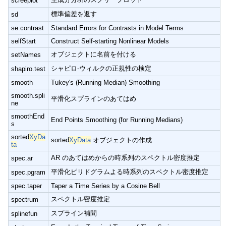
screeplot
標準偏差を返す
sd
se.contrast
Standard Errors for Contrasts in Model Terms
selfStart
Construct Self-starting Nonlinear Models
オブジェクトに名前を付ける
setNames
シャピロ-ウィルクの正規性の検定
shapiro.test
smooth
Tukey's (Running Median) Smoothing
smooth.spli
平滑化スプラインのあてはめ
ne
smoothEnd
End Points Smoothing (for Running Medians)
s
sorted
XyDa
sorted
XyData
オブジェクトの作成
ta
AR のあてはめからの時系列のスペクトル密度推定
spec.ar
平滑化ピリドグラムよる時系列のスペクトル密度推定
spec.pgram
spec.taper
Taper a Time Series by a Cosine Bell
スペクトル密度推定
spectrum
スプライン補間
splinefun