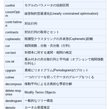
モデルのパラメータの信頼区間
confint
constrOpti
線形制約型最適化(Linearly constrained optimisation)
m
contr.helme
対比行列
rt
対比行列の取得とセット
contrasts
階層型クラスタリングの共表形(Cophenetic)距離
cophenetic
相関係数，分散・共分散（行列）
cor
対標本に対する連関・相関の検定
cor.test
重み付きの共分散行列と平均値（オプションで相関係数
cov.wt
行列も）
累積ピリオドグラム(Periodogram)のプロット
cpgram
一つのツリーを切ってデータのグループをつくる
cutree
移動平均による古典的な季節分解
decompose
delete.resp
Modify Terms Objects
onse
一般的なツリー構造
dendrogram
カーネル密度推定
density