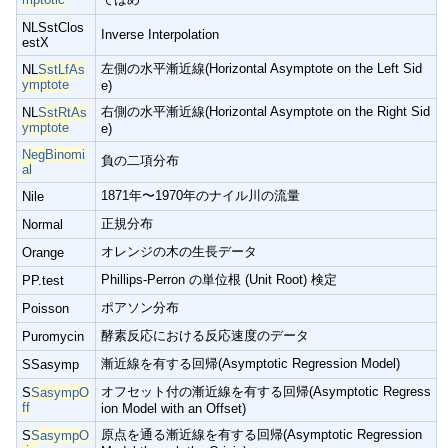
NLSstClos
Inverse Interpolation
estX
左側の水平漸近線(Horizontal Asymptote on the Left Sid
NL
SstLfAs
ymptote
e)
右側の水平漸近線(Horizontal Asymptote on the Right Sid
NL
SstRtAs
ymptote
e)
NegBinomi
負の二項分布
al
1871年〜1970年のナイル川の流量
Nile
正規分布
Normal
オレンジの木の生長データ
Orange
Phillips-Perron の単位根 (Unit Root) 検定
PP.test
ポアソン分布
Poisson
酵素反応における反応速度のデータ
Puromycin
漸近線を有する回帰(Asymptotic Regression Model)
SSasymp
オフセット付の漸近線を有する回帰(Asymptotic Regress
S
SasympO
ff
ion Model with an Offset)
原点を通る漸近線を有する回帰(Asymptotic Regression
S
SasympO