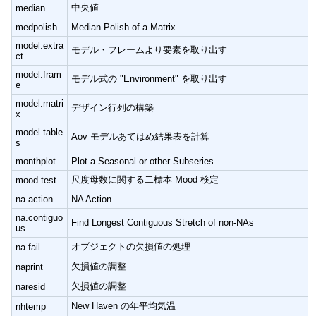
中央値
median
medpolish
Median Polish of a Matrix
model.extra
モデル・フレームより要素を取り出す
ct
model.fram
モデル式の "Environment" を取り出す
e
model.matri
デザイン行列の構築
x
model.table
Aov モデルあてはめ結果表を計算
s
monthplot
Plot a Seasonal or other Subseries
尺度母数に関する二標本 Mood 検定
mood.test
na.action
NA Action
na.contiguo
Find Longest Contiguous Stretch of non-NAs
us
オブジェクトの欠損値の処理
na.fail
欠損値の調整
naprint
欠損値の調整
naresid
New Haven の年平均気温
nhtemp