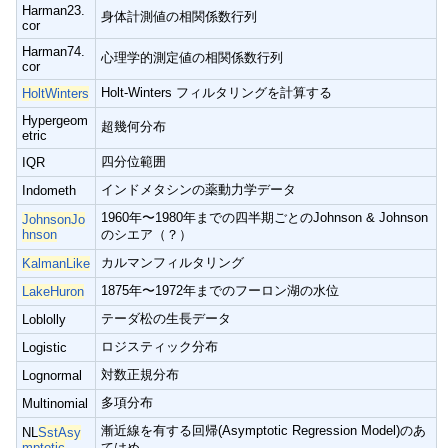
Harman23.
身体計測値の相関係数行列
cor
Harman74.
心理学的測定値の相関係数行列
cor
Holt-Winters フィルタリングを計算する
HoltWinters
Hypergeom
超幾何分布
etric
四分位範囲
IQR
インドメタシンの薬動力学データ
Indometh
1960年〜1980年までの四半期ごとのJohnson & Johnson
JohnsonJo
hnson
のシエア（？）
カルマンフィルタリング
KalmanLike
1875年〜1972年までのフーロン湖の水位
LakeHuron
テーダ松の生長データ
Loblolly
ロジスティック分布
Logistic
対数正規分布
Lognormal
多項分布
Multinomial
漸近線を有する回帰(Asymptotic Regression Model)のあ
NL
SstAsy
mptotic
てはめ