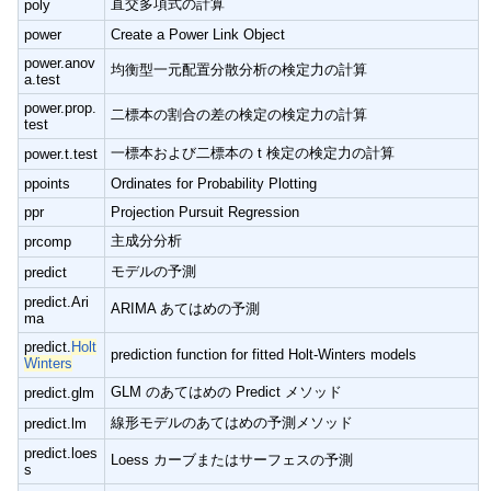
直交多項式の計算
poly
power
Create a Power Link Object
power.anov
均衡型一元配置分散分析の検定力の計算
a.test
power.prop.
二標本の割合の差の検定の検定力の計算
test
一標本および二標本の t 検定の検定力の計算
power.t.test
ppoints
Ordinates for Probability Plotting
ppr
Projection Pursuit Regression
主成分分析
prcomp
モデルの予測
predict
predict.Ari
ARIMA あてはめの予測
ma
predict.
Holt
prediction function for fitted Holt-Winters models
Winters
GLM のあてはめの Predict メソッド
predict.glm
線形モデルのあてはめの予測メソッド
predict.lm
predict.loes
Loess カーブまたはサーフェスの予測
s