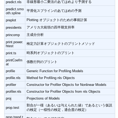
非線形最小二乗法のあてはめより予測する
predict.nls
predict.smo
平滑化スプラインのあてはめの予測
oth.spline
Plotting オブジェクトのための事前計算
preplot
アメリカ大統領の四半期支持率
presidents
主成分分析
princomp
print.power.
検定力計算オブジェクトのプリントメソッド
htest
時系列オブジェクトのプリント
print.ts
printCoefm
係数行列のプリント
at
profile
Generic Function for Profiling Models
profile.nls
Method for Profiling nls Objects
profiler
Constructor for Profiler Objects for Nonlinear Models
profiler.nls
Constructor for Profiler Objects from nls Objects
proj
Projections of Models
割合が一様（あるいは与えられた値）であるという仮説
prop.test
の検定（一様性の検定，適合度の検定）
prop.trend.t