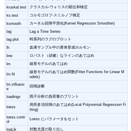
クラスカル-ウォリスの順位和検定
kruskal.test
コルモゴロフ-スミルノフ検定
ks.test
カーネル回帰平滑化(Kernel Regression Smoother)
ksmooth
lag
Lag a Time Series
時系列のラグのプロット
lag.plot
血液サンプル中の黄体形成ホルモン
lh
ロバスト（頑健）なラインのあてはめ
line
線形モデルのあてはめ
lm
線形モデルのあてはめ関数(Fitter Functions for Linear M
lm.fit
odels)
lm.influenc
回帰診断
e
因子分析の負荷量のプリント
loadings
局所多項回帰のあてはめ(Local Polynomial Regression Fi
loess
tting)
loess.contr
Loess にパラメータをセット
ol
対数尤度の取り出し
logLik