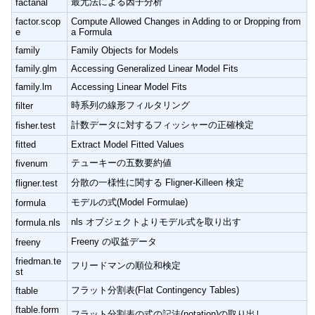
最尤法による因子分析
factanal
factor.scop
Compute Allowed Changes in Adding to or Dropping from
e
a Formula
family
Family Objects for Models
family.glm
Accessing Generalized Linear Model Fits
family.lm
Accessing Linear Model Fits
時系列の線形フィルタリング
filter
計数データに対するフィッシャーの正確検定
fisher.test
fitted
Extract Model Fitted Values
テューキーの五数要約値
fivenum
分散の一様性に関する Fligner-Killeen 検定
fligner.test
モデルの式(Model Formulae)
formula
nls オブジェクトよりモデル式を取り出す
formula.nls
Freeny の収益データ
freeny
friedman.te
フリードマンの順位和検定
st
フラット分割表(Flat Contingency Tables)
ftable
ftable.form
フラット分割表の式の記法(notation)の取り出し