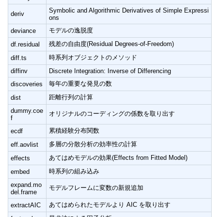
Symbolic and Algorithmic Derivatives of Simple Expressi
deriv
ons
モデルの逸脱度
deviance
残差の自由度(Residual Degrees-of-Freedom)
df.residual
時系列オブジェクトのメソッド
diff.ts
diffinv
Discrete Integration: Inverse of Differencing
毎年の重要な発見の数
discoveries
距離行列の計算
dist
dummy.coe
オリジナルのコーディングの係数を取り出す
f
累積経験分布関数
ecdf
多層の分散分析の効率性の計算
eff.aovlist
あてはめモデルの効果(Effects from Fitted Model)
effects
時系列の組み込み
embed
expand.mo
モデルフレームに変数の新規追加
del.frame
あてはめられたモデルより AIC を取り出す
extractAIC