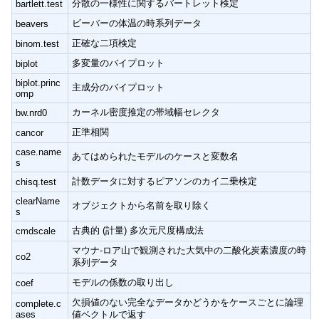
分散の一様性に関するバートレット検定
bartlett.test
ビーバーの体温の時系列データ
beavers
正確な二項検定
binom.test
多変量のバイプロット
biplot
biplot.princ
主成分のバイプロット
omp
カーネル密度推定の帯域幅セレクタ
bw.nrd0
正準相関
cancor
case.name
あてはめられたモデルのケースと変数名
s
計数データに対するピアソンのカイ二乗検定
chisq.test
clearName
オブジェクトから名前を取り除く
s
古典的 (計量) 多次元尺度構成法
cmdscale
マウナ-ロア山で観測された大気中の二酸化炭素濃度の時
co2
系列データ
モデルの係数の取り出し
coef
欠損値のない完全なデータかどうかをケースごとに論理
complete.c
ases
値ベクトルで返す