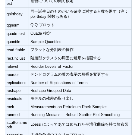
割合についての傾向検定
est
同一誕生日のものがいる確率に対する人数を返す（注：
qbirthday
pbirthday 関数もある）
Q-Q プロット
qqnorm
Quade 検定
quade.test
quantile
Sample Quantiles
フラットな分割表の操作
read.ftable
階層型クラスタの周囲に矩形を描画する
rect.hclust
relevel
Reorder Levels of Factor
デンドログラムの葉の表示の順番を変更する
reorder
replications
Number of Replications of Terms
reshape
Reshape Grouped Data
モデルの残差の取り出し
residuals
rock
Measurements on Petroleum Rock Samples
runmed
Running Medians -- Robust Scatter Plot Smoothing
scatter.smo
Loess によってあてはめられた平滑化曲線を持つ散布図
oth
主成分分析のスクリープロット