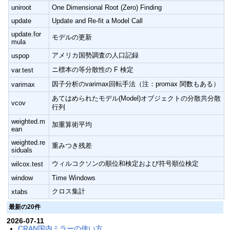
uniroot
One Dimensional Root (Zero) Finding
update
Update and Re-fit a Model Call
update.for
モデルの更新
mula
アメリカ国勢調査の人口記録
uspop
ニ標本の等分散性の F 検定
var.test
因子分析のvarimax回転手法（注：promax 関数もある）
varimax
あてはめられたモデル(Model)オブジェクトの分散共分散
vcov
行列
weighted.m
加重算術平均
ean
weighted.re
重みつき残差
siduals
ウィルコクソンの順位和検定および符号順位検定
wilcox.test
window
Time Windows
クロス集計
xtabs
最新の20件
2026-07-11
CRAN国内ミラーの使い方