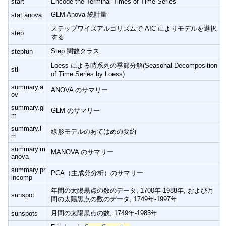
start
Encode the Terminal Times of Time Series
GLM Anova 統計量
stat.anova
ステップワイズアルゴリズムで AIC によりモデルを選択
step
する
Step 関数クラス
stepfun
Loess による時系列の季節分解(Seasonal Decomposition
stl
of Time Series by Loess)
summary.a
ANOVA のサマリー
ov
summary.gl
GLM のサマリー
m
summary.l
線形モデルのあてはめの要約
m
summary.m
MANOVA のサマリー
anova
summary.pr
PCA（主成分分析）のサマリー
incomp
年間の太陽黒点の数のデータ, 1700年-1988年, および月
sunspot
間の太陽黒点の数のデータ, 1749年-1997年
月間の太陽黒点の数, 1749年-1983年
sunspots