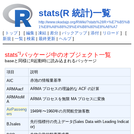
stats(R 統計)一覧
http://www.okadajp.org/RWiki/?stats%28R+%E7%B5%B
1%E8%A8%88%29%E4%B8%80%E8%A6%A7
[
トップ
] [
編集
|
凍結
|
差分
|
バックアップ
|
添付
|
リロード
] [
新規
|
一覧
|
検索
|
最終更新
|
ヘルプ
]
*1
stats
パッケージ中のオブジェクト一覧
baseと同様にR起動時に読み込まれるパッケージ
項目
説明
赤池の情報量基準
AIC
ARMA プロセスの理論的な ACF の計算
ARMAacf
ARMAtoM
ARMA プロセスを無限 MA プロセスに変換
A
AirPasseng
1949年〜1960年の月間航空旅客数
ers
先行指標付の売上データ(Sales Data with Leading Indicat
BJsales
or)