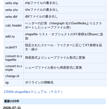
shpファイルの書き出し
write.shp
shxファイルの書き出し
write.shx
dbfファイルの書き出し
write.dbf
ヘッダーの計算（Intergraph 社のGeoMediaよりエクス
calc.header
ポートしたシェープファイル用）
shapefile リスト・オブジェクトのXY座標をDBaseに追
add.xy
加
指定されたスケール・ファクターに応じてXY座標を拡
scaleXY
大・縮小
convert.to.s
簡易形式よりシェープファイル形式に変換
hapefile
convert.to.s
シェープファイル形から簡易形式に変換
imple
change.id
ポリラインの簡略化
dp
CRAN-shapefilesマニュアル（ＰＤＦ）
最新の20件
2026-07-11