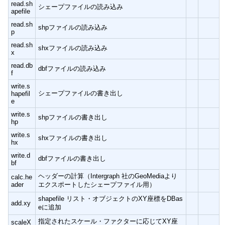
read.sh
シェープファイルの読み込み
apefile
read.sh
shpファイルの読み込み
p
read.sh
shxファイルの読み込み
x
read.db
dbfファイルの読み込み
f
write.s
シェープファイルの書き出し
hapefil
e
write.s
shpファイルの書き出し
hp
write.s
shxファイルの書き出し
hx
write.d
dbfファイルの書き出し
bf
ヘッダーの計算（Intergraph 社のGeoMediaより
calc.he
ader
エクスポートしたシェープファイル用）
shapefile リスト・オブジェクトのXY座標をDBas
add.xy
eに追加
指定されたスケール・ファクターに応じてXY座
scaleX