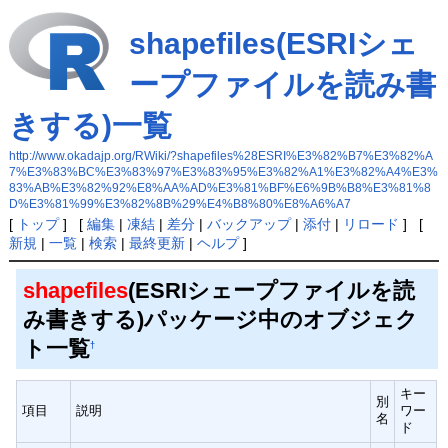
shapefiles(ESRIシェ
ープファイルを読み書
きする)一覧
http://www.okadajp.org/RWiki/?shapefiles%28ESRI%E3%82%B7%E3%82%A
7%E3%83%BC%E3%83%97%E3%83%95%E3%82%A1%E3%82%A4%E3%
83%AB%E3%82%92%E8%AA%AD%E3%81%BF%E6%9B%B8%E3%81%8
D%E3%81%99%E3%82%8B%29%E4%B8%80%E8%A6%A7
[
トップ
] [
編集
|
凍結
|
差分
|
バックアップ
|
添付
|
リロード
] [
新規
|
一覧
|
検索
|
最終更新
|
ヘルプ
]
shapefiles
(ESRIシェープファイルを読
み書きする)パッケージ中のオブジェク
ト一覧
†
キー
別
項目
説明
ワー
名
ド