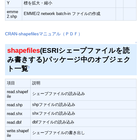
Y
標を拡大・縮小
emme
EMME/2 network batch-in ファイルの作成
2.shp
CRAN-shapefilesマニュアル（ＰＤＦ）
↑
shapefiles
(ESRIシェープファイルを読
み書きする)パッケージ中のオブジェク
ト一覧
†
項目
説明
read.shapef
シェープファイルの読み込み
ile
shpファイルの読み込み
read.shp
shxファイルの読み込み
read.shx
dbfファイルの読み込み
read.dbf
write.shapef
シェープファイルの書き出し
ile