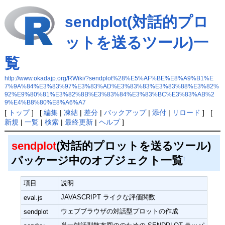
sendplot(対話的プロ
ットを送るツール)一
覧
http://www.okadajp.org/RWiki/?sendplot%28%E5%AF%BE%E8%A9%B1%E
7%9A%84%E3%83%97%E3%83%AD%E3%83%83%E3%83%88%E3%82%
92%E9%80%81%E3%82%8B%E3%83%84%E3%83%BC%E3%83%AB%2
9%E4%B8%80%E8%A6%A7
[
トップ
] [
編集
|
凍結
|
差分
|
バックアップ
|
添付
|
リロード
] [
新規
|
一覧
|
検索
|
最終更新
|
ヘルプ
]
sendplot
(対話的プロットを送るツール)
パッケージ中のオブジェクト一覧
†
項目
説明
JAVASCRIPT ライクな評価関数
eval.js
ウェブブラウザの対話型プロットの作成
sendplot