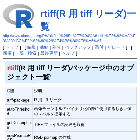
rtiff(R 用 tiff リーダ)一
覧
http://www.okadajp.org/RWiki/?rtiff%28R+%E7%94%A8+tiff+%E3%83%AA%E
3%83%BC%E3%83%80%29%E4%B8%80%E8%A6%A7
[
トップ
] [
編集
|
凍結
|
差分
|
バックアップ
|
添付
|
リロード
] [
新規
|
一覧
|
検索
|
最終更新
|
ヘルプ
]
rtiff
(R 用 tiff リーダ)パッケージ中のオブ
ジェクト一覧
†
項目
説明
R 用 tiff リーダ.
rtiff-package
画像チャンネルのバイナリ化の際に使用するしきい値
autoThreshol
d
のレベルを提示する
getDescriptio
TIFF ファイルの記述を取得.
n
newPixmapR
RGB pixmap の作成