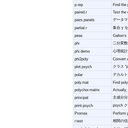
p.rep
Find the 
paired.r
Test the 
データマ
pairs.panels
集合 y
partial.r
peas
Galton‘s
二分変数
phi
心理統計
phi.demo
phi2poly
Convert a
クラス “
plot.psych
デカルト
polar
poly.mat
Find poly
polychor.matrix
Actually,
主成分分
principal
psyc
print.psych
Promax
Perform p
相関の信
r.test