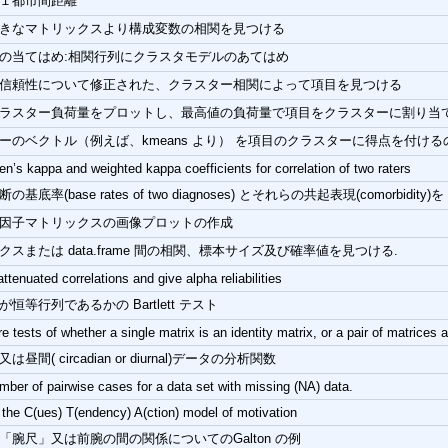
１都市間距離
きなマトリックスより構成変数の相関を見つける
の当てはめ:相関行列にクラスタモデルのあてはめ
信頼性について修正された、クラスター相関によって項目を見つける
ラスター負荷量をプロットし、最高値の負荷量で項目をクラスターに割り当て
ーのベクトル（例えば、kmeans より） を項目のクラスターに得点を付けるのに相応
n’s kappa and weighted kappa coefficients for correlation of two raters
底率(base rates of two diagnoses) とそれらの共起表現(comorbidity)を phi
因子マトリックスの画像プロットの作成
クスまたは data.frame 間の相関、標本サイズ及び確率値を見つける.
attenuated correlations and give alpha reliabilities
恒等行列であるかの Bartlett テスト
e tests of whether a single matrix is an identity matrix, or a pair of matrices a
昼間( circadian or diurnal)データの分析関数
ber of pairwise cases for a data set with missing (NA) data.
 the C(ues) T(endency) A(ction) model of motivation
「腕尺」又は前腕の間の関係についてのGalton の例