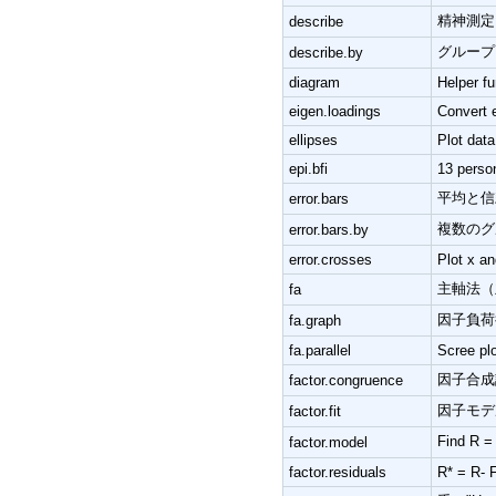
精神測定
describe
グループ
describe.by
diagram
Helper f
eigen.loadings
Convert 
ellipses
Plot data
epi.bfi
13 perso
平均と信
error.bars
複数のグ
error.bars.by
error.crosses
Plot x an
主軸法（
fa
因子負荷
fa.graph
fa.parallel
Scree plo
因子合成
factor.congruence
因子モデ
factor.fit
Find 
factor.model
factor.residuals
R* = R- F