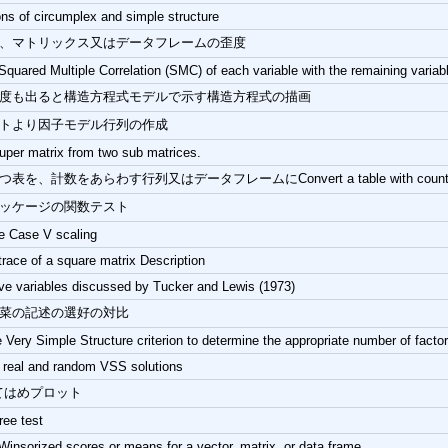
ons of circumplex and simple structure
、マトリックス又はデータフレームの歪度
Squared Multiple Correlation (SMC) of each variable with the remaining variabl
度も出ると構造方程式モデルで示す構造方程式の描画
トより因子モデル行列の作成
uper matrix from two sub matrices.
を、計数をあらわす行列又はデータフレームにConvert a table with counts to a matri
h パッケージの関数テスト
e Case V scaling
trace of a square matrix Description
ive variables discussed by Tucker and Lewis (1973)
菜の記述の選好の対比
 Very Simple Structure criterion to determine the appropriate number of factor
real and random VSS solutions
あてはめプロット
ree test
Winsorized scores or means for a vector, matrix, or data.frame