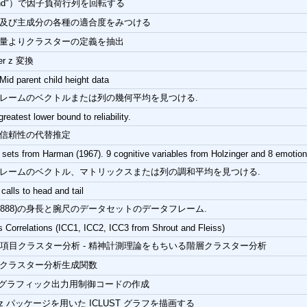
and"）で因子負荷行列を回転する
及び主成分の各種の適合度をみつける
量よりクラスターの定義を抽出
her z 変換
Mid parent child height data
レームのベクトルまたは列の幾何平均を見つける.
greatest lower bound to reliability.
信頼性の代替推定
sets from Harman (1967). 9 cognitive variables from Holzinger and 8 emotion
レームのベクトル、マトリックスまたは列の調和平均を見つける.
alls to head and tail
n (1888)の身長と腕尺のデータセットのデータフレーム.
s Correlations (ICC1, ICC2, ICC3 from Shrout and Fleiss)
ST: 項目クラスター分析 - 精神計測理論をもちいる階層クラスター分析
クラスター分析生成関数
ST グラフィック出力用制御コードの作成
hviz パッケージを用いた ICLUST グラフを描画する