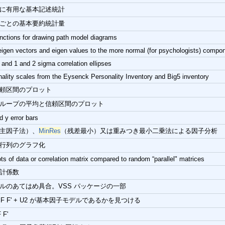
に有用な基本記述統計
ごとの基本要約統計量
unctions for drawing path model diagrams
eigen vectors and eigen values to the more normal (for psychologists) compo
 and 1 and 2 sigma correlation ellipses
nality scales from the Eysenck Personality Inventory and Big5 inventory
頼区間のプロット
ループの平均と信頼区間のプロット
d y error bars
主因子法）、
MinRes
（残差最小）又は重みつき最小二乗法による因子分析
行列のグラフ化
ts of data or correlation matrix compared to random “parallel" matrices
計係数
ルのあてはめ具合。VSS パッケージの一部
R = F F' + U2 が基本因子モデルであるかを見つける
 F'