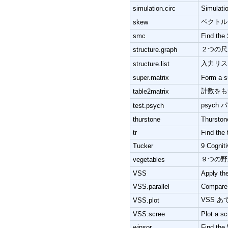
simulation.circ
Simulati
ベクトル
skew
smc
Find the 
２つの尺
structure.graph
入力リス
structure.list
super.matrix
Form a s
計数をもつ表
table2matrix
psyc
test.psych
thurstone
Thurston
tr
Find the 
Tucker
9 Cognit
９つの野
vegetables
VSS
Apply the
VSS.parallel
Compare 
VSS 
VSS.plot
VSS.scree
Plot a sc
winsor
Find the 