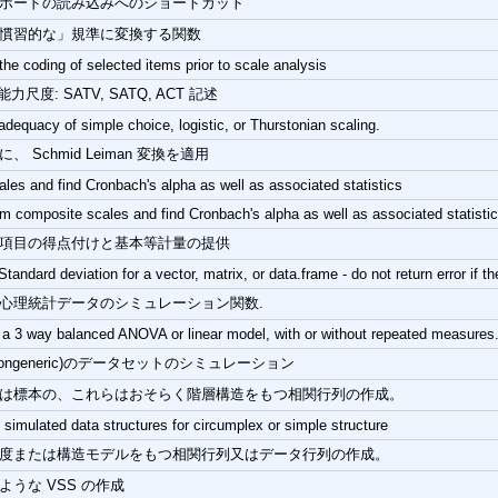
ボードの読み込みへのショートカット
慣習的な」規準に変換する関数
he coding of selected items prior to scale analysis
力尺度: SATV, SATQ, ACT 記述
adequacy of simple choice, logistic, or Thurstonian scaling.
、 Schmid Leiman 変換を適用
les and find Cronbach's alpha as well as associated statistics
em composite scales and find Cronbach's alpha as well as associated statisti
項目の得点付けと基本等計量の提供
Standard deviation for a vector, matrix, or data.frame - do not return error if t
心理統計データのシミュレーション関数.
 a 3 way balanced ANOVA or linear model, with or without repeated measures
ongeneric)のデータセットのシミュレーション
は標本の、これらはおそらく階層構造をもつ相関行列の作成。
simulated data structures for circumplex or simple structure
度または構造モデルをもつ相関行列又はデータ行列の作成。
ような VSS の作成