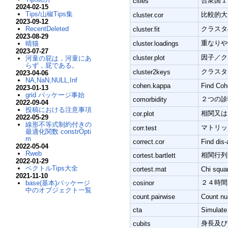
合衆国１
cities
2024-02-15
Tips/山椒Tips集
比較的大
cluster.cor
2023-09-12
クラスタ
RecentDeleted
cluster.fit
2023-08-29
重なりや
cluster.loadings
晴猫
2023-07-27
因子／ク
cluster.plot
河童の屁は，河童にあ
らず，屁である。
クラスタ
cluster2keys
2023-04-06
NA,NaN,NULL,Inf
cohen.kappa
Find Cohe
2023-01-13
grid パッケージ事始
２つの診断の基
comorbidity
2022-09-04
投稿における注意事項
相関又は
cor.plot
2022-05-29
線形不等式制約付きの
マトリッ
corr.test
最適化関数 constrOpti
m
correct.cor
Find dis-
2022-05-04
Rweb
相関行列が
cortest.bartlett
2022-01-29
ベクトルTips大全
cortest.mat
Chi squar
2021-11-10
２４時間又は
cosinor
base(基本)パッケージ
中のオブジェクト一覧
count.pairwise
Count num
cta
Simulate
身長及び
cubits