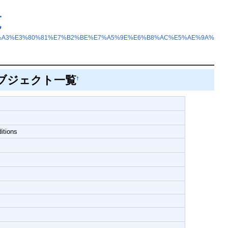
覧
3%82%A3%E3%80%81%E7%B2%BE%E7%A5%9E%E6%B8%AC%E5%AE%9A%
ブジェクト一覧
†
itions