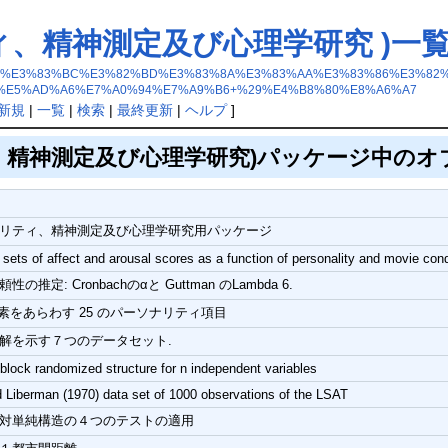
ティ、精神測定及び心理学研究 )一
8%E3%83%91%E3%83%BC%E3%82%BD%E3%83%8A%E3%83%AA%E3%83%86%E
%E5%AD%A6%E7%A0%94%E7%A9%B6+%29%E4%B8%80%E8%A6%A7
新規
|
一覧
|
検索
|
最終更新
|
ヘルプ
]
、精神測定及び心理学研究)パッケージ中のオ
リティ、精神測定及び心理学研究用パッケージ
sets of affect and arousal scores as a function of personality and movie cond
の推定: Cronbachのαと Guttman のLambda 6.
要素をあらわす 25 のパーソナリティ項目
解を示す７つのデータセット.
block randomized structure for n independent variables
 Liberman (1970) data set of 1000 observations of the LSAT
対単純構造の４つのテストの適用