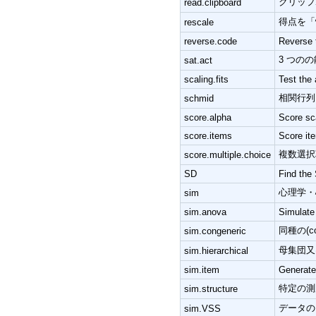
クリップ
read.clipboard
得点を「
rescale
reverse.code
Reverse t
3 つのの能
sat.act
scaling.fits
Test the 
相関行列に
schmid
score.alpha
Score sca
score.items
Score it
複数選択
score.multiple.choice
SD
Find the 
心理学・
sim
sim.anova
Simulate
同種の(c
sim.congeneric
母集団又
sim.hierarchical
sim.item
Generate 
特定の測
sim.structure
データの
sim.VSS