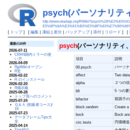
psych(パーソナリ
http://www.okadajp.org/RWiki/?psych%2
E5%8F%8A%E3%81%B3%E5%BF%83%E7%90%86
[
トップ
] [
編集
|
凍結
|
差分
|
バックアップ
|
添付
|
リロード
] [
最新の20件
psych
(パーソナリティ
2026-07-11
CRAN国内ミラーの使
い方
項目
説明
2026-04-09
パーソナ
RjpWikiオープン
00.psych
R史
affect
Two data 
2026-02-22
R のインストール
２つの信頼性
alpha
2026-02-20
R掲示板
5 つの
bfi
2025-08-28
トップ頁へのコメント
双因子の
bifactor
2025-07-24
Ｑ＆Ａ (初級者コース)/
block.random
Create a 
18
2025-07-23
bock
Bock and
データフレームTips大
全
円環構造
circ.tests
2025-04-14
Tips紹介