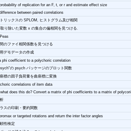
probability of replication for an F, t, or r and estimate effect size
difference between paired correlations
トリックスの SPLOM, ヒストグラム及び相関
 を取り除いた変数 x の集合の偏相関を見つける.
 Peas
間のファイ相関係数を見つける
用デモデータの作成
 phi coefficient to a polychoric correlation
psych"の psych パッケージのプロット関数
座標の因子負荷量を曲座標に変換
choric correlations of item data
 what does this do? Convert a matrix of phi coefficients to a matrix of polycori
析
h クラスの印刷・要約関数
romax or targeted rotations and return the inter factor angles
頼性検定