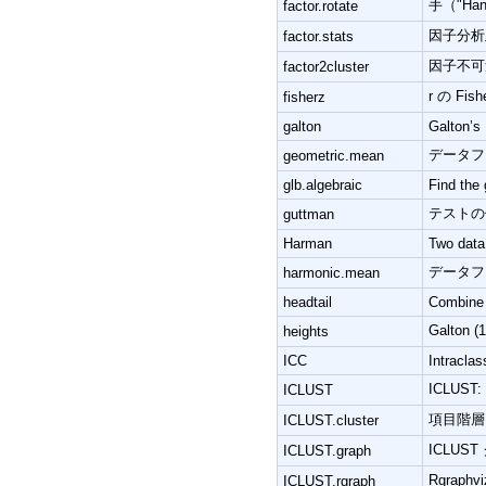
手（"H
factor.rotate
因子分析
factor.stats
因子不可
factor2cluster
r の Fis
fisherz
galton
Galton’s 
データフ
geometric.mean
glb.algebraic
Find the 
テストの
guttman
Harman
Two data 
データフ
harmonic.mean
headtail
Combine c
Galto
heights
ICC
Intraclas
ICLU
ICLUST
項目階層
ICLUST.cluster
ICLU
ICLUST.graph
Rgrap
ICLUST.rgraph