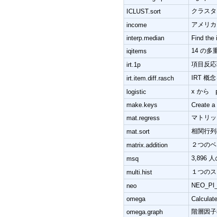
クラスタ
ICLUST.sort
アメリカ
income
interp.median
Find the 
14 の多
iqitems
項目反応
irt.1p
IRT 
irt.item.diff.rasch
x から
logistic
make.keys
Create a 
マトリッ
mat.regress
相関行列
mat.sort
２つのベ
matrix.addition
3,89
msq
１つのス
multi.hist
NEO_P
neo
omega
Calculate
階層因子
omega.graph