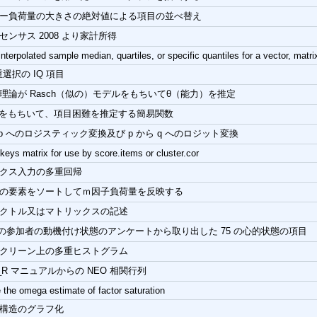
ー負荷量の大きさの絶対値による項目の並べ替え
センサス 2008 より家計所得
interpolated sample median, quartiles, or specific quantiles for a vector, matri
重選択の IQ 項目
理論が Rasch（似の）モデルをもちいてθ（能力）を推定
概念をもちいて、項目困難を推定する簡易関数
 p へのロジスティック変換及び p から q へのロジット変換
keys matrix for use by score.items or cluster.cor
クス入力の多重回帰
の要素をソートしてｍ因子負荷量を反映する
クトル又はマトリックスの記述
6 人の参加者の動機付け状態のアンケートから取り出した 75 の心的状態の項目
クリーン上の多重ヒストグラム
I_R マニュアルからの NEO 相関行列
 the omega estimate of factor saturation
構造のグラフ化