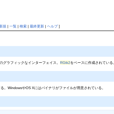
新規
|
一覧
|
検索
|
最終更新
|
ヘルプ
]
Rのグラフィックなインターフェイス。
RGtk2
をベースに作成されている
。WindowsやOS Xにはバイナリがファイルが用意されている。