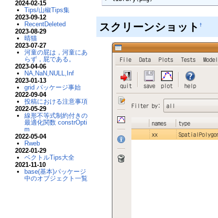
2024-02-15
Tips/山椒Tips集
2023-09-12
RecentDeleted
スクリーンショット
†
2023-08-29
晴猫
2023-07-27
河童の屁は，河童にあ
らず，屁である。
2023-04-06
NA,NaN,NULL,Inf
2023-01-13
grid パッケージ事始
2022-09-04
投稿における注意事項
2022-05-29
線形不等式制約付きの
最適化関数 constrOpti
m
2022-05-04
Rweb
2022-01-29
ベクトルTips大全
2021-11-10
base(基本)パッケージ
中のオブジェクト一覧