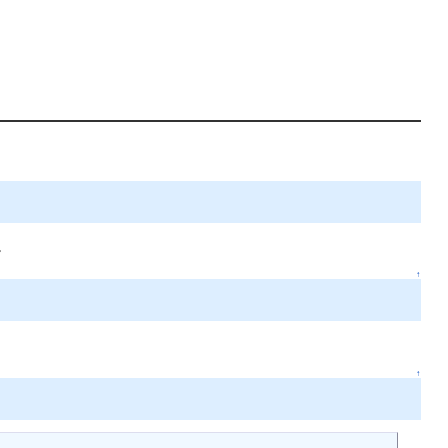
。
↑
↑