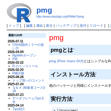
pmg
http://www.okadajp.org/RWiki/?pmg
[
トップ
] [
編集
|
凍結
|
差分
|
バックアップ
|
添付
|
リロード
] [
pmg
最新の20件
2026-07-11
CRAN国内ミラーの使
い方
pmgとは
†
2026-04-09
RjpWikiオープン
R史
pmg (Poor mans GUI)
とはシンプルな
2026-02-22
R のインストール
2026-02-20
R掲示板
インストール方法
†
2025-08-28
トップ頁へのコメント
2025-07-24
他のパッケージと同様にインストールする
Ｑ＆Ａ (初級者コース)/
18
2025-07-23
実行方法
データフレームTips大
†
全
2025-04-14
Tips紹介
> library(pmg)