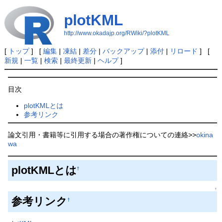
plotKML
http://www.okadajp.org/RWiki/?plotKML
[
トップ
] [
編集
|
凍結
|
差分
|
バックアップ
|
添付
|
リロード
] [
新規
|
一覧
|
検索
|
最終更新
|
ヘルプ
]
目次
plotKMLとは
参考リンク
論文引用・書籍等に引用する場合の著作権についての連絡>>
okina
wa
plotKMLとは
†
↑
参考リンク
†