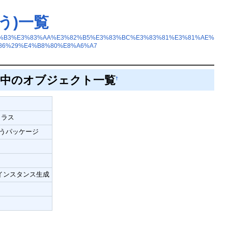
う)一覧
E3%83%B3%E3%83%AA%E3%82%B5%E3%83%BC%E3%83%81%E3%81%AE%
86%29%E4%B8%80%E8%A6%A7
中のオブジェクト一覧
†
クラス
うパッケージ
ダムインスタンス生成