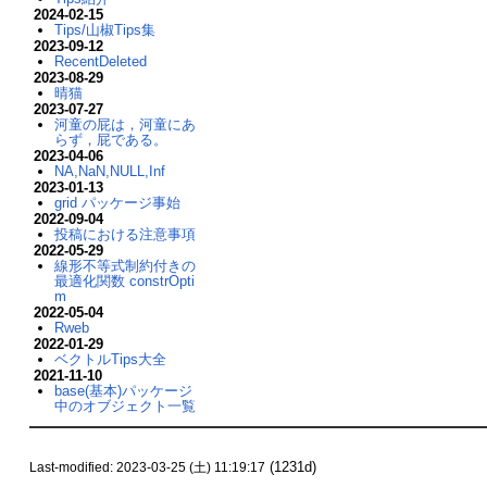
2024-02-15
Tips/山椒Tips集
2023-09-12
RecentDeleted
2023-08-29
晴猫
2023-07-27
河童の屁は，河童にあ
らず，屁である。
2023-04-06
NA,NaN,NULL,Inf
2023-01-13
grid パッケージ事始
2022-09-04
投稿における注意事項
2022-05-29
線形不等式制約付きの
最適化関数 constrOpti
m
2022-05-04
Rweb
2022-01-29
ベクトルTips大全
2021-11-10
base(基本)パッケージ
中のオブジェクト一覧
(1231d)
Last-modified: 2023-03-25 (土) 11:19:17