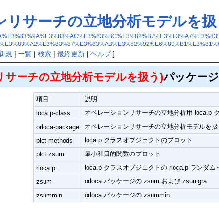
ションリサーチの立地分析モデルを扱
8%E3%82%AA%E3%83%9A%E3%83%AC%E3%83%BC%E3%82%B7%E3%83%A7%
%E3%83%A2%E3%83%87%E3%83%AB%E3%82%92%E6%89%B1%E3%81%
新規
|
一覧
|
検索
|
最終更新
|
ヘルプ
]
ョンリサーチの立地分析モデルを扱う)
パッケージ
項目
説明
オペレーションリサーチの立地分析用 loca.p 
loca.p-class
オペレーションリサーチの立地分析モデルを扱
orloca-package
loca.p クラスオブジェクトのプロット
plot-methods
最小和目的関数のプロット
plot.zsum
loca.p クラスオブジェクトの rloca.p ラン
rloca.p
orloca パッケージの zsum および zsumgra
zsum
orloca パッケージの zsummin
zsummin