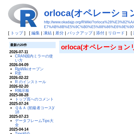
orloca(オペレー
http://www.okadajp.org/RWiki/?orloca%2
E7%AB%8B%E5%9C%B0%E5%88%86%E6%9E%90
[
トップ
] [
編集
|
凍結
|
差分
|
バックアップ
|
添付
|
リロード
] [
最新の20件
orloca(オペレーシ
2026-07-11
CRAN国内ミラーの使
い方
2026-04-09
RjpWikiオープン
R史
2026-02-22
R のインストール
2026-02-20
R掲示板
2025-08-28
トップ頁へのコメント
2025-07-24
Ｑ＆Ａ (初級者コース)/
18
2025-07-23
データフレームTips大
全
2025-04-14
Tips紹介