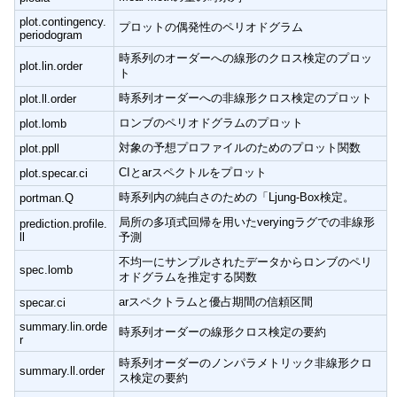
plot.contingency.
プロットの偶発性のペリオドグラム
periodogram
時系列のオーダーへの線形のクロス検定のプロッ
plot.lin.order
ト
時系列オーダーへの非線形クロス検定のプロット
plot.ll.order
ロンブのペリオドグラムのプロット
plot.lomb
対象の予想プロファイルのためのプロット関数
plot.ppll
CIとarスペクトルをプロット
plot.specar.ci
時系列内の純白さのための「Ljung-Box検定。
portman.Q
局所の多項式回帰を用いたveryingラグでの非線形
prediction.profile.
ll
予測
不均一にサンプルされたデータからロンブのペリ
spec.lomb
オドグラムを推定する関数
arスペクトラムと優占期間の信頼区間
specar.ci
summary.lin.orde
時系列オーダーの線形クロス検定の要約
r
時系列オーダーのノンパラメトリック非線形クロ
summary.ll.order
ス検定の要約