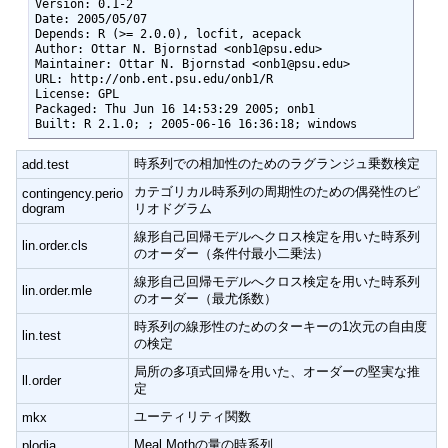
Version: 0.1-2

Date: 2005/05/07

Depends: R (>= 2.0.0), locfit, acepack

Author: Ottar N. Bjornstad <onb1@psu.edu>

Maintainer: Ottar N. Bjornstad <onb1@psu.edu>

URL: http://onb.ent.psu.edu/onb1/R

License: GPL

Packaged: Thu Jun 16 14:53:29 2005; onb1

Built: R 2.1.0; ; 2005-06-16 16:36:18; windows
時系列での相加性のためのラグランジュ乗数検定
add.test
カテゴリカル時系列の周期性のための偶発性のピ
contingency.perio
dogram
リオドグラム
線形自己回帰モデルへクロス検定を用いた時系列
lin.order.cls
のオーダー（条件付最小二乗法）
線形自己回帰モデルへクロス検定を用いた時系列
lin.order.mle
のオーダー（最尤係数）
時系列の線形性のためのターキーの1次元の自由度
lin.test
の検定
局所の多項式回帰を用いた、オーダーの堅実な推
ll.order
定
ユーティリティ関数
mkx
Meal Mothの量の時系列
plodia