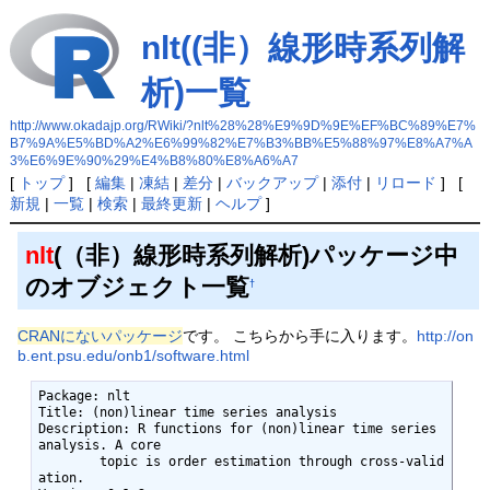
nlt((非）線形時系列解
析)一覧
http://www.okadajp.org/RWiki/?nlt%28%28%E9%9D%9E%EF%BC%89%E7%
B7%9A%E5%BD%A2%E6%99%82%E7%B3%BB%E5%88%97%E8%A7%A
3%E6%9E%90%29%E4%B8%80%E8%A6%A7
[
トップ
] [
編集
|
凍結
|
差分
|
バックアップ
|
添付
|
リロード
] [
新規
|
一覧
|
検索
|
最終更新
|
ヘルプ
]
nlt
(（非）線形時系列解析)パッケージ中
のオブジェクト一覧
†
CRANにないパッケージ
です。 こちらから手に入ります。
http://on
b.ent.psu.edu/onb1/software.html
Package: nlt

Title: (non)linear time series analysis

Description: R functions for (non)linear time series 
analysis. A core

        topic is order estimation through cross-valid
ation.
