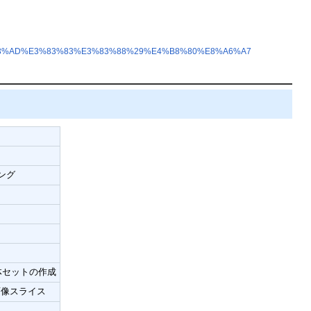
3%83%AD%E3%83%83%E3%83%88%29%E4%B8%80%E8%A6%A7
ング
体セットの作成
画像スライス