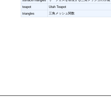
surfaceTriangles
teapot
Utah Teapot
三角メッシュ関数
triangles