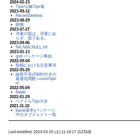
2024-02-15
Tips/山椒Tips集
2023-09-12
RecentDeleted
2023-08-29
晴猫
2023-07-27
河童の屁は，河童にあ
らず，屁である。
2023-04-06
NA,NaN,NULL,Inf
2023-01-13
grid パッケージ事始
2022-09-04
投稿における注意事項
2022-05-29
線形不等式制約付きの
最適化関数 constrOpti
m
2022-05-04
Rweb
2022-01-29
ベクトルTips大全
2021-11-10
base(基本)パッケージ
中のオブジェクト一覧
(1231d)
Last-modified: 2023-03-25 (土) 11:19:17