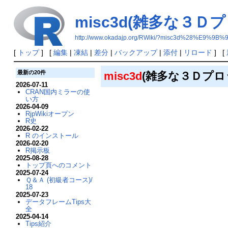
misc3d(雑多な３Ｄ
http://www.okadajp.org/RWiki/?misc3d%2
[
トップ
] [
編集
|
凍結
|
差分
|
バックアップ
|
添付
|
リロード
] [
最新の20件
misc3d
(雑多な３Ｄプ
2026-07-11
CRAN国内ミラーの使
い方
2026-04-09
RjpWikiオープン
R史
2026-02-22
R のインストール
2026-02-20
R掲示板
2025-08-28
トップ頁へのコメント
2025-07-24
Ｑ＆Ａ (初級者コース)/
18
2025-07-23
データフレームTips大
全
2025-04-14
Tips紹介