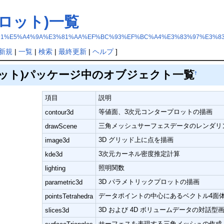
プロット)一覧
8%E9%9B%91%E5%A4%9A%E3%81%AA%EF%BC%93%EF%BC%A4%E3%83%97%E
新規
|
一覧
|
検索
|
最終更新
|
ヘルプ
]
ロット)パッケージ中のオブジェクト一覧
†
項目
説明
等値面、3次元コンタープロットの描画
contour3d
三角メッシュサーフェスデータのレンダリ
drawScene
3D グリッド上に点を描画
image3d
3次元カーネル密度推定計算
kde3d
照明関数
lighting
3D パラメトリックプロットの描画
parametric3d
データポイントの中心にあるベクトル4面
pointsTetrahedra
3D および 4D ボリュームデータの対話型
slices3d
サーフェスを表現する三角メッシュの作成