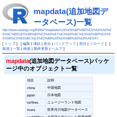
mapdata(追加地図デ
ータベース)一覧
http://www.okadajp.org/RWiki/?mapdata%28%E8%BF%BD%E5%8A%A0%E
5%9C%B0%E5%9B%B3%E3%83%87%E3%83%BC%E3%82%BF%E3%8
3%99%E3%83%BC%E3%82%B9%29%E4%B8%80%E8%A6%A7
[
トップ
] [
編集
|
凍結
|
差分
|
バックアップ
|
添付
|
リロード
] [
新規
|
一覧
|
検索
|
最終更新
|
ヘルプ
]
mapdata
(追加地図データベース)パッケ
ージ中のオブジェクト一覧
†
項目
説明
中国地図
china
日本地図
japan
ニュージーランド地図
nzHires
世界河川地図データベース
rivers
太平洋を中心にした世界地図