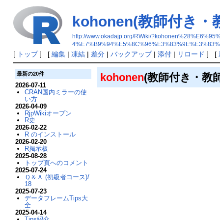
kohonen(教師付
http://www.okadajp.org/RWiki/?kohonen
4%E7%B9%94%E5%8C%96%E3%83%9E%E3%83%
[
トップ
] [
編集
|
凍結
|
差分
|
バックアップ
|
添付
|
リロード
] [
最新の20件
kohonen
(教師付き・教
2026-07-11
CRAN国内ミラーの使
い方
2026-04-09
RjpWikiオープン
R史
2026-02-22
R のインストール
2026-02-20
R掲示板
2025-08-28
トップ頁へのコメント
2025-07-24
Ｑ＆Ａ (初級者コース)/
18
2025-07-23
データフレームTips大
全
2025-04-14
Tips紹介