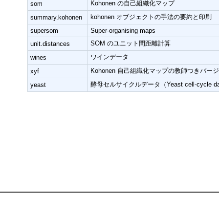
Kohonen の自己組織化マップ
som
kohonen オブジェクトの手法の要約と印刷
summary.kohonen
supersom
Super-organising maps
SOM のユニット間距離計算
unit.distances
ワインデータ
wines
Kohonen 自己組織化マップの教師つきバー
xyf
酵母セルサイクルデータ（Yeast cell-cycle da
yeast