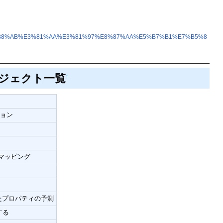
%E5%B8%AB%E3%81%AA%E3%81%97%E8%87%AA%E5%B7%B1%E7%B5%8
ブジェクト一覧
†
ジョン
のマッピング
ったプロパティの予測
する