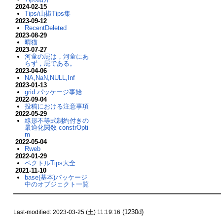
2024-02-15
Tips/山椒Tips集
2023-09-12
RecentDeleted
2023-08-29
晴猫
2023-07-27
河童の屁は，河童にあ
らず，屁である。
2023-04-06
NA,NaN,NULL,Inf
2023-01-13
grid パッケージ事始
2022-09-04
投稿における注意事項
2022-05-29
線形不等式制約付きの
最適化関数 constrOpti
m
2022-05-04
Rweb
2022-01-29
ベクトルTips大全
2021-11-10
base(基本)パッケージ
中のオブジェクト一覧
(1230d)
Last-modified: 2023-03-25 (土) 11:19:16