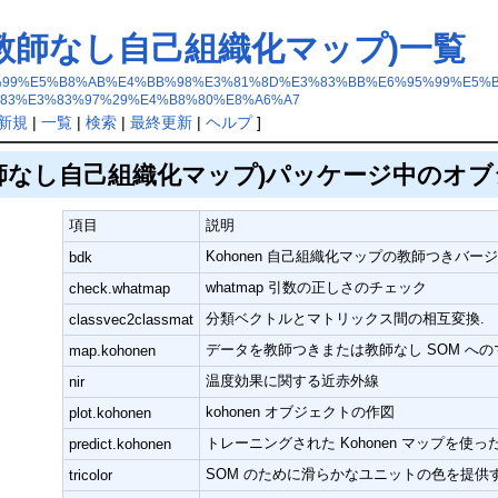
き・教師なし自己組織化マップ)一覧
%28%E6%95%99%E5%B8%AB%E4%BB%98%E3%81%8D%E3%83%BB%E6%95%99
83%E3%83%97%29%E4%B8%80%E8%A6%A7
新規
|
一覧
|
検索
|
最終更新
|
ヘルプ
]
師なし自己組織化マップ)パッケージ中のオ
項目
説明
Kohonen 自己組織化マップの教師つきバー
bdk
whatmap 引数の正しさのチェック
check.whatmap
分類ベクトルとマトリックス間の相互変換.
classvec2classmat
データを教師つきまたは教師なし SOM へ
map.kohonen
温度効果に関する近赤外線
nir
kohonen オブジェクトの作図
plot.kohonen
トレーニングされた Kohonen マップを使
predict.kohonen
SOM のために滑らかなユニットの色を提供
tricolor