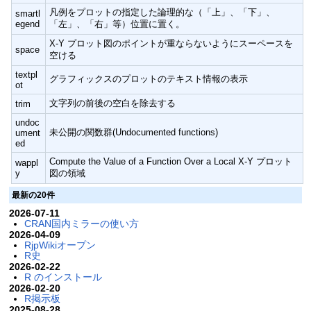
凡例をプロットの指定した論理的な（「上」、「下」、
smartl
egend
「左」、「右」等）位置に置く。
X-Y プロット図のポイントが重ならないようにスーペースを
space
空ける
textpl
グラフィックスのプロットのテキスト情報の表示
ot
文字列の前後の空白を除去する
trim
undoc
未公開の関数群(Undocumented functions)
ument
ed
Compute the Value of a Function Over a Local X-Y プロット
wappl
y
図の領域
最新の20件
2026-07-11
CRAN国内ミラーの使い方
2026-04-09
RjpWikiオープン
R史
2026-02-22
R のインストール
2026-02-20
R掲示板
2025-08-28