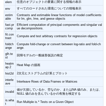
任意のオブジェクトの要素に関する情報の表示
elem
すべてのロードされた環境についての情報表示
env
estim
Contrasts and estimable linear functions of model coefficients
able
for lm, glm, lme, and geese objects
fast.pr
Efficient computation of principal components and singular val
comp
ue decompositions.
fit.con
Compute and test arbitrary contrasts for regression objects
trast
foldch
Compute fold-change or convert between log-ratio and fold-ch
ange
ange.
glh.te
回帰モデルの一般線形仮説の検定
st
heatm
Heat Map の描画
ap.2
2次元ヒストグラムの計算とプロット
hist2d
interle
Interleave Rows of Data Frames or Matrices
ave
値が欠損しているか、空なのか、またはNA 値のみ、または、
invalid
NULL 値のみを含んでいるかの有無を検定する
is.wha
Run Multiple is.* Tests on a Given Object
t