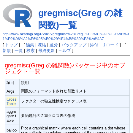
gregmisc(Greg の雑
関数)一覧
http://www.okadajp.org/RWiki/?gregmisc%28Greg+%E3%81%AE%E9%9B%9
1%E9%96%A2%E6%95%B0%29%E4%B8%80%E8%A6%A7
[
トップ
] [
編集
|
凍結
|
差分
|
バックアップ
|
添付
|
リロード
] [
新規
|
一覧
|
検索
|
最終更新
|
ヘルプ
]
gregmisc(Greg の雑関数)パッケージ中のオブ
ジェクト一覧
項目
説明
関数のフォーマットされた引数リスト
Args
Cross
ファクターの独立性検定つきクロス表
Table
aggre
要約統計の２重クロス表の作成
gate.t
able
Plot a graphical matrix where each cell contains a dot whose
balloo
size reflects the relative magnitude of the corresponding com