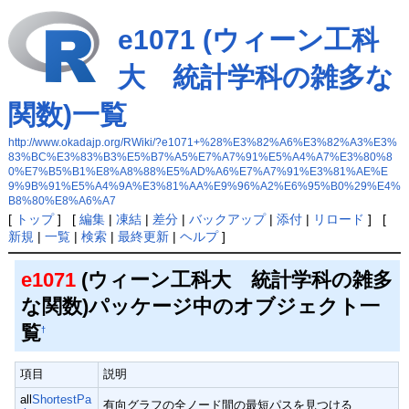
e1071 (ウィーン工科
大 統計学科の雑多な
関数)一覧
http://www.okadajp.org/RWiki/?e1071+%28%E3%82%A6%E3%82%A3%E3%
83%BC%E3%83%B3%E5%B7%A5%E7%A7%91%E5%A4%A7%E3%80%8
0%E7%B5%B1%E8%A8%88%E5%AD%A6%E7%A7%91%E3%81%AE%E
9%9B%91%E5%A4%9A%E3%81%AA%E9%96%A2%E6%95%B0%29%E4%
B8%80%E8%A6%A7
[
トップ
] [
編集
|
凍結
|
差分
|
バックアップ
|
添付
|
リロード
] [
新規
|
一覧
|
検索
|
最終更新
|
ヘルプ
]
e1071
(ウィーン工科大 統計学科の雑多
な関数)パッケージ中のオブジェクト一
覧
†
項目
説明
all
ShortestPa
有向グラフの全ノード間の最短パスを見つける