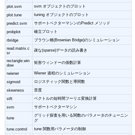
svm オブジェクトのプロット
plot.svm
tuning オブジェクトのプロット
plot.tune
サポートベクターマシンのPredict メソッド
predict.svm
確立プロット
probplot
ブラウン橋(Brownian Bridge)のシミュレーション
rbridge
read.matrix.c
疎な(sparse)データの読み書き
sr
rectangle.win
矩形ウィンドーの係数計算
dow
Wiener 過程のシミュレーション
rwiener
ロジスティック関数と導関数
sigmoid
歪度
skewness
ベクトルの短時間フーリエ変換計算
stft
サポートベクターマシン
svm
グリッド探査を用いる関数のパラメータのチューニン
tune
グ
tune 関数用パラメータの制御
tune.control