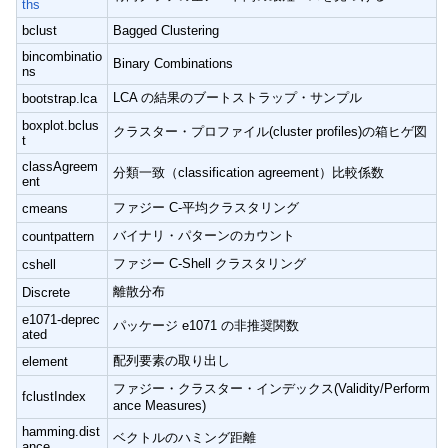
ths
bclust
Bagged Clustering
bincombinatio
Binary Combinations
ns
LCA の結果のブートストラップ・サンプル
bootstrap.lca
boxplot.bclus
クラスター・プロファイル(cluster profiles)の箱ヒゲ図
t
classAgreem
分類一致（classification agreement）比較係数
ent
ファジー C-平均クラスタリング
cmeans
バイナリ・パターンのカウント
countpattern
ファジー C-Shell クラスタリング
cshell
離散分布
Discrete
e1071-deprec
パッケージ e1071 の非推奨関数
ated
配列要素の取り出し
element
ファジー・クラスター・インデックス(Validity/Perform
fclustIndex
ance Measures)
hamming.dist
ベクトルのハミング距離
ance