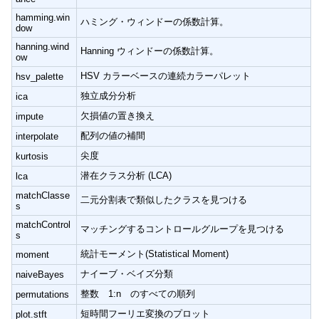
hamming.win
ハミング・ウィンドーの係数計算。
dow
hanning.wind
Hanning ウィンドーの係数計算。
ow
HSV カラーベースの連続カラーパレット
hsv_palette
独立成分分析
ica
欠損値の置き換え
impute
配列の値の補間
interpolate
尖度
kurtosis
潜在クラス分析 (LCA)
lca
matchClasse
二元分割表で類似したクラスを見つける
s
matchControl
マッチングするコントロールグループを見つける
s
統計モーメント(Statistical Moment)
moment
ナイーブ・ベイズ分類
naiveBayes
整数 1:n のすべての順列
permutations
短時間フーリエ変換のプロット
plot.stft