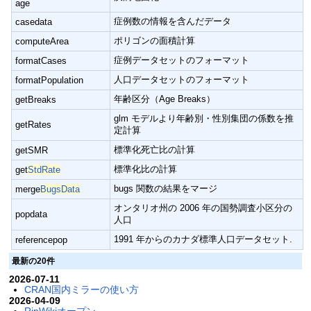
age
症例数の情報を含んだデータ
casedata
ポリゴンの面積計算
computeArea
症例データセットのフォーマット
formatCases
人口データセットのフォーマット
formatPopulation
年齢区分（Age Breaks）
getBreaks
glm モデルより年齢別・性別集団の係数を推
getRates
定計算
標準化死亡比の計算
getSMR
標準化比の計算
get
StdRate
bugs 関数の結果をマージ
merge
BugsData
オンタリオ州の 2006 年の国勢調査小区分の
popdata
人口
1991 年からのカナダ標準人口データセット.
referencepop
最新の20件
2026-07-11
CRAN国内ミラーの使い方
2026-04-09