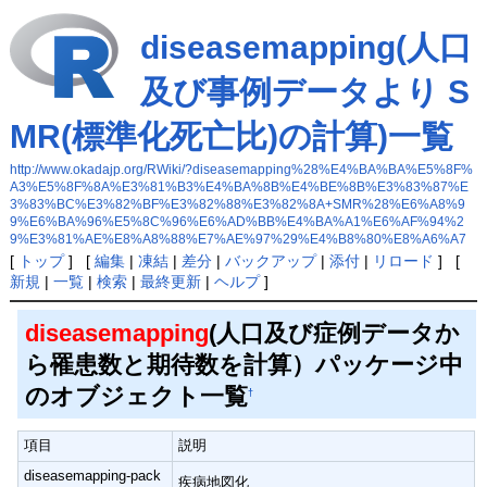
diseasemapping(人口
及び事例データより S
MR(標準化死亡比)の計算)一覧
http://www.okadajp.org/RWiki/?diseasemapping%28%E4%BA%BA%E5%8F%
A3%E5%8F%8A%E3%81%B3%E4%BA%8B%E4%BE%8B%E3%83%87%E
3%83%BC%E3%82%BF%E3%82%88%E3%82%8A+SMR%28%E6%A8%9
9%E6%BA%96%E5%8C%96%E6%AD%BB%E4%BA%A1%E6%AF%94%2
9%E3%81%AE%E8%A8%88%E7%AE%97%29%E4%B8%80%E8%A6%A7
[
トップ
] [
編集
|
凍結
|
差分
|
バックアップ
|
添付
|
リロード
] [
新規
|
一覧
|
検索
|
最終更新
|
ヘルプ
]
diseasemapping
(人口及び症例データか
ら罹患数と期待数を計算）パッケージ中
のオブジェクト一覧
†
項目
説明
diseasemapping-pack
疾病地図化