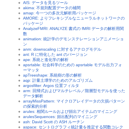
AIS: データを見るツール
akima: 不規則配置データの補間
amap: 今一つの多次元解析用パッケージ
AMORE: よりフレキシブルなニューラルネットワークの
パッケージ
AnalyzeFMRI: ANALYZE 書式の fMRI データの解析用関
数
animation: 統計学のデモンステレーションアニメーショ
ン
anm: downscaling に対するアナログモデル
ant: R に特化した ant のバージョン
ape: 系統と進化学の解析
apsrtable: 社会科学のための apsrtable モデル出力フォ
ーマッタ
apTreeshape: 系統樹の形の解析
aqp: 計量土壌学のためのアルゴリズム
argosfilter: Argos 位置フィルタ
arm: 回帰式およびマルチレベル／階層型モデルを使った
データ解析
arrayMissPattern: マイクロアレイデータの欠損パターン
の探索的分析
arules: 相関ルールおよび頻出アイテムのマイニング
arulesSequences: 頻出配列のマイニング
ash: David Scott の ASH ルーチン
aspace: セントログラフィ統計量を推定する関数コレク