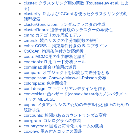
cluster: クラスタリング用の関数 (Rousseeuw et al. によ
る)
clusterfly: R および GGobi を使ったクラスタリングの対
話型探索
clusterGeneration: ランダムクラスタの生成
clusterRepro: 遺伝子発現のクラスターの再現性
cmm: カテゴリカル周辺モデル
cmprsk: 競合リスクの半分布関数の解析
cobs: COBS -- 拘束条件付きの B-スプライン
CoCoAn: 拘束条件付き対応解析
coda: MCMC用の出力解析と診断
codetools: R 用コード分析ツール
combinat: 組合せ論用の道具
compare: オブジェクトを比較して差分をとる
compoisson: Conway-Maxwell-Poisson 分布
colorspace: 色空間操作
conf.design: ファクトリアルデザインを作る
convexHaz: 凸ハザード(convex hazard)のノンパラメト
リック MLE/LSE
copas: メタアナリシスのためのモデル化と修正のための
統計手法
corcounts: 相関のあるカウントランダム変数
corrgram: コレログラムの作図
countrycode: 国名と符号化スキームの変換
coxphw: 重み付きコックス回帰