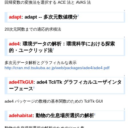
回帰変数の変換法を選択する ACE 法と AVAS 法
↑
adapt
: adapt -- 多次元数値積分
†
20次元関数までの適応的求積法
↑
ade4
: 環境データの解析：環境科学における探索
的・ユークリッド法
†
多次元データ解析とグラフィカルな表示
http://cran.md.tsukuba.ac.jp/web/packages/ade4/ade4.pdf
↑
ade4TkGUI
: ade4 Tcl/Tk グラフィカルユーザインタ
ーフェース
†
ade4 パッケージの数種の基本関数のための Tcl/Tk GUI
↑
adehabitat
: 動物の生息場所選択の解析
†
動物の生息場所選択の解析のためのツール集。