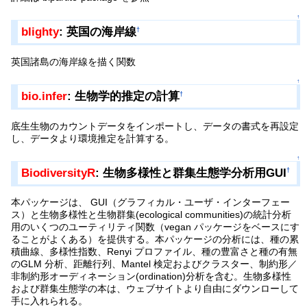
↑
blighty
: 英国の海岸線
†
英国諸島の海岸線を描く関数
↑
bio.infer
: 生物学的推定の計算
†
底生生物のカウントデータをインポートし、データの書式を再設定
し、データより環境推定を計算する。
↑
BiodiversityR
: 生物多様性と群集生態学分析用GUI
†
本パッケージは、 GUI（グラフィカル・ユーザ・インターフェー
ス）と生物多様性と生物群集(ecological communities)の統計分析
用のいくつのユーティリティ関数（vegan パッケージをベースにす
ることがよくある）を提供する。本パッケージの分析には、種の累
積曲線、多様性指数、Renyi プロファイル、種の豊富さと種の有無
のGLM 分析、距離行列、Mantel 検定およびクラスター、制約形／
非制約形オーディネーション(ordination)分析を含む。生物多様性
および群集生態学の本は、ウェブサイトより自由にダウンローして
手に入れられる。