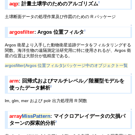
aqp
: 計量土壌学のためのアルゴリズム
†
土壌断面データの処理作業及び作図のための R パッケージ
↑
argosfilter
: Argos 位置フィルタ
†
Argos 衛星より入手した動物衛星追跡データをフィルタリングする
関数。海洋生物の遠隔測定法研究用に特に使用されるが、Argos 衛
星の位置は大部分が低精度である。
argosfilter(Argos 位置フィルタ)パッケージ中のオブジェクト一覧
↑
arm
: 回帰式およびマルチレベル／階層型モデルを
使ったデータ解析
†
lm, glm, mer および polr 出力処理用 R 関数
↑
array
MissPattern
: マイクロアレイデータの欠損パ
ターンの探索的分析
†