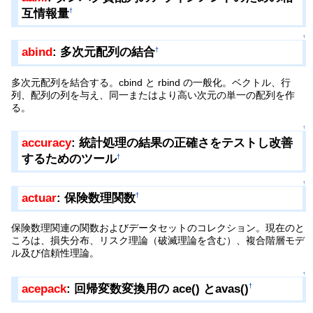
互情報量
†
↑
abind
: 多次元配列の結合
†
多次元配列を結合する。cbind と rbind の一般化。ベクトル、行
列、配列の列を与え、同一またはより高い次元の単一の配列を作
る。
↑
accuracy
: 統計処理の結果の正確さをテストし改善
するためのツール
†
↑
actuar
: 保険数理関数
†
保険数理関連の関数およびデータセットのコレクション。現在のと
ころは、損失分布、リスク理論（破滅理論を含む）、複合階層モデ
ル及び信頼性理論。
↑
acepack
: 回帰変数変換用の ace() とavas()
†