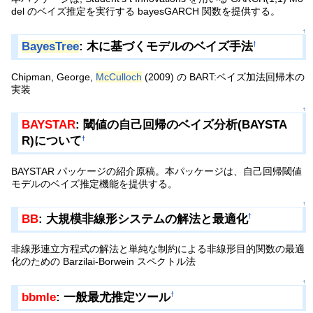
del のベイズ推定を実行する bayesGARCH 関数を提供する。
↑
BayesTree
: 木に基づくモデルのベイズ手法
†
Chipman, George,
McCulloch
(2009) の BART:ベイズ加法回帰木の
実装
↑
BAYSTAR
: 閾値の自己回帰のベイズ分析(BAYSTA
R)について
†
BAYSTAR パッケージの紹介原稿。本パッケージは、自己回帰閾値
モデルのベイズ推定機能を提供する。
↑
BB
: 大規模非線形システムの解法と最適化
†
非線形連立方程式の解法と単純な制約による非線形目的関数の最適
化のための Barzilai-Borwein スペクトル法
↑
bbmle
: 一般最尤推定ツール
†