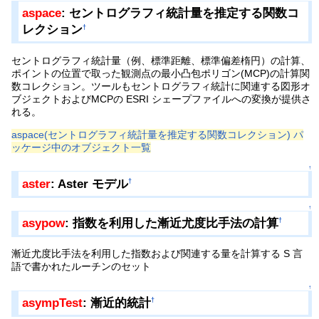
aspace
: セントログラフィ統計量を推定する関数コ
レクション
†
セントログラフィ統計量（例、標準距離、標準偏差楕円）の計算、
ポイントの位置で取った観測点の最小凸包ポリゴン(MCP)の計算関
数コレクション。ツールもセントログラフィ統計に関連する図形オ
ブジェクトおよびMCPの ESRI シェープファイルへの変換が提供さ
れる。
aspace(セントログラフィ統計量を推定する関数コレクション) パ
ッケージ中のオブジェクト一覧
↑
aster
: Aster モデル
†
↑
asypow
: 指数を利用した漸近尤度比手法の計算
†
漸近尤度比手法を利用した指数および関連する量を計算する S 言
語で書かれたルーチンのセット
↑
asympTest
: 漸近的統計
†