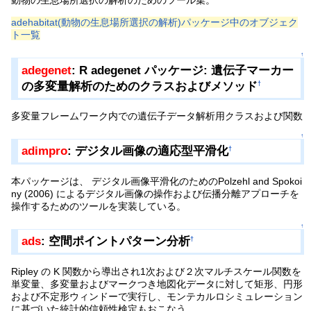
adehabitat(動物の生息場所選択の解析)パッケージ中のオブジェク
ト一覧
↑
adegenet
: R adegenet パッケージ: 遺伝子マーカー
の多変量解析のためのクラスおよびメソッド
†
多変量フレームワーク内での遺伝子データ解析用クラスおよび関数
↑
adimpro
: デジタル画像の適応型平滑化
†
本パッケージは、 デジタル画像平滑化のためのPolzehl and Spokoi
ny (2006) によるデジタル画像の操作および伝播分離アプローチを
操作するためのツールを実装している。
↑
ads
: 空間ポイントパターン分析
†
Ripley の K 関数から導出され1次および２次マルチスケール関数を
単変量、多変量およびマークつき地図化データに対して矩形、円形
および不定形ウィンドーで実行し、モンテカルロシミュレーション
に基づいた統計的信頼性検定もおこなう。