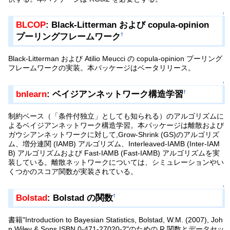
↑
BLCOP
: Black-Litterman および copula-opinion
プーリングフレームワーク
†
Black-Litterman および Atilio Meucci の copula-opinion プーリング
フレームワークの実装。本パッケージはベータリリース。
↑
bnlearn
: ベイジアンネットワーク構造学習
†
制約ベース（「条件付独立」としても知られる）のアルゴリズムに
よるベイジアンネットワーク構造学習。本パッケージは離散および
ガウシアンネットワークに対して,Grow-Shrink (GS)のアルゴリズ
ム、増分連関 (IAMB) アルゴリズム、Interleaved-IAMB (Inter-IAM
B) アルゴリズムおよび Fast-IAMB (Fast-IAMB) アルゴリズムを実
装している。離散ネットワークについては、シミュレーションやい
くつかのスコア関数が実装されている。
↑
Bolstad
: Bolstad の関数
†
書籍"Introduction to Bayesian Statistics, Bolstad, W.M. (2007), Joh
n Wiley & Sons ISBN 0-471-27020-2"のための R 関数とデータセッ