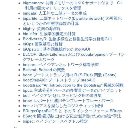
bigmemory: 共有メモリーの UNIX サポート付きで、C+
+利用の巨大マトリックスを管理
bindata: 人工的な二値データの生成
bipartite: 二部ネットワーク(bipartite network) の可視化
といくつかの生態学係数の計算
blighty: 英国の海岸線
bio.infer: 生物学的推定の計算
BiodiversityR: 生物多様性と群集生態学分析用GUI
biOps:画像処理と解析
biOpsGUI: 基本画像操作のためのGUI
BLCOP: Black-Litterman および copula-opinion プーリン
グフレームワーク
bnlearn: ベイジアンネットワーク構造学習
Bolstad: Bolstad の関数
boot: ブートストラップ用の R (S-Plus) 関数 (Canty)
bootStepAIC: ブートストラップ stepAIC
bootstrap: "An Introduction to the Bootstrap" 掲載の関数
bpca: 主成分分析ベースの多変量データのバイプロット
bqtl: ベイジアン QTL マッピング用の道具集
brew: レポート生成用テンプレートフレームワーク
brlr: バイアスを減らしたロジスティック回帰
BRugs:OpenBUGS と その R インターフェース BRugs
BSagri: 圃場試験における安全性評価のための統計手法
bspec: ベイジアン・スペクトル推定