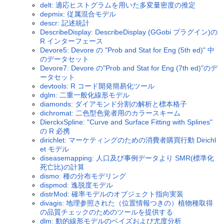
delt: 適応ヒストグラムを用いた多変量密度の推定
depmix: 従属混合モデル
descr: 記述統計
DescribeDisplay: DescribeDisplay (GGobi プラグイン)の
R インターフェース
Devore5: Devore の "Prob and Stat for Eng (5th ed)" 中
のデータセット
Devore7: Devore の"Prob and Stat for Eng (7th ed)"のデ
ータセット
devtools: R コード開発簡易化ツール
dglm: 二重一般化線形モデル
diamonds: ダイアモンド分割の解析と標本格子
dichromat: 二色型色覚者用のカラースキーム
DierckxSpline: "Curve and Surface Fitting with Splines"
の R 必携
dirichlet: マーケティングのための消費者購買行動 Dirichl
et モデル
diseasemapping: 人口及び事例データより SMR(標準化
死亡比)の計算
dismo: 種の分布モデリング
dispmod: 逸脱度モデル
distrMod: 確率モデルのオブジェクト指向実装
divagis: 地理参照された（位置情報つきの）植物種取得
の品質チェックのためのツールを提供する
dlm: 動的線形モデルのベイズおよび尤度分析