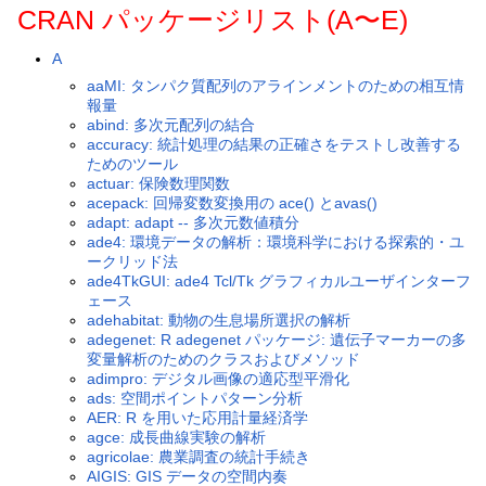
CRAN パッケージリスト(A〜E)
A
aaMI: タンパク質配列のアラインメントのための相互情
報量
abind: 多次元配列の結合
accuracy: 統計処理の結果の正確さをテストし改善する
ためのツール
actuar: 保険数理関数
acepack: 回帰変数変換用の ace() とavas()
adapt: adapt -- 多次元数値積分
ade4: 環境データの解析：環境科学における探索的・ユ
ークリッド法
ade4TkGUI: ade4 Tcl/Tk グラフィカルユーザインターフ
ェース
adehabitat: 動物の生息場所選択の解析
adegenet: R adegenet パッケージ: 遺伝子マーカーの多
変量解析のためのクラスおよびメソッド
adimpro: デジタル画像の適応型平滑化
ads: 空間ポイントパターン分析
AER: R を用いた応用計量経済学
agce: 成長曲線実験の解析
agricolae: 農業調査の統計手続き
AIGIS: GIS データの空間内奏