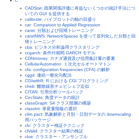
C
CADStat: 因果関係評価に有益ないくつかの統計手法につ
いての GUI を提供する
calibrate: バイプロットの軸の目盛り
car: Companion to Applied Regression
caret: 分類および回帰トレーニング
caretNWS: NetworkSpaces を使って並列化した分類と回
帰トレーニング
cba: ビジネス分析論用クラスタリング
ccgarch: 条件付相関 GARCH モデル
CDNmoney: カナダ通貨及び信用集計量の要素
CellularAutomaton: １次元セルオートマトン
cfa: configuration frequencies (CFA) の解析
cggd: 連続一般化勾配法
CGIwithR: R における CGI プログラミング
cheb: 離散線形チェビシェフ近似
CITAN: 引用分析ツールパック
CircStats: 角度データの統計
classGraph: S4 クラス階層の構築
classInt: 単変量階級の選択
clim.pact: 気象解析と月別・日別データの downscaling
用パッケージ
clv: クラスター検証テクニック
clValid: クラスター結果の検証
clue: クラスター・アンサンブル