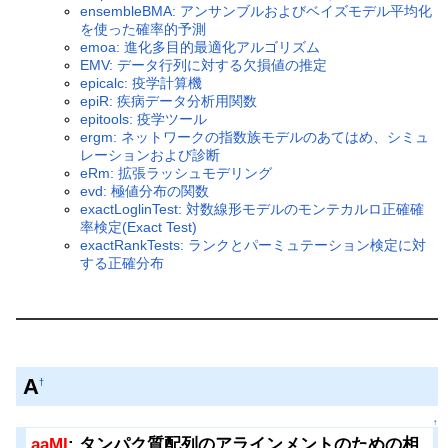
ensembleBMA: アンサンブルおよびベイズモデル平均化
を使った確率的予測
emoa: 進化多目的最適化アルゴリズム
EMV: データ行列に対する欠損値の推定
epicalc: 疫学計算機
epiR: 疾病データ分析用関数
epitools: 疫学ツール
ergm: ネットワークの指数族モデルのあてはめ、シミュ
レーションおよび診断
eRm: 拡張ラッシュモデリング
evd: 極値分布の関数
exactLoglinTest: 対数線形モデルのモンテカルロ正確確
率検定(Exact Test)
exactRankTests: ランクとパーミュテーション検定に対
する正確分布
A
†
↑
aaMI
: タンパク質配列のアラインメントのための相