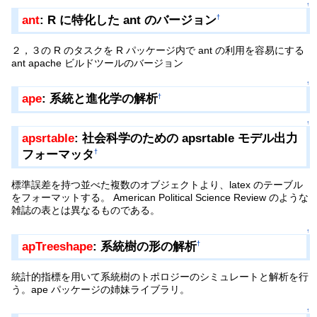
↑
ant
: R に特化した ant のバージョン
†
２，３の R のタスクを R パッケージ内で ant の利用を容易にする
ant apache ビルドツールのバージョン
↑
ape
: 系統と進化学の解析
†
↑
apsrtable
: 社会科学のための apsrtable モデル出力
フォーマッタ
†
標準誤差を持つ並べた複数のオブジェクトより、latex のテーブル
をフォーマットする。 American Political Science Review のような
雑誌の表とは異なるものである。
↑
apTreeshape
: 系統樹の形の解析
†
統計的指標を用いて系統樹のトポロジーのシミュレートと解析を行
う。ape パッケージの姉妹ライブラリ。
↑