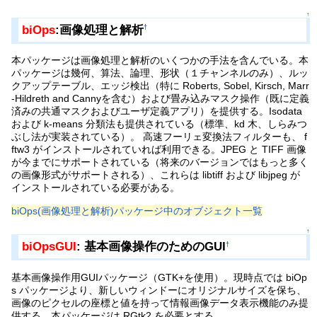
↑
biOps
:画像処理と解析
†
本パッケージは画像処理と解析のいくつかの手法を含んでいる。本
パッケージは幾何、算法、論理、形状（１チャンネルのみ）、ルッ
クアップテーブル、エッジ検出（特に Roberts, Sobel, Kirsch, Marr
-Hildreth and Cannyを含む）および畳み込みマスク操作（既に定義
済みの共通マスクおよびユーザ定義アプリ）を提供する。Isodata
および k-means 分類法も提供されている（標準、kd 木、しらみつ
ぶし法が実装されている）。 高速フーリェ変換法フィルターも、 f
ftw3 がインストールされていれば利用できる。JPEG と TIFF 画像
が今までにサポートされている（将来のバージョンではもっと多く
の画像形式がサポートされる）、これらは libtiff および libjpeg が
インストールされている必要がある。
biOps(画像処理と解析)パッケージ中のオブジェクト一覧
↑
biOpsGUI
: 基本画像操作のためのGUI
†
基本画像操作用GUIパッケージ（GTK+を使用）。現時点では biOp
s パッケージより、新しいウィンドーにオリジナルサイズを保ち、
画像のピクセルの座標と値を持って情報画像データ表示機能のみ提
供する。本パッケージは RGtk2 を必要とする。