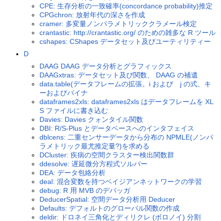
CPE: 生存分析の一致確率(concordance probability)推定
CPGchron: 放射年代の深さを作成
cramer: 多変量ノンパラメトリッククラメール検定
crantastic: http://crantastic.org/ のための雑多な R ツール
cshapes: CShapes データセット及びユーティリティー
D
DAAG DAAG データ分析とグラフィックス
DAAGxtras: データセット及び関数、 DAAG の補遺
data.table(データフレームの拡張。i および j の式、キ
ーおよびバイナ
dataframes2xls: dataframes2xls はデータフレームを XL
S ファイルに書き込む
Davies: Davies クォンタイル関数
DBI: R/S-Plus とデータベースへのインタフェイス
dblcens: 二重センサーデータから分布の NPMLE(ノンパ
ラメトリック最尤推定量?)を求める
DCluster: 疾病の空間クラスター検出関数群
ddesolve: 遅延微分方程式ソルバー
DEA: データ包絡分析
deal: 混合変数を持つベイジアンネットワークの学習
debug: R 用 MVB のデバッガ
DeducerSpatial: 空間データ分析用 Deducer
Defaults: デフォルトのグローバル関数の作成
deldir: ドロネイ三角化とディリクレ (ボロノイ) 分割