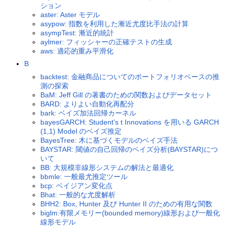
ション
aster: Aster モデル
asypow: 指数を利用した漸近尤度比手法の計算
asympTest: 漸近的統計
aylmer: フィッシャーの正確テストの生成
aws: 適応的重み平滑化
B
backtest: 金融商品についてのポートフォリオベースの推
測の探索
BaM: Jeff Gill の著書のための関数およびデータセット
BARD: よりよい自動化再配分
bark: ベイズ加法回帰カーネル
bayesGARCH: Student's t Innovations を用いる GARCH
(1,1) Model のベイズ推定
BayesTree: 木に基づくモデルのベイズ手法
BAYSTAR: 閾値の自己回帰のベイズ分析(BAYSTAR)につ
いて
BB: 大規模非線形システムの解法と最適化
bbmle: 一般最尤推定ツール
bcp: ベイジアン変化点
Bhat: 一般的な尤度解析
BHH2: Box, Hunter 及び Hunter II のための有用な関数
biglm:有限メモリー(bounded memory)線形および一般化
線形モデル