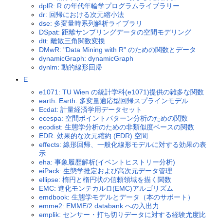
dplR: R の年代年輪学プログラムライブラリー
dr: 回帰における次元縮小法
dse: 多変量時系列解析ライブラリ
DSpat: 距離サンプリングデータの空間モデリング
dtt: 離散三角関数変換
DMwR: "Data Mining with R" のための関数とデータ
dynamicGraph: dynamicGraph
dynlm: 動的線形回帰
E
e1071: TU Wien の統計学科(e1071)提供の雑多な関数
earth: Earth: 多変量適応型回帰スプラインモデル
Ecdat: 計量経済学用データセット
ecespa: 空間ポイントパターン分析のための関数
ecodist: 生態学分析のための非類似度ベースの関数
EDR: 効果的な次元縮約 (EDR) 空間
effects: 線形回帰、一般化線形モデルに対する効果の表
示
eha: 事象履歴解析(イベントヒストリー分析)
eiPack: 生態学推定および高次元データ管理
ellipse: 楕円と楕円状の信頼領域を描く関数
EMC: 進化モンテカルロ(EMC)アルゴリズム
emdbook: 生態学モデルとデータ（本のサポート）
emme2: EMME/2 databank への入出力
emplik: センサー・打ち切りデータに対する経験尤度比