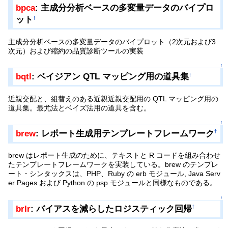
bpca
: 主成分分析ベースの多変量データのバイプロ
ット
†
主成分分析ベースの多変量データのバイプロット（2次元および3
次元）および縮約の品質診断ツールの実装
↑
bqtl
: ベイジアン QTL マッピング用の道具集
†
近親交配と、組替えのある近親近親交配用の QTL マッピング用の
道具集。最尤法とベイズ法用の道具を含む。
↑
brew
: レポート生成用テンプレートフレームワーク
†
brew はレポート生成のために、テキストと R コードを組み合わせ
たテンプレートフレームワークを実装している。brew のテンプレ
ート・シンタックスは、PHP、Ruby の erb モジュール, Java Serv
er Pages および Python の psp モジュールと同様なものである。
↑
brlr
: バイアスを減らしたロジスティック回帰
†