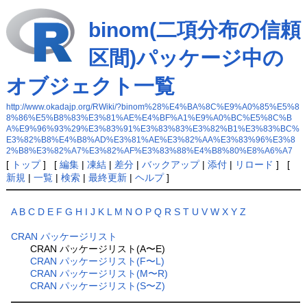
binom(二項分布の信頼
区間)パッケージ中の
オブジェクト一覧
http://www.okadajp.org/RWiki/?binom%28%E4%BA%8C%E9%A0%85%E5%8
8%86%E5%B8%83%E3%81%AE%E4%BF%A1%E9%A0%BC%E5%8C%B
A%E9%96%93%29%E3%83%91%E3%83%83%E3%82%B1%E3%83%BC%
E3%82%B8%E4%B8%AD%E3%81%AE%E3%82%AA%E3%83%96%E3%8
2%B8%E3%82%A7%E3%82%AF%E3%83%88%E4%B8%80%E8%A6%A7
[
トップ
] [
編集
|
凍結
|
差分
|
バックアップ
|
添付
|
リロード
] [
新規
|
一覧
|
検索
|
最終更新
|
ヘルプ
]
A
B
C
D
E
F
G
H
I
J
K
L
M
N
O
P
Q
R
S
T
U
V
W
X
Y
Z
CRAN パッケージリスト
CRAN パッケージリスト(A〜E)
CRAN パッケージリスト(F〜L)
CRAN パッケージリスト(M〜R)
CRAN パッケージリスト(S〜Z)