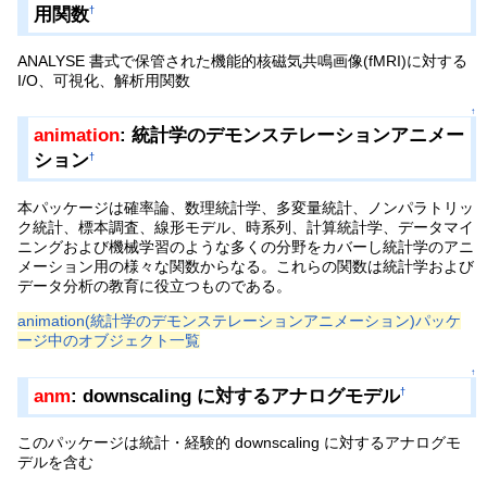
用関数
†
ANALYSE 書式で保管された機能的核磁気共鳴画像(fMRI)に対する
I/O、可視化、解析用関数
↑
animation
: 統計学のデモンステレーションアニメー
ション
†
本パッケージは確率論、数理統計学、多変量統計、ノンパラトリッ
ク統計、標本調査、線形モデル、時系列、計算統計学、データマイ
ニングおよび機械学習のような多くの分野をカバーし統計学のアニ
メーション用の様々な関数からなる。これらの関数は統計学および
データ分析の教育に役立つものである。
animation(統計学のデモンステレーションアニメーション)パッケ
ージ中のオブジェクト一覧
↑
anm
: downscaling に対するアナログモデル
†
このパッケージは統計・経験的 downscaling に対するアナログモ
デルを含む