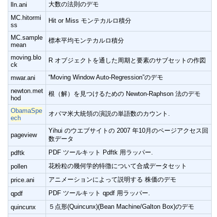
大数の法則のデモ
lln.ani
MC.hitormi
Hit or Miss モンテカルロ積分
ss
MC.sample
標本平均モンテカルロ積分
mean
moving.blo
R オブジェクトを通した周期と要素のサブセットの作図
ck
“Moving Window Auto-Regression”のデモ
mwar.ani
newton.met
根（解）を見つけるための Newton-Raphson 法のデモ
hod
ObamaSpe
オバマ米大統領の演説の単語数のカウント.
ech
Yihui のウエブサイトの 2007 年10月のページアクセス回
pageview
数データ
PDF ツールキット Pdftk 用ラッパー.
pdftk
花粉粒の幾何学的特徴について合成データセット
pollen
アニメーションによって説明する 株価のデモ
price.ani
PDF ツールキット qpdf 用ラッパー.
qpdf
５点形(Quincunx)(Bean Machine/Galton Box)のデモ
quincunx