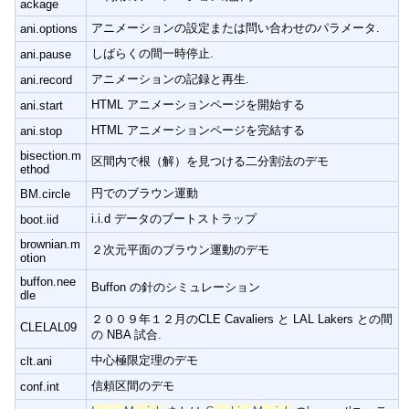
ackage
アニメーションの設定または問い合わせのパラメータ.
ani.options
しばらくの間一時停止.
ani.pause
アニメーションの記録と再生.
ani.record
HTML アニメーションページを開始する
ani.start
HTML アニメーションページを完結する
ani.stop
bisection.m
区間内で根（解）を見つける二分割法のデモ
ethod
円でのブラウン運動
BM.circle
i.i.d データのブートストラップ
boot.iid
brownian.m
２次元平面のブラウン運動のデモ
otion
buffon.nee
Buffon の針のシミュレーション
dle
２００９年１２月のCLE Cavaliers と LAL Lakers との間
CLELAL09
の NBA 試合.
中心極限定理のデモ
clt.ani
信頼区間のデモ
conf.int