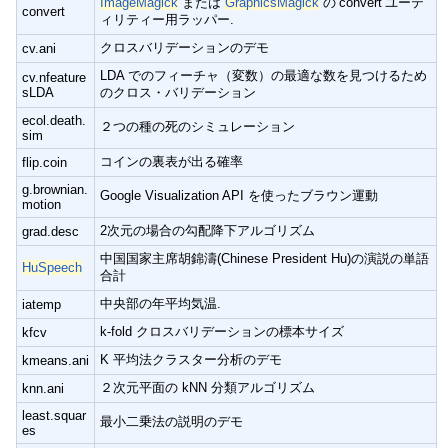
ImageMagick
または
GraphicsMagick
の’convert’ユーテ
convert
ィリティー用ラッパー.
クロスバリデーションのデモ
cv.ani
LDA でのフィーチャ（変数）の最適な数を見つけるため
cv.nfeature
sLDA
のクロス・バリデーション
ecol.death.
２つの種の死のシミュレーション
sim
コインの裏表が出る確率
flip.coin
g.brownian.
Google Visualization API を使ったブラウン運動
motion
2次元の場合の勾配降下アルゴリズム
grad.desc
中国国家主席胡錦濤(Chinese President Hu)の演説の単語
HuSpeech
合計
中央部の年平均気温.
iatemp
k-fold クロスバリデーションの標本サイズ
kfcv
K 平均法クラスター分析のデモ
kmeans.ani
２次元平面の kNN 分類アルゴリズム
knn.ani
least.squar
最小二乗法の説明のデモ
es