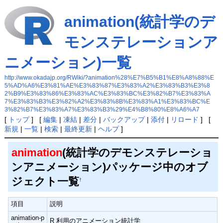
animation(統計学のデ
モンステレーションア
ニメーション)一覧
http://www.okadajp.org/RWiki/?animation%28%E7%B5%B1%E8%A8%88%E
5%AD%A6%E3%81%AE%E3%83%87%E3%83%A2%E3%83%B3%E3%8
2%B9%E3%83%86%E3%83%AC%E3%83%BC%E3%82%B7%E3%83%A
7%E3%83%B3%E3%82%A2%E3%83%8B%E3%83%A1%E3%83%BC%E
3%82%B7%E3%83%A7%E3%83%B3%29%E4%B8%80%E8%A6%A7
[
トップ
] [
編集
|
凍結
|
差分
|
バックアップ
|
添付
|
リロード
] [
新規
|
一覧
|
検索
|
最終更新
|
ヘルプ
]
animation
(統計学のデモンステレーショ
ンアニメーション)パッケージ中のオブ
ジェクト一覧
†
項目
説明
animation-p
R 利用のアニメーション統計学