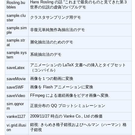
Hans Rosling の話 “これまで最良のものと見てきた第３
Rosling.bu
bbles
世界の伝説の虚偽”のバブルデモ
sample.clu
クラスタサンプリング用デモ
ster
sample.sim
非復元単純無作為抽出法のデモ
ple
sample.str
層化抽出法のためのデモ
at
sample.sys
系統抽出法のデモ
tem
アニメーションの LaTeX 文書への挿入とタイプセット
saveLatex
（コンパイル）
画像を１つの動画に変換
saveMovie
画像を Flash アニメーションに変換
saveSWF
FFmpeg による連続画像をビデオ画像へ変換.
saveVideo
sim.qqnor
正規分布の QQ プロットシミュレーション
m
2009/11/27 時点の Vanke Co., Ltd の株価
vanke1127
錯視: きらめき格子錯視およびヘルマン（ハーマン）格
vi.grid.illusi
on
子錯視