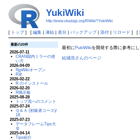
YukiWiki
http://www.okadajp.org/RWiki/?YukiWiki
[
トップ
] [
編集
|
凍結
|
差分
|
バックアップ
|
添付
|
リロード
] [
最新の20件
最初に
PukiWiki
を開発する際に参考にし
2026-07-11
CRAN国内ミラーの使
結城浩さんのページ
い方
2026-04-09
RjpWikiオープン
R史
2026-02-22
R のインストール
2026-02-20
R掲示板
2025-08-28
トップ頁へのコメント
2025-07-24
Ｑ＆Ａ (初級者コース)/
18
2025-07-23
データフレームTips大
全
2025-04-14
Tips紹介