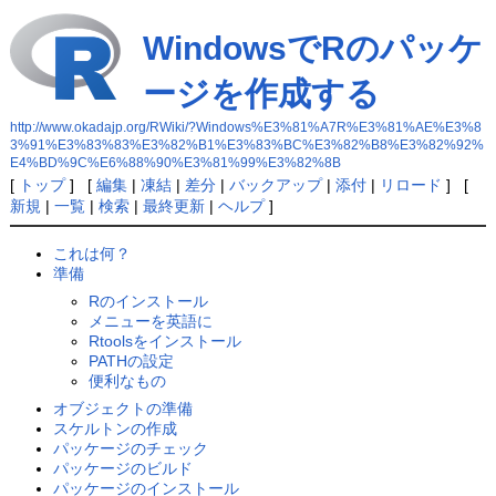
WindowsでRのパッケ
ージを作成する
http://www.okadajp.org/RWiki/?Windows%E3%81%A7R%E3%81%AE%E3%8
3%91%E3%83%83%E3%82%B1%E3%83%BC%E3%82%B8%E3%82%92%
E4%BD%9C%E6%88%90%E3%81%99%E3%82%8B
[
トップ
] [
編集
|
凍結
|
差分
|
バックアップ
|
添付
|
リロード
] [
新規
|
一覧
|
検索
|
最終更新
|
ヘルプ
]
これは何？
準備
Rのインストール
メニューを英語に
Rtoolsをインストール
PATHの設定
便利なもの
オブジェクトの準備
スケルトンの作成
パッケージのチェック
パッケージのビルド
パッケージのインストール