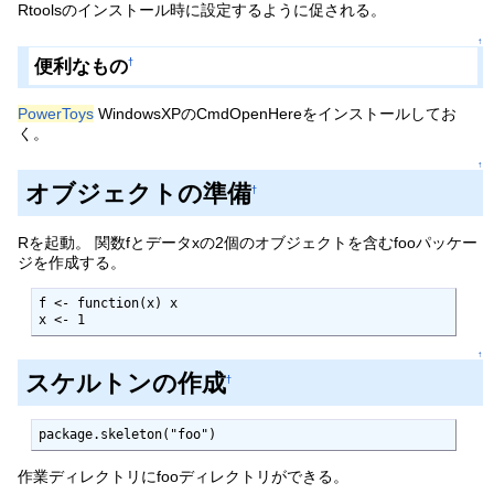
Rtoolsのインストール時に設定するように促される。
↑
便利なもの
†
PowerToys
WindowsXPのCmdOpenHereをインストールしてお
く。
↑
オブジェクトの準備
†
Rを起動。 関数fとデータxの2個のオブジェクトを含むfooパッケー
ジを作成する。
f <- function(x) x

x <- 1
↑
スケルトンの作成
†
package.skeleton("foo")
作業ディレクトリにfooディレクトリができる。