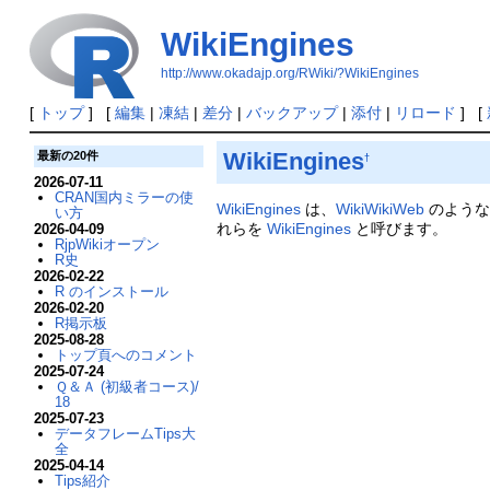
WikiEngines
http://www.okadajp.org/RWiki/?WikiEngines
[
トップ
] [
編集
|
凍結
|
差分
|
バックアップ
|
添付
|
リロード
] [
WikiEngines
最新の20件
†
2026-07-11
CRAN国内ミラーの使
WikiEngines
は、
WikiWikiWeb
のような
い方
れらを
WikiEngines
と呼びます。
2026-04-09
RjpWikiオープン
R史
2026-02-22
R のインストール
2026-02-20
R掲示板
2025-08-28
トップ頁へのコメント
2025-07-24
Ｑ＆Ａ (初級者コース)/
18
2025-07-23
データフレームTips大
全
2025-04-14
Tips紹介