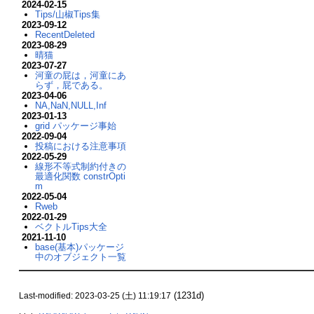
2024-02-15
Tips/山椒Tips集
2023-09-12
RecentDeleted
2023-08-29
晴猫
2023-07-27
河童の屁は，河童にあ
らず，屁である。
2023-04-06
NA,NaN,NULL,Inf
2023-01-13
grid パッケージ事始
2022-09-04
投稿における注意事項
2022-05-29
線形不等式制約付きの
最適化関数 constrOpti
m
2022-05-04
Rweb
2022-01-29
ベクトルTips大全
2021-11-10
base(基本)パッケージ
中のオブジェクト一覧
(1231d)
Last-modified: 2023-03-25 (土) 11:19:17