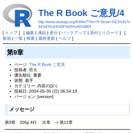
The R Book ご意見/4
http://www.okadajp.org/RWiki/?The+R+Book+%E3%81%
94%E6%84%8F%E8%A6%8B/4
[
トップ
] [
編集
|
凍結
|
差分
|
バックアップ
|
添付
|
リロード
] [
新規
|
一覧
|
検索
|
最終更新
|
ヘルプ
]
第9章
ページ:
The R Book ご意見
投稿者:
匿名
優先順位: 重要
状態: 着手
カテゴリー: 内容の誤り
投稿日: 2004-05-30 (日) 06:54:19
バージョン: [version]
↑
メッセージ
第9章 205p 4行 次章 -> 第12章