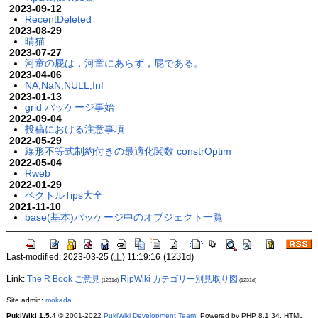
2023-09-12
RecentDeleted
2023-08-29
晴猫
2023-07-27
河童の屁は，河童にあらず，屁である。
2023-04-06
NA,NaN,NULL,Inf
2023-01-13
grid パッケージ事始
2022-09-04
投稿における注意事項
2022-05-29
線形不等式制約付きの最適化関数 constrOptim
2022-05-04
Rweb
2022-01-29
ベクトルTips大全
2021-11-10
base(基本)パッケージ中のオブジェクト一覧
(1231d)
Last-modified: 2023-03-25 (土) 11:19:16
Link:
The R Book ご意見
RjpWiki カテゴリー別見取り図
(1231d)
(1231d)
Site admin:
mokada
PukiWiki 1.5.4
© 2001-2022
PukiWiki Development Team
. Powered by PHP 8.1.34. HTML