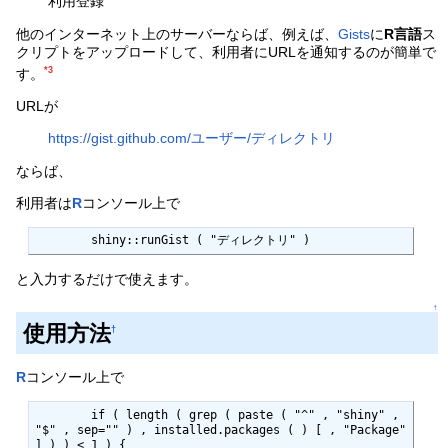
利用登録
他のインターネット上のサーバーならば、例えば、
Gists
に
R言語
ス
クリプトをアップロードして、利用者にURLを通知するのが簡単で
*3
す。
URLが
https://gist.github.com/ユーザー/ディレクトリ
ならば、
利用者は
R
コンソール上で
	shiny::runGist ( "ディレクトリ" )
と入力するだけで使えます。
↑
使用方法
†
R
コンソール上で
	if ( length ( grep ( paste ( "^" , "shiny" , 
"$" , sep="" ) , installed.packages ( ) [ , "Package" 
] ) ) < 1 ) {
