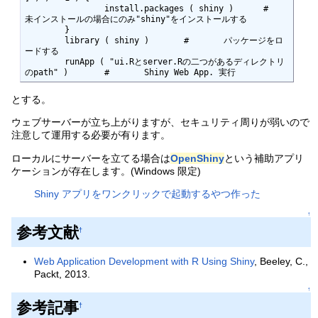
		install.packages ( shiny )	#	
未インストールの場合にのみ"shiny"をインストールする

	}

	library ( shiny )	#	パッケージをロ
ードする

	runApp ( "ui.Rとserver.Rの二つがあるディレクトリ
のpath" )	#	Shiny Web App. 実行
とする。
ウェブサーバーが立ち上がりますが、セキュリティ周りが弱いので
注意して運用する必要が有ります。
ローカルにサーバーを立てる場合は
OpenShiny
という補助アプリ
ケーションが存在します。(Windows 限定)
Shiny アプリをワンクリックで起動するやつ作った
↑
参考文献
†
Web Application Development with R Using Shiny
, Beeley, C.,
Packt, 2013.
↑
参考記事
†