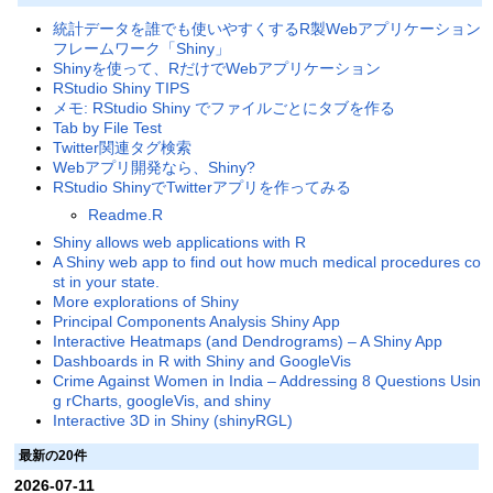
統計データを誰でも使いやすくするR製Webアプリケーション
フレームワーク「Shiny」
Shinyを使って、RだけでWebアプリケーション
RStudio Shiny TIPS
メモ: RStudio Shiny でファイルごとにタブを作る
Tab by File Test
Twitter関連タグ検索
Webアプリ開発なら、Shiny?
RStudio ShinyでTwitterアプリを作ってみる
Readme.R
Shiny allows web applications with R
A Shiny web app to find out how much medical procedures co
st in your state.
More explorations of Shiny
Principal Components Analysis Shiny App
Interactive Heatmaps (and Dendrograms) – A Shiny App
Dashboards in R with Shiny and GoogleVis
Crime Against Women in India – Addressing 8 Questions Usin
g rCharts, googleVis, and shiny
Interactive 3D in Shiny (shinyRGL)
最新の20件
2026-07-11