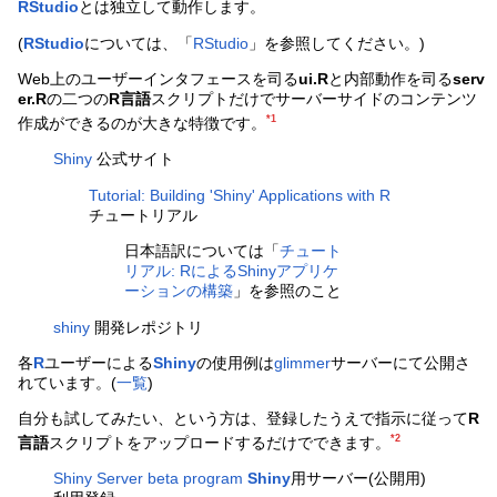
RStudio
とは独立して動作します。
(
RStudio
については、「
RStudio
」を参照してください。)
Web上のユーザーインタフェースを司る
ui.R
と内部動作を司る
serv
er.R
の二つの
R言語
スクリプトだけでサーバーサイドのコンテンツ
*1
作成ができるのが大きな特徴です。
Shiny
公式サイト
Tutorial: Building 'Shiny' Applications with R
チュートリアル
日本語訳については「
チュート
リアル: RによるShinyアプリケ
ーションの構築
」を参照のこと
shiny
開発レポジトリ
各
R
ユーザーによる
Shiny
の使用例は
glimmer
サーバーにて公開さ
れています。(
一覧
)
自分も試してみたい、という方は、登録したうえで指示に従って
R
*2
言語
スクリプトをアップロードするだけでできます。
Shiny Server beta program
Shiny
用サーバー(公開用)