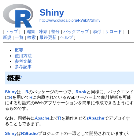
Shiny
http://www.okadajp.org/RWiki/?Shiny
[
トップ
] [
編集
|
凍結
|
差分
|
バックアップ
|
添付
|
リロード
] [
新規
|
一覧
|
検索
|
最終更新
|
ヘルプ
]
概要
使用方法
参考文献
参考記事
概要
†
Shiny
は、
R
のパッケージの一つで、
Rook
と同様に、バックエンド
に
R
を用いて
R
に内蔵されているWebサーバー上で統計解析を可能
にする対話式のWebアプリケーションを簡単に作成できるようにす
るものです。
なお、両者共に
Apache
上で
R
を動作させる
rApache
でデプロイす
ることもできます。
Shiny
は
RStudio
プロジェクトの一環として開発されていますが、