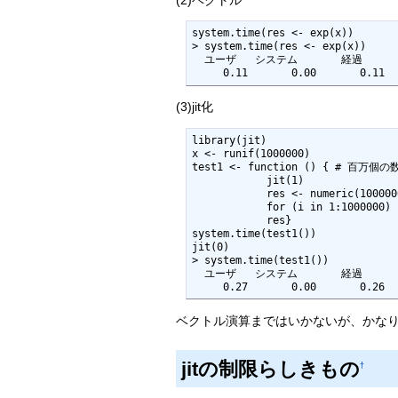
system.time(res <- exp(x)) 

> system.time(res <- exp(x)) 

  ユーザ   システム       経過  

     0.11       0.00       0.11 
(3)jit化
library(jit)

x <- runif(1000000)

test1 <- function () { # 百万
            jit(1)

            res <- numeric(1000000)

            for (i in 1:1000000) res[i] <- exp(x[i])

            res}

system.time(test1())

jit(0)

> system.time(test1())

  ユーザ   システム       経過  

     0.27       0.00       0.26 
ベクトル演算まではいかないが、かな
jitの制限らしきもの
†