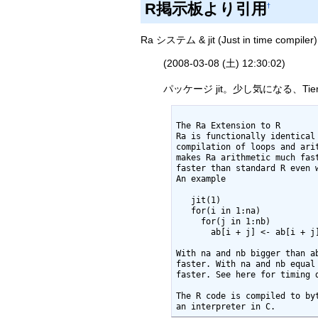
R掲示板より引用
†
Ra システム & jit (Just in time compiler
(2008-03-08 (土) 12:30:02)
パッケージ jit。少し気になる、Tier
The Ra Extension to R

Ra is functionally identical 
compilation of loops and ari
makes Ra arithmetic much fas
faster than standard R even 
An example

   jit(1)                     # turn on just-in-time compilation

   for(i in 1:na)             # example convolution code 

     for(j in 1:nb)

       ab[i + j] <- ab[i + j] + a[i] * b[j]

With na and nb bigger than a
faster. With na and nb equal
faster. See here for timing d
The R code is compiled to by