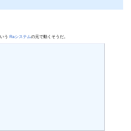
たという
Raシステム
の元で動くそうだ。