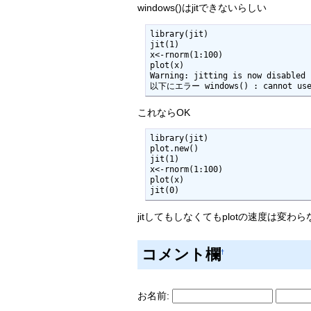
windows()はjitできないらしい
library(jit)

jit(1)

x<-rnorm(1:100)

plot(x)

Warning: jitting is now disabled

以下にエラー windows() : cannot use i
これならOK
library(jit)

plot.new()

jit(1)

x<-rnorm(1:100)

plot(x)

jit(0)
jitしてもしなくてもplotの速度は変
コメント欄
†
お名前: