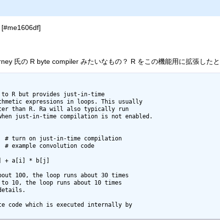
) [#me1606df]
ney 氏の R byte compiler みたいなもの？ R をこの機能用に拡張し
to R but provides just-in-time  

thmetic expressions in loops. This usually  

ter than R. Ra will also typically run 

when just-in-time compilation is not enabled.

bout 100, the loop runs about 30 times 

 to 10, the loop runs about 10 times 

etails.

te code which is executed internally by 
