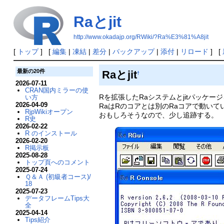
Raとjit
http://www.okadajp.org/RWiki/?Ra%E3%81%A8jit
[
トップ
] [
編集
|
凍結
|
差分
|
バックアップ
|
添付
|
リロード
] [
最新の20件
Raとjit
†
2026-07-11
CRAN国内ミラーの使
Rを拡張したRaシステムとjitパッケ
い方
2026-04-09
RaはRのコアとは別のRaコアで動いて
RjpWikiオープン
おもしろそうなので、少し追跡する。
R史
2026-02-22
R のインストール
2026-02-20
R掲示板
2025-08-28
トップ頁へのコメント
2025-07-24
Ｑ＆Ａ (初級者コース)/
18
2025-07-23
データフレームTips大
全
2025-04-14
Tips紹介