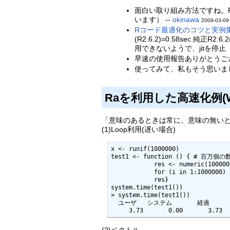
面白い取り組み方法ですね。R
います） --
okinawa
2008-03-09 
Rコード最適化のコツと実例
(R2.6.2)=0.58sec 純正
用できないようで、jitを停止「 
早速の使用報告ありがとうご
使ってみて、私もそう思いました。
Raを利用した高速化例(WinX
「意味のあるときは常に、意味の無い
(1)Loop利用(遅い場合)
x <- runif(1000000)

test1 <- function () { # 百万
            res <- numeric(1000000)

            for (i in 1:1000000) res[i] <- exp(x[i])

            res}

system.time(test1())

> system.time(test1())

  ユーザ   システム       経過  

     3.73       0.00       3.73 
(2)ベクトル