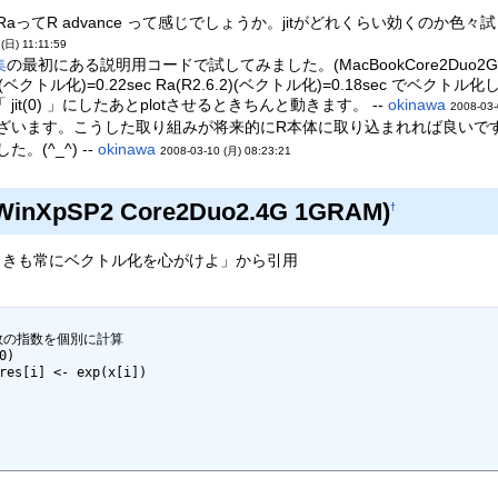
aってR advance って感じでしょうか。jitがどれくらい効くのか
(日) 11:11:59
集
の最初にある説明用コードで試してみました。(MacBookCore2Duo2G
R2.6.2(ベクトル化)=0.22sec Ra(R2.6.2)(ベクトル化)=0.18s
jit(0) 」にしたあとplotさせるときちんと動きます。 --
okinawa
2008-03-
ざいます。こうした取り組みが将来的にR本体に取り込まれれば良いですね
(^_^) --
okinawa
2008-03-10 (月) 08:23:21
pSP2 Core2Duo2.4G 1GRAM)
†
ときも常にベクトル化を心がけよ」から引用
個の数の指数を個別に計算
