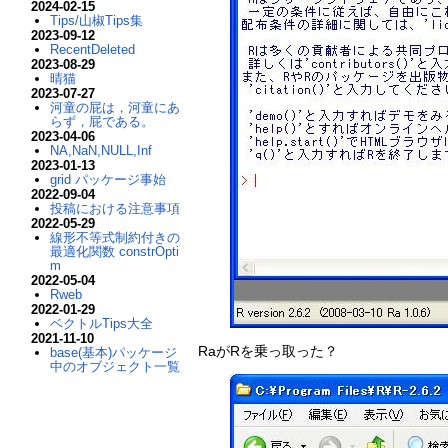
2024-02-15
Tips/山椒Tips集
2023-09-12
RecentDeleted
2023-08-29
晴猫
2023-07-27
河童の屁は，河童にあ
らず，屁である。
2023-04-06
NA,NaN,NULL,Inf
2023-01-13
grid パッケージ事始
2022-09-04
投稿における注意事項
2022-05-29
線形不等式制約付きの
最適化関数 constrOpti
m
2022-05-04
Rweb
2022-01-29
ベクトルTips大全
2021-11-10
RaがRを乗っ取った？
base(基本)パッケージ
中のオブジェクト一覧