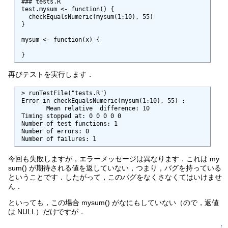
 ### tests.R

 test.mysum <- function() {

   checkEqualsNumeric(mysum(1:10), 55)

 }

 mysum <- function(x) {

 }
再びテストを実行します．
 > runTestFile("tests.R")

 Error in checkEqualsNumeric(mysum(1:10), 55) : 

 	Mean relative  difference: 10

 Timing stopped at: 0 0 0 0 0 

 Number of test functions: 1 

 Number of errors: 0 

 Number of failures: 1 
今回も失敗しますが，エラーメッセージは異なります．これは my
sum() が期待される値を返していない，つまり，バグを持っている
ということです．したがって，このバグをなくさなくてはいけませ
ん．
といっても，この場合 mysum() がなにもしていない（ので，返値
は NULL）だけですが．
↑