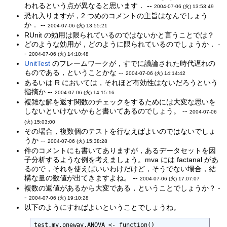
われるという点が異なると思います． --
2004-07-06 (火) 13:53:49
恐れ入りますが，2 つめのコメントの主旨はなんでしょう
か． --
2004-07-06 (火) 13:55:21
RUnit の効用は限られているのではないかと言うことでは？
どのような効用が，どのように限られているのでしょうか． -
-
2004-07-06 (火) 14:10:48
UnitTest
のフレームワークが，すでに議論された時代遅れの
ものである，ということかな --
2004-07-06 (火) 14:14:42
あるいは R においては，それほど有効性はないだろうという
指摘か --
2004-07-06 (火) 14:15:16
複雑な解を返す関数のチェックをするためには大変な思いを
しないといけないかもと書いてあるのでしょう。 --
2004-07-06
(火) 15:03:00
その場合，複数個のテストを行なえばよいのではないでしょ
うか --
2004-07-06 (火) 15:38:28
件のコメントにも書いてありますが，あるデータセットを因
子分析するような例を考えましょう。mva には factanal があ
るので，それを使えばいいわけだけど，そうでない場合，結
構な量の数値が出てきますよね。 --
2004-07-06 (火) 17:07:07
複数の返値があるから大変である，ということでしょうか？ -
-
2004-07-06 (火) 19:10:28
以下のようにすればよいということでしょうね。
test.my.oneway.ANOVA <- function()
