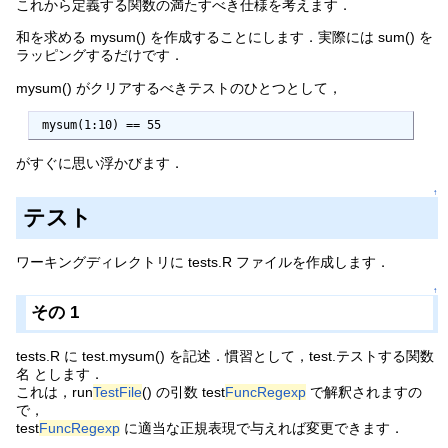
これから定義する関数の満たすべき仕様を考えます．
和を求める mysum() を作成することにします．実際には sum() を
ラッピングするだけです．
mysum() がクリアするべきテストのひとつとして，
 mysum(1:10) == 55
がすぐに思い浮かびます．
↑
テスト
ワーキングディレクトリに tests.R ファイルを作成します．
↑
その 1
tests.R に test.mysum() を記述．慣習として，test.テストする関数
名 とします．
これは，run
TestFile
() の引数 test
FuncRegexp
で解釈されますの
で，
test
FuncRegexp
に適当な正規表現で与えれば変更できます．