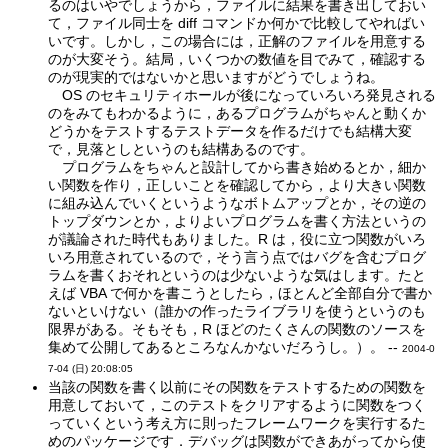
るのはいやでしょうから，ファイルに結果を書き出しておい
て，ファイル同士を diff コマンドか何かで比較してやればい
いです。しかし，この場合には，正解のファイルを用意する
のが大変そう。結局，いくつかの数値を目でみて，確認する
のが現実的ではないかと思いますがどうでしょうね。
OS のセキュリティホールが後になっていろいろ発見される
のをみてもわかるように，あるプログラムがちゃんと動くか
どうかをテストするテストデータを作るだけでも結構大変
で，見落としというのも結構あるのです。
プログラムをちゃんと設計してから書き始めるとか，細か
い関数を作り，正しいことを確認してから，より大きい関数
に組み込んでいくというようなボトムアップとか，その逆の
トップダウンとか，よりよいプログラムを書く方法というの
が議論された時代もありました。R は，役に立つ関数がいろ
いろ用意されているので，そう言う点ではバグを含むプログ
ラムを書くおそれというのは少ないような気はします。たと
えば VBA で何かを書こうとしたら，ほとんど全部自分で書か
ないといけない（誰かの作ったライブラリを使うというのも
限界がある。そもそも，R ほどのたくさんの関数のソースを
集めて公開してあるところなんかないだろうし。）。 --
2004-0
7-04 (日) 20:08:05
当該の関数を書く以前にその関数をテストするための関数を
用意しておいて，このテストをクリアするように関数をつく
っていくという考え方に則ったフレームワークを実行するた
めのパッケージです．デバッグは関数ができあがってから使