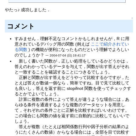
やたっ♪ 成功しました．
↑
コメント
すみません．理解不足なコメントかもしれませんが，R に用
意されているデバッグ用の関数 (例えば
ここで紹介されてい
る関数
) の機能が便利になったものだという理解でよろしい
のでしょうか？ --
2004-07-04 (日) 19:41:17
新しく書いた関数が，正しい処理をしているかどうかは，
答えのわかっているデータを与えて，関数が出す答えがそれ
と一致することを確認することにつきるでしょう。
正解と関数が出す答えをどうやって比較するかですが，た
とえば答えが数値一個なら，簡単ですね。目で見て比較して
も良いし，答えを返す前に stopifnot 関数を使ってチェックす
るとかでよいでしょう。
計算に複数の条件によって答えが違うような場合には，あ
らゆる条件を通過するような複数のデータセットを用意し
て，それぞれの条件ごとに正解を比較すればいいわけです。
この場合にも関数の値を返す前に自動的に比較してもいいで
しょう。
答えが複数（たとえば相関係数行列や因子分析の結果のよ
うにたくさんの数値）からなる場合には，全部を目で比較す