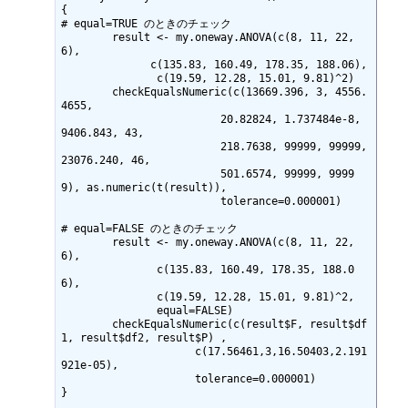
{

# equal=TRUE のときのチェック

	result <- my.oneway.ANOVA(c(8, 11, 22, 
6),

              c(135.83, 160.49, 178.35, 188.06), 

               c(19.59, 12.28, 15.01, 9.81)^2)

	checkEqualsNumeric(c(13669.396, 3, 4556.
4655, 

                         20.82824, 1.737484e-8, 
9406.843, 43,

                         218.7638, 99999, 99999, 
23076.240, 46, 

                         501.6574, 99999, 9999
9), as.numeric(t(result)), 

                         tolerance=0.000001)

# equal=FALSE のときのチェック

	result <- my.oneway.ANOVA(c(8, 11, 22, 
6), 

               c(135.83, 160.49, 178.35, 188.0
6), 

               c(19.59, 12.28, 15.01, 9.81)^2, 

               equal=FALSE)

	checkEqualsNumeric(c(result$F, result$df
1, result$df2, result$P) , 

                     c(17.56461,3,16.50403,2.191
921e-05), 

                     tolerance=0.000001)

}
