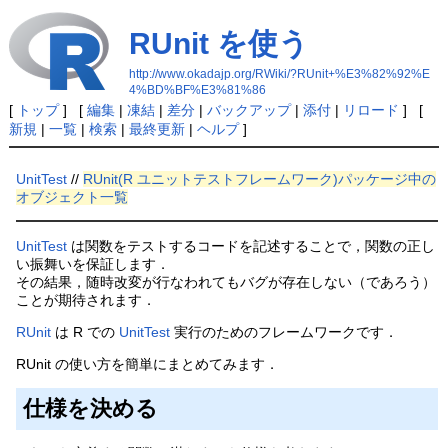
RUnit を使う
http://www.okadajp.org/RWiki/?RUnit+%E3%82%92%E
4%BD%BF%E3%81%86
[
トップ
] [
編集
|
凍結
|
差分
|
バックアップ
|
添付
|
リロード
] [
新規
|
一覧
|
検索
|
最終更新
|
ヘルプ
]
UnitTest
//
RUnit(R ユニットテストフレームワーク)パッケージ中の
オブジェクト一覧
UnitTest
は関数をテストするコードを記述することで，関数の正し
い振舞いを保証します．
その結果，随時改変が行なわれてもバグが存在しない（であろう）
ことが期待されます．
RUnit
は R での
UnitTest
実行のためのフレームワークです．
RUnit の使い方を簡単にまとめてみます．
仕様を決める