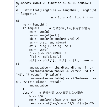
my.oneway.ANOVA <- function(n, m, u, equal=T)

{

#    stopifnot(length(n) == length(m), length(m) 
== length(u), 

                     n > 1, u > 0, floor(n) == 
n)

    ng <- length(n)

    if (equal) {    # 分散が等しいと仮定する場合

        nc <- sum(n)

        sw <- sum(u*(n-1))

        sb <- sum(n*(m-sum(n*m)/nc)^2)

        ss <- c(sb, sw, sb+sw)

        df <- c(ng-1, nc-ng, nc-1)

        ms <- ss/df

        f <- p <- rep(99999, 3)

        f[1] <- ms[1]/ms[2]

        p[1] <- pf(f[1], df[1], df[2], lower = 
F)

        anova.table <- cbind(ss, df, ms, f, p)

        colnames(anova.table) <- c("SS", "d.f.", 
"MS", "F value", "P value")

        rownames(anova.table) <- c("between clas
s", "within class", "total")

        anova.table

    }

    else {    # 分散が等しいと仮定しない場合

        w <- n/u

        m0 <- sum(w*m)/(sum.w <- sum(w))

        temp <- sum((1-w/sum.w)^2/(n-1))/(ng^2-
1)
