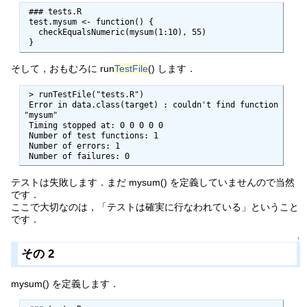
 ### tests.R

 test.mysum <- function() {

   checkEqualsNumeric(mysum(1:10), 55)

 }
そして，おもむろに run
TestFile
() します．
 > runTestFile("tests.R")

 Error in data.class(target) : couldn't find function 
"mysum"

 Timing stopped at: 0 0 0 0 0 

 Number of test functions: 1 

 Number of errors: 1 

 Number of failures: 0 
テストは失敗します．まだ mysum() を定義していませんので当然
です．
ここで大切なのは，「テストは確実に行なわれている」ということ
です．
↑
その 2
mysum() を定義します．