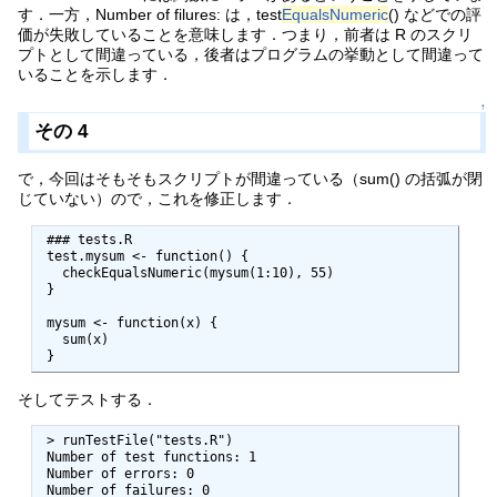
す．一方，Number of filures: は，test
EqualsNumeric
() などでの評
価が失敗していることを意味します．つまり，前者は R のスクリ
プトとして間違っている，後者はプログラムの挙動として間違って
いることを示します．
↑
その 4
で，今回はそもそもスクリプトが間違っている（sum() の括弧が閉
じていない）ので，これを修正します．
 ### tests.R

 test.mysum <- function() {

   checkEqualsNumeric(mysum(1:10), 55)

 }

 mysum <- function(x) {

   sum(x)

 }
そしてテストする．
 > runTestFile("tests.R")

 Number of test functions: 1 

 Number of errors: 0 

 Number of failures: 0 