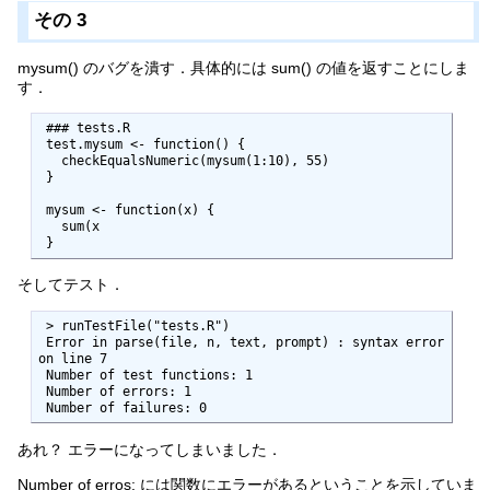
その 3
mysum() のバグを潰す．具体的には sum() の値を返すことにしま
す．
 ### tests.R

 test.mysum <- function() {

   checkEqualsNumeric(mysum(1:10), 55)

 }

 mysum <- function(x) {

   sum(x

 }
そしてテスト．
 > runTestFile("tests.R")

 Error in parse(file, n, text, prompt) : syntax error 
on line 7

 Number of test functions: 1 

 Number of errors: 1 

 Number of failures: 0 
あれ？ エラーになってしまいました．
Number of erros: には関数にエラーがあるということを示していま