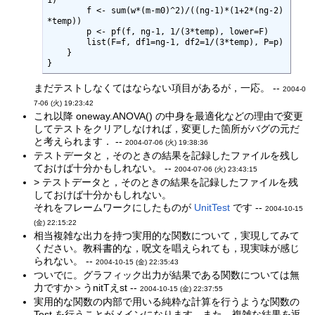
        f <- sum(w*(m-m0)^2)/((ng-1)*(1+2*(ng-2)
*temp))

        p <- pf(f, ng-1, 1/(3*temp), lower=F)

        list(F=f, df1=ng-1, df2=1/(3*temp), P=p)

    }

}
まだテストしなくてはならない項目があるが，一応。 --
2004-0
7-06 (火) 19:23:42
これ以降 oneway.ANOVA() の中身を最適化などの理由で変更
してテストをクリアしなければ，変更した箇所がバグの元だ
と考えられます． --
2004-07-06 (火) 19:38:36
テストデータと，そのときの結果を記録したファイルを残し
ておけば十分かもしれない。 --
2004-07-06 (火) 23:43:15
> テストデータと，そのときの結果を記録したファイルを残
しておけば十分かもしれない。
それをフレームワークにしたものが
UnitTest
です --
2004-10-15
(金) 22:15:22
相当複雑な出力を持つ実用的な関数について，実現してみて
ください。教科書的な，呪文を唱えられても，現実味が感じ
られない。 --
2004-10-15 (金) 22:35:43
ついでに。グラフィック出力が結果である関数については無
力ですか＞うnitTえst --
2004-10-15 (金) 22:37:55
実用的な関数の内部で用いる純粋な計算を行うような関数の
Test を行うことがメインになります．また，複雑な結果を返