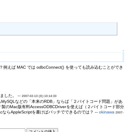
↑
？例えば MAC では odbcConnect() を使っても読み込むことができ
した。 --
2007-02-13 (火) 10:14:33
inuxでもMySQLなどの「本来のRDB」ならば「２バイトコード問題」があ
製のMac版有料AccessODBCDriverを使えば（２バイトコード部分
cならAppleScriptを書けばバッチでできるのでは？ --
okinawa
2007-