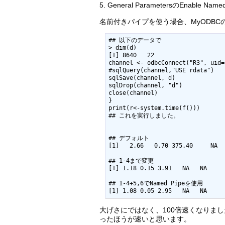
5. General ParametersのEnabl
名前付きパイプを使う場合、MyODBCの"
## 以下のデータで

> dim(d)

[1] 8640   22

channel <- odbcConnect("R3", uid=
#sqlQuery(channel,"USE rdata")

sqlSave(channel, d)

sqlDrop(channel, "d")

close(channel)

}

print(r<-system.time(f()))

## これを実行しました。

## デフォルト

[1]   2.66   0.70 375.40     NA  
## 1-4まで変更

[1] 1.18 0.15 3.91   NA   NA

## 1-4+5,6でNamed Pipeを使用

[1] 1.08 0.05 2.95   NA   NA
大げさにではなく、100倍速くなりま
ったほうが速いと思います。