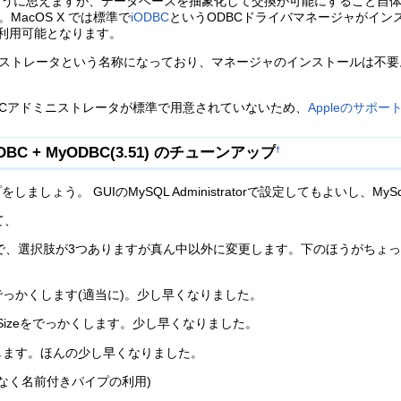
のように思えますが、データベースを抽象化して交換が可能にすること自体はど
MacOS X では標準で
iODBC
というODBCドライバマネージャがイン
が利用可能となります。
アドミニストレータという名称になっており、マネージャのインストールは不要。
) ではODBCアドミニストレータが標準で用意されていないため、
Appleのサポー
 RODBC + MyODBC(3.51) のチューンアップ
†
しょう。 GUIのMySQL Administratorで設定してもよいし、My
いて、
Flush Log at: で、選択肢が3つありますが真ん中以外に変更します。下
 Bufferをでっかくします(適当に)。少し早くなりました。
 Packet Sizeをでっかくします。少し早くなりました。
eをでっかくします。ほんの少し早くなりました。
はなく名前付きパイプの利用)