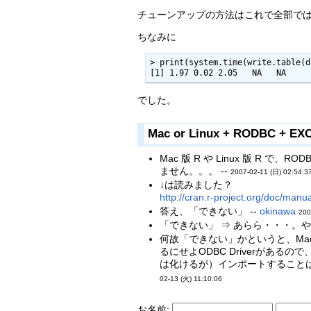
チューンアップの方法はこれで全部で
ちなみに
> print(system.time(write.table(d
[1] 1.97 0.02 2.05   NA   NA
でした。
Mac or Linux + RODBC + EX
Mac 版 R や Linux 版 R 
ません。。。 --
2007-02-11 (日) 02:54:3
↓は読みました？
http://cran.r-project.org/doc/ma
答え、「できない」 --
okinawa
200
「できない」 ⇒ あらら・・・。
何故「できない」かというと、Mac,L
るにせよODBC Driverがあるの
は化けるが）インポートすることは可能だっ
02-13 (火) 11:10:06
お名前: