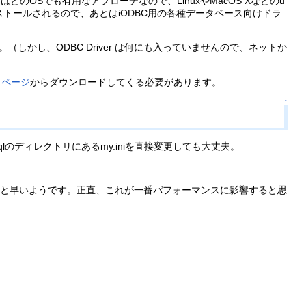
のOSでも有用なアプローチなので、LinuxやMacOS Xなどのu
ストールされるので、あとはiODBC用の各種データベース向けドラ
（しかし、ODBC Driver は何にも入っていませんので、ネットか
トページ
からダウンロードしてくる必要があります。
↑
Sqlのディレクトリにあるmy.iniを直接変更しても大丈夫。
のほうがちょっと早いようです。正直、これが一番パフォーマンスに影響すると思