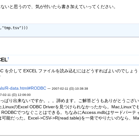
はないと思うので、気が付いたら書き加えていってください。
,"tmp.tsv")))

CEL
†
で、RODBC を介して EXCEL ファイルを読み込むにはどうすればよいのでしょう
7
nuals/R-data.html#RODBC
--
2007-02-11 (日) 10:38:38
7-02-11 (日) 12:06:00
やっぱり出来ないですか。。。諦めます。ご解答どうもありがとうございま
inuxのExcel ODBC Driverを見つけられなかったから。Mac,L
で、RODBCでつなぐことはできる。ちなみにAccess.mdbはサードパーティ
た。Excel->CSV->R(read.table)を一発でやりたいのなら、Ma