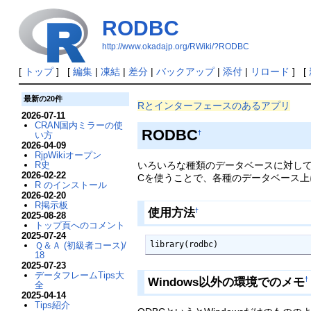
RODBC
http://www.okadajp.org/RWiki/?RODBC
[
トップ
] [
編集
|
凍結
|
差分
|
バックアップ
|
添付
|
リロード
] [
最新の20件
Rとインターフェースのあるアプリ
2026-07-11
CRAN国内ミラーの使
RODBC
†
い方
2026-04-09
RjpWikiオープン
R史
いろいろな種類のデータベースに対して
2026-02-22
Cを使うことで、各種のデータベース
R のインストール
2026-02-20
R掲示板
使用方法
†
2025-08-28
トップ頁へのコメント
2025-07-24
library(rodbc)
Ｑ＆Ａ (初級者コース)/
18
2025-07-23
データフレームTips大
Windows以外の環境でのメモ
†
全
2025-04-14
Tips紹介