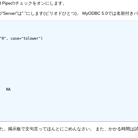
e Named Pipeのチェックをオンにします。
Server"は"."にします(ピリオドひとつ)。 MyODBC 5.0では名
"R", case="tolower")

   NA

した。掲示板で文句言ってほんとにごめんなさい。 また、かかる時間は