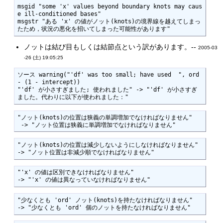
msgid "some 'x' values beyond boundary knots may caus
e ill-conditioned bases"

msgstr "ある 'x' の値がノット(knots)の境界線を越えてしまっ
たため，状況の悪化を招いてしまった可能性があります"
ノットは結び目もしくは結節点という訳があります。--
2005-03
-26 (土) 19:05:25
ソース warning("'df' was too small; have used  ", ord 
- (1 - intercept))

"'df' が小さすぎました; 使われました" -> "'df' が小さすぎ
ました。代わりに以下が使われました：" 
"ノット(knots)の位置は狭義の単調増加でなければなりません"

 -> "ノット位置は狭義に単調増加でなければなりません"
"ノット(knots)の位置は減少しないようにしなければなりません"

-> "ノット位置は非減少順でなければなりません"
"'x' の値は区別できなければなりません"

-> "'x' の値は異なっていなければなりません"
"少なくとも 'ord' ノット(knots)を持たなければなりません"

-> "少なくとも 'ord' 個のノットを持たなければなりません"