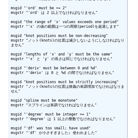
msgid "'ord' must be >= 2"

msgstr "'ord' は 2 以上でなければなりません"

msgid "the range of 'x' values exceeds one period"

msgstr "'x' の値の範囲は一つの周期(period)を超過します"

msgid "knot positions must be non-decreasing"

msgstr "ノット(knots)の位置は減少しないようにしなければなり
ません"

msgid "lengths of 'x' and 'y' must be the same"

msgstr "'x' と 'y' の長さは同じでなければなりません"

msgid "'deriv' must be between 0 and %d"

msgstr "'deriv' は 0 と %d の間でなければなりません"

msgid "knot positions must be strictly increasing"

msgstr "ノット(knots)の位置は狭義の単調増加でなければなりま
せん"

msgid "spline must be monotone"

msgstr "スプラインは単調でなければなりません"

msgid "'degree' must be integer >= 1"

msgstr "'degree' は 1 以上の整数でなければなりません"

msgid "'df' was too small; have used"

msgstr "'df' が小さすぎました; 使われました"
