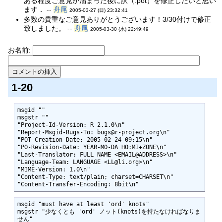
ある程度ご意見が溜まった後に訳（.pot）を修正したいと思い
ます． --
舟尾
2005-03-27 (日) 23:32:41
多数の貴重なご意見ありがとうございます！3/30付けで修正
致しました。 --
舟尾
2005-03-30 (水) 22:49:49
お名前:
1-20
msgid ""

msgstr ""

"Project-Id-Version: R 2.1.0\n"

"Report-Msgid-Bugs-To: bugs@r-project.org\n"

"POT-Creation-Date: 2005-02-24 09:15\n"

"PO-Revision-Date: YEAR-MO-DA HO:MI+ZONE\n"

"Last-Translator: FULL NAME <EMAIL@ADDRESS>\n"

"Language-Team: LANGUAGE <LL@li.org>\n"

"MIME-Version: 1.0\n"

"Content-Type: text/plain; charset=CHARSET\n"

"Content-Transfer-Encoding: 8bit\n"
msgid "must have at least 'ord' knots"

msgstr "少なくとも 'ord' ノット(knots)を持たなければなりま
せん"
