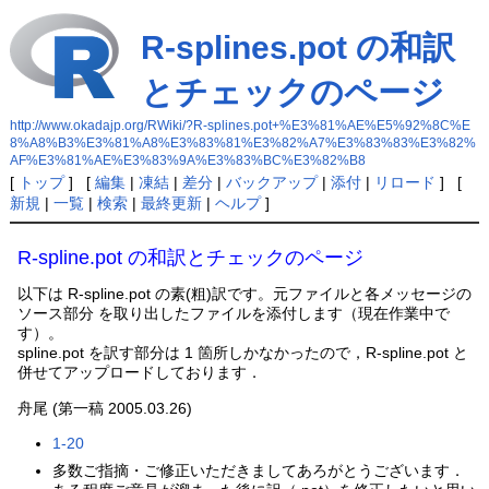
R-splines.pot の和訳
とチェックのページ
http://www.okadajp.org/RWiki/?R-splines.pot+%E3%81%AE%E5%92%8C%E
8%A8%B3%E3%81%A8%E3%83%81%E3%82%A7%E3%83%83%E3%82%
AF%E3%81%AE%E3%83%9A%E3%83%BC%E3%82%B8
[
トップ
] [
編集
|
凍結
|
差分
|
バックアップ
|
添付
|
リロード
] [
新規
|
一覧
|
検索
|
最終更新
|
ヘルプ
]
R-spline.pot の和訳とチェックのページ
以下は R-spline.pot の素(粗)訳です。元ファイルと各メッセージの
ソース部分 を取り出したファイルを添付します（現在作業中で
す）。
spline.pot を訳す部分は 1 箇所しかなかったので，R-spline.pot と
併せてアップロードしております．
舟尾 (第一稿 2005.03.26)
1-20
多数ご指摘・ご修正いただきましてあろがとうございます．