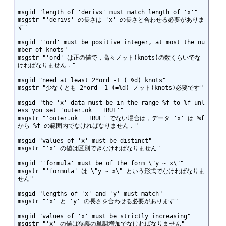
msgid "length of 'derivs' must match length of 'x'"

msgstr "'derivs' の長さは 'x' の長さと合わせる必要がありま
す"

msgid "'ord' must be positive integer, at most the nu
mber of knots"

msgstr "'ord' は正の値で，高々ノット(knots)の数くらいでな
ければなりません．"

msgid "need at least 2*ord -1 (=%d) knots"

msgstr "少なくとも 2*ord -1 (=%d) ノット(knots)必要です"

msgid "the 'x' data must be in the range %f to %f unl
ess you set 'outer.ok = TRUE'"

msgstr "'outer.ok = TRUE' でない場合は，データ 'x' は %f 
から %f の範囲内でなければなりません．"

msgid "values of 'x' must be distinct"

msgstr "'x' の値は区別できなければなりません"

msgid "'formula' must be of the form \"y ~ x\""

msgstr "'formula' は \"y ~ x\" という形式でなければなりま
せん"

msgid "lengths of 'x' and 'y' must match"

msgstr "'x' と 'y' の長さを合わせる必要があります"

msgid "values of 'x' must be strictly increasing"

msgstr "'x' の値は狭義の単調増加でなければなりません"
