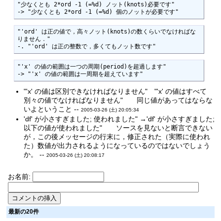
"少なくとも 2*ord -1 (=%d) ノット(knots)必要です"

-> "少なくとも 2*ord -1 (=%d) 個のノットが必要です"
"'ord' は正の値で，高々ノット(knots)の数くらいでなければな
りません．"

-. "'ord' は正の整数で，多くてもノット数です"
"'x' の値の範囲は一つの周期(period)を超過します"

-> "'x' の値の範囲は一周期を超えています"
"'x' の値は区別できなければなりません" "'x' の値はすべて
別々の値でなければなりません" 同じ値があってはならな
いよということ --
2005-03-26 (土) 20:05:34
'df' が小さすぎました; 使われました" →'df' が小さすぎました;
以下の値が使われました" ソースを見ないと断言できない
が，この後メッセージの行末に，修正された（実際に使われ
た）数値が出力されるようになっているのではないでしょう
か。 --
2005-03-26 (土) 20:08:17
お名前:
最新の20件