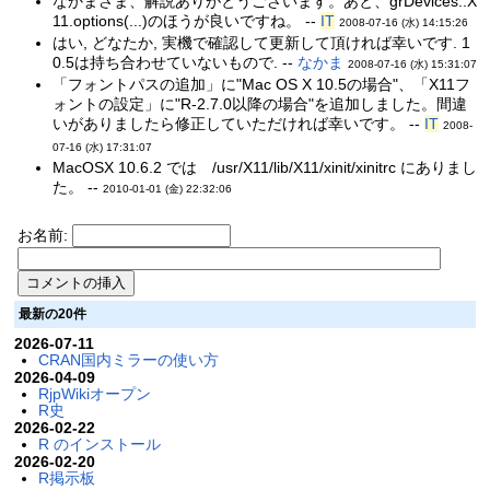
なかまさま、解説ありがとうございます。あと、grDevices::X
11.options(...)のほうが良いですね。 --
IT
2008-07-16 (水) 14:15:26
はい, どなたか, 実機で確認して更新して頂ければ幸いです. 1
0.5は持ち合わせていないもので. --
なかま
2008-07-16 (水) 15:31:07
「フォントパスの追加」に"Mac OS X 10.5の場合"、「X11フ
ォントの設定」に"R-2.7.0以降の場合"を追加しました。間違
いがありましたら修正していただければ幸いです。 --
IT
2008-
07-16 (水) 17:31:07
MacOSX 10.6.2 では /usr/X11/lib/X11/xinit/xinitrc にありまし
た。 --
2010-01-01 (金) 22:32:06
お名前:
最新の20件
2026-07-11
CRAN国内ミラーの使い方
2026-04-09
RjpWikiオープン
R史
2026-02-22
R のインストール
2026-02-20
R掲示板