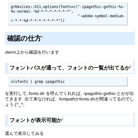
grDevices::X11.options(fonts=c("-ipagothic-gothic-%s-
%s-normal--%d-*-*-*-*-*-*-*",

                               "-adobe-symbol-medium-
r-*-*-%d-*-*-*-*-*-*-*"))
↑
確認の仕方
†
xterm上から確認を行います
↑
フォントパスが通って、フォントの一覧が出てるか
†
xlsfonts | grep ipagothic
を実行して, fonts.dir を呼んでくれれば, -ipagothic-gothic-とかが出
てきます. 出て来なければ、fontpathかfonts.dirが間違ってるのでし
ょう.(^_^;
↑
フォントが表示可能か
†
選んで表示してみる