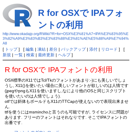
R for OSXで IPAフォ
ントの利用
http://www.okadajp.org/RWiki/?R+for+OSX%E3%81%A7+IPA%E3%83%95%E
3%82%A9%E3%83%B3%E3%83%88%E3%81%AE%E5%88%A9%E7%94%
A8
[
トップ
] [
編集
|
凍結
|
差分
|
バックアップ
|
添付
|
リロード
] [
新規
|
一覧
|
検索
|
最終更新
|
ヘルプ
]
R for OSXで IPAフォントの利用
OSX標準のX11ではTcl/Tkのフォントがあまり:-)にも美しいでしょ
うし, X11()を使いたい場合に美しいフォントが欲しいのは人情です
(jpegやpngもX11を使いますし,なにより他のOSと同じスクリプト
を使いたいのは人情でしょう).
otfでは斜体もボールドもX11のTTCapが使えないので表現出来ませ
ん.
ttfを使うにはmsminchoと言うのも可能ですが, ライセンスに問題が
あります. フリーのフォントはそれなりです. そこでIPAフォントの
出番です.