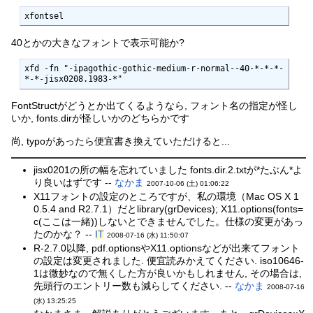
xfontsel
40とかの大きなフォントで表示可能か?
xfd -fn "-ipagothic-gothic-medium-r-normal--40-*-*-*-
*-*-jisx0208.1983-*"
FontStructがどうとか出てくるようなら, フォント名の指定が怪し
いか, fonts.dirが怪しいかのどちらかです
尚, typoがあったら便宜書き換えていただけると...
jisx0201の所の幅を忘れていました fonts.dir.2.txtが*たぶん*よ
り良いはずです --
なかま
2007-10-06 (土) 01:06:22
X11フォントの設定のところですが、私の環境（Mac OS X 1
0.5.4 and R2.7.1）だとlibrary(grDevices); X11.options(fonts=
c(ここは一緒))しないとできませんでした。仕様の変更があっ
たのかな？ --
IT
2008-07-16 (水) 11:50:07
R-2.7.0以降, pdf.optionsやX11.optionsなどが出来てフォント
の設定は変更されました. 便宜読みかえてください. iso10646-
1は微妙なので無くした方が良いかもしれません, その場合は,
先頭行のエントリー数も減らしてください. --
なかま
2008-07-16
(水) 13:25:25